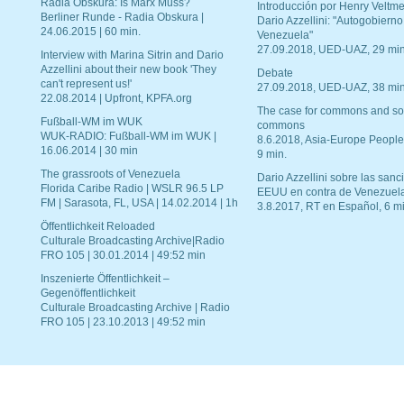
Radia Obskura: Is Marx Muss?
Introducción por Henry Veltme
Berliner Runde - Radia Obskura |
Dario Azzellini: "Autogobierno
24.06.2015 | 60 min.
Venezuela"
27.09.2018, UED-UAZ, 29 min
Interview with Marina Sitrin and Dario
Azzellini about their new book 'They
Debate
can't represent us!'
27.09.2018, UED-UAZ, 38 min
22.08.2014 | Upfront, KPFA.org
The case for commons and so
Fußball-WM im WUK
commons
WUK-RADIO: Fußball-WM im WUK |
8.6.2018, Asia-Europe People
16.06.2014 | 30 min
9 min.
The grassroots of Venezuela
Dario Azzellini sobre las san
Florida Caribe Radio | WSLR 96.5 LP
EEUU en contra de Venezuel
FM | Sarasota, FL, USA | 14.02.2014 | 1h
3.8.2017, RT en Español, 6 mi
Öffentlichkeit Reloaded
Culturale Broadcasting Archive|Radio
FRO 105 | 30.01.2014 | 49:52 min
Inszenierte Öffentlichkeit –
Gegenöffentlichkeit
Culturale Broadcasting Archive | Radio
FRO 105 | 23.10.2013 | 49:52 min