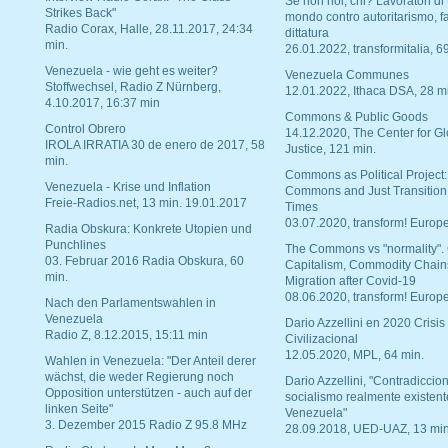
Se non noi, chi? Lavoratori di t
Strikes Back"
mondo contro autoritarismo, f
Radio Corax, Halle, 28.11.2017, 24:34
dittatura
min.
26.01.2022, transformitalia, 6
Venezuela - wie geht es weiter?
Venezuela Communes
Stoffwechsel, Radio Z Nürnberg,
12.01.2022, Ithaca DSA, 28 m
4.10.2017, 16:37 min
Commons & Public Goods
Control Obrero
14.12.2020, The Center for Gl
IROLA IRRATIA 30 de enero de 2017, 58
Justice, 121 min.
min.
Commons as Political Project:
Venezuela - Krise und Inflation
Commons and Just Transition
Freie-Radios.net, 13 min. 19.01.2017
Times
03.07.2020, transform! Europe
Radia Obskura: Konkrete Utopien und
Punchlines
The Commons vs "normality".
03. Februar 2016 Radia Obskura, 60
Capitalism, Commodity Chain
min.
Migration after Covid-19
08.06.2020, transform! Europe
Nach den Parlamentswahlen in
Venezuela
Dario Azzellini en 2020 Crisis
Radio Z, 8.12.2015, 15:11 min
Civilizacional
12.05.2020, MPL, 64 min.
Wahlen in Venezuela: "Der Anteil derer
wächst, die weder Regierung noch
Dario Azzellini, "Contradiccio
Opposition unterstützen - auch auf der
socialismo realmente existent
linken Seite"
Venezuela"
3. Dezember 2015 Radio Z 95.8 MHz
28.09.2018, UED-UAZ, 13 min