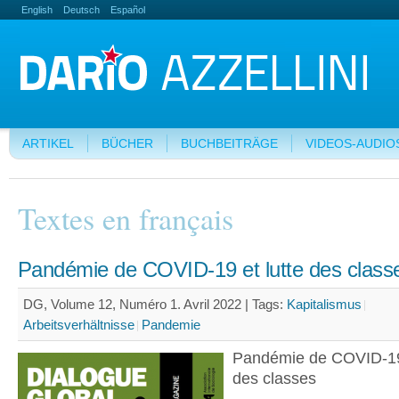
English
Deutsch
Español
ARTIKEL
BÜCHER
BUCHBEITRÄGE
VIDEOS-AUDIO
Textes en français
Pandémie de COVID-19 et lutte des class
DG, Volume 12, Numéro 1. Avril 2022 |
Tags:
Kapitalismus
Arbeitsverhältnisse
Pandemie
Pandémie de COVID-19 
des classes