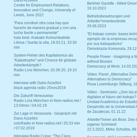
Dario Azzellini
Berliner Gazette - Allied Grou
Centre for Employment Relations,
16.10.2023
Innovation and Change, University of
Leeds, June 2022
Betriebsbesetzungen und
Arbeiter*innenkontrolle
"Para construir otra cosa hay que
26.06.2023
hacerlo de manera gradual y con una
lucha fuerte y permanente"
"El trabajo común: bases teóri
hala bedi. Arabako Komunikabide
ejemplo de la empresas recu
Librea / Suelta la olla, 18.03.21, 33:30
por sus trabajadores"
min
Demokrazia Komunala, 29.12
System-Fehler des Kapitalismus als
People Power - Imagining a W
"Katastrophe" und Chance für globale
without Bosses
Arbeiterkämpfe?
Democracy at Work, 14.03.20
Radio Lora München, 02.06.20, 19:10
Video: Panel „Alternative Dem
min
Alternatives to Democracy“
Interview with Dario Azzellini
Rosa Luxemburgo Stiftung, 1
black agenda radio 25nov2019
Vídeo - Seminario: ¿Son las p
Die Zukunft Venezuelas
digitales el futuro del trabajo?
Radio Lora München in freie-radios.net /
Unidad Académica de Estudio
13:59min / 04.02.19
Desarrollo de la Universidad
de Zacatecas, 01.11.22
Zur Lage in Venezuela - Gespräch mit
Dario Azzellini
Arbeiter*innen als Boss. Des
coloRadio in freie-radios.net / 20:33 min
eigener Schmied!
/ 07.02.2019
22.3.2022, Mirko Schultze, 86
Interview Radio Corax: "The Class