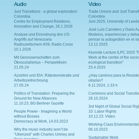
Audio
Video
Just Transitions - a global exploration:
Trade Unions and Just Transit
Colombia
Colombia
Centre for Employment Relations,
Juni 2025, University of Leed
Innovation and Change, 26.1.2026
Josè Luis Carretero y Dario Az
Analyse und Einordnung des US-
Modelos, experiencias y deba
Angriffs auf Venezuela
pensar la autogestión en el si
Radiozwitschern #39, Radio Corax
13.12.2025
10.1.2026
Keynote Lecture ILPC 2025 "P
Mit Genossenschaften zum
Work at the centre of the socio
Ökosozialismus – Perspektiven
ecological transition"
21.05.24
25.4.2025
Azzellini und IDA: Rätedemokratie und
¿Hay caminos para la Resiste
Arbeitszeitrechnung
utopías?
27.05.24
6.11.2024, 1:33 h
Politics of Translation: Preparing the
Commons and Social Transfo
Ground for New Alliances
26.10.2024
11.10.23, BG Berliner Gazette
3rd Night of Global Social Rig
People Power - Imagining a World
10: Labor Rights
without Bosses
10.12.23. Video
Democracy at Work, 14.03.2023
Working-Class Environmental
Why the music industry won’t be
06.10.2023
“Uberized” with Charles Umney and
Sustainable Work