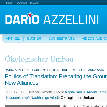
English
Deutsch
Español
ARTIKEL
BÜCHER
BUCHBEITRÄGE
VIDEOS-AUDIO
Ökologischer Umbau
DARIO AZZELLINI · LORENZO FELTRIN · BRETT NEILSON · ANNA SAAVE
Politics of Translation: Preparing the Grou
New Alliances
11.10.23, BG Berliner Gazette |
Tags:
Kapitalismus
Arbeitsverhä
Klassenkampf
Nachhaltige Arbeit
Ökologischer Umbau
Politics of Translation: