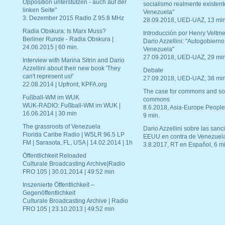
Opposition unterstützen - auch auf der
socialismo realmente existent
linken Seite"
Venezuela"
3. Dezember 2015 Radio Z 95.8 MHz
28.09.2018, UED-UAZ, 13 min
Radia Obskura: Is Marx Muss?
Introducción por Henry Veltme
Berliner Runde - Radia Obskura |
Dario Azzellini: "Autogobierno
24.06.2015 | 60 min.
Venezuela"
27.09.2018, UED-UAZ, 29 min
Interview with Marina Sitrin and Dario
Azzellini about their new book 'They
Debate
can't represent us!'
27.09.2018, UED-UAZ, 38 min
22.08.2014 | Upfront, KPFA.org
The case for commons and so
Fußball-WM im WUK
commons
WUK-RADIO: Fußball-WM im WUK |
8.6.2018, Asia-Europe People
16.06.2014 | 30 min
9 min.
The grassroots of Venezuela
Dario Azzellini sobre las san
Florida Caribe Radio | WSLR 96.5 LP
EEUU en contra de Venezuel
FM | Sarasota, FL, USA | 14.02.2014 | 1h
3.8.2017, RT en Español, 6 mi
Öffentlichkeit Reloaded
Culturale Broadcasting Archive|Radio
FRO 105 | 30.01.2014 | 49:52 min
Inszenierte Öffentlichkeit –
Gegenöffentlichkeit
Culturale Broadcasting Archive | Radio
FRO 105 | 23.10.2013 | 49:52 min