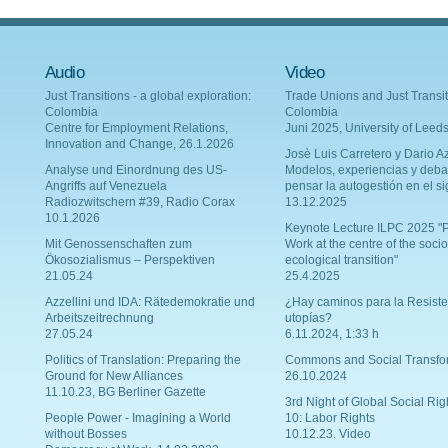
Audio
Video
Just Transitions - a global exploration:
Trade Unions and Just Transit
Colombia
Colombia
Centre for Employment Relations,
Juni 2025, University of Leed
Innovation and Change, 26.1.2026
Josè Luis Carretero y Dario Az
Analyse und Einordnung des US-
Modelos, experiencias y deba
Angriffs auf Venezuela
pensar la autogestión en el si
Radiozwitschern #39, Radio Corax
13.12.2025
10.1.2026
Keynote Lecture ILPC 2025 "P
Mit Genossenschaften zum
Work at the centre of the socio
Ökosozialismus – Perspektiven
ecological transition"
21.05.24
25.4.2025
Azzellini und IDA: Rätedemokratie und
¿Hay caminos para la Resiste
Arbeitszeitrechnung
utopías?
27.05.24
6.11.2024, 1:33 h
Politics of Translation: Preparing the
Commons and Social Transfo
Ground for New Alliances
26.10.2024
11.10.23, BG Berliner Gazette
3rd Night of Global Social Rig
People Power - Imagining a World
10: Labor Rights
without Bosses
10.12.23. Video