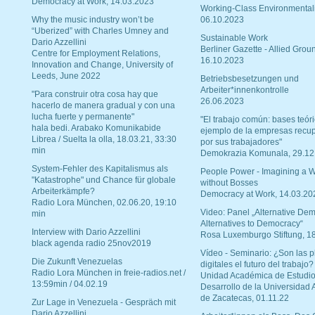
Democracy at Work, 14.03.2023
Working-Class Environmental
Why the music industry won’t be
06.10.2023
“Uberized” with Charles Umney and
Sustainable Work
Dario Azzellini
Berliner Gazette - Allied Grou
Centre for Employment Relations,
16.10.2023
Innovation and Change, University of
Leeds, June 2022
Betriebsbesetzungen und
Arbeiter*innenkontrolle
"Para construir otra cosa hay que
26.06.2023
hacerlo de manera gradual y con una
lucha fuerte y permanente"
"El trabajo común: bases teóri
hala bedi. Arabako Komunikabide
ejemplo de la empresas recu
Librea / Suelta la olla, 18.03.21, 33:30
por sus trabajadores"
min
Demokrazia Komunala, 29.12
System-Fehler des Kapitalismus als
People Power - Imagining a W
"Katastrophe" und Chance für globale
without Bosses
Arbeiterkämpfe?
Democracy at Work, 14.03.20
Radio Lora München, 02.06.20, 19:10
Video: Panel „Alternative Dem
min
Alternatives to Democracy“
Interview with Dario Azzellini
Rosa Luxemburgo Stiftung, 1
black agenda radio 25nov2019
Vídeo - Seminario: ¿Son las p
Die Zukunft Venezuelas
digitales el futuro del trabajo?
Radio Lora München in freie-radios.net /
Unidad Académica de Estudio
13:59min / 04.02.19
Desarrollo de la Universidad
de Zacatecas, 01.11.22
Zur Lage in Venezuela - Gespräch mit
Dario Azzellini