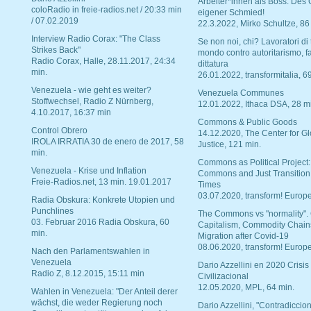
Arbeiter*innen als Boss. Des
coloRadio in freie-radios.net / 20:33 min
eigener Schmied!
/ 07.02.2019
22.3.2022, Mirko Schultze, 86
Interview Radio Corax: "The Class
Se non noi, chi? Lavoratori di t
Strikes Back"
mondo contro autoritarismo, f
Radio Corax, Halle, 28.11.2017, 24:34
dittatura
min.
26.01.2022, transformitalia, 6
Venezuela - wie geht es weiter?
Venezuela Communes
Stoffwechsel, Radio Z Nürnberg,
12.01.2022, Ithaca DSA, 28 m
4.10.2017, 16:37 min
Commons & Public Goods
Control Obrero
14.12.2020, The Center for Gl
IROLA IRRATIA 30 de enero de 2017, 58
Justice, 121 min.
min.
Commons as Political Project:
Venezuela - Krise und Inflation
Commons and Just Transition
Freie-Radios.net, 13 min. 19.01.2017
Times
03.07.2020, transform! Europe
Radia Obskura: Konkrete Utopien und
Punchlines
The Commons vs "normality".
03. Februar 2016 Radia Obskura, 60
Capitalism, Commodity Chain
min.
Migration after Covid-19
08.06.2020, transform! Europe
Nach den Parlamentswahlen in
Venezuela
Dario Azzellini en 2020 Crisis
Radio Z, 8.12.2015, 15:11 min
Civilizacional
12.05.2020, MPL, 64 min.
Wahlen in Venezuela: "Der Anteil derer
wächst, die weder Regierung noch
Dario Azzellini, "Contradiccio