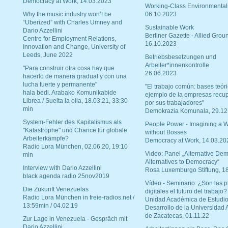
Democracy at Work, 14.03.2023
Working-Class Environmental
Why the music industry won’t be
06.10.2023
“Uberized” with Charles Umney and
Sustainable Work
Dario Azzellini
Berliner Gazette - Allied Grou
Centre for Employment Relations,
16.10.2023
Innovation and Change, University of
Leeds, June 2022
Betriebsbesetzungen und
Arbeiter*innenkontrolle
"Para construir otra cosa hay que
26.06.2023
hacerlo de manera gradual y con una
lucha fuerte y permanente"
"El trabajo común: bases teóri
hala bedi. Arabako Komunikabide
ejemplo de la empresas recu
Librea / Suelta la olla, 18.03.21, 33:30
por sus trabajadores"
min
Demokrazia Komunala, 29.12
System-Fehler des Kapitalismus als
People Power - Imagining a W
"Katastrophe" und Chance für globale
without Bosses
Arbeiterkämpfe?
Democracy at Work, 14.03.20
Radio Lora München, 02.06.20, 19:10
Video: Panel „Alternative Dem
min
Alternatives to Democracy“
Interview with Dario Azzellini
Rosa Luxemburgo Stiftung, 1
black agenda radio 25nov2019
Vídeo - Seminario: ¿Son las p
Die Zukunft Venezuelas
digitales el futuro del trabajo?
Radio Lora München in freie-radios.net /
Unidad Académica de Estudio
13:59min / 04.02.19
Desarrollo de la Universidad
de Zacatecas, 01.11.22
Zur Lage in Venezuela - Gespräch mit
Dario Azzellini