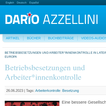
English
Deutsch
Español
ARTIKEL
BÜCHER
BUCHBEITRÄGE
VIDEOS-AUDIO
BETRIEBSBESETZUNGEN UND ARBEITER*INNENKONTROLLE IN LATEI
EUROPA
Betriebsbesetzungen und
Arbeiter*innenkontrolle
26.06.2023 |
Tags:
Arbeiterkontrolle
Besetzung
Eine bessere Gesellsch