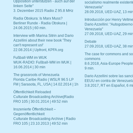
Opposition unterstützen - auch auf der
socialismo realmente existent
linken Seite"
Venezuela"
3. Dezember 2015 Radio Z 95.8 MHz
28.09.2018, UED-UAZ, 13 min
Radia Obskura: Is Marx Muss?
Introducción por Henry Veltme
Berliner Runde - Radia Obskura |
Dario Azzellini: "Autogobierno
24.06.2015 | 60 min.
Venezuela"
27.09.2018, UED-UAZ, 29 min
Interview with Marina Sitrin and Dario
Azzellini about their new book 'They
Debate
can't represent us!'
27.09.2018, UED-UAZ, 38 min
22.08.2014 | Upfront, KPFA.org
The case for commons and so
Fußball-WM im WUK
commons
WUK-RADIO: Fußball-WM im WUK |
8.6.2018, Asia-Europe People
16.06.2014 | 30 min
9 min.
The grassroots of Venezuela
Dario Azzellini sobre las san
Florida Caribe Radio | WSLR 96.5 LP
EEUU en contra de Venezuel
FM | Sarasota, FL, USA | 14.02.2014 | 1h
3.8.2017, RT en Español, 6 mi
Öffentlichkeit Reloaded
Culturale Broadcasting Archive|Radio
FRO 105 | 30.01.2014 | 49:52 min
Inszenierte Öffentlichkeit –
Gegenöffentlichkeit
Culturale Broadcasting Archive | Radio
FRO 105 | 23.10.2013 | 49:52 min