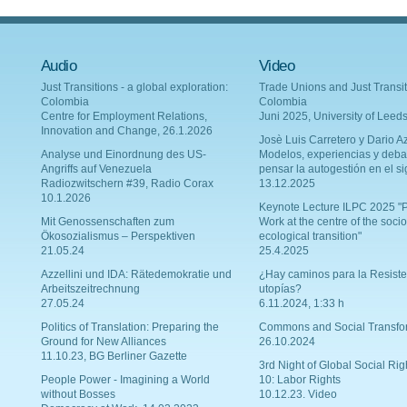
Audio
Video
Just Transitions - a global exploration:
Trade Unions and Just Transit
Colombia
Colombia
Centre for Employment Relations,
Juni 2025, University of Leed
Innovation and Change, 26.1.2026
Josè Luis Carretero y Dario Az
Analyse und Einordnung des US-
Modelos, experiencias y deba
Angriffs auf Venezuela
pensar la autogestión en el si
Radiozwitschern #39, Radio Corax
13.12.2025
10.1.2026
Keynote Lecture ILPC 2025 "P
Mit Genossenschaften zum
Work at the centre of the socio
Ökosozialismus – Perspektiven
ecological transition"
21.05.24
25.4.2025
Azzellini und IDA: Rätedemokratie und
¿Hay caminos para la Resiste
Arbeitszeitrechnung
utopías?
27.05.24
6.11.2024, 1:33 h
Politics of Translation: Preparing the
Commons and Social Transfo
Ground for New Alliances
26.10.2024
11.10.23, BG Berliner Gazette
3rd Night of Global Social Rig
People Power - Imagining a World
10: Labor Rights
without Bosses
10.12.23. Video