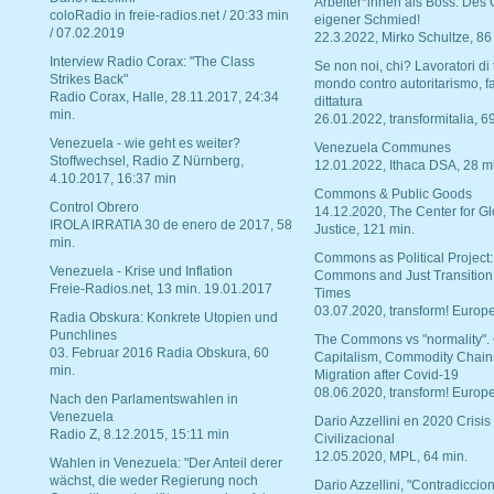
Arbeiter*innen als Boss. Des
coloRadio in freie-radios.net / 20:33 min
eigener Schmied!
/ 07.02.2019
22.3.2022, Mirko Schultze, 86
Interview Radio Corax: "The Class
Se non noi, chi? Lavoratori di t
Strikes Back"
mondo contro autoritarismo, f
Radio Corax, Halle, 28.11.2017, 24:34
dittatura
min.
26.01.2022, transformitalia, 6
Venezuela - wie geht es weiter?
Venezuela Communes
Stoffwechsel, Radio Z Nürnberg,
12.01.2022, Ithaca DSA, 28 m
4.10.2017, 16:37 min
Commons & Public Goods
Control Obrero
14.12.2020, The Center for Gl
IROLA IRRATIA 30 de enero de 2017, 58
Justice, 121 min.
min.
Commons as Political Project:
Venezuela - Krise und Inflation
Commons and Just Transition
Freie-Radios.net, 13 min. 19.01.2017
Times
03.07.2020, transform! Europe
Radia Obskura: Konkrete Utopien und
Punchlines
The Commons vs "normality".
03. Februar 2016 Radia Obskura, 60
Capitalism, Commodity Chain
min.
Migration after Covid-19
08.06.2020, transform! Europe
Nach den Parlamentswahlen in
Venezuela
Dario Azzellini en 2020 Crisis
Radio Z, 8.12.2015, 15:11 min
Civilizacional
12.05.2020, MPL, 64 min.
Wahlen in Venezuela: "Der Anteil derer
wächst, die weder Regierung noch
Dario Azzellini, "Contradiccio