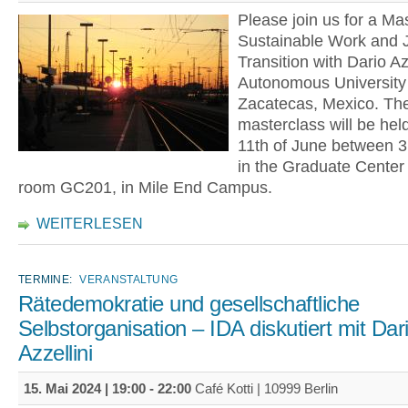
Please join us for a Mas
Sustainable Work and J
Transition with Dario Azz
Autonomous University 
Zacatecas, Mexico. The
masterclass will be held
11th of June between 3
in the Graduate Center b
room GC201, in Mile End Campus.
WEITERLESEN
TERMINE:
VERANSTALTUNG
Rätedemokratie und gesellschaftliche
Selbstorganisation – IDA diskutiert mit Dar
Azzellini
15. Mai 2024 |
19:00
-
22:00
Café Kotti | 10999 Berlin