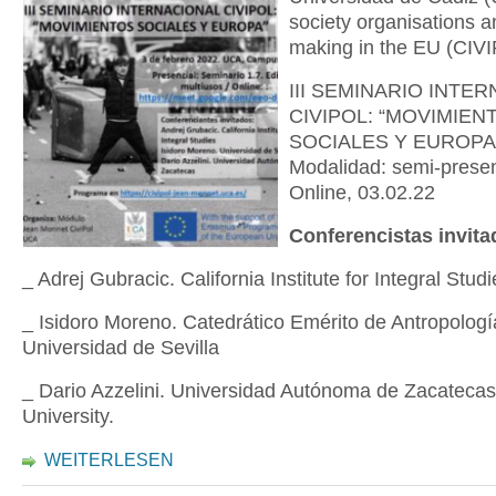
society organisations a
making in the EU (CIV
III SEMINARIO INTE
CIVIPOL: “MOVIMIEN
SOCIALES Y EUROPA”
Modalidad: semi-presen
Online, 03.02.22
Conferencistas invit
_ Adrej Gubracic. California Institute for Integral Studi
_ Isidoro Moreno. Catedrático Emérito de Antropologí
Universidad de Sevilla
_ Dario Azzelini. Universidad Autónoma de Zacatecas
University.
WEITERLESEN