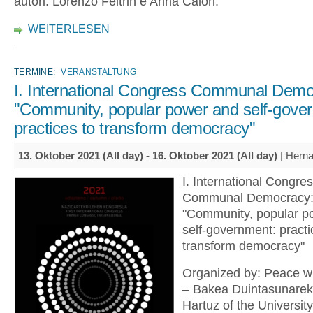
autori: Lorenzo Feltrin e Anna Calori.
WEITERLESEN
TERMINE:
VERANSTALTUNG
I. International Congress Communal Demo
"Community, popular power and self-gove
practices to transform democracy"
13. Oktober 2021 (All day)
-
16. Oktober 2021 (All day)
| Herna
I. International Congre
Communal Democracy
"Community, popular p
self-government: practi
transform democracy"
Organized by: Peace wi
– Bakea Duintasunareki
Hartuz of the University