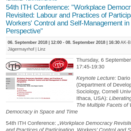
54th ITH Conference: "Workplace Democ
Revisited: Labour and Practices of Particip
Workers' Control and Self-Management in
Perspective"
06. September 2018 | 12:00
-
08. September 2018 | 16:30
AK-Bi
Jägermayrhof | Linz
Thursday, 6 September
17:45-19:30
Keynote Lecture:
Dario 
(Department of Develo
Sociology, Cornell Unive
Ithaca, USA):
Liberatin
The Multiple Facets of
Democracy in Space and Time
54th ITH Conference:
„Workplace Democracy Revisit
and Practices of Participation, Workers’ Control and S