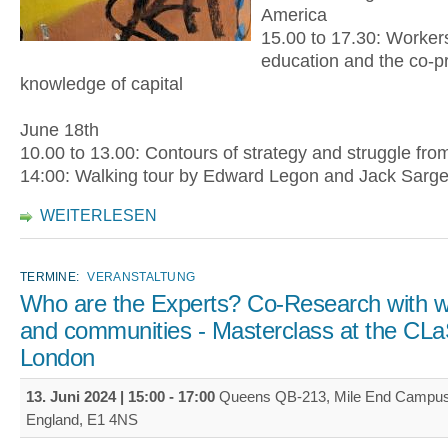
America
15.00 to 17.30: Workers’
education and the co-p
knowledge of capital
June 18th
10.00 to 13.00: Contours of strategy and struggle fro
14:00: Walking tour by Edward Legon and Jack Sarg
WEITERLESEN
TERMINE:
VERANSTALTUNG
Who are the Experts? Co-Research with w
and communities - Masterclass at the CL
London
13. Juni 2024 |
15:00
-
17:00
Queens QB-213, Mile End Campus 
England, E1 4NS