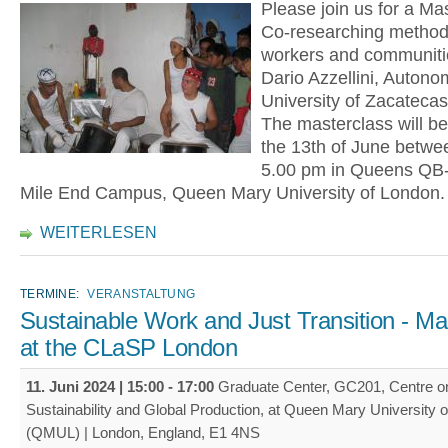
Please join us for a Mas
Co-researching methods
workers and communitie
Dario Azzellini, Autono
University of Zacatecas,
The masterclass will be
the 13th of June betwee
5.00 pm in Queens QB-2
Mile End Campus, Queen Mary University of London.
WEITERLESEN
TERMINE:
VERANSTALTUNG
Sustainable Work and Just Transition - Ma
at the CLaSP London
11. Juni 2024 |
15:00
-
17:00
Graduate Center, GC201, Centre o
Sustainability and Global Production, at Queen Mary University 
(QMUL) | London, England, E1 4NS