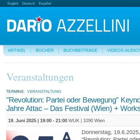
English
Deutsch
Español
ARTIKEL
BÜCHER
BUCHBEITRÄGE
VIDEOS-AUDIO
Veranstaltungen
TERMINE:
VERANSTALTUNG
"Revolution: Partei oder Bewegung" Keyno
Jahre Attac – Das Festival (Wien) + Work
19. Juni 2025 |
19:00
-
21:00
WUK | 1090 Wien
Donnerstag, 19.6.2025,
"Revolution: Partei ode