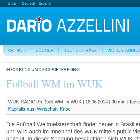
English
Deutsch
Español
ARTIKEL
BÜCHER
BUCHBEITRÄGE
VIDEOS-AUDIO
INFOS RUND UM DAS SPORTEREIGNIS
Fußball-WM im WUK
WUK-RADIO: Fußball-WM im WUK | 16.06.2014 | 30 min |
Tags
Kapitalismus
Wirtschaft
Krise
Die Fußball-Weltmeisterschaft findet heuer in Brasilien
und wird auch im Innenhof des WUK mittels public vi
gezeigt. In dieser Sendung beschäftigen sich WUK Ra