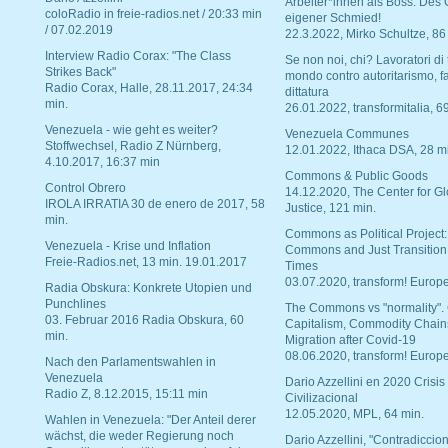
Arbeiter*innen als Boss. Des
coloRadio in freie-radios.net / 20:33 min
eigener Schmied!
/ 07.02.2019
22.3.2022, Mirko Schultze, 86
Interview Radio Corax: "The Class
Se non noi, chi? Lavoratori di t
Strikes Back"
mondo contro autoritarismo, f
Radio Corax, Halle, 28.11.2017, 24:34
dittatura
min.
26.01.2022, transformitalia, 6
Venezuela - wie geht es weiter?
Venezuela Communes
Stoffwechsel, Radio Z Nürnberg,
12.01.2022, Ithaca DSA, 28 m
4.10.2017, 16:37 min
Commons & Public Goods
Control Obrero
14.12.2020, The Center for Gl
IROLA IRRATIA 30 de enero de 2017, 58
Justice, 121 min.
min.
Commons as Political Project:
Venezuela - Krise und Inflation
Commons and Just Transition
Freie-Radios.net, 13 min. 19.01.2017
Times
03.07.2020, transform! Europe
Radia Obskura: Konkrete Utopien und
Punchlines
The Commons vs "normality".
03. Februar 2016 Radia Obskura, 60
Capitalism, Commodity Chain
min.
Migration after Covid-19
08.06.2020, transform! Europe
Nach den Parlamentswahlen in
Venezuela
Dario Azzellini en 2020 Crisis
Radio Z, 8.12.2015, 15:11 min
Civilizacional
12.05.2020, MPL, 64 min.
Wahlen in Venezuela: "Der Anteil derer
wächst, die weder Regierung noch
Dario Azzellini, "Contradiccio