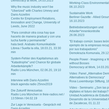
Democracy at Work, 14.03.2023
Working-Class Environmental
Why the music industry won’t be
06.10.2023
“Uberized” with Charles Umney and
Sustainable Work
Dario Azzellini
Berliner Gazette - Allied Grou
Centre for Employment Relations,
16.10.2023
Innovation and Change, University of
Leeds, June 2022
Betriebsbesetzungen und
Arbeiter*innenkontrolle
"Para construir otra cosa hay que
26.06.2023
hacerlo de manera gradual y con una
lucha fuerte y permanente"
"El trabajo común: bases teóri
hala bedi. Arabako Komunikabide
ejemplo de la empresas recu
Librea / Suelta la olla, 18.03.21, 33:30
por sus trabajadores"
min
Demokrazia Komunala, 29.12
System-Fehler des Kapitalismus als
People Power - Imagining a W
"Katastrophe" und Chance für globale
without Bosses
Arbeiterkämpfe?
Democracy at Work, 14.03.20
Radio Lora München, 02.06.20, 19:10
Video: Panel „Alternative Dem
min
Alternatives to Democracy“
Interview with Dario Azzellini
Rosa Luxemburgo Stiftung, 1
black agenda radio 25nov2019
Vídeo - Seminario: ¿Son las p
Die Zukunft Venezuelas
digitales el futuro del trabajo?
Radio Lora München in freie-radios.net /
Unidad Académica de Estudio
13:59min / 04.02.19
Desarrollo de la Universidad
de Zacatecas, 01.11.22
Zur Lage in Venezuela - Gespräch mit
Dario Azzellini