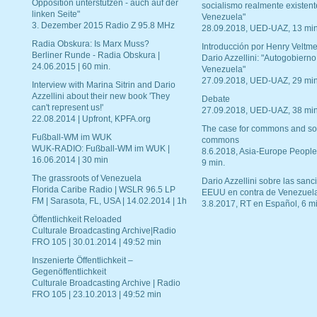
Opposition unterstützen - auch auf der
socialismo realmente existent
linken Seite"
Venezuela"
3. Dezember 2015 Radio Z 95.8 MHz
28.09.2018, UED-UAZ, 13 min
Radia Obskura: Is Marx Muss?
Introducción por Henry Veltme
Berliner Runde - Radia Obskura |
Dario Azzellini: "Autogobierno
24.06.2015 | 60 min.
Venezuela"
27.09.2018, UED-UAZ, 29 min
Interview with Marina Sitrin and Dario
Azzellini about their new book 'They
Debate
can't represent us!'
27.09.2018, UED-UAZ, 38 min
22.08.2014 | Upfront, KPFA.org
The case for commons and so
Fußball-WM im WUK
commons
WUK-RADIO: Fußball-WM im WUK |
8.6.2018, Asia-Europe People
16.06.2014 | 30 min
9 min.
The grassroots of Venezuela
Dario Azzellini sobre las san
Florida Caribe Radio | WSLR 96.5 LP
EEUU en contra de Venezuel
FM | Sarasota, FL, USA | 14.02.2014 | 1h
3.8.2017, RT en Español, 6 mi
Öffentlichkeit Reloaded
Culturale Broadcasting Archive|Radio
FRO 105 | 30.01.2014 | 49:52 min
Inszenierte Öffentlichkeit –
Gegenöffentlichkeit
Culturale Broadcasting Archive | Radio
FRO 105 | 23.10.2013 | 49:52 min