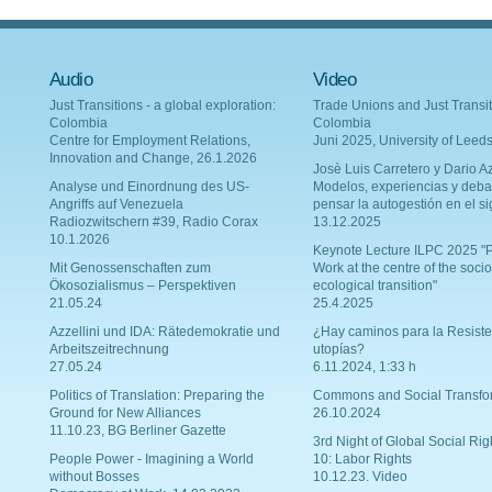
Audio
Video
Just Transitions - a global exploration:
Trade Unions and Just Transit
Colombia
Colombia
Centre for Employment Relations,
Juni 2025, University of Leed
Innovation and Change, 26.1.2026
Josè Luis Carretero y Dario Az
Analyse und Einordnung des US-
Modelos, experiencias y deba
Angriffs auf Venezuela
pensar la autogestión en el si
Radiozwitschern #39, Radio Corax
13.12.2025
10.1.2026
Keynote Lecture ILPC 2025 "P
Mit Genossenschaften zum
Work at the centre of the socio
Ökosozialismus – Perspektiven
ecological transition"
21.05.24
25.4.2025
Azzellini und IDA: Rätedemokratie und
¿Hay caminos para la Resiste
Arbeitszeitrechnung
utopías?
27.05.24
6.11.2024, 1:33 h
Politics of Translation: Preparing the
Commons and Social Transfo
Ground for New Alliances
26.10.2024
11.10.23, BG Berliner Gazette
3rd Night of Global Social Rig
People Power - Imagining a World
10: Labor Rights
without Bosses
10.12.23. Video