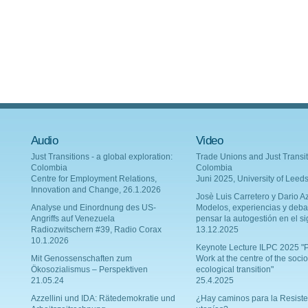
Audio
Video
Just Transitions - a global exploration:
Trade Unions and Just Transit
Colombia
Colombia
Centre for Employment Relations,
Juni 2025, University of Leed
Innovation and Change, 26.1.2026
Josè Luis Carretero y Dario Az
Analyse und Einordnung des US-
Modelos, experiencias y deba
Angriffs auf Venezuela
pensar la autogestión en el si
Radiozwitschern #39, Radio Corax
13.12.2025
10.1.2026
Keynote Lecture ILPC 2025 "P
Mit Genossenschaften zum
Work at the centre of the socio
Ökosozialismus – Perspektiven
ecological transition"
21.05.24
25.4.2025
Azzellini und IDA: Rätedemokratie und
¿Hay caminos para la Resiste