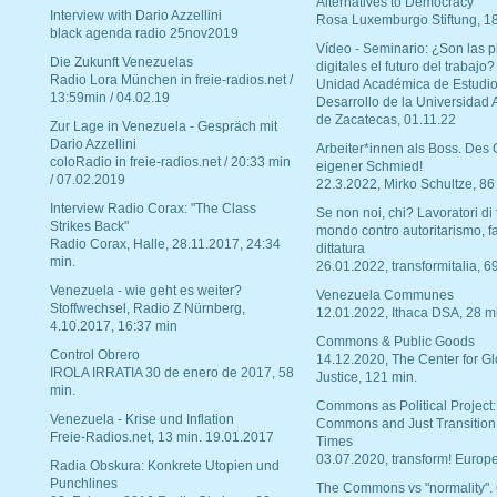
Alternatives to Democracy“
Interview with Dario Azzellini
Rosa Luxemburgo Stiftung, 1
black agenda radio 25nov2019
Vídeo - Seminario: ¿Son las p
Die Zukunft Venezuelas
digitales el futuro del trabajo?
Radio Lora München in freie-radios.net /
Unidad Académica de Estudio
13:59min / 04.02.19
Desarrollo de la Universidad
de Zacatecas, 01.11.22
Zur Lage in Venezuela - Gespräch mit
Dario Azzellini
Arbeiter*innen als Boss. Des
coloRadio in freie-radios.net / 20:33 min
eigener Schmied!
/ 07.02.2019
22.3.2022, Mirko Schultze, 86
Interview Radio Corax: "The Class
Se non noi, chi? Lavoratori di t
Strikes Back"
mondo contro autoritarismo, f
Radio Corax, Halle, 28.11.2017, 24:34
dittatura
min.
26.01.2022, transformitalia, 6
Venezuela - wie geht es weiter?
Venezuela Communes
Stoffwechsel, Radio Z Nürnberg,
12.01.2022, Ithaca DSA, 28 m
4.10.2017, 16:37 min
Commons & Public Goods
Control Obrero
14.12.2020, The Center for Gl
IROLA IRRATIA 30 de enero de 2017, 58
Justice, 121 min.
min.
Commons as Political Project:
Venezuela - Krise und Inflation
Commons and Just Transition
Freie-Radios.net, 13 min. 19.01.2017
Times
03.07.2020, transform! Europe
Radia Obskura: Konkrete Utopien und
Punchlines
The Commons vs "normality".