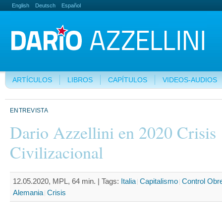
English
Deutsch
Español
ARTÍCULOS
LIBROS
CAPÍTULOS
VIDEOS-AUDIOS
ENTREVISTA
Dario Azzellini en 2020 Crisis
Civilizacional
12.05.2020, MPL, 64 min. |
Tags:
Italia
Capitalismo
Control Obr
Alemania
Crisis