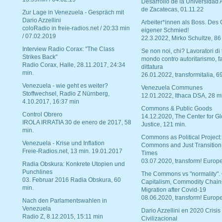
Desarrollo de la Universidad
de Zacatecas, 01.11.22
Zur Lage in Venezuela - Gespräch mit
Dario Azzellini
Arbeiter*innen als Boss. Des
coloRadio in freie-radios.net / 20:33 min
eigener Schmied!
/ 07.02.2019
22.3.2022, Mirko Schultze, 86
Interview Radio Corax: "The Class
Se non noi, chi? Lavoratori di t
Strikes Back"
mondo contro autoritarismo, f
Radio Corax, Halle, 28.11.2017, 24:34
dittatura
min.
26.01.2022, transformitalia, 6
Venezuela - wie geht es weiter?
Venezuela Communes
Stoffwechsel, Radio Z Nürnberg,
12.01.2022, Ithaca DSA, 28 m
4.10.2017, 16:37 min
Commons & Public Goods
Control Obrero
14.12.2020, The Center for Gl
IROLA IRRATIA 30 de enero de 2017, 58
Justice, 121 min.
min.
Commons as Political Project:
Venezuela - Krise und Inflation
Commons and Just Transition
Freie-Radios.net, 13 min. 19.01.2017
Times
03.07.2020, transform! Europe
Radia Obskura: Konkrete Utopien und
Punchlines
The Commons vs "normality".
03. Februar 2016 Radia Obskura, 60
Capitalism, Commodity Chain
min.
Migration after Covid-19
08.06.2020, transform! Europe
Nach den Parlamentswahlen in
Venezuela
Dario Azzellini en 2020 Crisis
Radio Z, 8.12.2015, 15:11 min
Civilizacional