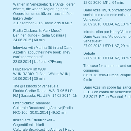
12.05.2020, MPL, 64 min.
Wahlen in Venezuela: "Der Anteil derer
wächst, die weder Regierung noch
Dario Azzellini, "Contradiccio
Opposition unterstützen - auch auf der
socialismo realmente existent
linken Seite"
Venezuela"
3. Dezember 2015 Radio Z 95.8 MHz
28.09.2018, UED-UAZ, 13 min
Radia Obskura: Is Marx Muss?
Introducción por Henry Veltme
Berliner Runde - Radia Obskura |
Dario Azzellini: "Autogobierno
24.06.2015 | 60 min.
Venezuela"
27.09.2018, UED-UAZ, 29 min
Interview with Marina Sitrin and Dario
Azzellini about their new book 'They
Debate
can't represent us!'
27.09.2018, UED-UAZ, 38 min
22.08.2014 | Upfront, KPFA.org
The case for commons and so
Fußball-WM im WUK
commons
WUK-RADIO: Fußball-WM im WUK |
8.6.2018, Asia-Europe People
16.06.2014 | 30 min
9 min.
The grassroots of Venezuela
Dario Azzellini sobre las san
Florida Caribe Radio | WSLR 96.5 LP
EEUU en contra de Venezuel
FM | Sarasota, FL, USA | 14.02.2014 | 1h
3.8.2017, RT en Español, 6 mi
Öffentlichkeit Reloaded
Culturale Broadcasting Archive|Radio
FRO 105 | 30.01.2014 | 49:52 min
Inszenierte Öffentlichkeit –
Gegenöffentlichkeit
Culturale Broadcasting Archive | Radio