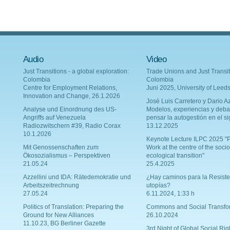
Audio
Video
Just Transitions - a global exploration:
Trade Unions and Just Transit
Colombia
Colombia
Centre for Employment Relations,
Juni 2025, University of Leed
Innovation and Change, 26.1.2026
Josè Luis Carretero y Dario Az
Analyse und Einordnung des US-
Modelos, experiencias y deba
Angriffs auf Venezuela
pensar la autogestión en el si
Radiozwitschern #39, Radio Corax
13.12.2025
10.1.2026
Keynote Lecture ILPC 2025 "P
Mit Genossenschaften zum
Work at the centre of the socio
Ökosozialismus – Perspektiven
ecological transition"
21.05.24
25.4.2025
Azzellini und IDA: Rätedemokratie und
¿Hay caminos para la Resiste
Arbeitszeitrechnung
utopías?
27.05.24
6.11.2024, 1:33 h
Politics of Translation: Preparing the
Commons and Social Transfo
Ground for New Alliances
26.10.2024
11.10.23, BG Berliner Gazette
3rd Night of Global Social Rig