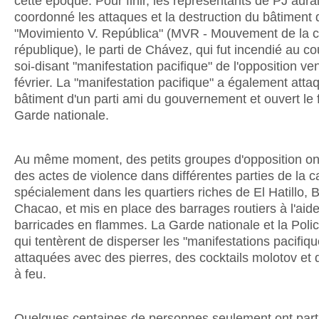
cette époque. Pour finir, les représentants de PJ aura
coordonné les attaques et la destruction du bâtiment 
"Movimiento V. República" (MVR - Mouvement de la 
république), le parti de Chávez, qui fut incendié au co
soi-disant "manifestation pacifique" de l'opposition ve
février. La "manifestation pacifique" a également atta
bâtiment d'un parti ami du gouvernement et ouvert le f
Garde nationale.
Au même moment, des petits groupes d'opposition o
des actes de violence dans différentes parties de la ca
spécialement dans les quartiers riches de El Hatillo, B
Chacao, et mis en place des barrages routiers à l'aid
barricades en flammes. La Garde nationale et la Police
qui tentèrent de disperser les "manifestations pacifiqu
attaquées avec des pierres, des cocktails molotov et
à feu.
Quelques centaines de personnes seulement ont part