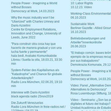
People Power - Imagining a World
10: Labor Rights
without Bosses
10.12.23. Video
Democracy at Work, 14.03.2023
Working-Class Environmental
Why the music industry won’t be
06.10.2023
“Uberized” with Charles Umney and
Sustainable Work
Dario Azzellini
Berliner Gazette - Allied Grou
Centre for Employment Relations,
16.10.2023
Innovation and Change, University of
Leeds, June 2022
Betriebsbesetzungen und
Arbeiter*innenkontrolle
"Para construir otra cosa hay que
26.06.2023
hacerlo de manera gradual y con una
lucha fuerte y permanente"
"El trabajo común: bases teóri
hala bedi. Arabako Komunikabide
ejemplo de la empresas recu
Librea / Suelta la olla, 18.03.21, 33:30
por sus trabajadores"
min
Demokrazia Komunala, 29.12
System-Fehler des Kapitalismus als
People Power - Imagining a W
"Katastrophe" und Chance für globale
without Bosses
Arbeiterkämpfe?
Democracy at Work, 14.03.20
Radio Lora München, 02.06.20, 19:10
Video: Panel „Alternative Dem
min
Alternatives to Democracy“
Interview with Dario Azzellini
Rosa Luxemburgo Stiftung, 1
black agenda radio 25nov2019
Vídeo - Seminario: ¿Son las p
Die Zukunft Venezuelas
digitales el futuro del trabajo?
Radio Lora München in freie-radios.net /
Unidad Académica de Estudio
13:59min / 04.02.19