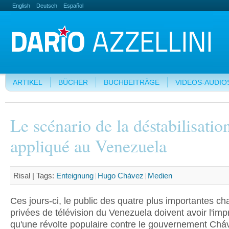
English
Deutsch
Español
ARTIKEL
BÜCHER
BUCHBEITRÄGE
VIDEOS-AUDIO
Le scénario de la déstabilisatio
appliqué au Venezuela
Risal |
Tags:
Enteignung
Hugo Chávez
Medien
Ces jours-ci, le public des quatre plus importantes ch
privées de télévision du Venezuela doivent avoir l'imp
qu'une révolte populaire contre le gouvernement Chá