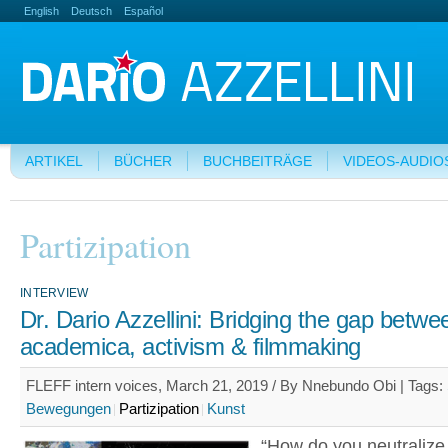
English
Deutsch
Español
ARTIKEL
BÜCHER
BUCHBEITRÄGE
VIDEOS-AUDIO
Partizipation
INTERVIEW
Dr. Dario Azzellini: Bridging the gap betwe
academica, activism & filmmaking
FLEFF intern voices, March 21, 2019 / By Nnebundo Obi |
Tags:
Bewegungen
Partizipation
Kunst
“How do you neutralize