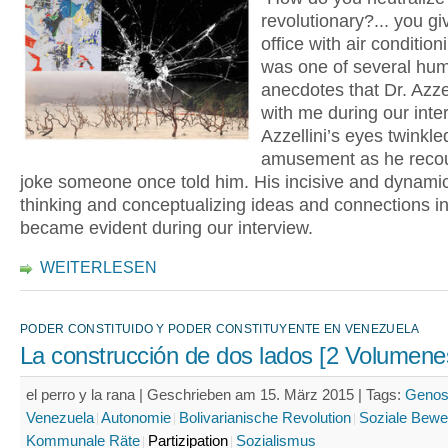
revolutionary?... you g
office with air condition
was one of several hu
anecdotes that Dr. Azze
with me during our inter
Azzellini’s eyes twinkle
amusement as he recou
joke someone once told him. His incisive and dynami
thinking and conceptualizing ideas and connections i
became evident during our interview.
WEITERLESEN
PODER CONSTITUIDO Y PODER CONSTITUYENTE EN VENEZUELA
La construcción de dos lados [2 Volumene
el perro y la rana | Geschrieben am 15. März 2015 |
Tags:
Genos
Venezuela
Autonomie
Bolivarianische Revolution
Soziale Bew
Kommunale Räte
Partizipation
Sozialismus