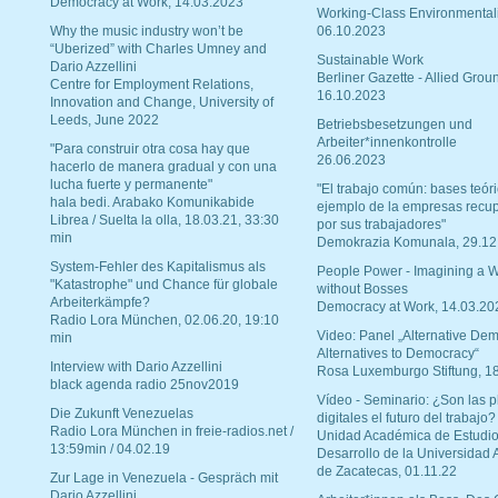
Democracy at Work, 14.03.2023
Working-Class Environmental
Why the music industry won’t be
06.10.2023
“Uberized” with Charles Umney and
Sustainable Work
Dario Azzellini
Berliner Gazette - Allied Grou
Centre for Employment Relations,
16.10.2023
Innovation and Change, University of
Leeds, June 2022
Betriebsbesetzungen und
Arbeiter*innenkontrolle
"Para construir otra cosa hay que
26.06.2023
hacerlo de manera gradual y con una
lucha fuerte y permanente"
"El trabajo común: bases teóri
hala bedi. Arabako Komunikabide
ejemplo de la empresas recu
Librea / Suelta la olla, 18.03.21, 33:30
por sus trabajadores"
min
Demokrazia Komunala, 29.12
System-Fehler des Kapitalismus als
People Power - Imagining a W
"Katastrophe" und Chance für globale
without Bosses
Arbeiterkämpfe?
Democracy at Work, 14.03.20
Radio Lora München, 02.06.20, 19:10
Video: Panel „Alternative Dem
min
Alternatives to Democracy“
Interview with Dario Azzellini
Rosa Luxemburgo Stiftung, 1
black agenda radio 25nov2019
Vídeo - Seminario: ¿Son las p
Die Zukunft Venezuelas
digitales el futuro del trabajo?
Radio Lora München in freie-radios.net /
Unidad Académica de Estudio
13:59min / 04.02.19
Desarrollo de la Universidad
de Zacatecas, 01.11.22
Zur Lage in Venezuela - Gespräch mit
Dario Azzellini