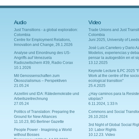
Audio
Video
Just Transitions - a global exploration:
Trade Unions and Just Transit
Colombia
Colombia
Centre for Employment Relations,
Juni 2025, University of Leed
Innovation and Change, 26.1.2026
Josè Luis Carretero y Dario Az
Analyse und Einordnung des US-
Modelos, experiencias y deba
Angriffs auf Venezuela
pensar la autogestión en el si
Radiozwitschern #39, Radio Corax
13.12.2025
10.1.2026
Keynote Lecture ILPC 2025 "P
Mit Genossenschaften zum
Work at the centre of the socio
Ökosozialismus – Perspektiven
ecological transition"
21.05.24
25.4.2025
Azzellini und IDA: Rätedemokratie und
¿Hay caminos para la Resiste
Arbeitszeitrechnung
utopías?
27.05.24
6.11.2024, 1:33 h
Politics of Translation: Preparing the
Commons and Social Transfo
Ground for New Alliances
26.10.2024
11.10.23, BG Berliner Gazette
3rd Night of Global Social Rig
People Power - Imagining a World
10: Labor Rights
without Bosses
10.12.23. Video