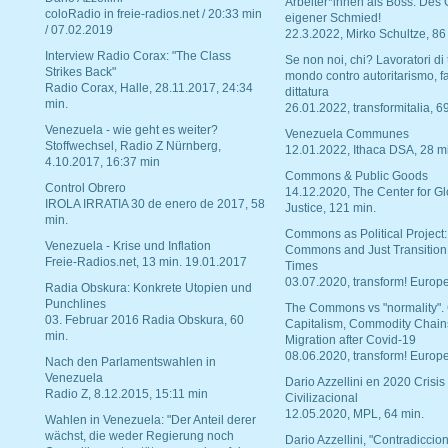
Arbeiter*innen als Boss. Des
coloRadio in freie-radios.net / 20:33 min
eigener Schmied!
/ 07.02.2019
22.3.2022, Mirko Schultze, 86
Interview Radio Corax: "The Class
Se non noi, chi? Lavoratori di t
Strikes Back"
mondo contro autoritarismo, f
Radio Corax, Halle, 28.11.2017, 24:34
dittatura
min.
26.01.2022, transformitalia, 6
Venezuela - wie geht es weiter?
Venezuela Communes
Stoffwechsel, Radio Z Nürnberg,
12.01.2022, Ithaca DSA, 28 m
4.10.2017, 16:37 min
Commons & Public Goods
Control Obrero
14.12.2020, The Center for Gl
IROLA IRRATIA 30 de enero de 2017, 58
Justice, 121 min.
min.
Commons as Political Project:
Venezuela - Krise und Inflation
Commons and Just Transition
Freie-Radios.net, 13 min. 19.01.2017
Times
03.07.2020, transform! Europe
Radia Obskura: Konkrete Utopien und
Punchlines
The Commons vs "normality".
03. Februar 2016 Radia Obskura, 60
Capitalism, Commodity Chain
min.
Migration after Covid-19
08.06.2020, transform! Europe
Nach den Parlamentswahlen in
Venezuela
Dario Azzellini en 2020 Crisis
Radio Z, 8.12.2015, 15:11 min
Civilizacional
12.05.2020, MPL, 64 min.
Wahlen in Venezuela: "Der Anteil derer
wächst, die weder Regierung noch
Dario Azzellini, "Contradiccio