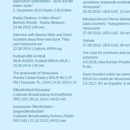
Opposition unterstützen - auch auf der
socialismo realmente existent
linken Seite"
Venezuela"
3. Dezember 2015 Radio Z 95.8 MHz
28.09.2018, UED-UAZ, 13 min
Radia Obskura: Is Marx Muss?
Introducción por Henry Veltme
Berliner Runde - Radia Obskura |
Dario Azzellini: "Autogobierno
24.06.2015 | 60 min.
Venezuela"
27.09.2018, UED-UAZ, 29 min
Interview with Marina Sitrin and Dario
Azzellini about their new book 'They
Debate
can't represent us!'
27.09.2018, UED-UAZ, 38 min
22.08.2014 | Upfront, KPFA.org
The case for commons and so
Fußball-WM im WUK
commons
WUK-RADIO: Fußball-WM im WUK |
8.6.2018, Asia-Europe People
16.06.2014 | 30 min
9 min.
The grassroots of Venezuela
Dario Azzellini sobre las san
Florida Caribe Radio | WSLR 96.5 LP
EEUU en contra de Venezuel
FM | Sarasota, FL, USA | 14.02.2014 | 1h
3.8.2017, RT en Español, 6 mi
Öffentlichkeit Reloaded
Culturale Broadcasting Archive|Radio
FRO 105 | 30.01.2014 | 49:52 min
Inszenierte Öffentlichkeit –
Gegenöffentlichkeit
Culturale Broadcasting Archive | Radio
FRO 105 | 23.10.2013 | 49:52 min