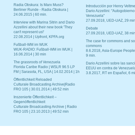
Radia Obskura: Is Marx Muss?
Introducción por Henry Veltme
Berliner Runde - Radia Obskura |
Dario Azzellini: "Autogobierno
24.06.2015 | 60 min.
Venezuela"
27.09.2018, UED-UAZ, 29 min
Interview with Marina Sitrin and Dario
Azzellini about their new book 'They
Debate
can't represent us!'
27.09.2018, UED-UAZ, 38 min
22.08.2014 | Upfront, KPFA.org
The case for commons and so
Fußball-WM im WUK
commons
WUK-RADIO: Fußball-WM im WUK |
8.6.2018, Asia-Europe People
16.06.2014 | 30 min
9 min.
The grassroots of Venezuela
Dario Azzellini sobre las san
Florida Caribe Radio | WSLR 96.5 LP
EEUU en contra de Venezuel
FM | Sarasota, FL, USA | 14.02.2014 | 1h
3.8.2017, RT en Español, 6 mi
Öffentlichkeit Reloaded
Culturale Broadcasting Archive|Radio
FRO 105 | 30.01.2014 | 49:52 min
Inszenierte Öffentlichkeit –
Gegenöffentlichkeit
Culturale Broadcasting Archive | Radio
FRO 105 | 23.10.2013 | 49:52 min