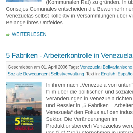
(Kommunalen Rat) zu gründen. In ü
Consejos Comunales entscheiden die BewohnerInne
Venezuelas selbst kollektiv in Versammlungen über vi
Belange ihres Umfeldes.
WEITERLESEN
5 Fabriken - Arbeiterkontrolle in Venezuela
Geschrieben am 01. April 2006
Tags:
Venezuela
Bolivarianische
Soziale Bewegungen
Selbstverwaltung
Text in:
English
Españo
In ihrem nach „Venezuela von unten
Film über die politischen und soziale
Veränderungen in Venezuela richten 
und Ressler in „5 Fabriken – Arbeiter
Venezuela“ den Fokus auf den indust
Sektor. Die Veränderungen im
Produktionsbereich Venezuelas wer
von fünf Großunternehmen in unters