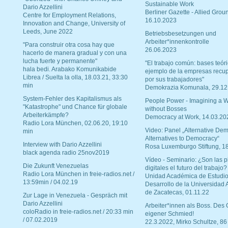
Sustainable Work
Dario Azzellini
Berliner Gazette - Allied Grou
Centre for Employment Relations,
16.10.2023
Innovation and Change, University of
Leeds, June 2022
Betriebsbesetzungen und
Arbeiter*innenkontrolle
"Para construir otra cosa hay que
26.06.2023
hacerlo de manera gradual y con una
lucha fuerte y permanente"
"El trabajo común: bases teóri
hala bedi. Arabako Komunikabide
ejemplo de la empresas recu
Librea / Suelta la olla, 18.03.21, 33:30
por sus trabajadores"
min
Demokrazia Komunala, 29.12
System-Fehler des Kapitalismus als
People Power - Imagining a W
"Katastrophe" und Chance für globale
without Bosses
Arbeiterkämpfe?
Democracy at Work, 14.03.20
Radio Lora München, 02.06.20, 19:10
Video: Panel „Alternative Dem
min
Alternatives to Democracy“
Interview with Dario Azzellini
Rosa Luxemburgo Stiftung, 1
black agenda radio 25nov2019
Vídeo - Seminario: ¿Son las p
Die Zukunft Venezuelas
digitales el futuro del trabajo?
Radio Lora München in freie-radios.net /
Unidad Académica de Estudio
13:59min / 04.02.19
Desarrollo de la Universidad
de Zacatecas, 01.11.22
Zur Lage in Venezuela - Gespräch mit
Dario Azzellini
Arbeiter*innen als Boss. Des
coloRadio in freie-radios.net / 20:33 min
eigener Schmied!
/ 07.02.2019
22.3.2022, Mirko Schultze, 86