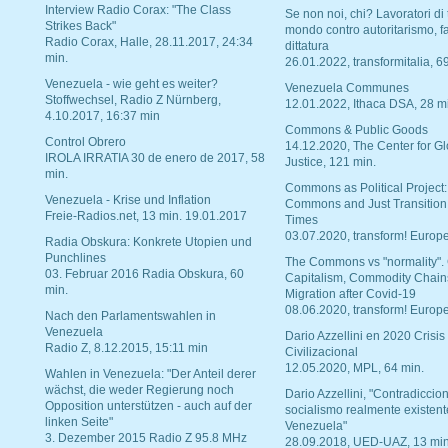
Interview Radio Corax: "The Class
Se non noi, chi? Lavoratori di t
Strikes Back"
mondo contro autoritarismo, f
Radio Corax, Halle, 28.11.2017, 24:34
dittatura
min.
26.01.2022, transformitalia, 6
Venezuela - wie geht es weiter?
Venezuela Communes
Stoffwechsel, Radio Z Nürnberg,
12.01.2022, Ithaca DSA, 28 m
4.10.2017, 16:37 min
Commons & Public Goods
Control Obrero
14.12.2020, The Center for Gl
IROLA IRRATIA 30 de enero de 2017, 58
Justice, 121 min.
min.
Commons as Political Project:
Venezuela - Krise und Inflation
Commons and Just Transition
Freie-Radios.net, 13 min. 19.01.2017
Times
03.07.2020, transform! Europe
Radia Obskura: Konkrete Utopien und
Punchlines
The Commons vs "normality".
03. Februar 2016 Radia Obskura, 60
Capitalism, Commodity Chain
min.
Migration after Covid-19
08.06.2020, transform! Europe
Nach den Parlamentswahlen in
Venezuela
Dario Azzellini en 2020 Crisis
Radio Z, 8.12.2015, 15:11 min
Civilizacional
12.05.2020, MPL, 64 min.
Wahlen in Venezuela: "Der Anteil derer
wächst, die weder Regierung noch
Dario Azzellini, "Contradiccio
Opposition unterstützen - auch auf der
socialismo realmente existent
linken Seite"
Venezuela"
3. Dezember 2015 Radio Z 95.8 MHz
28.09.2018, UED-UAZ, 13 min