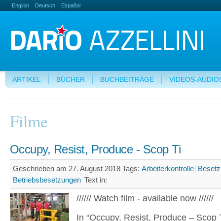
English
Deutsch
Español
ARTIKEL
BÜCHER
BUCHBEITRÄGE
VIDEOS-AUDIO
Filme
Occupy, Resist, Produce - Scop Ti
Geschrieben am 27. August 2018
Tags:
Arbeiterkontrolle
Besetz
Betriebsbesetzungen
Text in:
////// Watch film - available now //////
In “Occupy, Resist, Produce – Scop T