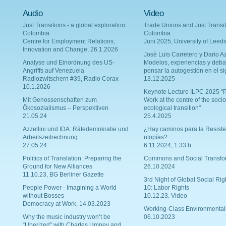
Audio
Video
Just Transitions - a global exploration:
Trade Unions and Just Transit
Colombia
Colombia
Centre for Employment Relations,
Juni 2025, University of Leed
Innovation and Change, 26.1.2026
Josè Luis Carretero y Dario Az
Analyse und Einordnung des US-
Modelos, experiencias y deba
Angriffs auf Venezuela
pensar la autogestión en el si
Radiozwitschern #39, Radio Corax
13.12.2025
10.1.2026
Keynote Lecture ILPC 2025 "P
Mit Genossenschaften zum
Work at the centre of the socio
Ökosozialismus – Perspektiven
ecological transition"
21.05.24
25.4.2025
Azzellini und IDA: Rätedemokratie und
¿Hay caminos para la Resiste
Arbeitszeitrechnung
utopías?
27.05.24
6.11.2024, 1:33 h
Politics of Translation: Preparing the
Commons and Social Transfo
Ground for New Alliances
26.10.2024
11.10.23, BG Berliner Gazette
3rd Night of Global Social Rig
People Power - Imagining a World
10: Labor Rights
without Bosses
10.12.23. Video
Democracy at Work, 14.03.2023
Working-Class Environmental
Why the music industry won’t be
06.10.2023
“Uberized” with Charles Umney and