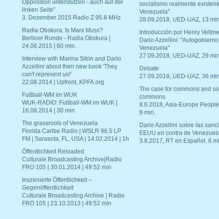
Opposition unterstützen - auch auf der
socialismo realmente existent
linken Seite"
Venezuela"
3. Dezember 2015 Radio Z 95.8 MHz
28.09.2018, UED-UAZ, 13 min
Radia Obskura: Is Marx Muss?
Introducción por Henry Veltme
Berliner Runde - Radia Obskura |
Dario Azzellini: "Autogobierno
24.06.2015 | 60 min.
Venezuela"
27.09.2018, UED-UAZ, 29 min
Interview with Marina Sitrin and Dario
Azzellini about their new book 'They
Debate
can't represent us!'
27.09.2018, UED-UAZ, 38 min
22.08.2014 | Upfront, KPFA.org
The case for commons and so
Fußball-WM im WUK
commons
WUK-RADIO: Fußball-WM im WUK |
8.6.2018, Asia-Europe People
16.06.2014 | 30 min
9 min.
The grassroots of Venezuela
Dario Azzellini sobre las san
Florida Caribe Radio | WSLR 96.5 LP
EEUU en contra de Venezuel
FM | Sarasota, FL, USA | 14.02.2014 | 1h
3.8.2017, RT en Español, 6 mi
Öffentlichkeit Reloaded
Culturale Broadcasting Archive|Radio
FRO 105 | 30.01.2014 | 49:52 min
Inszenierte Öffentlichkeit –
Gegenöffentlichkeit
Culturale Broadcasting Archive | Radio
FRO 105 | 23.10.2013 | 49:52 min