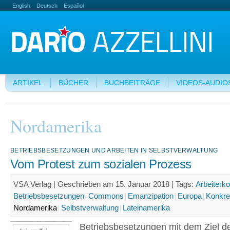
English
Deutsch
Español
ARTIKEL
BÜCHER
BUCHBEITRÄGE
VIDEOS-AUDIO
Nordamerika
BETRIEBSBESETZUNGEN UND ARBEITEN IN SELBSTVERWALTUNG
Vom Protest zum sozialen Prozess
VSA Verlag | Geschrieben am 15. Januar 2018 |
Tags:
Arbeiterko
Betriebsbesetzungen
Commons
Emanzipation
Europa
Konkre
Nordamerika
Selbstverwaltung
Lateinamerika
Betriebsbesetzungen mit dem Ziel d