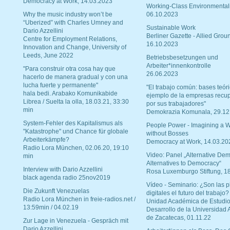
Democracy at Work, 14.03.2023
Working-Class Environmental
Why the music industry won’t be
06.10.2023
“Uberized” with Charles Umney and
Sustainable Work
Dario Azzellini
Berliner Gazette - Allied Grou
Centre for Employment Relations,
16.10.2023
Innovation and Change, University of
Leeds, June 2022
Betriebsbesetzungen und
Arbeiter*innenkontrolle
"Para construir otra cosa hay que
26.06.2023
hacerlo de manera gradual y con una
lucha fuerte y permanente"
"El trabajo común: bases teóri
hala bedi. Arabako Komunikabide
ejemplo de la empresas recu
Librea / Suelta la olla, 18.03.21, 33:30
por sus trabajadores"
min
Demokrazia Komunala, 29.12
System-Fehler des Kapitalismus als
People Power - Imagining a W
"Katastrophe" und Chance für globale
without Bosses
Arbeiterkämpfe?
Democracy at Work, 14.03.20
Radio Lora München, 02.06.20, 19:10
Video: Panel „Alternative Dem
min
Alternatives to Democracy“
Interview with Dario Azzellini
Rosa Luxemburgo Stiftung, 1
black agenda radio 25nov2019
Vídeo - Seminario: ¿Son las p
Die Zukunft Venezuelas
digitales el futuro del trabajo?
Radio Lora München in freie-radios.net /
Unidad Académica de Estudio
13:59min / 04.02.19
Desarrollo de la Universidad
de Zacatecas, 01.11.22
Zur Lage in Venezuela - Gespräch mit
Dario Azzellini