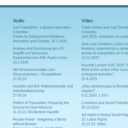
Audio
Video
Just Transitions - a global exploration:
Trade Unions and Just Transit
Colombia
Colombia
Centre for Employment Relations,
Juni 2025, University of Leed
Innovation and Change, 26.1.2026
Josè Luis Carretero y Dario Az
Analyse und Einordnung des US-
Modelos, experiencias y deba
Angriffs auf Venezuela
pensar la autogestión en el si
Radiozwitschern #39, Radio Corax
13.12.2025
10.1.2026
Keynote Lecture ILPC 2025 "P
Mit Genossenschaften zum
Work at the centre of the socio
Ökosozialismus – Perspektiven
ecological transition"
21.05.24
25.4.2025
Azzellini und IDA: Rätedemokratie und
¿Hay caminos para la Resiste
Arbeitszeitrechnung
utopías?
27.05.24
6.11.2024, 1:33 h
Politics of Translation: Preparing the
Commons and Social Transfo
Ground for New Alliances
26.10.2024
11.10.23, BG Berliner Gazette
3rd Night of Global Social Rig
People Power - Imagining a World
10: Labor Rights
without Bosses
10.12.23. Video