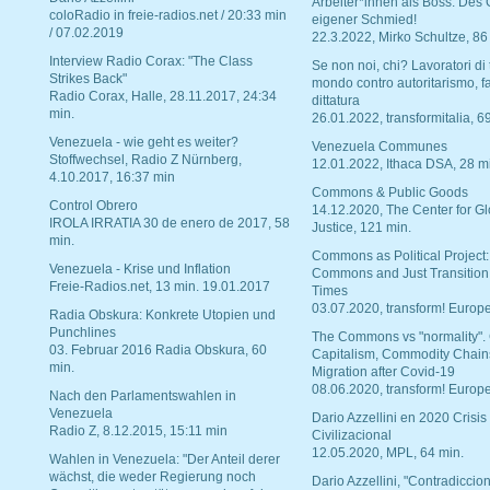
Arbeiter*innen als Boss. Des
coloRadio in freie-radios.net / 20:33 min
eigener Schmied!
/ 07.02.2019
22.3.2022, Mirko Schultze, 86
Interview Radio Corax: "The Class
Se non noi, chi? Lavoratori di t
Strikes Back"
mondo contro autoritarismo, f
Radio Corax, Halle, 28.11.2017, 24:34
dittatura
min.
26.01.2022, transformitalia, 6
Venezuela - wie geht es weiter?
Venezuela Communes
Stoffwechsel, Radio Z Nürnberg,
12.01.2022, Ithaca DSA, 28 m
4.10.2017, 16:37 min
Commons & Public Goods
Control Obrero
14.12.2020, The Center for Gl
IROLA IRRATIA 30 de enero de 2017, 58
Justice, 121 min.
min.
Commons as Political Project:
Venezuela - Krise und Inflation
Commons and Just Transition
Freie-Radios.net, 13 min. 19.01.2017
Times
03.07.2020, transform! Europe
Radia Obskura: Konkrete Utopien und
Punchlines
The Commons vs "normality".
03. Februar 2016 Radia Obskura, 60
Capitalism, Commodity Chain
min.
Migration after Covid-19
08.06.2020, transform! Europe
Nach den Parlamentswahlen in
Venezuela
Dario Azzellini en 2020 Crisis
Radio Z, 8.12.2015, 15:11 min
Civilizacional
12.05.2020, MPL, 64 min.
Wahlen in Venezuela: "Der Anteil derer
wächst, die weder Regierung noch
Dario Azzellini, "Contradiccio