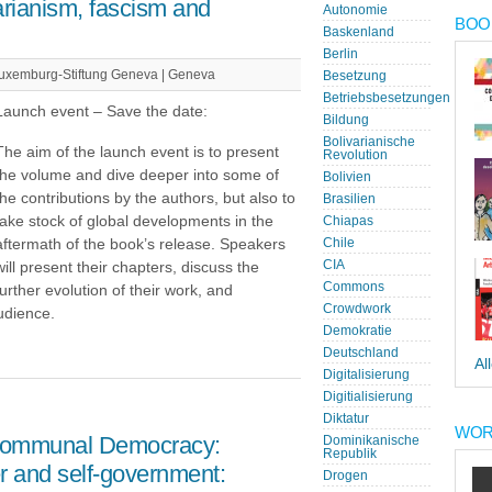
arianism, fascism and
Autonomie
BOOK
Baskenland
Berlin
uxemburg-Stiftung Geneva | Geneva
Besetzung
Betriebsbesetzungen
Launch event – Save the date:
Bildung
Bolivarianische
The aim of the launch event is to present
Revolution
the volume and dive deeper into some of
Bolivien
the contributions by the authors, but also to
Brasilien
take stock of global developments in the
Chiapas
aftermath of the book’s release. Speakers
Chile
CIA
will present their chapters, discuss the
Commons
further evolution of their work, and
Crowdwork
udience.
Demokratie
Deutschland
Al
Digitalisierung
Digitialisierung
Diktatur
WOR
s Communal Democracy:
Dominikanische
Republik
 and self-government:
Drogen