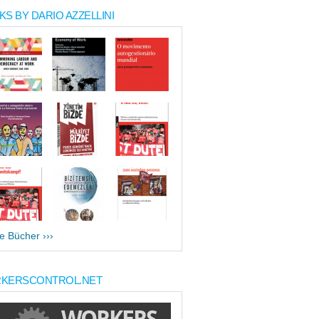
S BY DARIO AZZELLINI
le Bücher ›››
KERSCONTROL.NET