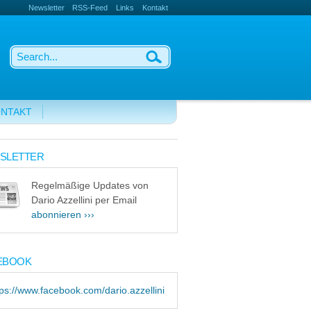
Newsletter
RSS-Feed
Links
Kontakt
NTAKT
SLETTER
Regelmäßige Updates von
Dario Azzellini per Email
abonnieren ›››
EBOOK
tps://www.facebook.com/dario.azzellini