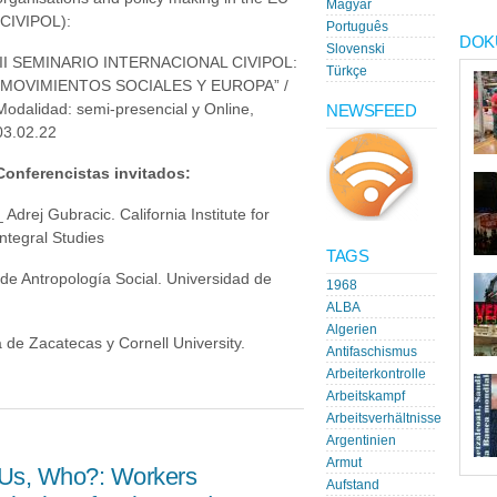
Magyar
(CIVIPOL):
Português
DOK
Slovenski
III SEMINARIO INTERNACIONAL CIVIPOL:
Türkçe
“MOVIMIENTOS SOCIALES Y EUROPA” /
Modalidad: semi-presencial y Online,
NEWSFEED
03.02.22
Conferencistas invitados:
_ Adrej Gubracic. California Institute for
Integral Studies
TAGS
de Antropología Social. Universidad de
1968
ALBA
Algerien
 de Zacatecas y Cornell University.
Antifaschismus
Arbeiterkontrolle
Arbeitskampf
Arbeitsverhältnisse
Argentinien
Armut
t Us, Who?: Workers
Aufstand