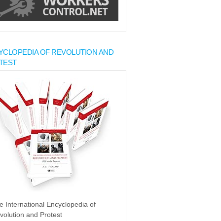
YCLOPEDIA OF REVOLUTION AND
TEST
e International Encyclopedia of
volution and Protest