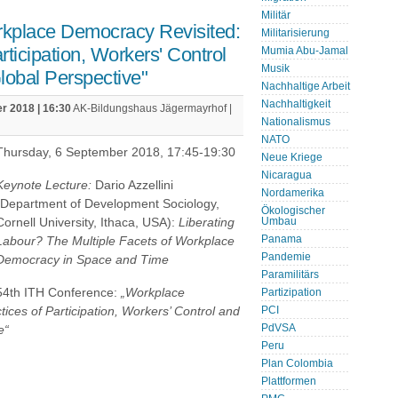
Militär
rkplace Democracy Revisited:
Militarisierung
ticipation, Workers' Control
Mumia Abu-Jamal
Musik
obal Perspective"
Nachhaltige Arbeit
Nachhaltigkeit
r 2018 | 16:30
AK-Bildungshaus Jägermayrhof |
Nationalismus
NATO
Thursday, 6 September 2018, 17:45-19:30
Neue Kriege
Nicaragua
Keynote Lecture:
Dario Azzellini
Nordamerika
(Department of Development Sociology,
Ökologischer
Cornell University, Ithaca, USA):
Liberating
Umbau
Panama
Labour? The Multiple Facets of Workplace
Pandemie
Democracy in Space and Time
Paramilitärs
54th ITH Conference:
„Workplace
Partizipation
ces of Participation, Workers’ Control and
PCI
PdVSA
e“
Peru
Plan Colombia
Plattformen