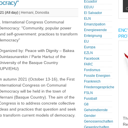
ocracy"
Ecuador
EEUU
21 (All day)
| Hernani, Donostia
El Salvador
ELN
I. International Congress Communal
Emanzipation
Democracy: "Community, popular power
ENC
Energiewende
and self-government: practices to transform
PRO
Enteignung
democracy"
EU
Europa
Organized by: Peace with Dignity – Bakea
EZLN
Duintasunarekin / Parte Hartuz of the
Facebook
University of the Basque Country
FARC
(UPV/EHU)
Fordismus
Fossile Energien
In autumn 2021 (October 13-16), the First
Frankreich
International Congress on Communal
Friedensgespräche
Democracy will be held in the town of
FSLN
Hernani (Basque Country). The aim of the
Fussball
Congress is to address concrete collective
G8
ideas and practices that question and seek
Geheimdienste
to transform current models of democracy.
Gender
Th
Genossenschaften
Re
Gewerkschaften