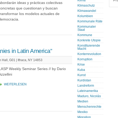
Fr
Klima
abordarán ideas y prácticas colectivas
Klimaschutz
concretas que cuestionan y buscan
Klimawandel
transformar los modelos actuales de
Kolumbien
democracia.
Kommunale Räte
Kommunaler
Staat
Kommune
Konkrete Utopie
Konstituierende
Macht
ies in Latin America”
Konterrevolution
Korruption
 Hall, G01 | Ithaca, NY 14853
Krise
LASP Weekly Seminar Series // by Dario
Kuba
Azzellini
Kunst
Kurdistan
WEITERLESEN
Landreform
Lateinamerika
Maduro, Nicolás
Medien
Menschenrechte
Mexiko
Migration