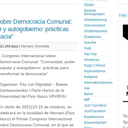
Gladio
Globale
Bewegungen
THE 
 sobre Democracia Comunal:
Globalisierung
Griechenland
 y autogobierno: prácticas
Großbritannien
acia"
Guatemala
Guerilla
21 (All day)
| Hernani, Donostia
Haiti
Hip Hop
I. Congreso Internacional sobre
Honduras
Democracia Comunal: "Comunidad, poder
Hugo Chávez
popular y autogobierno: prácticas para
Imperialismus
transformar la democracia"
Indigene
Internationalismus
Organizan: Paz con Dignidad – Bakea
Irak
Duintasunarekin / Parte Hartuz de la
Italien
Universidad del País Vasco UPV/EHU
IWF
Just Transition
En otoño de 2021(13-16 de octubre), se
JustTransition
celebrará en la localidad de Hernani (País
Te
Kapitalismus
Vasco) el Primer Congreso Internacional
Sp
Klassenkampf
sobre Democracia Comunal, en el que se