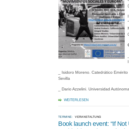
_ Isidoro Moreno. Catedrático Emérito 
Sevilla
_ Dario Azzelini. Universidad Autónoma
WEITERLESEN
TERMINE:
VERANSTALTUNG
Book launch event: “If No