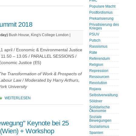
PMC
Populare Macht
Postfordismus
Prekarisierung
Summit 2018
Privatisierung des
Krieges
PSUV
 day)
Bush House, King's College London |
Putsch
Rassismus
11 april / Economic & Environmental Justice
Räte
/ 11.50 – 13.05 / PARALLEL SESSIONS /
Referendum
Economic Justice (E5)
Religion
Repression
The Transformation of Work & Prospects of
Ressourcen
Labour Law / Moderated by Harry Arthurs,
Revolution
York University
Rojava
Selbstverwaltung
WEITERLESEN
Söldner
Solidarische
Ökonomie
Soziale
Bewegungen
Bewegung" Keynote bei 25
Sozialismus
l (Wien) + Workshop
Spanien