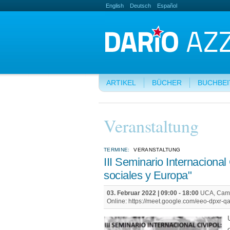
English
Deutsch
Español
ARTIKEL
BÜCHER
BUCHBE
Veranstaltung
TERMINE:
VERANSTALTUNG
III Seminario Internaciona
sociales y Europa"
03. Februar 2022 |
09:00
-
18:00
UCA, Campu
Online: https://meet.google.com/eeo-dpxr-qa