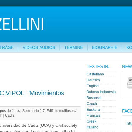
ITRÄGE
VIDEOS-AUDIOS
TERMINE
BIOGRAPHIE
KO
TEXTES IN:
NEW
Castellano
Deutsch
English
l CIVIPOL: "Movimientos
Bahasa Indonesia
Bosanski
Czech
Euskera
FAC
s de Jerez, Seminario 1.7, Edificio multiusos /
h | Cádiz
Français
Greek
ht
Universidad de Cádiz (UCA) y Civil society
Italiano
organisations and policy making in the EU