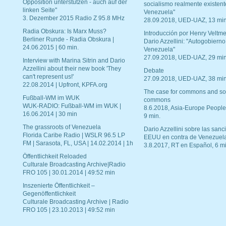
Opposition unterstützen - auch auf der
socialismo realmente existent
linken Seite"
Venezuela"
3. Dezember 2015 Radio Z 95.8 MHz
28.09.2018, UED-UAZ, 13 min
Radia Obskura: Is Marx Muss?
Introducción por Henry Veltme
Berliner Runde - Radia Obskura |
Dario Azzellini: "Autogobierno
24.06.2015 | 60 min.
Venezuela"
27.09.2018, UED-UAZ, 29 min
Interview with Marina Sitrin and Dario
Azzellini about their new book 'They
Debate
can't represent us!'
27.09.2018, UED-UAZ, 38 min
22.08.2014 | Upfront, KPFA.org
The case for commons and so
Fußball-WM im WUK
commons
WUK-RADIO: Fußball-WM im WUK |
8.6.2018, Asia-Europe People
16.06.2014 | 30 min
9 min.
The grassroots of Venezuela
Dario Azzellini sobre las san
Florida Caribe Radio | WSLR 96.5 LP
EEUU en contra de Venezuel
FM | Sarasota, FL, USA | 14.02.2014 | 1h
3.8.2017, RT en Español, 6 mi
Öffentlichkeit Reloaded
Culturale Broadcasting Archive|Radio
FRO 105 | 30.01.2014 | 49:52 min
Inszenierte Öffentlichkeit –
Gegenöffentlichkeit
Culturale Broadcasting Archive | Radio
FRO 105 | 23.10.2013 | 49:52 min