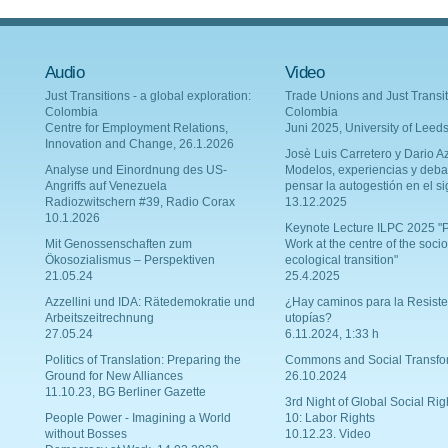
Audio
Video
Just Transitions - a global exploration:
Trade Unions and Just Transit
Colombia
Colombia
Centre for Employment Relations,
Juni 2025, University of Leed
Innovation and Change, 26.1.2026
Josè Luis Carretero y Dario Az
Analyse und Einordnung des US-
Modelos, experiencias y deba
Angriffs auf Venezuela
pensar la autogestión en el si
Radiozwitschern #39, Radio Corax
13.12.2025
10.1.2026
Keynote Lecture ILPC 2025 "P
Mit Genossenschaften zum
Work at the centre of the socio
Ökosozialismus – Perspektiven
ecological transition"
21.05.24
25.4.2025
Azzellini und IDA: Rätedemokratie und
¿Hay caminos para la Resiste
Arbeitszeitrechnung
utopías?
27.05.24
6.11.2024, 1:33 h
Politics of Translation: Preparing the
Commons and Social Transfo
Ground for New Alliances
26.10.2024
11.10.23, BG Berliner Gazette
3rd Night of Global Social Rig
People Power - Imagining a World
10: Labor Rights
without Bosses
10.12.23. Video