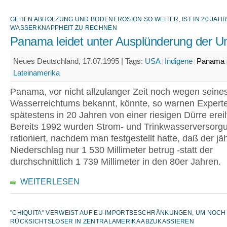
GEHEN ABHOLZUNG UND BODENEROSION SO WEITER, IST IN 20 JAHR
WASSERKNAPPHEIT ZU RECHNEN
Panama leidet unter Ausplünderung der U
Neues Deutschland, 17.07.1995 |
Tags:
USA
Indigene
Panama
Lateinamerika
Panama, vor nicht allzulanger Zeit noch wegen seine
Wasserreichtums bekannt, könnte, so warnen Expert
spätestens in 20 Jahren von einer riesigen Dürre erei
Bereits 1992 wurden Strom- und Trinkwasserversorg
rationiert, nachdem man festgestellt hatte, daß der jäh
Niederschlag nur 1 530 Millimeter betrug -statt der
durchschnittlich 1 739 Millimeter in den 80er Jahren.
WEITERLESEN
"CHIQUITA" VERWEIST AUF EU-IMPORTBESCHRÄNKUNGEN, UM NOCH
RÜCKSICHTSLOSER IN ZENTRALAMERIKA ABZUKASSIEREN