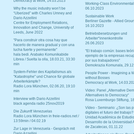
Democracy at Work, 14.03.2023
Working-Class Environmental
Why the music industry won’t be
06.10.2023
“Uberized” with Charles Umney and
Sustainable Work
Dario Azzellini
Berliner Gazette - Allied Grou
Centre for Employment Relations,
16.10.2023
Innovation and Change, University of
Leeds, June 2022
Betriebsbesetzungen und
Arbeiter*innenkontrolle
"Para construir otra cosa hay que
26.06.2023
hacerlo de manera gradual y con una
lucha fuerte y permanente"
"El trabajo común: bases teóri
hala bedi. Arabako Komunikabide
ejemplo de la empresas recu
Librea / Suelta la olla, 18.03.21, 33:30
por sus trabajadores"
min
Demokrazia Komunala, 29.12
System-Fehler des Kapitalismus als
People Power - Imagining a W
"Katastrophe" und Chance für globale
without Bosses
Arbeiterkämpfe?
Democracy at Work, 14.03.20
Radio Lora München, 02.06.20, 19:10
Video: Panel „Alternative Dem
min
Alternatives to Democracy“
Interview with Dario Azzellini
Rosa Luxemburgo Stiftung, 1
black agenda radio 25nov2019
Vídeo - Seminario: ¿Son las p
Die Zukunft Venezuelas
digitales el futuro del trabajo?
Radio Lora München in freie-radios.net /
Unidad Académica de Estudio
13:59min / 04.02.19
Desarrollo de la Universidad
de Zacatecas, 01.11.22
Zur Lage in Venezuela - Gespräch mit
Dario Azzellini