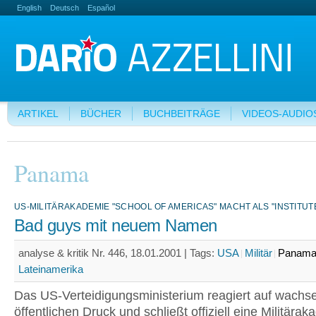
English
Deutsch
Español
ARTIKEL
BÜCHER
BUCHBEITRÄGE
VIDEOS-AUDIO
Panama
US-MILITÄRAKADEMIE "SCHOOL OF AMERICAS" MACHT ALS "INSTITUT
Bad guys mit neuem Namen
analyse & kritik Nr. 446, 18.01.2001 |
Tags:
USA
Militär
Panam
Lateinamerika
Das US-Verteidigungsministerium reagiert auf wach
öffentlichen Druck und schließt offiziell eine Militärak