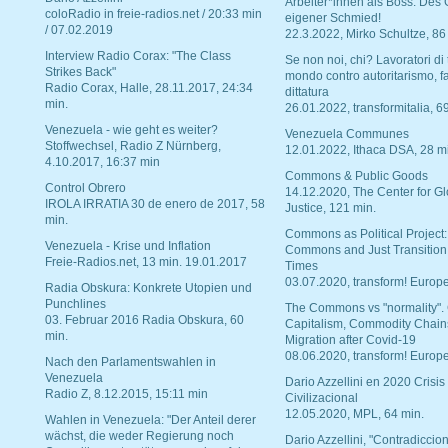
Arbeiter*innen als Boss. Des
coloRadio in freie-radios.net / 20:33 min
eigener Schmied!
/ 07.02.2019
22.3.2022, Mirko Schultze, 86
Interview Radio Corax: "The Class
Se non noi, chi? Lavoratori di t
Strikes Back"
mondo contro autoritarismo, f
Radio Corax, Halle, 28.11.2017, 24:34
dittatura
min.
26.01.2022, transformitalia, 6
Venezuela - wie geht es weiter?
Venezuela Communes
Stoffwechsel, Radio Z Nürnberg,
12.01.2022, Ithaca DSA, 28 m
4.10.2017, 16:37 min
Commons & Public Goods
Control Obrero
14.12.2020, The Center for Gl
IROLA IRRATIA 30 de enero de 2017, 58
Justice, 121 min.
min.
Commons as Political Project:
Venezuela - Krise und Inflation
Commons and Just Transition
Freie-Radios.net, 13 min. 19.01.2017
Times
03.07.2020, transform! Europe
Radia Obskura: Konkrete Utopien und
Punchlines
The Commons vs "normality".
03. Februar 2016 Radia Obskura, 60
Capitalism, Commodity Chain
min.
Migration after Covid-19
08.06.2020, transform! Europe
Nach den Parlamentswahlen in
Venezuela
Dario Azzellini en 2020 Crisis
Radio Z, 8.12.2015, 15:11 min
Civilizacional
12.05.2020, MPL, 64 min.
Wahlen in Venezuela: "Der Anteil derer
wächst, die weder Regierung noch
Dario Azzellini, "Contradiccio