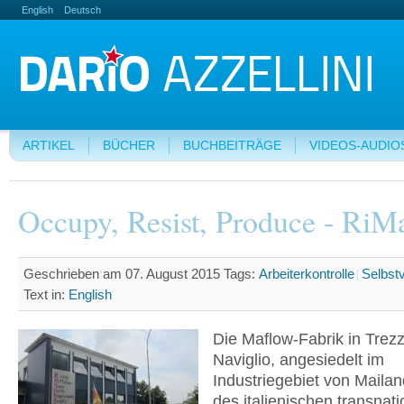
English
Deutsch
ARTIKEL
BÜCHER
BUCHBEITRÄGE
VIDEOS-AUDIO
Occupy, Resist, Produce - RiM
Geschrieben am 07. August 2015
Tags:
Arbeiterkontrolle
Selbst
Text in:
English
Die Maflow-Fabrik in Trez
Naviglio, angesiedelt im
Industriegebiet von Mailan
des italienischen transnat