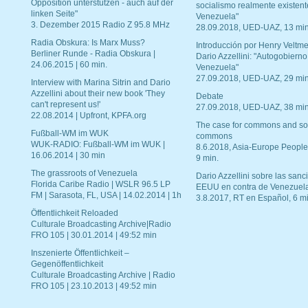
Opposition unterstützen - auch auf der
socialismo realmente existent
linken Seite"
Venezuela"
3. Dezember 2015 Radio Z 95.8 MHz
28.09.2018, UED-UAZ, 13 min
Radia Obskura: Is Marx Muss?
Introducción por Henry Veltme
Berliner Runde - Radia Obskura |
Dario Azzellini: "Autogobierno
24.06.2015 | 60 min.
Venezuela"
27.09.2018, UED-UAZ, 29 min
Interview with Marina Sitrin and Dario
Azzellini about their new book 'They
Debate
can't represent us!'
27.09.2018, UED-UAZ, 38 min
22.08.2014 | Upfront, KPFA.org
The case for commons and so
Fußball-WM im WUK
commons
WUK-RADIO: Fußball-WM im WUK |
8.6.2018, Asia-Europe People
16.06.2014 | 30 min
9 min.
The grassroots of Venezuela
Dario Azzellini sobre las san
Florida Caribe Radio | WSLR 96.5 LP
EEUU en contra de Venezuel
FM | Sarasota, FL, USA | 14.02.2014 | 1h
3.8.2017, RT en Español, 6 mi
Öffentlichkeit Reloaded
Culturale Broadcasting Archive|Radio
FRO 105 | 30.01.2014 | 49:52 min
Inszenierte Öffentlichkeit –
Gegenöffentlichkeit
Culturale Broadcasting Archive | Radio
FRO 105 | 23.10.2013 | 49:52 min