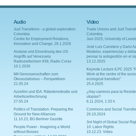
Audio
Video
Just Transitions - a global exploration:
Trade Unions and Just Transit
Colombia
Colombia
Centre for Employment Relations,
Juni 2025, University of Leed
Innovation and Change, 26.1.2026
Josè Luis Carretero y Dario Az
Analyse und Einordnung des US-
Modelos, experiencias y deba
Angriffs auf Venezuela
pensar la autogestión en el si
Radiozwitschern #39, Radio Corax
13.12.2025
10.1.2026
Keynote Lecture ILPC 2025 "P
Mit Genossenschaften zum
Work at the centre of the socio
Ökosozialismus – Perspektiven
ecological transition"
21.05.24
25.4.2025
Azzellini und IDA: Rätedemokratie und
¿Hay caminos para la Resiste
Arbeitszeitrechnung
utopías?
27.05.24
6.11.2024, 1:33 h
Politics of Translation: Preparing the
Commons and Social Transfo
Ground for New Alliances
26.10.2024
11.10.23, BG Berliner Gazette
3rd Night of Global Social Rig
People Power - Imagining a World
10: Labor Rights
without Bosses
10.12.23. Video