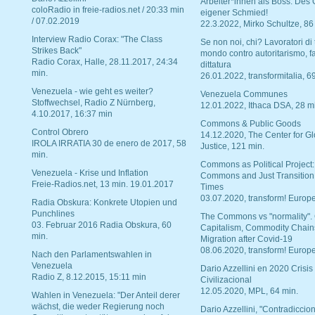
Arbeiter*innen als Boss. Des
coloRadio in freie-radios.net / 20:33 min
eigener Schmied!
/ 07.02.2019
22.3.2022, Mirko Schultze, 86
Interview Radio Corax: "The Class
Se non noi, chi? Lavoratori di t
Strikes Back"
mondo contro autoritarismo, f
Radio Corax, Halle, 28.11.2017, 24:34
dittatura
min.
26.01.2022, transformitalia, 6
Venezuela - wie geht es weiter?
Venezuela Communes
Stoffwechsel, Radio Z Nürnberg,
12.01.2022, Ithaca DSA, 28 m
4.10.2017, 16:37 min
Commons & Public Goods
Control Obrero
14.12.2020, The Center for Gl
IROLA IRRATIA 30 de enero de 2017, 58
Justice, 121 min.
min.
Commons as Political Project:
Venezuela - Krise und Inflation
Commons and Just Transition
Freie-Radios.net, 13 min. 19.01.2017
Times
03.07.2020, transform! Europe
Radia Obskura: Konkrete Utopien und
Punchlines
The Commons vs "normality".
03. Februar 2016 Radia Obskura, 60
Capitalism, Commodity Chain
min.
Migration after Covid-19
08.06.2020, transform! Europe
Nach den Parlamentswahlen in
Venezuela
Dario Azzellini en 2020 Crisis
Radio Z, 8.12.2015, 15:11 min
Civilizacional
12.05.2020, MPL, 64 min.
Wahlen in Venezuela: "Der Anteil derer
wächst, die weder Regierung noch
Dario Azzellini, "Contradiccio