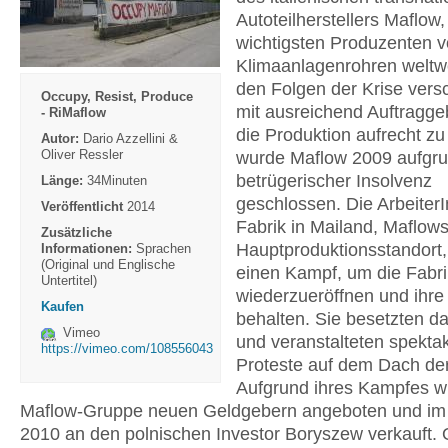
Autoteilherstellers Maflow,
wichtigsten Produzenten 
Klimaanlagenrohren weltwe
den Folgen der Krise vers
Occupy, Resist, Produce
mit ausreichend Auftragg
- RiMaflow
die Produktion aufrecht zu
Autor:
Dario Azzellini &
Oliver Ressler
wurde Maflow 2009 aufgr
betrügerischer Insolvenz
Länge:
34Minuten
geschlossen. Die Arbeiter
Veröffentlicht
2014
Fabrik in Mailand, Maflow
Zusätzliche
Hauptproduktionsstandort
Informationen:
Sprachen
(Original und Englische
einen Kampf, um die Fabri
Untertitel)
wiederzueröffnen und ihre 
Kaufen
behalten. Sie besetzten d
Vimeo
und veranstalteten spekta
https://vimeo.com/108556043
Proteste auf dem Dach der
Aufgrund ihres Kampfes w
Maflow-Gruppe neuen Geldgebern angeboten und im
2010 an den polnischen Investor Boryszew verkauft. 