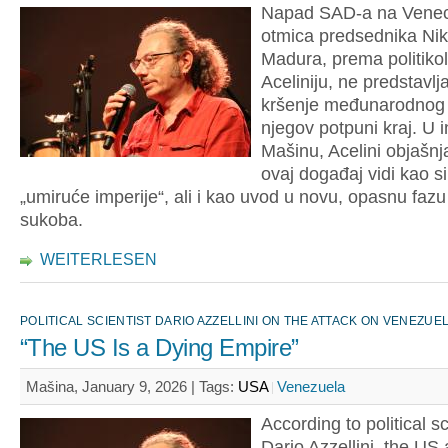
Napad SAD-a na Venec
otmica predsednika Ni
Madura, prema politiko
Aceliniju, ne predstavl
kršenje međunarodnog 
njegov potpuni kraj. U i
Mašinu, Acelini objašnj
ovaj događaj vidi kao 
„umiruće imperije“, ali i kao uvod u novu, opasnu fazu
sukoba.
WEITERLESEN
POLITICAL SCIENTIST DARIO AZZELLINI ON THE ATTACK ON VENEZUE
“The US Is a Dying Empire”
Mašina, January 9, 2026 |
Tags:
USA
Venezuela
According to political sc
Dario Azzellini, the US 