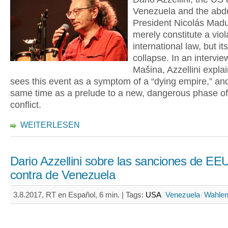
Venezuela and the abdu
President Nicolás Madu
merely constitute a viol
international law, but i
collapse. In an intervie
Mašina, Azzellini expla
sees this event as a symptom of a “dying empire,” and
same time as a prelude to a new, dangerous phase of
conflict.
WEITERLESEN
Dario Azzellini sobre las sanciones de EE
contra de Venezuela
3.8.2017, RT en Español, 6 min. |
Tags:
USA
Venezuela
Wahle