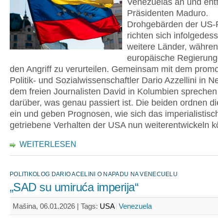
Venezuelas an und ent
Präsidenten Maduro.
Drohgebärden der US-
richten sich infolgedes
weitere Länder, währe
europäische Regierung
den Angriff zu verurteilen. Gemeinsam mit dem promo
Politik- und Sozialwissenschaftler Dario Azzellini in 
dem freien Journalisten David in Kolumbien sprechen
darüber, was genau passiert ist. Die beiden ordnen di
ein und geben Prognosen, wie sich das imperialistisc
getriebene Verhalten der USA nun weiterentwickeln k
WEITERLESEN
POLITIKOLOG DARIO ACELINI O NAPADU NA VENECUELU
„SAD su umiruća imperija“
Mašina, 06.01.2026 |
Tags:
USA
Venezuela