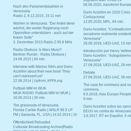
Migration after Covid-19
08.06.2020, transform! Europe
Nach den Parlamentswahlen in
Venezuela
Dario Azzellini en 2020 Crisis
Radio Z, 8.12.2015, 15:11 min
Civilizacional
12.05.2020, MPL, 64 min.
Wahlen in Venezuela: "Der Anteil derer
wächst, die weder Regierung noch
Dario Azzellini, "Contradiccio
Opposition unterstützen - auch auf der
socialismo realmente existent
linken Seite"
Venezuela"
3. Dezember 2015 Radio Z 95.8 MHz
28.09.2018, UED-UAZ, 13 min
Radia Obskura: Is Marx Muss?
Introducción por Henry Veltme
Berliner Runde - Radia Obskura |
Dario Azzellini: "Autogobierno
24.06.2015 | 60 min.
Venezuela"
27.09.2018, UED-UAZ, 29 min
Interview with Marina Sitrin and Dario
Azzellini about their new book 'They
Debate
can't represent us!'
27.09.2018, UED-UAZ, 38 min
22.08.2014 | Upfront, KPFA.org
The case for commons and so
Fußball-WM im WUK
commons
WUK-RADIO: Fußball-WM im WUK |
8.6.2018, Asia-Europe People
16.06.2014 | 30 min
9 min.
The grassroots of Venezuela
Dario Azzellini sobre las san
Florida Caribe Radio | WSLR 96.5 LP
EEUU en contra de Venezuel
FM | Sarasota, FL, USA | 14.02.2014 | 1h
3.8.2017, RT en Español, 6 mi
Öffentlichkeit Reloaded
Culturale Broadcasting Archive|Radio