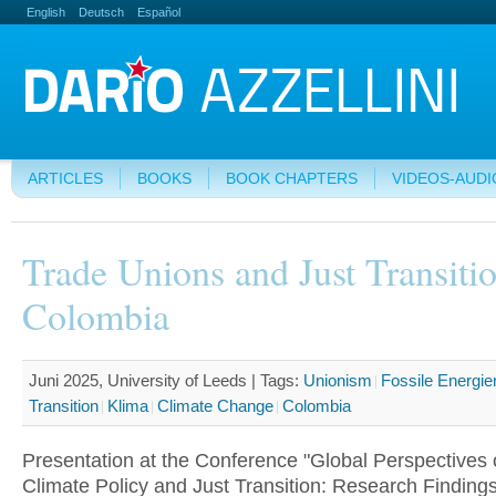
English
Deutsch
Español
ARTICLES
BOOKS
BOOK CHAPTERS
VIDEOS-AUDI
Trade Unions and Just Transitio
Colombia
Juni 2025, University of Leeds |
Tags:
Unionism
Fossile Energie
Transition
Klima
Climate Change
Colombia
Presentation at the Conference "Global Perspectives 
Climate Policy and Just Transition: Research Finding