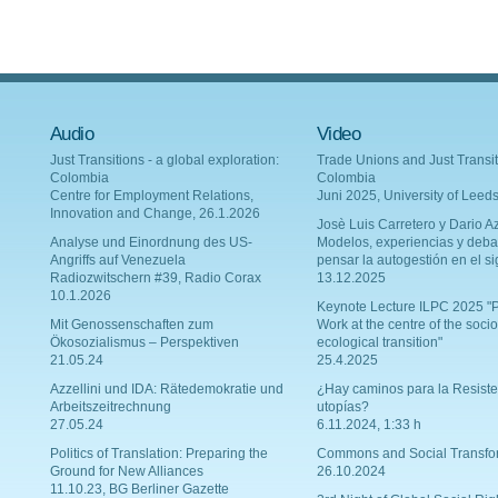
Audio
Video
Just Transitions - a global exploration:
Trade Unions and Just Transit
Colombia
Colombia
Centre for Employment Relations,
Juni 2025, University of Leed
Innovation and Change, 26.1.2026
Josè Luis Carretero y Dario Az
Analyse und Einordnung des US-
Modelos, experiencias y deba
Angriffs auf Venezuela
pensar la autogestión en el si
Radiozwitschern #39, Radio Corax
13.12.2025
10.1.2026
Keynote Lecture ILPC 2025 "P
Mit Genossenschaften zum
Work at the centre of the socio
Ökosozialismus – Perspektiven
ecological transition"
21.05.24
25.4.2025
Azzellini und IDA: Rätedemokratie und
¿Hay caminos para la Resiste
Arbeitszeitrechnung
utopías?
27.05.24
6.11.2024, 1:33 h
Politics of Translation: Preparing the
Commons and Social Transfo
Ground for New Alliances
26.10.2024
11.10.23, BG Berliner Gazette