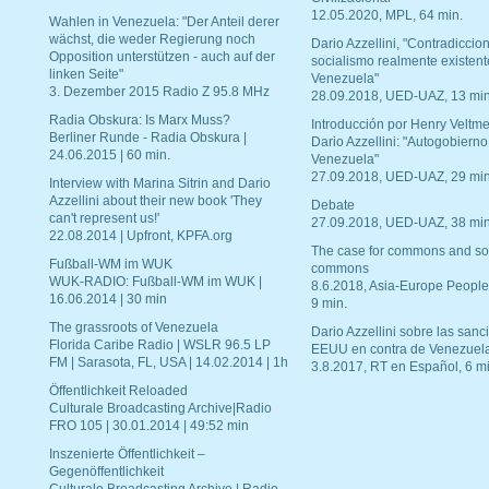
12.05.2020, MPL, 64 min.
Wahlen in Venezuela: "Der Anteil derer
wächst, die weder Regierung noch
Dario Azzellini, "Contradiccio
Opposition unterstützen - auch auf der
socialismo realmente existent
linken Seite"
Venezuela"
3. Dezember 2015 Radio Z 95.8 MHz
28.09.2018, UED-UAZ, 13 min
Radia Obskura: Is Marx Muss?
Introducción por Henry Veltme
Berliner Runde - Radia Obskura |
Dario Azzellini: "Autogobierno
24.06.2015 | 60 min.
Venezuela"
27.09.2018, UED-UAZ, 29 min
Interview with Marina Sitrin and Dario
Azzellini about their new book 'They
Debate
can't represent us!'
27.09.2018, UED-UAZ, 38 min
22.08.2014 | Upfront, KPFA.org
The case for commons and so
Fußball-WM im WUK
commons
WUK-RADIO: Fußball-WM im WUK |
8.6.2018, Asia-Europe People
16.06.2014 | 30 min
9 min.
The grassroots of Venezuela
Dario Azzellini sobre las san
Florida Caribe Radio | WSLR 96.5 LP
EEUU en contra de Venezuel
FM | Sarasota, FL, USA | 14.02.2014 | 1h
3.8.2017, RT en Español, 6 mi
Öffentlichkeit Reloaded
Culturale Broadcasting Archive|Radio
FRO 105 | 30.01.2014 | 49:52 min
Inszenierte Öffentlichkeit –
Gegenöffentlichkeit