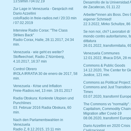
13:59min / 04.02.19
Desarrollo de la Universidad
de Zacatecas, 01.11.22
Zur Lage in Venezuela - Gespräch mit
Dario Azzellini
Arbeiter*innen als Boss. Des
coloRadio in freie-radios.net / 20:33 min
eigener Schmied!
/ 07.02.2019
22.3.2022, Mirko Schultze, 86
Interview Radio Corax: "The Class
Se non noi, chi? Lavoratori di t
Strikes Back"
mondo contro autoritarismo, f
Radio Corax, Halle, 28.11.2017, 24:34
dittatura
min.
26.01.2022, transformitalia, 6
Venezuela - wie geht es weiter?
Venezuela Communes
Stoffwechsel, Radio Z Nürnberg,
12.01.2022, Ithaca DSA, 28 m
4.10.2017, 16:37 min
Commons & Public Goods
Control Obrero
14.12.2020, The Center for Gl
IROLA IRRATIA 30 de enero de 2017, 58
Justice, 121 min.
min.
Commons as Political Project:
Venezuela - Krise und Inflation
Commons and Just Transition
Freie-Radios.net, 13 min. 19.01.2017
Times
03.07.2020, transform! Europe
Radia Obskura: Konkrete Utopien und
Punchlines
The Commons vs "normality".
03. Februar 2016 Radia Obskura, 60
Capitalism, Commodity Chain
min.
Migration after Covid-19
08.06.2020, transform! Europe
Nach den Parlamentswahlen in
Venezuela
Dario Azzellini en 2020 Crisis
Radio Z, 8.12.2015, 15:11 min
Civilizacional