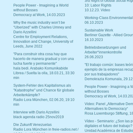
3rd Night of Global Social Rig
People Power - Imagining a World
10: Labor Rights
without Bosses
10.12.23. Video
Democracy at Work, 14.03.2023
Working-Class Environmental
Why the music industry won’t be
06.10.2023
“Uberized” with Charles Umney and
Sustainable Work
Dario Azzellini
Berliner Gazette - Allied Grou
Centre for Employment Relations,
16.10.2023
Innovation and Change, University of
Leeds, June 2022
Betriebsbesetzungen und
Arbeiter*innenkontrolle
"Para construir otra cosa hay que
26.06.2023
hacerlo de manera gradual y con una
lucha fuerte y permanente"
"El trabajo común: bases teóri
hala bedi. Arabako Komunikabide
ejemplo de la empresas recu
Librea / Suelta la olla, 18.03.21, 33:30
por sus trabajadores"
min
Demokrazia Komunala, 29.12
System-Fehler des Kapitalismus als
People Power - Imagining a W
"Katastrophe" und Chance für globale
without Bosses
Arbeiterkämpfe?
Democracy at Work, 14.03.20
Radio Lora München, 02.06.20, 19:10
Video: Panel „Alternative Dem
min
Alternatives to Democracy“
Interview with Dario Azzellini
Rosa Luxemburgo Stiftung, 1
black agenda radio 25nov2019
Vídeo - Seminario: ¿Son las p
Die Zukunft Venezuelas
digitales el futuro del trabajo?
Radio Lora München in freie-radios.net /
Unidad Académica de Estudio