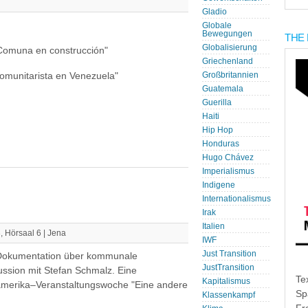
Gladio
Globale
Bewegungen
THE 
Globalisierung
 "Comuna en construcción"
Griechenland
comunitarista en Venezuela"
Großbritannien
Guatemala
Guerilla
Haiti
Hip Hop
Honduras
Hugo Chávez
Imperialismus
Indigene
Internationalismus
Irak
Italien
, Hörsaal 6 | Jena
IWF
Just Transition
 Dokumentation über kommunale
JustTransition
ussion mit Stefan Schmalz. Eine
Te
Kapitalismus
amerika–Veranstaltungswoche "Eine andere
Sp
Klassenkampf
.