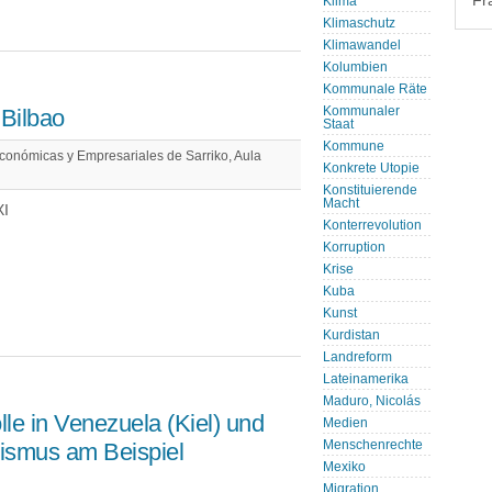
Fr
Klima
Klimaschutz
Klimawandel
Kolumbien
Kommunale Räte
Bilbao
Kommunaler
Staat
Kommune
conómicas y Empresariales de Sarriko, Aula
Konkrete Utopie
Konstituierende
Macht
XI
Konterrevolution
Korruption
Krise
Kuba
Kunst
Kurdistan
Landreform
Lateinamerika
Maduro, Nicolás
lle in Venezuela (Kiel) und
Medien
lismus am Beispiel
Menschenrechte
Mexiko
Migration