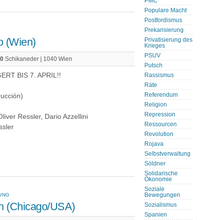
PMC
Populare Macht
Postfordismus
Prekarisierung
o (Wien)
Privatisierung des
Krieges
PSUV
00
Schikaneder | 1040 Wien
Putsch
ERT BIS 7. APRIL!!
Rassismus
Räte
Referendum
ucción)
Religion
Repression
liver Ressler, Dario Azzellini
Ressourcen
ssler
Revolution
Rojava
Selbstverwaltung
Söldner
Solidarische
Ökonomie
Soziale
UNG
Bewegungen
n (Chicago/USA)
Sozialismus
Spanien