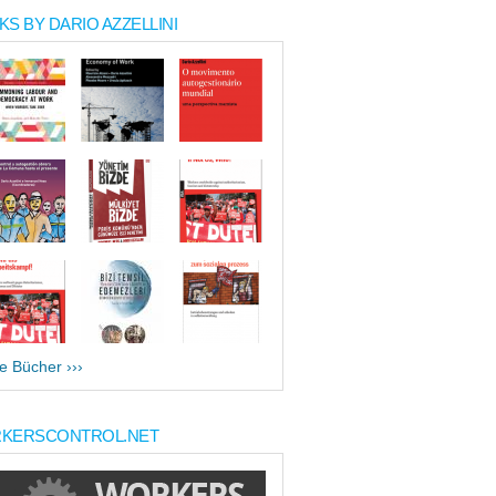
S BY DARIO AZZELLINI
le Bücher ›››
KERSCONTROL.NET