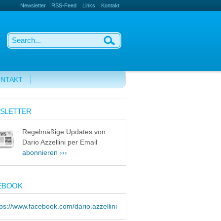
Newsletter
RSS-Feed
Links
Kontakt
NTAKT
SLETTER
Regelmäßige Updates von
Dario Azzellini per Email
abonnieren ›››
EBOOK
tps://www.facebook.com/dario.azzellini