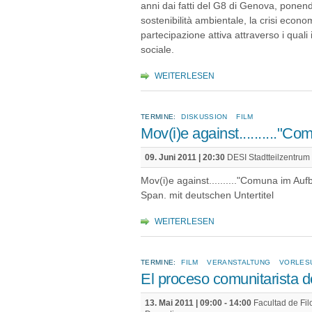
anni dai fatti del G8 di Genova, ponendo 
sostenibilità ambientale, la crisi econo
partecipazione attiva attraverso i qual
sociale.
WEITERLESEN
TERMINE:
DISKUSSION
FILM
Mov(i)e against.........."C
09. Juni 2011 | 20:30
DESI Stadtteilzentrum 
Mov(i)e against.........."Comuna im Aufb
Span. mit deutschen Untertitel
WEITERLESEN
TERMINE:
FILM
VERANSTALTUNG
VORLES
El proceso comunitarista 
13. Mai 2011 |
09:00
-
14:00
Facultad de Fil