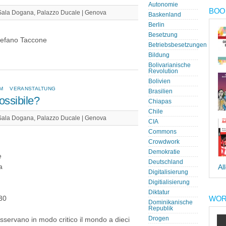
Autonomie
BOOK
ala Dogana, Palazzo Ducale | Genova
Baskenland
Berlin
Besetzung
tefano Taccone
Betriebsbesetzungen
Bildung
Bolivarianische
Revolution
Bolivien
LM
VERANSTALTUNG
Brasilien
ossibile?
Chiapas
Chile
ala Dogana, Palazzo Ducale | Genova
CIA
Commons
Crowdwork
Demokratie
e
Deutschland
a
Al
Digitalisierung
Digitialisierung
Diktatur
WOR
.30
Dominikanische
Republik
Drogen
i osservano in modo critico il mondo a dieci