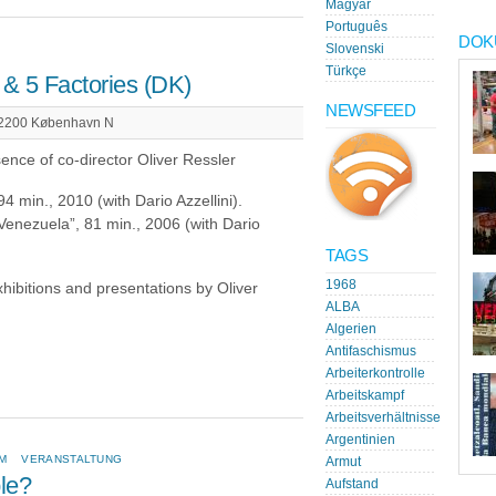
Magyar
Português
DOK
Slovenski
Türkçe
& 5 Factories (DK)
NEWSFEED
 | 2200 København N
ence of co-director Oliver Ressler
 min., 2010 (with Dario Azzellini).
Venezuela”, 81 min., 2006 (with Dario
TAGS
1968
exhibitions and presentations by Oliver
ALBA
Algerien
Antifaschismus
Arbeiterkontrolle
Arbeitskampf
Arbeitsverhältnisse
Argentinien
LM
VERANSTALTUNG
Armut
ble?
Aufstand