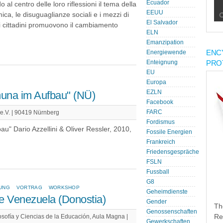
Ecuador
al centro delle loro riflessioni il tema della
EEUU
mica, le disuguaglianze sociali e i mezzi di
El Salvador
i i cittadini promuovono il cambiamento
ELN
Emanzipation
ENC
Energiewende
PRO
Enteignung
EU
Europa
omuna im Aufbau" (NÜ)
EZLN
Facebook
FARC
e.V. | 90419 Nürnberg
Fordismus
au" Dario Azzellini & Oliver Ressler, 2010,
Fossile Energien
Frankreich
Friedensgespräche
FSLN
Fussball
G8
UNG
VORTRAG
WORKSHOP
Geheimdienste
de Venezuela (Donostia)
Gender
Th
Genossenschaften
Re
osofía y Ciencias de la Educación, Aula Magna |
Gewerkschaften