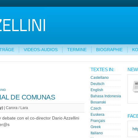
ITRÄGE
VIDEOS-AUDIOS
TERMINE
BIOGRAPHIE
KO
TEXTES IN:
NEW
Castellano
Deutsch
UNG
English
NAL DE COMUNAS
Bahasa Indonesia
Bosanski
y)
| Carora / Lara
Czech
Euskera
FAC
ebate con el co-director Dario Azzellini
Français
ner@s
Greek
ht
Italiano