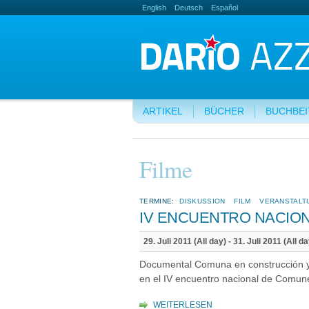
English
Deutsch
Español
ARTIKEL
BÜCHER
BUCHBE
Filme
TERMINE:
DISKUSSION
FILM
VERANSTALT
IV ENCUENTRO NACIO
29. Juli 2011 (All day)
-
31. Juli 2011 (All da
Documental Comuna en construcción y d
en el IV encuentro nacional de Comu
WEITERLESEN