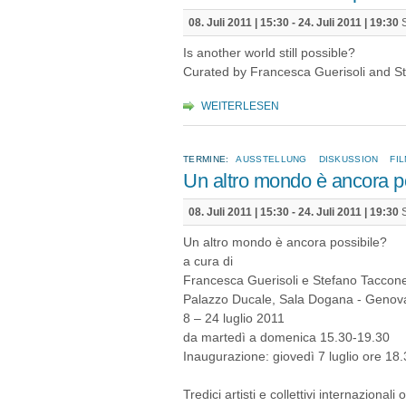
08. Juli 2011 | 15:30
-
24. Juli 2011 | 19:30
S
Is another world still possible?
Curated by Francesca Guerisoli and S
WEITERLESEN
TERMINE:
AUSSTELLUNG
DISKUSSION
FI
Un altro mondo è ancora p
08. Juli 2011 | 15:30
-
24. Juli 2011 | 19:30
S
Un altro mondo è ancora possibile?
a cura di
Francesca Guerisoli e Stefano Taccon
Palazzo Ducale, Sala Dogana - Genov
8 – 24 luglio 2011
da martedì a domenica 15.30-19.30
Inaugurazione: giovedì 7 luglio ore 18
Tredici artisti e collettivi internazional