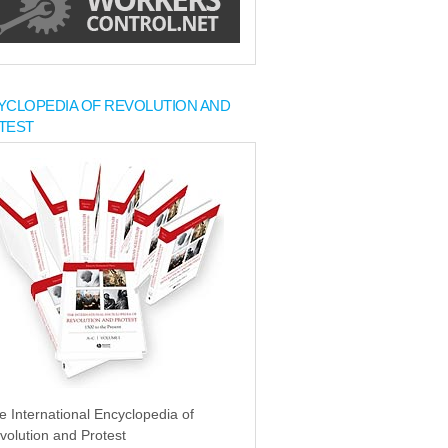
YCLOPEDIA OF REVOLUTION AND
TEST
e International Encyclopedia of
volution and Protest