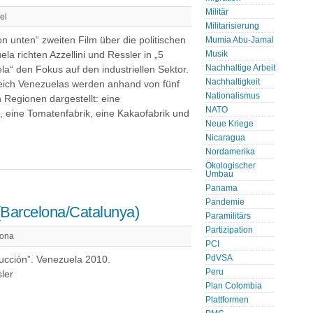
Militär
el
Militarisierung
n unten“ zweiten Film über die politischen
Mumia Abu-Jamal
a richten Azzellini und Ressler in „5
Musik
Nachhaltige Arbeit
la“ den Fokus auf den industriellen Sektor.
Nachhaltigkeit
eich Venezuelas werden anhand von fünf
Nationalismus
Regionen dargestellt: eine
NATO
, eine Tomatenfabrik, eine Kakaofabrik und
Neue Kriege
Nicaragua
Nordamerika
Ökologischer
Umbau
Panama
Pandemie
Barcelona/Catalunya)
Paramilitärs
Partizipation
lona
PCI
PdVSA
ucción”. Venezuela 2010.
Peru
sler
Plan Colombia
Plattformen