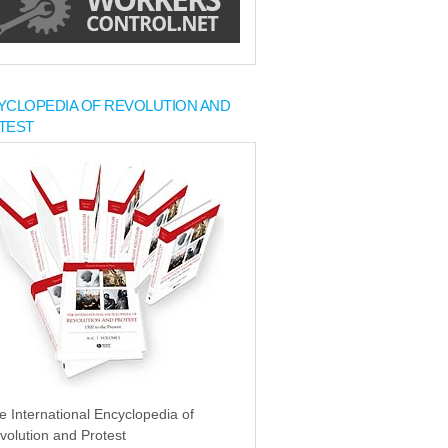
YCLOPEDIA OF REVOLUTION AND
TEST
e International Encyclopedia of
volution and Protest