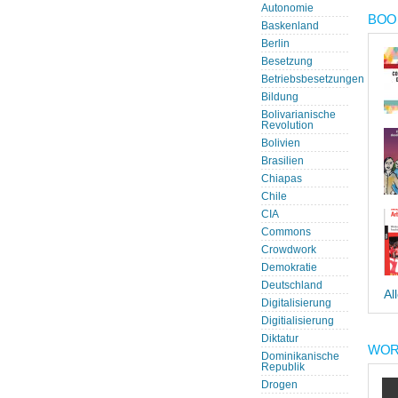
Autonomie
BOOK
Baskenland
Berlin
Besetzung
Betriebsbesetzungen
Bildung
Bolivarianische
Revolution
Bolivien
Brasilien
Chiapas
Chile
CIA
Commons
Crowdwork
Demokratie
Deutschland
Al
Digitalisierung
Digitialisierung
Diktatur
WOR
Dominikanische
Republik
Drogen