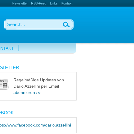
Newsletter
RSS-Feed
Links
Kontakt
NTAKT
SLETTER
Regelmäßige Updates von
Dario Azzellini per Email
abonnieren ›››
EBOOK
tps://www.facebook.com/dario.azzellini