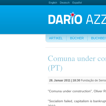
English
Deutsch
Español
ARTIKEL
BÜCHER
BUCHBE
Comuna under con
(PT)
28. Januar 2011 | 18:30
Fundação de Serralv
"Comuna under construction", Oliver Re
"Socialism failed, capitalism is bankru