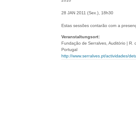
2010
28 JAN 2011 (Sex.), 18h30
Estas sessões contarão com a presença
Veranstaltungsort:
Fundação de Serralves, Auditório | R.
Portugal
http://www.serralves.pt/actividades/d