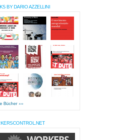
S BY DARIO AZZELLINI
le Bücher ›››
KERSCONTROL.NET