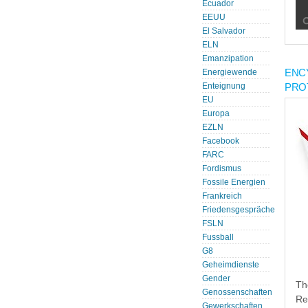
Ecuador
EEUU
El Salvador
ELN
Emanzipation
ENC
Energiewende
PRO
Enteignung
EU
Europa
EZLN
Facebook
FARC
Fordismus
Fossile Energien
Frankreich
Friedensgespräche
FSLN
Fussball
G8
Geheimdienste
Gender
Th
Genossenschaften
Re
Gewerkschaften