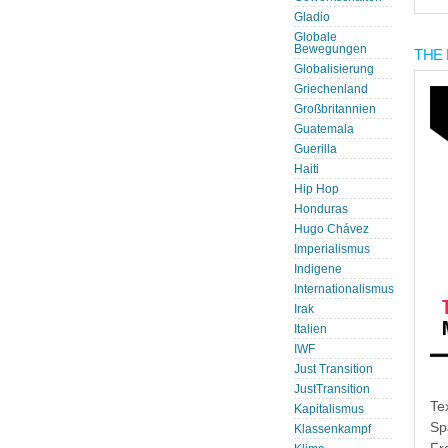
Gladio
Globale
Bewegungen
THE 
Globalisierung
Griechenland
Großbritannien
Guatemala
Guerilla
Haiti
Hip Hop
Honduras
Hugo Chávez
Imperialismus
Indigene
Internationalismus
Irak
Italien
IWF
Just Transition
JustTransition
Te
Kapitalismus
Sp
Klassenkampf