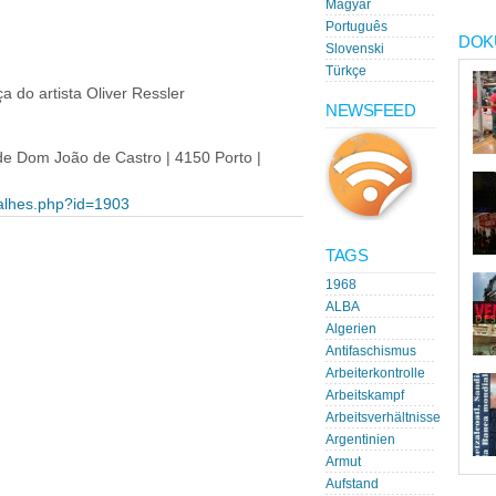
Magyar
Português
DOK
Slovenski
Türkçe
 do artista Oliver Ressler
NEWSFEED
 de Dom João de Castro | 4150 Porto |
etalhes.php?id=1903
TAGS
1968
ALBA
Algerien
Antifaschismus
Arbeiterkontrolle
Arbeitskampf
Arbeitsverhältnisse
Argentinien
Armut
Aufstand