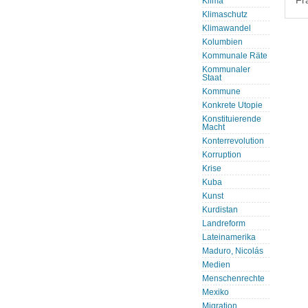
Fr
Klima
Klimaschutz
Klimawandel
Kolumbien
Kommunale Räte
Kommunaler
Staat
Kommune
Konkrete Utopie
Konstituierende
Macht
Konterrevolution
Korruption
Krise
Kuba
Kunst
Kurdistan
Landreform
Lateinamerika
Maduro, Nicolás
Medien
Menschenrechte
Mexiko
Migration