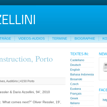
ITRÄGE
VIDEOS-AUDIOS
TERMINE
BIOGRAPHIE
KO
TEXTES IN:
NEW
struction, Porto
Castellano
Deutsch
English
Bahasa Indonesia
Bosanski
es, Auditório | 4150 Porto
Czech
Euskera
FAC
ssler & Dario Azzellini, 94’, 2010
Français
Greek
ht
pt. What comes next?" Oliver Ressler, 19’,
Italiano