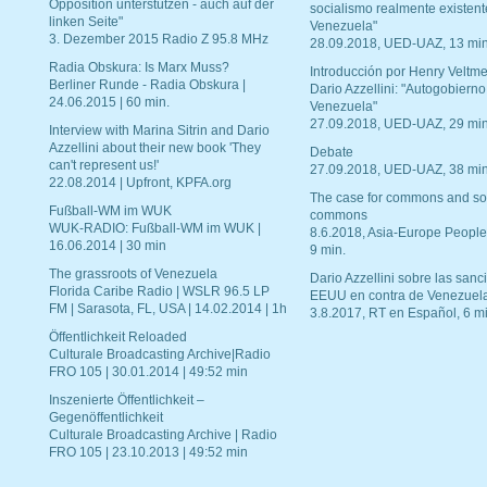
Opposition unterstützen - auch auf der
socialismo realmente existent
linken Seite"
Venezuela"
3. Dezember 2015 Radio Z 95.8 MHz
28.09.2018, UED-UAZ, 13 min
Radia Obskura: Is Marx Muss?
Introducción por Henry Veltme
Berliner Runde - Radia Obskura |
Dario Azzellini: "Autogobierno
24.06.2015 | 60 min.
Venezuela"
27.09.2018, UED-UAZ, 29 min
Interview with Marina Sitrin and Dario
Azzellini about their new book 'They
Debate
can't represent us!'
27.09.2018, UED-UAZ, 38 min
22.08.2014 | Upfront, KPFA.org
The case for commons and so
Fußball-WM im WUK
commons
WUK-RADIO: Fußball-WM im WUK |
8.6.2018, Asia-Europe People
16.06.2014 | 30 min
9 min.
The grassroots of Venezuela
Dario Azzellini sobre las san
Florida Caribe Radio | WSLR 96.5 LP
EEUU en contra de Venezuel
FM | Sarasota, FL, USA | 14.02.2014 | 1h
3.8.2017, RT en Español, 6 mi
Öffentlichkeit Reloaded
Culturale Broadcasting Archive|Radio
FRO 105 | 30.01.2014 | 49:52 min
Inszenierte Öffentlichkeit –
Gegenöffentlichkeit
Culturale Broadcasting Archive | Radio
FRO 105 | 23.10.2013 | 49:52 min