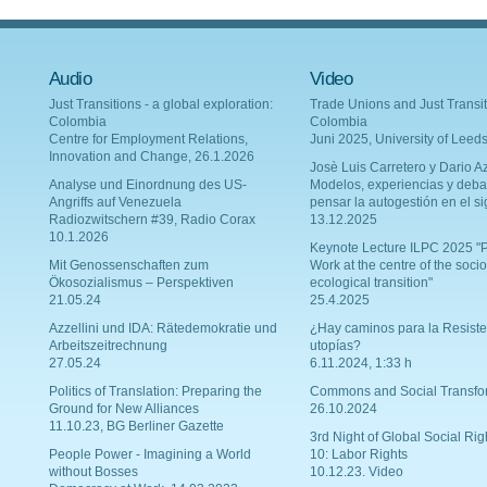
Audio
Video
Just Transitions - a global exploration:
Trade Unions and Just Transit
Colombia
Colombia
Centre for Employment Relations,
Juni 2025, University of Leed
Innovation and Change, 26.1.2026
Josè Luis Carretero y Dario Az
Analyse und Einordnung des US-
Modelos, experiencias y deba
Angriffs auf Venezuela
pensar la autogestión en el si
Radiozwitschern #39, Radio Corax
13.12.2025
10.1.2026
Keynote Lecture ILPC 2025 "P
Mit Genossenschaften zum
Work at the centre of the socio
Ökosozialismus – Perspektiven
ecological transition"
21.05.24
25.4.2025
Azzellini und IDA: Rätedemokratie und
¿Hay caminos para la Resiste
Arbeitszeitrechnung
utopías?
27.05.24
6.11.2024, 1:33 h
Politics of Translation: Preparing the
Commons and Social Transfo
Ground for New Alliances
26.10.2024
11.10.23, BG Berliner Gazette
3rd Night of Global Social Rig
People Power - Imagining a World
10: Labor Rights
without Bosses
10.12.23. Video