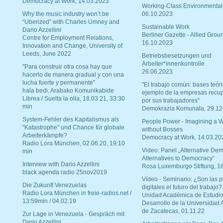
Democracy at Work, 14.03.2023
Working-Class Environmental
Why the music industry won’t be
06.10.2023
“Uberized” with Charles Umney and
Sustainable Work
Dario Azzellini
Berliner Gazette - Allied Grou
Centre for Employment Relations,
16.10.2023
Innovation and Change, University of
Leeds, June 2022
Betriebsbesetzungen und
Arbeiter*innenkontrolle
"Para construir otra cosa hay que
26.06.2023
hacerlo de manera gradual y con una
lucha fuerte y permanente"
"El trabajo común: bases teóri
hala bedi. Arabako Komunikabide
ejemplo de la empresas recu
Librea / Suelta la olla, 18.03.21, 33:30
por sus trabajadores"
min
Demokrazia Komunala, 29.12
System-Fehler des Kapitalismus als
People Power - Imagining a W
"Katastrophe" und Chance für globale
without Bosses
Arbeiterkämpfe?
Democracy at Work, 14.03.20
Radio Lora München, 02.06.20, 19:10
Video: Panel „Alternative Dem
min
Alternatives to Democracy“
Interview with Dario Azzellini
Rosa Luxemburgo Stiftung, 1
black agenda radio 25nov2019
Vídeo - Seminario: ¿Son las p
Die Zukunft Venezuelas
digitales el futuro del trabajo?
Radio Lora München in freie-radios.net /
Unidad Académica de Estudio
13:59min / 04.02.19
Desarrollo de la Universidad
de Zacatecas, 01.11.22
Zur Lage in Venezuela - Gespräch mit
Dario Azzellini