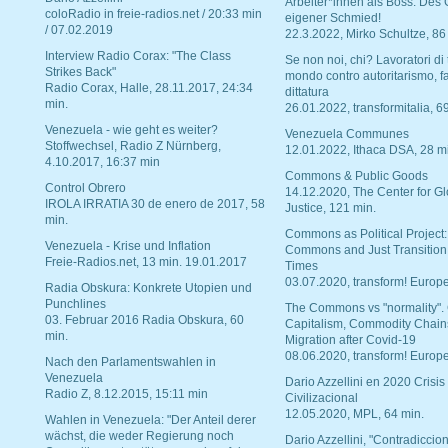
Arbeiter*innen als Boss. Des
coloRadio in freie-radios.net / 20:33 min
eigener Schmied!
/ 07.02.2019
22.3.2022, Mirko Schultze, 86
Interview Radio Corax: "The Class
Se non noi, chi? Lavoratori di t
Strikes Back"
mondo contro autoritarismo, f
Radio Corax, Halle, 28.11.2017, 24:34
dittatura
min.
26.01.2022, transformitalia, 6
Venezuela - wie geht es weiter?
Venezuela Communes
Stoffwechsel, Radio Z Nürnberg,
12.01.2022, Ithaca DSA, 28 m
4.10.2017, 16:37 min
Commons & Public Goods
Control Obrero
14.12.2020, The Center for Gl
IROLA IRRATIA 30 de enero de 2017, 58
Justice, 121 min.
min.
Commons as Political Project:
Venezuela - Krise und Inflation
Commons and Just Transition
Freie-Radios.net, 13 min. 19.01.2017
Times
03.07.2020, transform! Europe
Radia Obskura: Konkrete Utopien und
Punchlines
The Commons vs "normality".
03. Februar 2016 Radia Obskura, 60
Capitalism, Commodity Chain
min.
Migration after Covid-19
08.06.2020, transform! Europe
Nach den Parlamentswahlen in
Venezuela
Dario Azzellini en 2020 Crisis
Radio Z, 8.12.2015, 15:11 min
Civilizacional
12.05.2020, MPL, 64 min.
Wahlen in Venezuela: "Der Anteil derer
wächst, die weder Regierung noch
Dario Azzellini, "Contradiccio