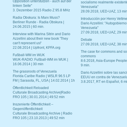
Opposition unterstützen - auch auf der
socialismo realmente existent
linken Seite"
Venezuela"
3. Dezember 2015 Radio Z 95.8 MHz
28.09.2018, UED-UAZ, 13 min
Radia Obskura: Is Marx Muss?
Introducción por Henry Veltme
Berliner Runde - Radia Obskura |
Dario Azzellini: "Autogobierno
24.06.2015 | 60 min.
Venezuela"
27.09.2018, UED-UAZ, 29 min
Interview with Marina Sitrin and Dario
Azzellini about their new book 'They
Debate
can't represent us!'
27.09.2018, UED-UAZ, 38 min
22.08.2014 | Upfront, KPFA.org
The case for commons and so
Fußball-WM im WUK
commons
WUK-RADIO: Fußball-WM im WUK |
8.6.2018, Asia-Europe People
16.06.2014 | 30 min
9 min.
The grassroots of Venezuela
Dario Azzellini sobre las san
Florida Caribe Radio | WSLR 96.5 LP
EEUU en contra de Venezuel
FM | Sarasota, FL, USA | 14.02.2014 | 1h
3.8.2017, RT en Español, 6 mi
Öffentlichkeit Reloaded
Culturale Broadcasting Archive|Radio
FRO 105 | 30.01.2014 | 49:52 min
Inszenierte Öffentlichkeit –
Gegenöffentlichkeit
Culturale Broadcasting Archive | Radio
FRO 105 | 23.10.2013 | 49:52 min