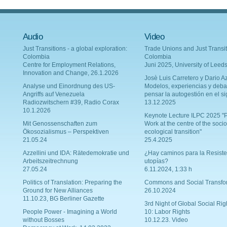
Audio
Video
Just Transitions - a global exploration:
Trade Unions and Just Transit
Colombia
Colombia
Centre for Employment Relations,
Juni 2025, University of Leed
Innovation and Change, 26.1.2026
Josè Luis Carretero y Dario Az
Analyse und Einordnung des US-
Modelos, experiencias y deba
Angriffs auf Venezuela
pensar la autogestión en el si
Radiozwitschern #39, Radio Corax
13.12.2025
10.1.2026
Keynote Lecture ILPC 2025 "P
Mit Genossenschaften zum
Work at the centre of the socio
Ökosozialismus – Perspektiven
ecological transition"
21.05.24
25.4.2025
Azzellini und IDA: Rätedemokratie und
¿Hay caminos para la Resiste
Arbeitszeitrechnung
utopías?
27.05.24
6.11.2024, 1:33 h
Politics of Translation: Preparing the
Commons and Social Transfo
Ground for New Alliances
26.10.2024
11.10.23, BG Berliner Gazette
3rd Night of Global Social Rig
People Power - Imagining a World
10: Labor Rights
without Bosses
10.12.23. Video