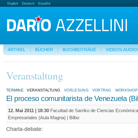
English
Deutsch
Español
ARTIKEL
BÜCHER
BUCHBEITRÄGE
VIDEOS-AUDIO
Veranstaltung
TERMINE:
VERANSTALTUNG
VORLESUNG
VORTRAG
WORKSHOP
El proceso comunitarista de Venezuela (Bi
12. Mai 2011 | 18:30
Facultad de Sarriko de Ciencias Económica
Empresariales (Aula Magna) | Bilbo
Charla-debate: