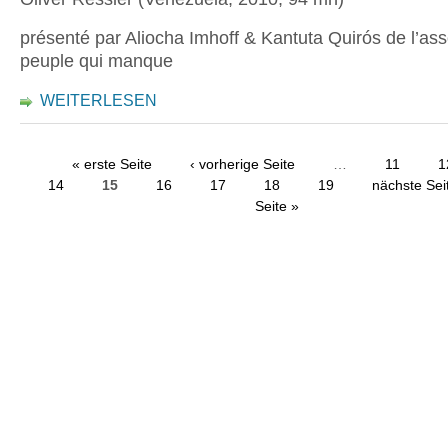
présenté par Aliocha Imhoff & Kantuta Quirós de l’ass
peuple qui manque
WEITERLESEN
« erste Seite
‹ vorherige Seite
…
11
1
14
15
16
17
18
19
nächste Sei
Seite »