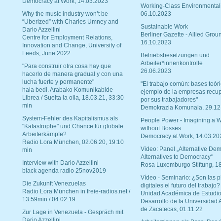
Democracy at Work, 14.03.2023
Working-Class Environmental
Why the music industry won’t be
06.10.2023
“Uberized” with Charles Umney and
Sustainable Work
Dario Azzellini
Berliner Gazette - Allied Grou
Centre for Employment Relations,
16.10.2023
Innovation and Change, University of
Leeds, June 2022
Betriebsbesetzungen und
Arbeiter*innenkontrolle
"Para construir otra cosa hay que
26.06.2023
hacerlo de manera gradual y con una
lucha fuerte y permanente"
"El trabajo común: bases teóri
hala bedi. Arabako Komunikabide
ejemplo de la empresas recu
Librea / Suelta la olla, 18.03.21, 33:30
por sus trabajadores"
min
Demokrazia Komunala, 29.12
System-Fehler des Kapitalismus als
People Power - Imagining a W
"Katastrophe" und Chance für globale
without Bosses
Arbeiterkämpfe?
Democracy at Work, 14.03.20
Radio Lora München, 02.06.20, 19:10
Video: Panel „Alternative Dem
min
Alternatives to Democracy“
Interview with Dario Azzellini
Rosa Luxemburgo Stiftung, 1
black agenda radio 25nov2019
Vídeo - Seminario: ¿Son las p
Die Zukunft Venezuelas
digitales el futuro del trabajo?
Radio Lora München in freie-radios.net /
Unidad Académica de Estudio
13:59min / 04.02.19
Desarrollo de la Universidad
de Zacatecas, 01.11.22
Zur Lage in Venezuela - Gespräch mit
Dario Azzellini