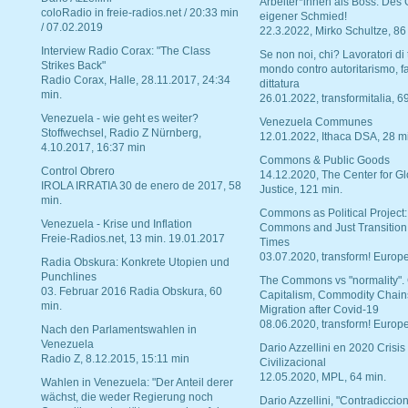
Arbeiter*innen als Boss. Des
coloRadio in freie-radios.net / 20:33 min
eigener Schmied!
/ 07.02.2019
22.3.2022, Mirko Schultze, 86
Interview Radio Corax: "The Class
Se non noi, chi? Lavoratori di t
Strikes Back"
mondo contro autoritarismo, f
Radio Corax, Halle, 28.11.2017, 24:34
dittatura
min.
26.01.2022, transformitalia, 6
Venezuela - wie geht es weiter?
Venezuela Communes
Stoffwechsel, Radio Z Nürnberg,
12.01.2022, Ithaca DSA, 28 m
4.10.2017, 16:37 min
Commons & Public Goods
Control Obrero
14.12.2020, The Center for Gl
IROLA IRRATIA 30 de enero de 2017, 58
Justice, 121 min.
min.
Commons as Political Project:
Venezuela - Krise und Inflation
Commons and Just Transition
Freie-Radios.net, 13 min. 19.01.2017
Times
03.07.2020, transform! Europe
Radia Obskura: Konkrete Utopien und
Punchlines
The Commons vs "normality".
03. Februar 2016 Radia Obskura, 60
Capitalism, Commodity Chain
min.
Migration after Covid-19
08.06.2020, transform! Europe
Nach den Parlamentswahlen in
Venezuela
Dario Azzellini en 2020 Crisis
Radio Z, 8.12.2015, 15:11 min
Civilizacional
12.05.2020, MPL, 64 min.
Wahlen in Venezuela: "Der Anteil derer
wächst, die weder Regierung noch
Dario Azzellini, "Contradiccio