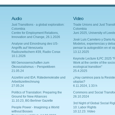
Audio
Video
Just Transitions - a global exploration:
Trade Unions and Just Transit
Colombia
Colombia
Centre for Employment Relations,
Juni 2025, University of Leed
Innovation and Change, 26.1.2026
Josè Luis Carretero y Dario Az
Analyse und Einordnung des US-
Modelos, experiencias y deba
Angriffs auf Venezuela
pensar la autogestión en el si
Radiozwitschern #39, Radio Corax
13.12.2025
10.1.2026
Keynote Lecture ILPC 2025 "P
Mit Genossenschaften zum
Work at the centre of the socio
Ökosozialismus – Perspektiven
ecological transition"
21.05.24
25.4.2025
Azzellini und IDA: Rätedemokratie und
¿Hay caminos para la Resiste
Arbeitszeitrechnung
utopías?
27.05.24
6.11.2024, 1:33 h
Politics of Translation: Preparing the
Commons and Social Transfo
Ground for New Alliances
26.10.2024
11.10.23, BG Berliner Gazette
3rd Night of Global Social Rig
People Power - Imagining a World
10: Labor Rights
without Bosses
10.12.23. Video