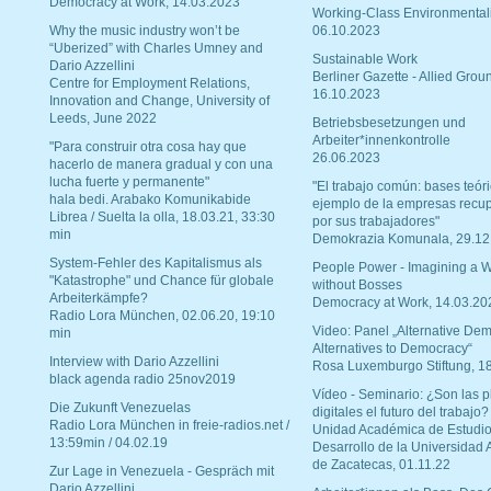
Democracy at Work, 14.03.2023
Working-Class Environmental
Why the music industry won’t be
06.10.2023
“Uberized” with Charles Umney and
Sustainable Work
Dario Azzellini
Berliner Gazette - Allied Grou
Centre for Employment Relations,
16.10.2023
Innovation and Change, University of
Leeds, June 2022
Betriebsbesetzungen und
Arbeiter*innenkontrolle
"Para construir otra cosa hay que
26.06.2023
hacerlo de manera gradual y con una
lucha fuerte y permanente"
"El trabajo común: bases teóri
hala bedi. Arabako Komunikabide
ejemplo de la empresas recu
Librea / Suelta la olla, 18.03.21, 33:30
por sus trabajadores"
min
Demokrazia Komunala, 29.12
System-Fehler des Kapitalismus als
People Power - Imagining a W
"Katastrophe" und Chance für globale
without Bosses
Arbeiterkämpfe?
Democracy at Work, 14.03.20
Radio Lora München, 02.06.20, 19:10
Video: Panel „Alternative Dem
min
Alternatives to Democracy“
Interview with Dario Azzellini
Rosa Luxemburgo Stiftung, 1
black agenda radio 25nov2019
Vídeo - Seminario: ¿Son las p
Die Zukunft Venezuelas
digitales el futuro del trabajo?
Radio Lora München in freie-radios.net /
Unidad Académica de Estudio
13:59min / 04.02.19
Desarrollo de la Universidad
de Zacatecas, 01.11.22
Zur Lage in Venezuela - Gespräch mit
Dario Azzellini