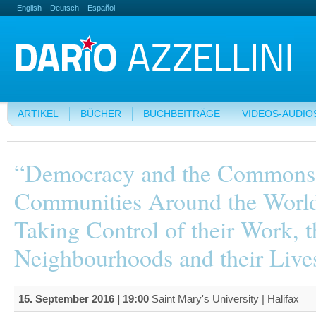
English
Deutsch
Español
ARTIKEL
BÜCHER
BUCHBEITRÄGE
VIDEOS-AUDIO
“Democracy and the Common
Communities Around the Worl
Taking Control of their Work, t
Neighbourhoods and their Live
15. September 2016 | 19:00
Saint Mary's University | Halifax