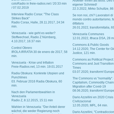
Arbeiter*innen als Boss. Des
coloRadio in freie-radios.net / 20:33 min
eigener Schmied!
/ 07.02.2019
22.3.2022, Mirko Schultze, 86
Interview Radio Corax: "The Class
Se non noi, chi? Lavoratori di t
Strikes Back"
mondo contro autoritarismo, f
Radio Corax, Halle, 28.11.2017, 24:34
dittatura
min.
26.01.2022, transformitalia, 6
Venezuela - wie geht es weiter?
Venezuela Communes
Stoffwechsel, Radio Z Nürnberg,
12.01.2022, Ithaca DSA, 28 m
4.10.2017, 16:37 min
Commons & Public Goods
Control Obrero
14.12.2020, The Center for Gl
IROLA IRRATIA 30 de enero de 2017, 58
Justice, 121 min.
min.
Commons as Political Project:
Venezuela - Krise und Inflation
Commons and Just Transition
Freie-Radios.net, 13 min. 19.01.2017
Times
03.07.2020, transform! Europe
Radia Obskura: Konkrete Utopien und
Punchlines
The Commons vs "normality".
03. Februar 2016 Radia Obskura, 60
Capitalism, Commodity Chain
min.
Migration after Covid-19
08.06.2020, transform! Europe
Nach den Parlamentswahlen in
Venezuela
Dario Azzellini en 2020 Crisis
Radio Z, 8.12.2015, 15:11 min
Civilizacional
12.05.2020, MPL, 64 min.
Wahlen in Venezuela: "Der Anteil derer
wächst, die weder Regierung noch
Dario Azzellini, "Contradiccio