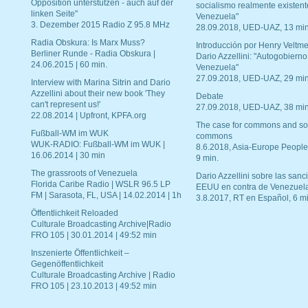
Opposition unterstützen - auch auf der
socialismo realmente existent
linken Seite"
Venezuela"
3. Dezember 2015 Radio Z 95.8 MHz
28.09.2018, UED-UAZ, 13 min
Radia Obskura: Is Marx Muss?
Introducción por Henry Veltme
Berliner Runde - Radia Obskura |
Dario Azzellini: "Autogobierno
24.06.2015 | 60 min.
Venezuela"
27.09.2018, UED-UAZ, 29 min
Interview with Marina Sitrin and Dario
Azzellini about their new book 'They
Debate
can't represent us!'
27.09.2018, UED-UAZ, 38 min
22.08.2014 | Upfront, KPFA.org
The case for commons and so
Fußball-WM im WUK
commons
WUK-RADIO: Fußball-WM im WUK |
8.6.2018, Asia-Europe People
16.06.2014 | 30 min
9 min.
The grassroots of Venezuela
Dario Azzellini sobre las san
Florida Caribe Radio | WSLR 96.5 LP
EEUU en contra de Venezuel
FM | Sarasota, FL, USA | 14.02.2014 | 1h
3.8.2017, RT en Español, 6 mi
Öffentlichkeit Reloaded
Culturale Broadcasting Archive|Radio
FRO 105 | 30.01.2014 | 49:52 min
Inszenierte Öffentlichkeit –
Gegenöffentlichkeit
Culturale Broadcasting Archive | Radio
FRO 105 | 23.10.2013 | 49:52 min