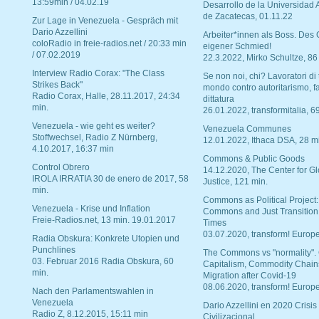
13:59min / 04.02.19
Desarrollo de la Universidad
de Zacatecas, 01.11.22
Zur Lage in Venezuela - Gespräch mit
Dario Azzellini
Arbeiter*innen als Boss. Des
coloRadio in freie-radios.net / 20:33 min
eigener Schmied!
/ 07.02.2019
22.3.2022, Mirko Schultze, 86
Interview Radio Corax: "The Class
Se non noi, chi? Lavoratori di t
Strikes Back"
mondo contro autoritarismo, f
Radio Corax, Halle, 28.11.2017, 24:34
dittatura
min.
26.01.2022, transformitalia, 6
Venezuela - wie geht es weiter?
Venezuela Communes
Stoffwechsel, Radio Z Nürnberg,
12.01.2022, Ithaca DSA, 28 m
4.10.2017, 16:37 min
Commons & Public Goods
Control Obrero
14.12.2020, The Center for Gl
IROLA IRRATIA 30 de enero de 2017, 58
Justice, 121 min.
min.
Commons as Political Project:
Venezuela - Krise und Inflation
Commons and Just Transition
Freie-Radios.net, 13 min. 19.01.2017
Times
03.07.2020, transform! Europe
Radia Obskura: Konkrete Utopien und
Punchlines
The Commons vs "normality".
03. Februar 2016 Radia Obskura, 60
Capitalism, Commodity Chain
min.
Migration after Covid-19
08.06.2020, transform! Europe
Nach den Parlamentswahlen in
Venezuela
Dario Azzellini en 2020 Crisis
Radio Z, 8.12.2015, 15:11 min
Civilizacional