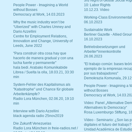
3rd Night of Global Social Rig
People Power - Imagining a World
10: Labor Rights
without Bosses
10.12.23. Video
Democracy at Work, 14.03.2023
Working-Class Environmental
Why the music industry won’t be
06.10.2023
“Uberized” with Charles Umney and
Sustainable Work
Dario Azzellini
Berliner Gazette - Allied Grou
Centre for Employment Relations,
16.10.2023
Innovation and Change, University of
Leeds, June 2022
Betriebsbesetzungen und
Arbeiter*innenkontrolle
"Para construir otra cosa hay que
26.06.2023
hacerlo de manera gradual y con una
lucha fuerte y permanente"
"El trabajo común: bases teóri
hala bedi. Arabako Komunikabide
ejemplo de la empresas recu
Librea / Suelta la olla, 18.03.21, 33:30
por sus trabajadores"
min
Demokrazia Komunala, 29.12
System-Fehler des Kapitalismus als
People Power - Imagining a W
"Katastrophe" und Chance für globale
without Bosses
Arbeiterkämpfe?
Democracy at Work, 14.03.20
Radio Lora München, 02.06.20, 19:10
Video: Panel „Alternative Dem
min
Alternatives to Democracy“
Interview with Dario Azzellini
Rosa Luxemburgo Stiftung, 1
black agenda radio 25nov2019
Vídeo - Seminario: ¿Son las p
Die Zukunft Venezuelas
digitales el futuro del trabajo?
Radio Lora München in freie-radios.net /
Unidad Académica de Estudio