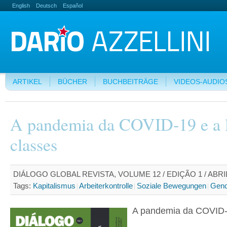
English
Deutsch
Español
ARTIKEL
BÜCHER
BUCHBEITRÄGE
VIDEOS-AUDIO
A pandemia da COVID-19 e a l
classes
DIÁLOGO GLOBAL REVISTA, VOLUME 12 / EDIÇÃO 1 / ABRIL
Tags:
Kapitalismus
Arbeiterkontrolle
Soziale Bewegungen
Gend
A pandemia da COVID