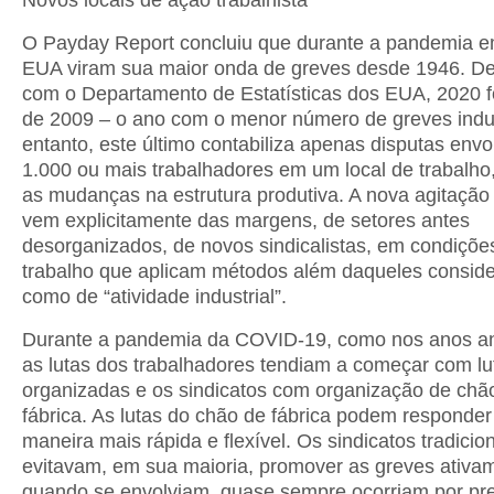
Novos locais de ação trabalhista
O Payday Report concluiu que durante a pandemia 
EUA viram sua maior onda de greves desde 1946. D
com o Departamento de Estatísticas dos EUA, 2020 f
de 2009 – o ano com o menor número de greves indus
entanto, este último contabiliza apenas disputas env
1.000 ou mais trabalhadores em um local de trabalho
as mudanças na estrutura produtiva. A nova agitação 
vem explicitamente das margens, de setores antes
desorganizados, de novos sindicalistas, em condiçõe
trabalho que aplicam métodos além daqueles consid
como de “atividade industrial”.
Durante a pandemia da COVID-19, como nos anos an
as lutas dos trabalhadores tendiam a começar com lu
organizadas e os sindicatos com organização de chã
fábrica. As lutas do chão de fábrica podem responder
maneira mais rápida e flexível. Os sindicatos tradicio
evitavam, em sua maioria, promover as greves ativa
quando se envolviam, quase sempre ocorriam por pr