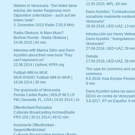
12.05.2020, MPL, 64 min.
Wahlen in Venezuela: "Der Anteil derer
wächst, die weder Regierung noch
Dario Azzellini, "Contradiccio
Opposition unterstützen - auch auf der
socialismo realmente existent
linken Seite"
Venezuela"
3. Dezember 2015 Radio Z 95.8 MHz
28.09.2018, UED-UAZ, 13 min
Radia Obskura: Is Marx Muss?
Introducción por Henry Veltme
Berliner Runde - Radia Obskura |
Dario Azzellini: "Autogobierno
24.06.2015 | 60 min.
Venezuela"
27.09.2018, UED-UAZ, 29 min
Interview with Marina Sitrin and Dario
Azzellini about their new book 'They
Debate
can't represent us!'
27.09.2018, UED-UAZ, 38 min
22.08.2014 | Upfront, KPFA.org
The case for commons and so
Fußball-WM im WUK
commons
WUK-RADIO: Fußball-WM im WUK |
8.6.2018, Asia-Europe People
16.06.2014 | 30 min
9 min.
The grassroots of Venezuela
Dario Azzellini sobre las san
Florida Caribe Radio | WSLR 96.5 LP
EEUU en contra de Venezuel
FM | Sarasota, FL, USA | 14.02.2014 | 1h
3.8.2017, RT en Español, 6 mi
Öffentlichkeit Reloaded
Culturale Broadcasting Archive|Radio
FRO 105 | 30.01.2014 | 49:52 min
Inszenierte Öffentlichkeit –
Gegenöffentlichkeit
Culturale Broadcasting Archive | Radio