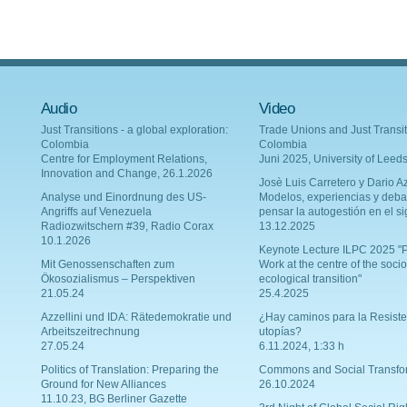
Audio
Video
Just Transitions - a global exploration:
Trade Unions and Just Transit
Colombia
Colombia
Centre for Employment Relations,
Juni 2025, University of Leed
Innovation and Change, 26.1.2026
Josè Luis Carretero y Dario Az
Analyse und Einordnung des US-
Modelos, experiencias y deba
Angriffs auf Venezuela
pensar la autogestión en el si
Radiozwitschern #39, Radio Corax
13.12.2025
10.1.2026
Keynote Lecture ILPC 2025 "P
Mit Genossenschaften zum
Work at the centre of the socio
Ökosozialismus – Perspektiven
ecological transition"
21.05.24
25.4.2025
Azzellini und IDA: Rätedemokratie und
¿Hay caminos para la Resiste
Arbeitszeitrechnung
utopías?
27.05.24
6.11.2024, 1:33 h
Politics of Translation: Preparing the
Commons and Social Transfo
Ground for New Alliances
26.10.2024
11.10.23, BG Berliner Gazette