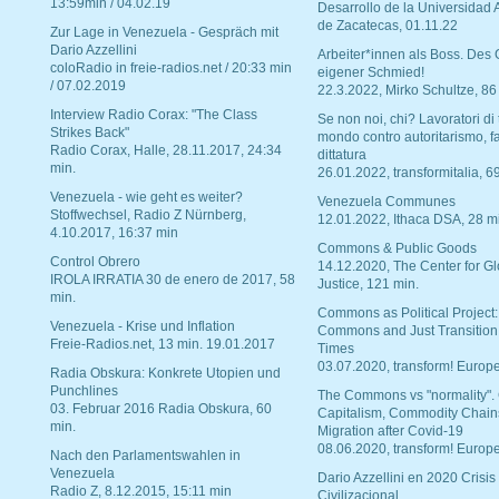
13:59min / 04.02.19
Desarrollo de la Universidad
de Zacatecas, 01.11.22
Zur Lage in Venezuela - Gespräch mit
Dario Azzellini
Arbeiter*innen als Boss. Des
coloRadio in freie-radios.net / 20:33 min
eigener Schmied!
/ 07.02.2019
22.3.2022, Mirko Schultze, 86
Interview Radio Corax: "The Class
Se non noi, chi? Lavoratori di t
Strikes Back"
mondo contro autoritarismo, f
Radio Corax, Halle, 28.11.2017, 24:34
dittatura
min.
26.01.2022, transformitalia, 6
Venezuela - wie geht es weiter?
Venezuela Communes
Stoffwechsel, Radio Z Nürnberg,
12.01.2022, Ithaca DSA, 28 m
4.10.2017, 16:37 min
Commons & Public Goods
Control Obrero
14.12.2020, The Center for Gl
IROLA IRRATIA 30 de enero de 2017, 58
Justice, 121 min.
min.
Commons as Political Project:
Venezuela - Krise und Inflation
Commons and Just Transition
Freie-Radios.net, 13 min. 19.01.2017
Times
03.07.2020, transform! Europe
Radia Obskura: Konkrete Utopien und
Punchlines
The Commons vs "normality".
03. Februar 2016 Radia Obskura, 60
Capitalism, Commodity Chain
min.
Migration after Covid-19
08.06.2020, transform! Europe
Nach den Parlamentswahlen in
Venezuela
Dario Azzellini en 2020 Crisis
Radio Z, 8.12.2015, 15:11 min
Civilizacional