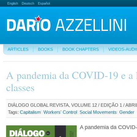
English
Deutsch
Español
ARTICLES
BOOKS
BOOK CHAPTERS
VIDEOS-AUDI
A pandemia da COVID-19 e a l
classes
DIÁLOGO GLOBAL REVISTA, VOLUME 12 / EDIÇÃO 1 / ABRIL
Tags:
Capitalism
Workers' Control
Social Movements
Gender
A pandemia da COVID