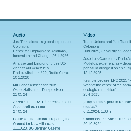
Audio
Video
Just Transitions - a global exploration:
Trade Unions and Just Transit
Colombia
Colombia
Centre for Employment Relations,
Juni 2025, University of Leed
Innovation and Change, 26.1.2026
Josè Luis Carretero y Dario Az
Analyse und Einordnung des US-
Modelos, experiencias y deba
Angriffs auf Venezuela
pensar la autogestión en el si
Radiozwitschern #39, Radio Corax
13.12.2025
10.1.2026
Keynote Lecture ILPC 2025 "P
Mit Genossenschaften zum
Work at the centre of the socio
Ökosozialismus – Perspektiven
ecological transition"
21.05.24
25.4.2025
Azzellini und IDA: Rätedemokratie und
¿Hay caminos para la Resiste
Arbeitszeitrechnung
utopías?
27.05.24
6.11.2024, 1:33 h
Politics of Translation: Preparing the
Commons and Social Transfo
Ground for New Alliances
26.10.2024
11.10.23, BG Berliner Gazette