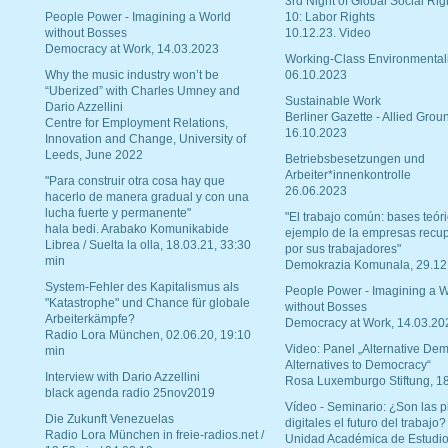
3rd Night of Global Social Rig
People Power - Imagining a World
10: Labor Rights
without Bosses
10.12.23. Video
Democracy at Work, 14.03.2023
Working-Class Environmental
Why the music industry won’t be
06.10.2023
“Uberized” with Charles Umney and
Sustainable Work
Dario Azzellini
Berliner Gazette - Allied Grou
Centre for Employment Relations,
16.10.2023
Innovation and Change, University of
Leeds, June 2022
Betriebsbesetzungen und
Arbeiter*innenkontrolle
"Para construir otra cosa hay que
26.06.2023
hacerlo de manera gradual y con una
lucha fuerte y permanente"
"El trabajo común: bases teóri
hala bedi. Arabako Komunikabide
ejemplo de la empresas recu
Librea / Suelta la olla, 18.03.21, 33:30
por sus trabajadores"
min
Demokrazia Komunala, 29.12
System-Fehler des Kapitalismus als
People Power - Imagining a W
"Katastrophe" und Chance für globale
without Bosses
Arbeiterkämpfe?
Democracy at Work, 14.03.20
Radio Lora München, 02.06.20, 19:10
Video: Panel „Alternative Dem
min
Alternatives to Democracy“
Interview with Dario Azzellini
Rosa Luxemburgo Stiftung, 1
black agenda radio 25nov2019
Vídeo - Seminario: ¿Son las p
Die Zukunft Venezuelas
digitales el futuro del trabajo?
Radio Lora München in freie-radios.net /
Unidad Académica de Estudio