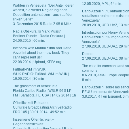
12.05.2020, MPL, 64 min.
Wahlen in Venezuela: "Der Anteil derer
wächst, die weder Regierung noch
Dario Azzellini, "Contradiccio
Opposition unterstützen - auch auf der
socialismo realmente existent
linken Seite"
Venezuela"
3. Dezember 2015 Radio Z 95.8 MHz
28.09.2018, UED-UAZ, 13 min
Radia Obskura: Is Marx Muss?
Introducción por Henry Veltme
Berliner Runde - Radia Obskura |
Dario Azzellini: "Autogobierno
24.06.2015 | 60 min.
Venezuela"
27.09.2018, UED-UAZ, 29 min
Interview with Marina Sitrin and Dario
Azzellini about their new book 'They
Debate
can't represent us!'
27.09.2018, UED-UAZ, 38 min
22.08.2014 | Upfront, KPFA.org
The case for commons and so
Fußball-WM im WUK
commons
WUK-RADIO: Fußball-WM im WUK |
8.6.2018, Asia-Europe People
16.06.2014 | 30 min
9 min.
The grassroots of Venezuela
Dario Azzellini sobre las san
Florida Caribe Radio | WSLR 96.5 LP
EEUU en contra de Venezuel
FM | Sarasota, FL, USA | 14.02.2014 | 1h
3.8.2017, RT en Español, 6 mi
Öffentlichkeit Reloaded
Culturale Broadcasting Archive|Radio
FRO 105 | 30.01.2014 | 49:52 min
Inszenierte Öffentlichkeit –
Gegenöffentlichkeit
Culturale Broadcasting Archive | Radio