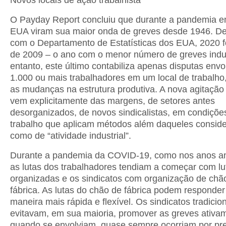
Novos locais de ação trabalhista
O Payday Report concluiu que durante a pandemia 
EUA viram sua maior onda de greves desde 1946. D
com o Departamento de Estatísticas dos EUA, 2020 f
de 2009 – o ano com o menor número de greves indus
entanto, este último contabiliza apenas disputas env
1.000 ou mais trabalhadores em um local de trabalho
as mudanças na estrutura produtiva. A nova agitação 
vem explicitamente das margens, de setores antes
desorganizados, de novos sindicalistas, em condiçõe
trabalho que aplicam métodos além daqueles consid
como de “atividade industrial”.
Durante a pandemia da COVID-19, como nos anos an
as lutas dos trabalhadores tendiam a começar com lu
organizadas e os sindicatos com organização de chã
fábrica. As lutas do chão de fábrica podem responder
maneira mais rápida e flexível. Os sindicatos tradicio
evitavam, em sua maioria, promover as greves ativa
quando se envolviam, quase sempre ocorriam por pr