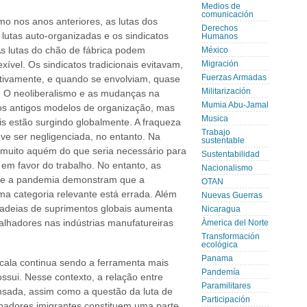
Medios de
comunicación
 nos anos anteriores, as lutas dos
Derechos
utas auto-organizadas e os sindicatos
Humanos
s lutas do chão de fábrica podem
México
xível. Os sindicatos tradicionais evitavam,
Migración
Fuerzas Armadas
tivamente, e quando se envolviam, quase
Militarización
. O neoliberalismo e as mudanças na
Mumia Abu-Jamal
os antigos modelos de organização, mas
Musica
is estão surgindo globalmente. A fraqueza
Trabajo
ve ser negligenciada, no entanto. Na
sustentable
 muito aquém do que seria necessário para
Sustentabilidad
 em favor do trabalho. No entanto, as
Nacionalismo
nte a pandemia demonstram que a
OTAN
a categoria relevante está errada. Além
Nuevas Guerras
 cadeias de suprimentos globais aumenta
Nicaragua
alhadores nas indústrias manufatureiras
Àmerica del Norte
Transformación
ecológica
Panama
cala continua sendo a ferramenta mais
Pandemía
ssui. Nesse contexto, a relação entre
Paramilitares
sada, assim como a questão da luta de
Participación
lhadores imigrantes constituem uma parte