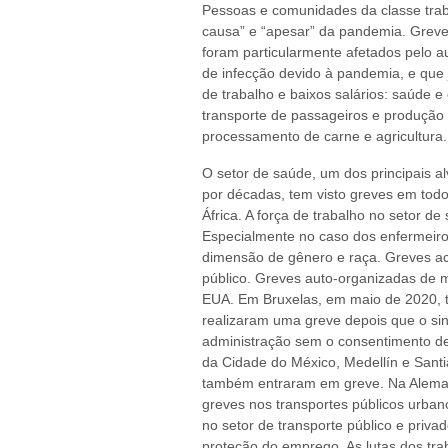
Pessoas e comunidades da classe trab
causa” e “apesar” da pandemia. Greve
foram particularmente afetados pelo a
de infecção devido à pandemia, e que
de trabalho e baixos salários: saúde e
transporte de passageiros e produção
processamento de carne e agricultura.
O setor de saúde, um dos principais al
por décadas, tem visto greves em tod
África. A força de trabalho no setor de
Especialmente no caso dos enfermeiros
dimensão de gênero e raça. Greves a
público. Greves auto-organizadas de 
EUA. Em Bruxelas, em maio de 2020, t
realizaram uma greve depois que o si
administração sem o consentimento de
da Cidade do México, Medellín e Santi
também entraram em greve. Na Alemanh
greves nos transportes públicos urbano
no setor de transporte público e priva
proteção do emprego. As lutas dos tra