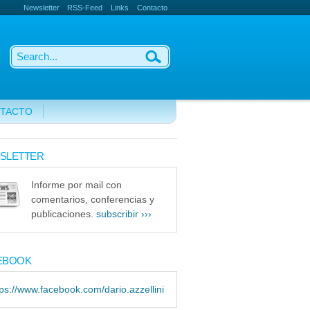
Newsletter
RSS-Feed
Links
Contacto
TACTO
SLETTER
Informe por mail con
comentarios, conferencias y
publicaciones.
subscribir ›››
EBOOK
tps://www.facebook.com/dario.azzellini