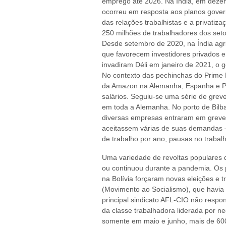
emprego até 2026. Na Índia, em dez
ocorreu em resposta aos planos gove
das relações trabalhistas e a privatiz
250 milhões de trabalhadores dos seto
Desde setembro de 2020, na Índia agri
que favorecem investidores privados e
invadiram Déli em janeiro de 2021, o 
No contexto das pechinchas do Prime 
da Amazon na Alemanha, Espanha e Po
salários. Seguiu-se uma série de gre
em toda a Alemanha. No porto de Bilba
diversas empresas entraram em greve
aceitassem várias de suas demandas –
de trabalho por ano, pausas no trabal
Uma variedade de revoltas populares
ou continuou durante a pandemia. Os pr
na Bolívia forçaram novas eleições e 
(Movimento ao Socialismo), que havia
principal sindicato AFL-CIO não respo
da classe trabalhadora liderada por ne
somente em maio e junho, mais de 60