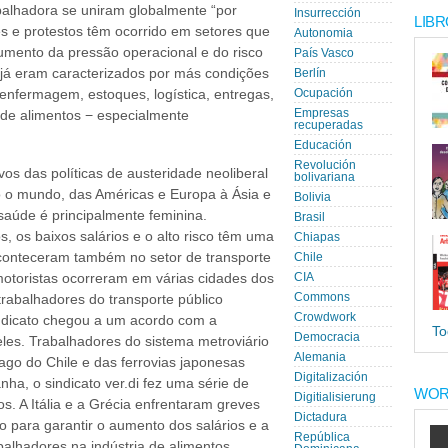
alhadora se uniram globalmente “por
Insurrección
LIBR
s e protestos têm ocorrido em setores que
Autonomia
umento da pressão operacional e do risco
País Vasco
 já eram caracterizados por más condições
Berlín
 enfermagem, estoques, logística, entregas,
Ocupación
Empresas
 de alimentos − especialmente
recuperadas
Educación
Revolución
vos das políticas de austeridade neoliberal
bolivariana
o o mundo, das Américas e Europa à Ásia e
Bolivia
 saúde é principalmente feminina.
Brasil
, os baixos salários e o alto risco têm uma
Chiapas
conteceram também no setor de transporte
Chile
motoristas ocorreram em várias cidades dos
CIA
Commons
rabalhadores do transporte público
Crowdwork
ndicato chegou a um acordo com a
To
Democracia
les. Trabalhadores do sistema metroviário
Alemania
ago do Chile e das ferrovias japonesas
Digitalización
a, o sindicato ver.di fez uma série de
WOR
Digitialisierung
s. A Itália e a Grécia enfrentaram greves
Dictadura
do para garantir o aumento dos salários e a
República
balhadores na indústria de alimentos