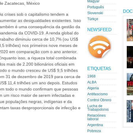
Magyar
de Zacatecas, México
Português
DOC
Slovenski
As crises sob o capitalismo tendem a
Türkçe
aumentar as desigualdades existentes. Isso
também é uma consequência da gestão da
NEWSFEED
pandemia da COVID-19. A renda global do
trabalho diminuiu cerca de 10,7% (ou US$
3,5 trilhões) nos primeiros nove meses de
2020 em comparação com o ano anterior.
Enquanto isso, a riqueza total combinada
dos mais de 2.200 bilionários oficiais em
ETIQUETAS
todo o mundo cresceu de US$ 9,5 trilhões
em 31 de dezembro de 2019 para cerca de
1968
ALBA
US$ 11,4 trilhões um ano depois. Estudos
Algeria
em todo o mundo confirmam que pessoas
Antifascismo
m um risco maior de serem infectadas e
Control Obrero
que populações negras, indígenas e da
Lucha de
entam taxas desproporcionais de infecção e
Trabajodorxs
Relaciónes
laboral
Argentina
Pobreza