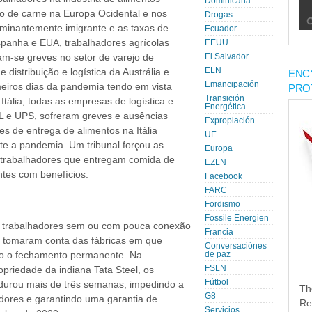
Dominicana
 de carne na Europa Ocidental e nos
Drogas
ominantemente imigrante e as taxas de
Ecuador
Espanha e EUA, trabalhadores agrícolas
EEUU
am-se greves no setor de varejo de
El Salvador
ELN
 distribuição e logística da Austrália e
ENC
Emancipación
meiros dias da pandemia tendo em vista
PRO
Transición
tália, todas as empresas de logística e
Energética
L e UPS, sofreram greves e ausências
Expropiación
s de entrega de alimentos na Itália
UE
te a pandemia. Um tribunal forçou as
Europa
 trabalhadores que entregam comida de
EZLN
ntes com benefícios.
Facebook
FARC
Fordismo
Fossile Energien
 trabalhadores sem ou com pouca conexão
Francia
as tomaram conta das fábricas em que
Conversaciónes
 o fechamento permanente. Na
de paz
FSLN
opriedade da indiana Tata Steel, os
Fútbol
durou mais de três semanas, impedindo a
Th
G8
dores e garantindo uma garantia de
Re
Servicios