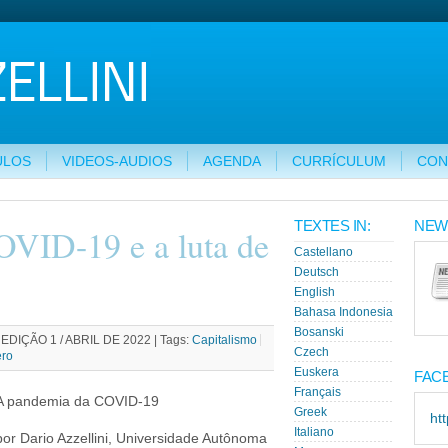
ULOS
VIDEOS-AUDIOS
AGENDA
CURRÍCULUM
CON
TEXTES IN:
NEW
VID-19 e a luta de
Castellano
Deutsch
English
Bahasa Indonesia
Bosanski
DIÇÃO 1 / ABRIL DE 2022 |
Tags:
Capitalismo
Czech
ro
Euskera
FAC
Français
A pandemia da COVID-19
Greek
ht
Italiano
por Dario Azzellini, Universidade Autônoma