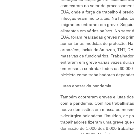
começaram no setor de processamento
EUA, onde a força de trabalho é pred
infecção eram muito altas. Na Itália, 
imigrantes entraram em greve. Seguir
alimentos em vários países. No setor de
EUA, foram realizadas greves nos pri
aumentar as medidas de proteção. Na I
armazéns, incluindo Amazon, TNT, DH
massivas de funcionários. Trabalhadore
entraram em greve várias vezes duran
empresas a contratar todos os 60.000
bicicleta como trabalhadores depende
Lutas apesar da pandemia
Também ocorreram greves e lutas dos
com a pandemia. Conflitos trabalhist
houve demissões em massa ou mesmo
siderúrgica holandesa IJmuiden, de pr
trabalhadores fizeram uma greve que 
demissão de 1.000 dos 9.000 trabalha