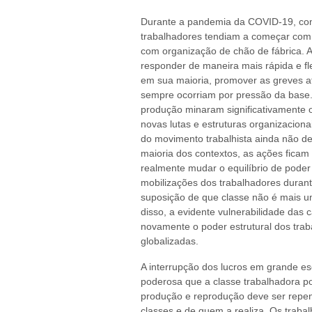
Durante a pandemia da COVID-19, como
trabalhadores tendiam a começar com l
com organização de chão de fábrica. A
responder de maneira mais rápida e fle
em sua maioria, promover as greves a
sempre ocorriam por pressão da base
produção minaram significativamente 
novas lutas e estruturas organizaciona
do movimento trabalhista ainda não de
maioria dos contextos, as ações ficam
realmente mudar o equilíbrio de poder
mobilizações dos trabalhadores dura
suposição de que classe não é mais um
disso, a evidente vulnerabilidade das
novamente o poder estrutural dos trab
globalizadas.
A interrupção dos lucros em grande es
poderosa que a classe trabalhadora po
produção e reprodução deve ser repen
classes e de quem a realiza. Os traba