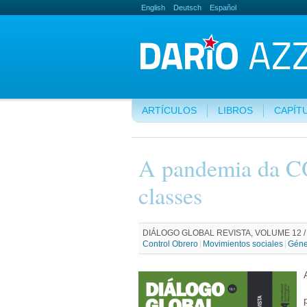
English
Deutsch
Español
ARTÍCULOS
LIBROS
CAPÍT
A pandemia da CO
classes
DIÁLOGO GLOBAL REVISTA, VOLUME 12 / E
Control Obrero
Movimientos sociales
Géne