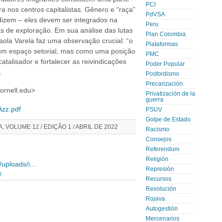
PCI
ra nos centros capitalistas. Gênero e “raça”
PdVSA
dizem – eles devem ser integrados na
Peru
as de exploração. Em sua análise das lutas
Plan Colombia
aola Varela faz uma observação crucial: “o
Plataformas
um espaço setorial, mas como uma posição
PMC
catalisador e fortalecer as reivindicações
Poder Popular
.
Posfordismo
Precarización
ornell.edu>
Privatización de la
guerra
Azz.pdf
PSUV
Golpe de Estado
A, VOLUME 12 / EDIÇÃO 1 / ABRIL DE 2022
Racismo
Consejos
Referendum
Religión
uploads/i...
Represión
/
Recursos
Revolución
Rojava
Autogestión
Mercenarios