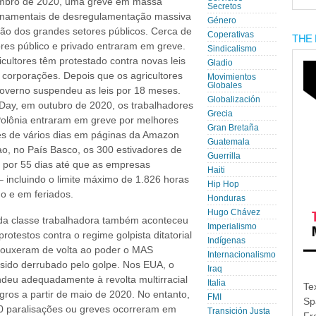
embro de 2020, uma greve em massa
Secretos
rnamentais de desregulamentação massiva
Género
ação dos grandes setores públicos. Cerca de
Coperativas
THE 
res público e privado entraram em greve.
Sindicalismo
cultores têm protestado contra novas leis
Gladio
 corporações. Depois que os agricultores
Movimientos
Globales
governo suspendeu as leis por 18 meses.
Globalización
Day, em outubro de 2020, os trabalhadores
Grecia
lônia entraram em greve por melhores
Gran Bretaña
ves de vários dias em páginas da Amazon
Guatemala
o, no País Basco, os 300 estivadores de
Guerrilla
 por 55 dias até que as empresas
Haiti
 incluindo o limite máximo de 1.826 horas
Hip Hop
ho e em feriados.
Honduras
Hugo Chávez
 da classe trabalhadora também aconteceu
Imperialismo
otestos contra o regime golpista ditatorial
Indígenas
trouxeram de volta ao poder o MAS
Internacionalismo
 sido derrubado pelo golpe. Nos EUA, o
Iraq
ndeu adequadamente à revolta multirracial
Italia
Te
gros a partir de maio de 2020. No entanto,
FMI
Sp
0 paralisações ou greves ocorreram em
Transición Justa