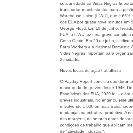
solidariedade ao Vidas Negras Import
transportar manifestantes para a prisã
Warehouse Union (ILWU), que é 65% ne
dos EUA por quase nove minutos em 9 
George Floyd. Em 19 de junho, feriad
EUA, o ILWU fez uma greve completa d
Costa Oeste. Em 20 de julho, sindicat
Farm Workers e a National Domestic Wo
Vidas Negras Importam para organiza
25 cidades.
Novos locais de ação trabalhista
O Payday Report concluiu que durant
maior onda de greves desde 1946. D
Estatísticas dos EUA, 2020 foi – alé
greves industriais. No entanto, este úl
envolvendo 1.000 ou mais trabalhador
mudanças na estrutura produtiva. A no
das margens, de setores antes desorga
condições de trabalho que aplicam m
de “atividade industrial”.