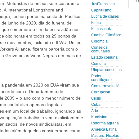
Fr
am. Motoristas de ônibus se recusaram a
JustTransition
o. A International Longshore and
Capitalismo
gra, fechou portos na costa do Pacífico
Lucha de clases
de junho de 2020, dia do funeral de
Klima
Klimaschutz
o que comemora o fim da escravidão nos
Cambio Climático
e oito horas em todos os 29 portos da
Colombia
os e movimentos, incluindo o ILWU, United
Consejos
rkers Alliance, fizeram parceria com o
comunales
r a Greve pelas Vidas Negras em mais de
Estado comunal
Comuna
Utopías concretas
Poder
constituyente
e a pandemia em 2020 os EUA viram sua
Contrarrevolución
e acordo com o Departamento de
Corrupción
m de 2009 – o ano com o menor número de
Crisis
timo contabiliza apenas disputas
Cuba
es em um local de trabalho, ignorando as
Arte
Kurdistan
va agitação trabalhista vem explicitamente
Reforma agraria
nizados, de novos sindicalistas, em
América Latina
étodos além daqueles considerados como
Maduro, Nicolás