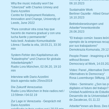
Why the music industry won’t be
06.10.2023
“Uberized” with Charles Umney and
Sustainable Work
Dario Azzellini
Berliner Gazette - Allied Grou
Centre for Employment Relations,
16.10.2023
Innovation and Change, University of
Leeds, June 2022
Betriebsbesetzungen und
Arbeiter*innenkontrolle
"Para construir otra cosa hay que
26.06.2023
hacerlo de manera gradual y con una
lucha fuerte y permanente"
"El trabajo común: bases teóri
hala bedi. Arabako Komunikabide
ejemplo de la empresas recu
Librea / Suelta la olla, 18.03.21, 33:30
por sus trabajadores"
min
Demokrazia Komunala, 29.12
System-Fehler des Kapitalismus als
People Power - Imagining a W
"Katastrophe" und Chance für globale
without Bosses
Arbeiterkämpfe?
Democracy at Work, 14.03.20
Radio Lora München, 02.06.20, 19:10
Video: Panel „Alternative Dem
min
Alternatives to Democracy“
Interview with Dario Azzellini
Rosa Luxemburgo Stiftung, 1
black agenda radio 25nov2019
Vídeo - Seminario: ¿Son las p
Die Zukunft Venezuelas
digitales el futuro del trabajo?
Radio Lora München in freie-radios.net /
Unidad Académica de Estudio
13:59min / 04.02.19
Desarrollo de la Universidad
de Zacatecas, 01.11.22
Zur Lage in Venezuela - Gespräch mit
Dario Azzellini
Arbeiter*innen als Boss. Des