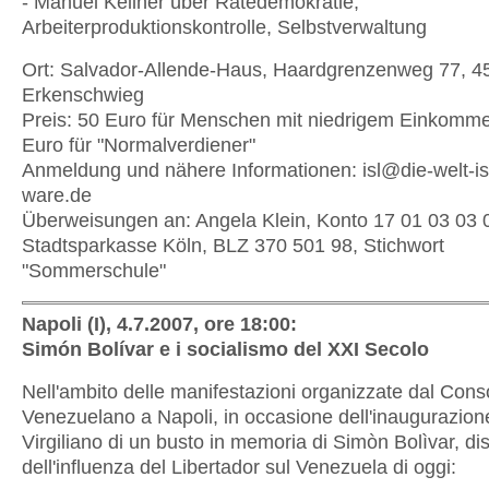
- Manuel Kellner über Rätedemokratie,
Arbeiterproduktionskontrolle, Selbstverwaltung
Ort: Salvador-Allende-Haus, Haardgrenzenweg 77, 4
Erkenschwieg
Preis: 50 Euro für Menschen mit niedrigem Einkomm
Euro für "Normalverdiener"
Anmeldung und nähere Informationen: isl@die-welt-is
ware.de
Überweisungen an: Angela Klein, Konto 17 01 03 03 
Stadtsparkasse Köln, BLZ 370 501 98, Stichwort
"Sommerschule"
Napoli (I), 4.7.2007, ore 18:00:
Simón Bolívar e i socialismo del XXI Secolo
Nell'ambito delle manifestazioni organizzate dal Cons
Venezuelano a Napoli, in occasione dell'inaugurazion
Virgiliano di un busto in memoria di Simòn Bolìvar, di
dell'influenza del Libertador sul Venezuela di oggi: