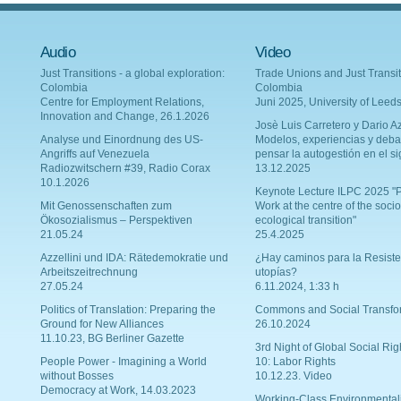
Audio
Video
Just Transitions - a global exploration:
Trade Unions and Just Transit
Colombia
Colombia
Centre for Employment Relations,
Juni 2025, University of Leed
Innovation and Change, 26.1.2026
Josè Luis Carretero y Dario Az
Analyse und Einordnung des US-
Modelos, experiencias y deba
Angriffs auf Venezuela
pensar la autogestión en el si
Radiozwitschern #39, Radio Corax
13.12.2025
10.1.2026
Keynote Lecture ILPC 2025 "P
Mit Genossenschaften zum
Work at the centre of the socio
Ökosozialismus – Perspektiven
ecological transition"
21.05.24
25.4.2025
Azzellini und IDA: Rätedemokratie und
¿Hay caminos para la Resiste
Arbeitszeitrechnung
utopías?
27.05.24
6.11.2024, 1:33 h
Politics of Translation: Preparing the
Commons and Social Transfo
Ground for New Alliances
26.10.2024
11.10.23, BG Berliner Gazette
3rd Night of Global Social Rig
People Power - Imagining a World
10: Labor Rights
without Bosses
10.12.23. Video
Democracy at Work, 14.03.2023
Working-Class Environmental