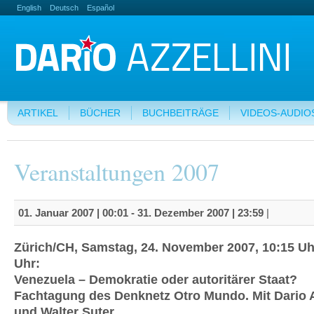
English
Deutsch
Español
ARTIKEL
BÜCHER
BUCHBEITRÄGE
VIDEOS-AUDIO
Veranstaltungen 2007
01. Januar 2007 | 00:01
-
31. Dezember 2007 | 23:59
|
Zürich/CH, Samstag, 24. November 2007, 10:15 Uh
Uhr:
Venezuela – Demokratie oder autoritärer Staat?
Fachtagung des Denknetz Otro Mundo. Mit Dario A
und Walter Suter