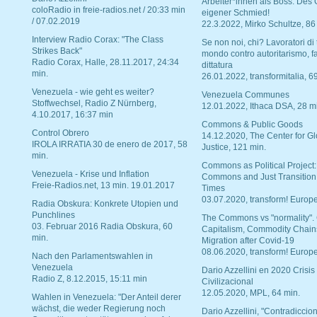
Arbeiter*innen als Boss. Des
coloRadio in freie-radios.net / 20:33 min
eigener Schmied!
/ 07.02.2019
22.3.2022, Mirko Schultze, 86
Interview Radio Corax: "The Class
Se non noi, chi? Lavoratori di t
Strikes Back"
mondo contro autoritarismo, f
Radio Corax, Halle, 28.11.2017, 24:34
dittatura
min.
26.01.2022, transformitalia, 6
Venezuela - wie geht es weiter?
Venezuela Communes
Stoffwechsel, Radio Z Nürnberg,
12.01.2022, Ithaca DSA, 28 m
4.10.2017, 16:37 min
Commons & Public Goods
Control Obrero
14.12.2020, The Center for Gl
IROLA IRRATIA 30 de enero de 2017, 58
Justice, 121 min.
min.
Commons as Political Project:
Venezuela - Krise und Inflation
Commons and Just Transition
Freie-Radios.net, 13 min. 19.01.2017
Times
03.07.2020, transform! Europe
Radia Obskura: Konkrete Utopien und
Punchlines
The Commons vs "normality".
03. Februar 2016 Radia Obskura, 60
Capitalism, Commodity Chain
min.
Migration after Covid-19
08.06.2020, transform! Europe
Nach den Parlamentswahlen in
Venezuela
Dario Azzellini en 2020 Crisis
Radio Z, 8.12.2015, 15:11 min
Civilizacional
12.05.2020, MPL, 64 min.
Wahlen in Venezuela: "Der Anteil derer
wächst, die weder Regierung noch
Dario Azzellini, "Contradiccio