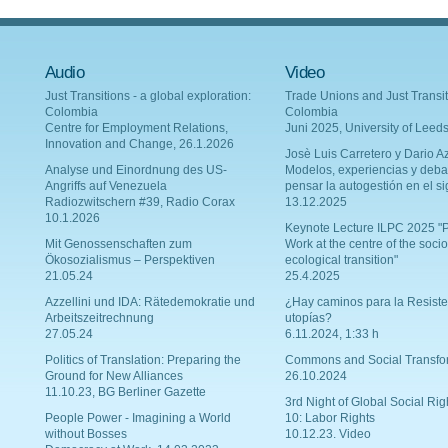
Audio
Video
Just Transitions - a global exploration:
Trade Unions and Just Transit
Colombia
Colombia
Centre for Employment Relations,
Juni 2025, University of Leed
Innovation and Change, 26.1.2026
Josè Luis Carretero y Dario Az
Analyse und Einordnung des US-
Modelos, experiencias y deba
Angriffs auf Venezuela
pensar la autogestión en el si
Radiozwitschern #39, Radio Corax
13.12.2025
10.1.2026
Keynote Lecture ILPC 2025 "P
Mit Genossenschaften zum
Work at the centre of the socio
Ökosozialismus – Perspektiven
ecological transition"
21.05.24
25.4.2025
Azzellini und IDA: Rätedemokratie und
¿Hay caminos para la Resiste
Arbeitszeitrechnung
utopías?
27.05.24
6.11.2024, 1:33 h
Politics of Translation: Preparing the
Commons and Social Transfo
Ground for New Alliances
26.10.2024
11.10.23, BG Berliner Gazette
3rd Night of Global Social Rig
People Power - Imagining a World
10: Labor Rights
without Bosses
10.12.23. Video