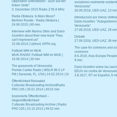
Opposition unterstützen - auch auf der
socialismo realmente existent
linken Seite"
Venezuela"
3. Dezember 2015 Radio Z 95.8 MHz
28.09.2018, UED-UAZ, 13 min
Radia Obskura: Is Marx Muss?
Introducción por Henry Veltme
Berliner Runde - Radia Obskura |
Dario Azzellini: "Autogobierno
24.06.2015 | 60 min.
Venezuela"
27.09.2018, UED-UAZ, 29 min
Interview with Marina Sitrin and Dario
Azzellini about their new book 'They
Debate
can't represent us!'
27.09.2018, UED-UAZ, 38 min
22.08.2014 | Upfront, KPFA.org
The case for commons and so
Fußball-WM im WUK
commons
WUK-RADIO: Fußball-WM im WUK |
8.6.2018, Asia-Europe People
16.06.2014 | 30 min
9 min.
The grassroots of Venezuela
Dario Azzellini sobre las san
Florida Caribe Radio | WSLR 96.5 LP
EEUU en contra de Venezuel
FM | Sarasota, FL, USA | 14.02.2014 | 1h
3.8.2017, RT en Español, 6 mi
Öffentlichkeit Reloaded
Culturale Broadcasting Archive|Radio
FRO 105 | 30.01.2014 | 49:52 min
Inszenierte Öffentlichkeit –
Gegenöffentlichkeit
Culturale Broadcasting Archive | Radio
FRO 105 | 23.10.2013 | 49:52 min