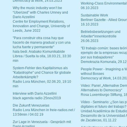
Democracy at Work, 14.03.2023
Working-Class Environmental
Why the music industry won’t be
06.10.2023
“Uberized” with Charles Umney and
Sustainable Work
Dario Azzellini
Berliner Gazette - Allied Grou
Centre for Employment Relations,
16.10.2023
Innovation and Change, University of
Leeds, June 2022
Betriebsbesetzungen und
Arbeiter*innenkontrolle
"Para construir otra cosa hay que
26.06.2023
hacerlo de manera gradual y con una
lucha fuerte y permanente"
"El trabajo común: bases teóri
hala bedi. Arabako Komunikabide
ejemplo de la empresas recu
Librea / Suelta la olla, 18.03.21, 33:30
por sus trabajadores"
min
Demokrazia Komunala, 29.12
System-Fehler des Kapitalismus als
People Power - Imagining a W
"Katastrophe" und Chance für globale
without Bosses
Arbeiterkämpfe?
Democracy at Work, 14.03.20
Radio Lora München, 02.06.20, 19:10
Video: Panel „Alternative Dem
min
Alternatives to Democracy“
Interview with Dario Azzellini
Rosa Luxemburgo Stiftung, 1
black agenda radio 25nov2019
Vídeo - Seminario: ¿Son las p
Die Zukunft Venezuelas
digitales el futuro del trabajo?
Radio Lora München in freie-radios.net /
Unidad Académica de Estudio
13:59min / 04.02.19
Desarrollo de la Universidad
de Zacatecas, 01.11.22
Zur Lage in Venezuela - Gespräch mit
Dario Azzellini