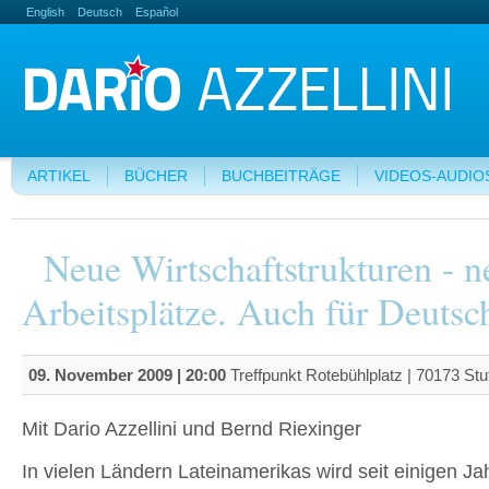
English
Deutsch
Español
ARTIKEL
BÜCHER
BUCHBEITRÄGE
VIDEOS-AUDIO
Neue Wirtschaftstrukturen - n
Arbeitsplätze. Auch für Deutsc
09. November 2009 | 20:00
Treffpunkt Rotebühlplatz | 70173 Stut
Mit Dario Azzellini und Bernd Riexinger
In vielen Ländern Lateinamerikas wird seit einigen Ja