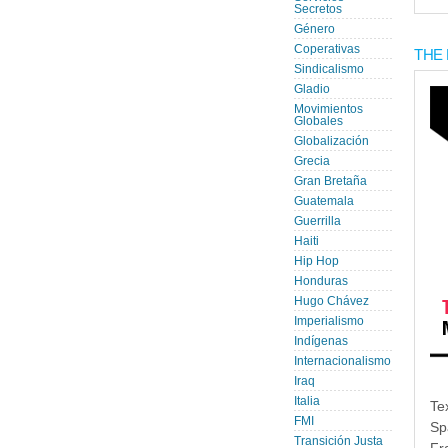
Secretos
Género
Coperativas
THE 
Sindicalismo
Gladio
Movimientos
Globales
Globalización
Grecia
Gran Bretaña
Guatemala
Guerrilla
Haiti
Hip Hop
Honduras
Hugo Chávez
Imperialismo
Indígenas
Internacionalismo
Iraq
Italia
Te
FMI
Sp
Transición Justa