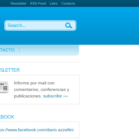
Newsletter
RSS-Feed
Links
Contacto
TACTO
SLETTER
Informe por mail con
comentarios, conferencias y
publicaciones.
subscribir ›››
EBOOK
tps://www.facebook.com/dario.azzellini