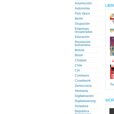
Insurrección
LIBR
Autonomia
País Vasco
Berlín
Ocupación
Empresas
recuperadas
Educación
Revolución
bolivariana
Bolivia
Brasil
Chiapas
Chile
CIA
Commons
Crowdwork
To
Democracia
Alemania
Digitalización
WOR
Digitialisierung
Dictadura
República