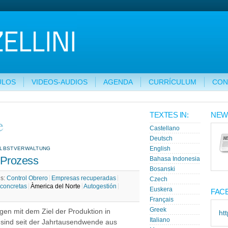
ULOS
VIDEOS-AUDIOS
AGENDA
CURRÍCULUM
CON
TEXTES IN:
NEW
e
Castellano
Deutsch
ELBSTVERWALTUNG
English
 Prozess
Bahasa Indonesia
Bosanski
gs:
Control Obrero
Empresas recuperadas
Czech
 concretas
Àmerica del Norte
Autogestión
Euskera
FAC
Français
Greek
gen mit dem Ziel der Produktion in
ht
Italiano
 sind seit der Jahrtausend­wende aus