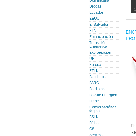
Dominicana
Drogas
Ecuador
EEUU
El Salvador
ELN
ENC
Emancipación
PRO
Transición
Energética
Expropiación
UE
Europa
EZLN
Facebook
FARC
Fordismo
Fossile Energien
Francia
Conversaciónes
de paz
FSLN
Fútbol
Th
G8
Re
Servicios