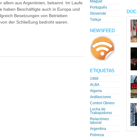
Magyar
r allem aus Argentinien, bekannt. Im Laufe
Português
se haben Beschäftigte auch in Europa und
DOC
Slovenski
lgreich Besetzungen von Betrieben
Türkçe
e von der Schließung bedroht waren.
NEWSFEED
ETIQUETAS
1968
ALBA
Algeria
Antifascismo
Control Obrero
Lucha de
Trabajodorxs
Relaciónes
laboral
Argentina
Pobreza