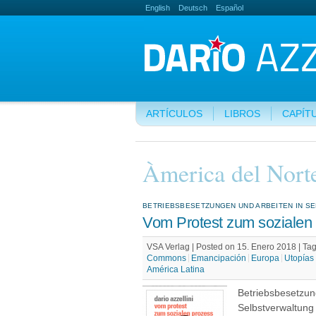
English
Deutsch
Español
ARTÍCULOS
LIBROS
CAPÍT
Àmerica del Nort
BETRIEBSBESETZUNGEN UND ARBEITEN IN S
Vom Protest zum sozialen
VSA Verlag | Posted on 15. Enero 2018 |
Ta
Commons
Emancipación
Europa
Utopías
América Latina
Betriebsbesetzun
Selbstverwaltung