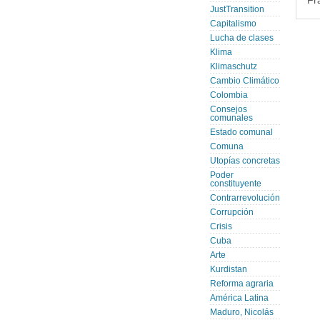
Fr
JustTransition
Capitalismo
Lucha de clases
Klima
Klimaschutz
Cambio Climático
Colombia
Consejos
comunales
Estado comunal
Comuna
Utopías concretas
Poder
constituyente
Contrarrevolución
Corrupción
Crisis
Cuba
Arte
Kurdistan
Reforma agraria
América Latina
Maduro, Nicolás