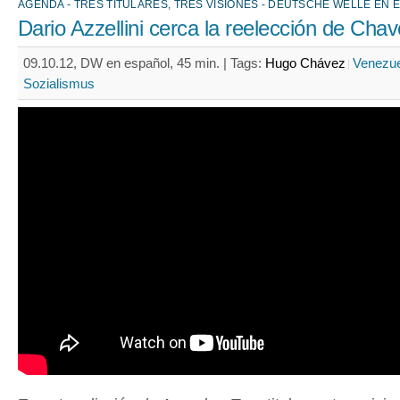
AGENDA - TRES TITULARES, TRES VISIONES - DEUTSCHE WELLE EN 
Dario Azzellini cerca la reelección de Cha
09.10.12, DW en español, 45 min. |
Tags:
Hugo Chávez
Venezue
Sozialismus