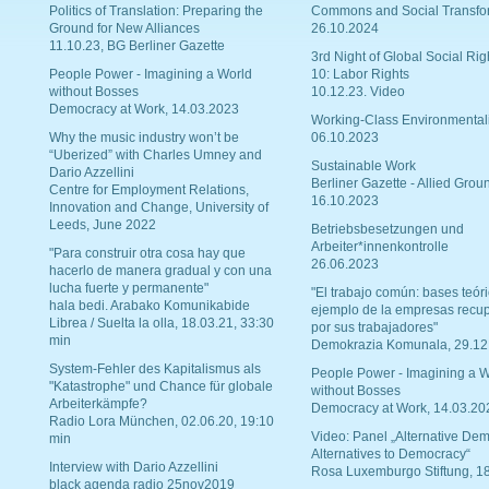
Politics of Translation: Preparing the
Commons and Social Transfo
Ground for New Alliances
26.10.2024
11.10.23, BG Berliner Gazette
3rd Night of Global Social Rig
People Power - Imagining a World
10: Labor Rights
without Bosses
10.12.23. Video
Democracy at Work, 14.03.2023
Working-Class Environmental
Why the music industry won’t be
06.10.2023
“Uberized” with Charles Umney and
Sustainable Work
Dario Azzellini
Berliner Gazette - Allied Grou
Centre for Employment Relations,
16.10.2023
Innovation and Change, University of
Leeds, June 2022
Betriebsbesetzungen und
Arbeiter*innenkontrolle
"Para construir otra cosa hay que
26.06.2023
hacerlo de manera gradual y con una
lucha fuerte y permanente"
"El trabajo común: bases teóri
hala bedi. Arabako Komunikabide
ejemplo de la empresas recu
Librea / Suelta la olla, 18.03.21, 33:30
por sus trabajadores"
min
Demokrazia Komunala, 29.12
System-Fehler des Kapitalismus als
People Power - Imagining a W
"Katastrophe" und Chance für globale
without Bosses
Arbeiterkämpfe?
Democracy at Work, 14.03.20
Radio Lora München, 02.06.20, 19:10
Video: Panel „Alternative Dem
min
Alternatives to Democracy“
Interview with Dario Azzellini
Rosa Luxemburgo Stiftung, 1
black agenda radio 25nov2019