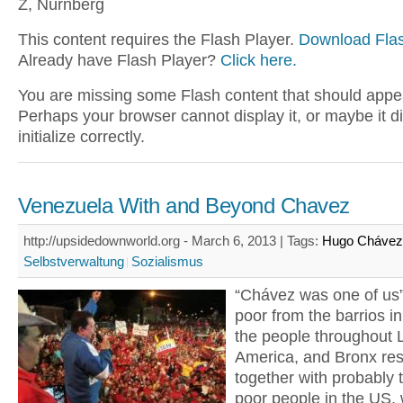
Z, Nürnberg
This content requires the Flash Player.
Download Flas
Already have Flash Player?
Click here.
You are missing some Flash content that should appe
Perhaps your browser cannot display it, or maybe it d
initialize correctly.
Venezuela With and Beyond Chavez
http://upsidedownworld.org - March 6, 2013 |
Tags:
Hugo Chávez
Selbstverwaltung
Sozialismus
“Chávez was one of us”
poor from the barrios i
the people throughout L
America, and Bronx res
together with probably 
poor people in the US,