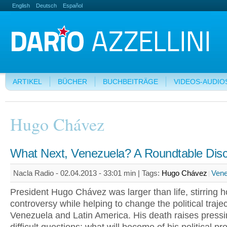
English
Deutsch
Español
ARTIKEL
BÜCHER
BUCHBEITRÄGE
VIDEOS-AUDIO
Hugo Chávez
What Next, Venezuela? A Roundtable Dis
Nacla Radio - 02.04.2013 - 33:01 min |
Tags:
Hugo Chávez
Vene
President Hugo Chávez was larger than life, stirring 
controversy while helping to change the political trajec
Venezuela and Latin America. His death raises press