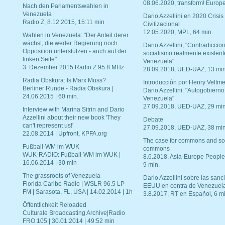
08.06.2020, transform! Europe
Nach den Parlamentswahlen in
Venezuela
Dario Azzellini en 2020 Crisis
Radio Z, 8.12.2015, 15:11 min
Civilizacional
12.05.2020, MPL, 64 min.
Wahlen in Venezuela: "Der Anteil derer
wächst, die weder Regierung noch
Dario Azzellini, "Contradiccio
Opposition unterstützen - auch auf der
socialismo realmente existent
linken Seite"
Venezuela"
3. Dezember 2015 Radio Z 95.8 MHz
28.09.2018, UED-UAZ, 13 min
Radia Obskura: Is Marx Muss?
Introducción por Henry Veltme
Berliner Runde - Radia Obskura |
Dario Azzellini: "Autogobierno
24.06.2015 | 60 min.
Venezuela"
27.09.2018, UED-UAZ, 29 min
Interview with Marina Sitrin and Dario
Azzellini about their new book 'They
Debate
can't represent us!'
27.09.2018, UED-UAZ, 38 min
22.08.2014 | Upfront, KPFA.org
The case for commons and so
Fußball-WM im WUK
commons
WUK-RADIO: Fußball-WM im WUK |
8.6.2018, Asia-Europe People
16.06.2014 | 30 min
9 min.
The grassroots of Venezuela
Dario Azzellini sobre las san
Florida Caribe Radio | WSLR 96.5 LP
EEUU en contra de Venezuel
FM | Sarasota, FL, USA | 14.02.2014 | 1h
3.8.2017, RT en Español, 6 mi
Öffentlichkeit Reloaded
Culturale Broadcasting Archive|Radio
FRO 105 | 30.01.2014 | 49:52 min