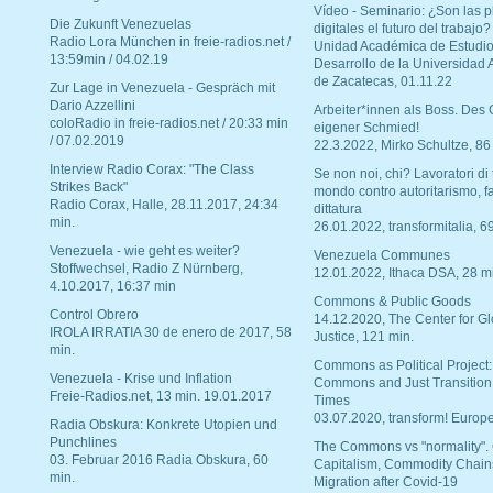
Vídeo - Seminario: ¿Son las p
Die Zukunft Venezuelas
digitales el futuro del trabajo?
Radio Lora München in freie-radios.net /
Unidad Académica de Estudio
13:59min / 04.02.19
Desarrollo de la Universidad
de Zacatecas, 01.11.22
Zur Lage in Venezuela - Gespräch mit
Dario Azzellini
Arbeiter*innen als Boss. Des
coloRadio in freie-radios.net / 20:33 min
eigener Schmied!
/ 07.02.2019
22.3.2022, Mirko Schultze, 86
Interview Radio Corax: "The Class
Se non noi, chi? Lavoratori di t
Strikes Back"
mondo contro autoritarismo, f
Radio Corax, Halle, 28.11.2017, 24:34
dittatura
min.
26.01.2022, transformitalia, 6
Venezuela - wie geht es weiter?
Venezuela Communes
Stoffwechsel, Radio Z Nürnberg,
12.01.2022, Ithaca DSA, 28 m
4.10.2017, 16:37 min
Commons & Public Goods
Control Obrero
14.12.2020, The Center for Gl
IROLA IRRATIA 30 de enero de 2017, 58
Justice, 121 min.
min.
Commons as Political Project:
Venezuela - Krise und Inflation
Commons and Just Transition
Freie-Radios.net, 13 min. 19.01.2017
Times
03.07.2020, transform! Europe
Radia Obskura: Konkrete Utopien und
Punchlines
The Commons vs "normality".
03. Februar 2016 Radia Obskura, 60
Capitalism, Commodity Chain
min.
Migration after Covid-19