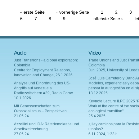
« erste Seite
‹ vorherige Seite
1
2
3
6
7
8
9
…
nächste Seite ›
le
Audio
Video
Just Transitions - a global exploration:
Trade Unions and Just Transit
Colombia
Colombia
Centre for Employment Relations,
Juni 2025, University of Leed
Innovation and Change, 26.1.2026
Josè Luis Carretero y Dario Az
Analyse und Einordnung des US-
Modelos, experiencias y deba
Angriffs auf Venezuela
pensar la autogestión en el si
Radiozwitschern #39, Radio Corax
13.12.2025
10.1.2026
Keynote Lecture ILPC 2025 "P
Mit Genossenschaften zum
Work at the centre of the socio
Ökosozialismus – Perspektiven
ecological transition"
21.05.24
25.4.2025
Azzellini und IDA: Rätedemokratie und
¿Hay caminos para la Resiste
Arbeitszeitrechnung
utopías?
27.05.24
6.11.2024, 1:33 h