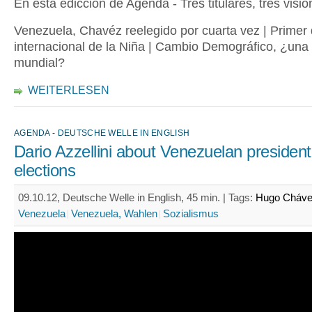
En esta edicción de Agenda - Tres titulares, tres visio
Venezuela, Chavéz reelegido por cuarta vez | Primer 
internacional de la Niña | Cambio Demográfico, ¿un
mundial?
WEITERLESEN
AGENDA - DEUTSCHE WELLE IN ENGLISH
Dario Azzellini about Venezuelan president
elections
09.10.12, Deutsche Welle in English, 45 min. |
Tags:
Hugo Cháv
Venezuela
Venezuela, Wahlen
Sozialismus