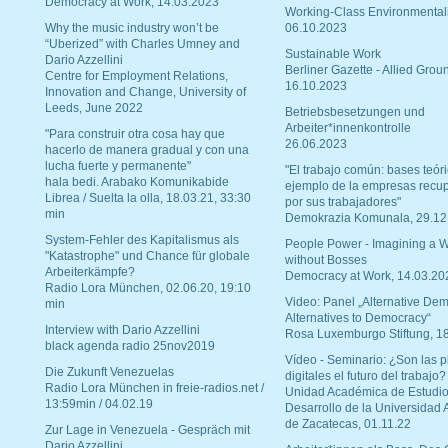
Democracy at Work, 14.03.2023
Working-Class Environmental
Why the music industry won’t be
06.10.2023
“Uberized” with Charles Umney and
Sustainable Work
Dario Azzellini
Berliner Gazette - Allied Grou
Centre for Employment Relations,
16.10.2023
Innovation and Change, University of
Leeds, June 2022
Betriebsbesetzungen und
Arbeiter*innenkontrolle
"Para construir otra cosa hay que
26.06.2023
hacerlo de manera gradual y con una
lucha fuerte y permanente"
"El trabajo común: bases teóri
hala bedi. Arabako Komunikabide
ejemplo de la empresas recu
Librea / Suelta la olla, 18.03.21, 33:30
por sus trabajadores"
min
Demokrazia Komunala, 29.12
System-Fehler des Kapitalismus als
People Power - Imagining a W
"Katastrophe" und Chance für globale
without Bosses
Arbeiterkämpfe?
Democracy at Work, 14.03.20
Radio Lora München, 02.06.20, 19:10
Video: Panel „Alternative Dem
min
Alternatives to Democracy“
Interview with Dario Azzellini
Rosa Luxemburgo Stiftung, 1
black agenda radio 25nov2019
Vídeo - Seminario: ¿Son las p
Die Zukunft Venezuelas
digitales el futuro del trabajo?
Radio Lora München in freie-radios.net /
Unidad Académica de Estudio
13:59min / 04.02.19
Desarrollo de la Universidad
de Zacatecas, 01.11.22
Zur Lage in Venezuela - Gespräch mit
Dario Azzellini