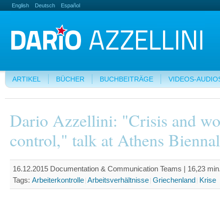
English
Deutsch
Español
ARTIKEL
BÜCHER
BUCHBEITRÄGE
VIDEOS-AUDIO
Dario Azzellini: "Crisis and wo
control," talk at Athens Bienna
16.12.2015 Documentation & Communication Teams | 16,23 min.
Tags:
Arbeiterkontrolle
Arbeitsverhältnisse
Griechenland
Krise