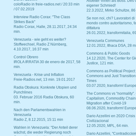
Arbeiter*innen als Boss. Des
coloRadio in freie-radios.net / 20:33 min
eigener Schmied!
/ 07.02.2019
22.3.2022, Mirko Schultze, 86
Interview Radio Corax: "The Class
Se non noi, chi? Lavoratori di t
Strikes Back"
mondo contro autoritarismo, f
Radio Corax, Halle, 28.11.2017, 24:34
dittatura
min.
26.01.2022, transformitalia, 6
Venezuela - wie geht es weiter?
Venezuela Communes
Stoffwechsel, Radio Z Nürnberg,
12.01.2022, Ithaca DSA, 28 m
4.10.2017, 16:37 min
Commons & Public Goods
Control Obrero
14.12.2020, The Center for Gl
IROLA IRRATIA 30 de enero de 2017, 58
Justice, 121 min.
min.
Commons as Political Project:
Venezuela - Krise und Inflation
Commons and Just Transition
Freie-Radios.net, 13 min. 19.01.2017
Times
03.07.2020, transform! Europe
Radia Obskura: Konkrete Utopien und
Punchlines
The Commons vs "normality".
03. Februar 2016 Radia Obskura, 60
Capitalism, Commodity Chain
min.
Migration after Covid-19
08.06.2020, transform! Europe
Nach den Parlamentswahlen in
Venezuela
Dario Azzellini en 2020 Crisis
Radio Z, 8.12.2015, 15:11 min
Civilizacional
12.05.2020, MPL, 64 min.
Wahlen in Venezuela: "Der Anteil derer
wächst, die weder Regierung noch
Dario Azzellini, "Contradiccio