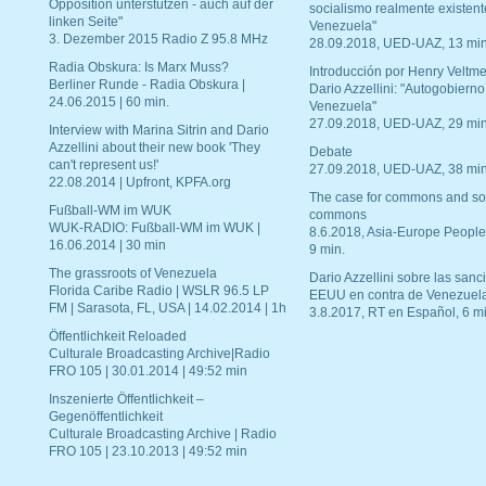
Opposition unterstützen - auch auf der
socialismo realmente existent
linken Seite"
Venezuela"
3. Dezember 2015 Radio Z 95.8 MHz
28.09.2018, UED-UAZ, 13 min
Radia Obskura: Is Marx Muss?
Introducción por Henry Veltme
Berliner Runde - Radia Obskura |
Dario Azzellini: "Autogobierno
24.06.2015 | 60 min.
Venezuela"
27.09.2018, UED-UAZ, 29 min
Interview with Marina Sitrin and Dario
Azzellini about their new book 'They
Debate
can't represent us!'
27.09.2018, UED-UAZ, 38 min
22.08.2014 | Upfront, KPFA.org
The case for commons and so
Fußball-WM im WUK
commons
WUK-RADIO: Fußball-WM im WUK |
8.6.2018, Asia-Europe People
16.06.2014 | 30 min
9 min.
The grassroots of Venezuela
Dario Azzellini sobre las san
Florida Caribe Radio | WSLR 96.5 LP
EEUU en contra de Venezuel
FM | Sarasota, FL, USA | 14.02.2014 | 1h
3.8.2017, RT en Español, 6 mi
Öffentlichkeit Reloaded
Culturale Broadcasting Archive|Radio
FRO 105 | 30.01.2014 | 49:52 min
Inszenierte Öffentlichkeit –
Gegenöffentlichkeit
Culturale Broadcasting Archive | Radio
FRO 105 | 23.10.2013 | 49:52 min