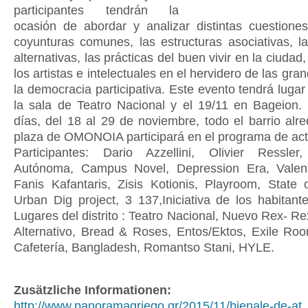
participantes tendrán la
ocasión de abordar y analizar distintas cuestione
coyunturas comunes, las estructuras asociativas, 
alternativas, las prácticas del buen vivir en la ciudad
los artistas e intelectuales en el hervidero de las gra
la democracia participativa. Este evento tendrá lugar
la sala de Teatro Nacional y el 19/11 en Bageion.
días, del 18 al 29 de noviembre, todo el barrio alr
plaza de OMONOIA participará en el programa de act
Participantes: Dario Azzellini, Olivier Ressle
Autónoma, Campus Novel, Depression Era, Valent
Fanis Kafantaris, Zisis Kotionis, Playroom, State 
Urban Dig project, 3 137,Iniciativa de los habitant
Lugares del distrito : Teatro Nacional, Nuevo Rex- R
Alternativo, Bread & Roses, Entos/Ektos, Exile Roo
Cafetería, Bangladesh, Romantso Stani, HYLE.
Zusätzliche Informationen:
http://www.panoramagriego.gr/2015/11/bienale-de-at..