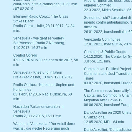
Arbeiter*innen als Boss. Des
coloRadio in freie-radios.net / 20:33 min
eigener Schmied!
/ 07.02.2019
22.3.2022, Mirko Schultze, 86
Interview Radio Corax: "The Class
Se non noi, chi? Lavoratori di t
Strikes Back"
mondo contro autoritarismo, f
Radio Corax, Halle, 28.11.2017, 24:34
dittatura
min.
26.01.2022, transformitalia, 6
Venezuela - wie geht es weiter?
Venezuela Communes
Stoffwechsel, Radio Z Nürnberg,
12.01.2022, Ithaca DSA, 28 m
4.10.2017, 16:37 min
Commons & Public Goods
Control Obrero
14.12.2020, The Center for Gl
IROLA IRRATIA 30 de enero de 2017, 58
Justice, 121 min.
min.
Commons as Political Project:
Venezuela - Krise und Inflation
Commons and Just Transition
Freie-Radios.net, 13 min. 19.01.2017
Times
03.07.2020, transform! Europe
Radia Obskura: Konkrete Utopien und
Punchlines
The Commons vs "normality".
03. Februar 2016 Radia Obskura, 60
Capitalism, Commodity Chain
min.
Migration after Covid-19
08.06.2020, transform! Europe
Nach den Parlamentswahlen in
Venezuela
Dario Azzellini en 2020 Crisis
Radio Z, 8.12.2015, 15:11 min
Civilizacional
12.05.2020, MPL, 64 min.
Wahlen in Venezuela: "Der Anteil derer
wächst, die weder Regierung noch
Dario Azzellini, "Contradiccio