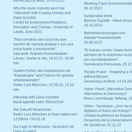
Democracy at Work, 14.03.2023
Working-Class Environmental
Why the music industry won’t be
06.10.2023
“Uberized” with Charles Umney and
Sustainable Work
Dario Azzellini
Berliner Gazette - Allied Grou
Centre for Employment Relations,
16.10.2023
Innovation and Change, University of
Leeds, June 2022
Betriebsbesetzungen und
Arbeiter*innenkontrolle
"Para construir otra cosa hay que
26.06.2023
hacerlo de manera gradual y con una
lucha fuerte y permanente"
"El trabajo común: bases teóri
hala bedi. Arabako Komunikabide
ejemplo de la empresas recu
Librea / Suelta la olla, 18.03.21, 33:30
por sus trabajadores"
min
Demokrazia Komunala, 29.12
System-Fehler des Kapitalismus als
People Power - Imagining a W
"Katastrophe" und Chance für globale
without Bosses
Arbeiterkämpfe?
Democracy at Work, 14.03.20
Radio Lora München, 02.06.20, 19:10
Video: Panel „Alternative Dem
min
Alternatives to Democracy“
Interview with Dario Azzellini
Rosa Luxemburgo Stiftung, 1
black agenda radio 25nov2019
Vídeo - Seminario: ¿Son las p
Die Zukunft Venezuelas
digitales el futuro del trabajo?
Radio Lora München in freie-radios.net /
Unidad Académica de Estudio
13:59min / 04.02.19
Desarrollo de la Universidad
de Zacatecas, 01.11.22
Zur Lage in Venezuela - Gespräch mit
Dario Azzellini