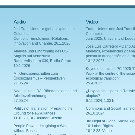
Audio
Video
Just Transitions - a global exploration:
Trade Unions and Just Transit
Colombia
Colombia
Centre for Employment Relations,
Juni 2025, University of Leed
Innovation and Change, 26.1.2026
Josè Luis Carretero y Dario Az
Analyse und Einordnung des US-
Modelos, experiencias y deba
Angriffs auf Venezuela
pensar la autogestión en el si
Radiozwitschern #39, Radio Corax
13.12.2025
10.1.2026
Keynote Lecture ILPC 2025 "P
Mit Genossenschaften zum
Work at the centre of the socio
Ökosozialismus – Perspektiven
ecological transition"
21.05.24
25.4.2025
Azzellini und IDA: Rätedemokratie und
¿Hay caminos para la Resiste
Arbeitszeitrechnung
utopías?
27.05.24
6.11.2024, 1:33 h
Politics of Translation: Preparing the
Commons and Social Transfo
Ground for New Alliances
26.10.2024
11.10.23, BG Berliner Gazette
3rd Night of Global Social Rig
People Power - Imagining a World
10: Labor Rights
without Bosses
10.12.23. Video