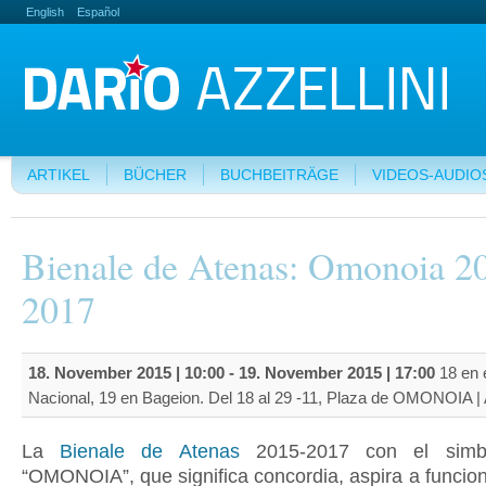
English
Español
ARTIKEL
BÜCHER
BUCHBEITRÄGE
VIDEOS-AUDIO
Bienale de Atenas: Omonoia 2
2017
18. November 2015 | 10:00
-
19. November 2015 | 17:00
18 en e
Nacional, 19 en Bageion. Del 18 al 29 -11, Plaza de OMONOIA |
La
Bienale de Atenas
2015-2017 con el simból
“OMONOIA”, que significa concordia, aspira a funcio