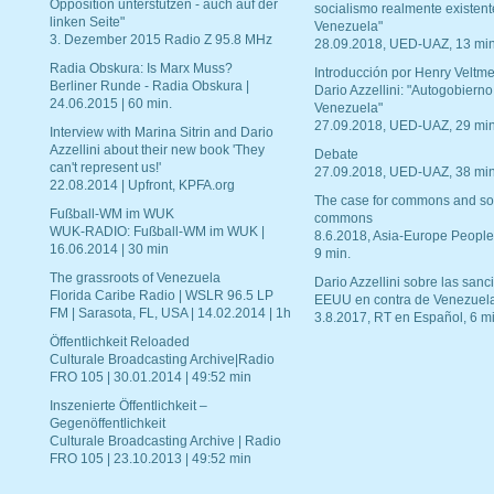
Opposition unterstützen - auch auf der
socialismo realmente existent
linken Seite"
Venezuela"
3. Dezember 2015 Radio Z 95.8 MHz
28.09.2018, UED-UAZ, 13 min
Radia Obskura: Is Marx Muss?
Introducción por Henry Veltme
Berliner Runde - Radia Obskura |
Dario Azzellini: "Autogobierno
24.06.2015 | 60 min.
Venezuela"
27.09.2018, UED-UAZ, 29 min
Interview with Marina Sitrin and Dario
Azzellini about their new book 'They
Debate
can't represent us!'
27.09.2018, UED-UAZ, 38 min
22.08.2014 | Upfront, KPFA.org
The case for commons and so
Fußball-WM im WUK
commons
WUK-RADIO: Fußball-WM im WUK |
8.6.2018, Asia-Europe People
16.06.2014 | 30 min
9 min.
The grassroots of Venezuela
Dario Azzellini sobre las san
Florida Caribe Radio | WSLR 96.5 LP
EEUU en contra de Venezuel
FM | Sarasota, FL, USA | 14.02.2014 | 1h
3.8.2017, RT en Español, 6 mi
Öffentlichkeit Reloaded
Culturale Broadcasting Archive|Radio
FRO 105 | 30.01.2014 | 49:52 min
Inszenierte Öffentlichkeit –
Gegenöffentlichkeit
Culturale Broadcasting Archive | Radio
FRO 105 | 23.10.2013 | 49:52 min