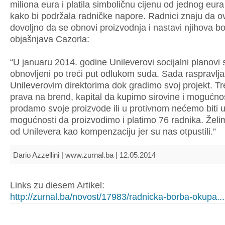
miliona eura i platila simboličnu cijenu od jednog eur
kako bi podržala radničke napore. Radnici znaju da ov
dovoljno da se obnovi proizvodnja i nastavi njihova b
objašnjava Cazorla:
“U januaru 2014. godine Unileverovi socijalni planovi 
obnovljeni po treći put odlukom suda. Sada raspravlj
Unileverovim direktorima dok gradimo svoj projekt. 
prava na brend, kapital da kupimo sirovine i mogućno
prodamo svoje proizvode ili u protivnom nećemo biti 
mogućnosti da proizvodimo i platimo 76 radnika. Žel
od Unilevera kao kompenzaciju jer su nas otpustili.”
Dario Azzellini | www.zurnal.ba | 12.05.2014
Links zu diesem Artikel:
http://zurnal.ba/novost/17983/radnicka-borba-okupa...