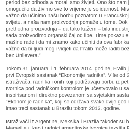
period bez prihoda a morali smo živjeti. Ono što nam 
omogućilo da živimo sve to vrijeme je solidarnost. Mis
važno da učinimo našu borbu poznatom u Francuskoj,
svijetu, a naša nam proizvodnja pomaže u tome. Dok 
prethodna proizvodnja – da tako kažem – bila industrij
sada proizvodimo organski čaj od lipe. Time pokazuj
mašine rade i da mi znamo kako učiniti da ova fabrika 
važno da bi ljudi mogli vidjeti da Fralib može raditi be
bez Unilevera.”
Tokom 31. januara i 1. februara 2014. godine, Fralib 
prvi Evropski sastanak “Ekonomije radnika”. Više od 
istraživača, radnika i onih koji podržavaju borbu iz pe
tvornica pod radničkom kontrolom je učestvovalo u s
inspirisanom i direktno povezanom sa svjetskim sas
“Ekonomije radnika”, koji se održava svake dvije godine
imao treći sastanak u Brazilu tokom 2013. godine.
Istraživači iz Argentine, Meksika i Brazila također su bi
Marseilleu, kao i radnici argentinske tvornice tekstila 