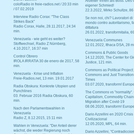
Arbeiter*innen als Boss. Des
coloRadio in freie-radios.net / 20:33 min
eigener Schmied!
/ 07.02.2019
22.3.2022, Mirko Schultze, 86
Interview Radio Corax: "The Class
Se non noi, chi? Lavoratori di t
Strikes Back"
mondo contro autoritarismo, f
Radio Corax, Halle, 28.11.2017, 24:34
dittatura
min.
26.01.2022, transformitalia, 6
Venezuela - wie geht es weiter?
Venezuela Communes
Stoffwechsel, Radio Z Nürnberg,
12.01.2022, Ithaca DSA, 28 m
4.10.2017, 16:37 min
Commons & Public Goods
Control Obrero
14.12.2020, The Center for Gl
IROLA IRRATIA 30 de enero de 2017, 58
Justice, 121 min.
min.
Commons as Political Project:
Venezuela - Krise und Inflation
Commons and Just Transition
Freie-Radios.net, 13 min. 19.01.2017
Times
03.07.2020, transform! Europe
Radia Obskura: Konkrete Utopien und
Punchlines
The Commons vs "normality".
03. Februar 2016 Radia Obskura, 60
Capitalism, Commodity Chain
min.
Migration after Covid-19
08.06.2020, transform! Europe
Nach den Parlamentswahlen in
Venezuela
Dario Azzellini en 2020 Crisis
Radio Z, 8.12.2015, 15:11 min
Civilizacional
12.05.2020, MPL, 64 min.
Wahlen in Venezuela: "Der Anteil derer
wächst, die weder Regierung noch
Dario Azzellini, "Contradiccio