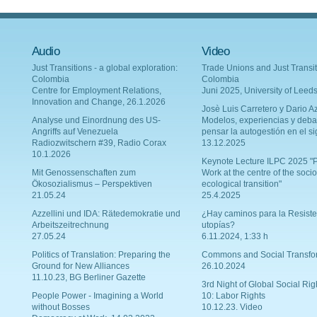
Audio
Video
Just Transitions - a global exploration:
Trade Unions and Just Transit
Colombia
Colombia
Centre for Employment Relations,
Juni 2025, University of Leed
Innovation and Change, 26.1.2026
Josè Luis Carretero y Dario Az
Analyse und Einordnung des US-
Modelos, experiencias y deba
Angriffs auf Venezuela
pensar la autogestión en el si
Radiozwitschern #39, Radio Corax
13.12.2025
10.1.2026
Keynote Lecture ILPC 2025 "P
Mit Genossenschaften zum
Work at the centre of the socio
Ökosozialismus – Perspektiven
ecological transition"
21.05.24
25.4.2025
Azzellini und IDA: Rätedemokratie und
¿Hay caminos para la Resiste
Arbeitszeitrechnung
utopías?
27.05.24
6.11.2024, 1:33 h
Politics of Translation: Preparing the
Commons and Social Transfo
Ground for New Alliances
26.10.2024
11.10.23, BG Berliner Gazette
3rd Night of Global Social Rig
People Power - Imagining a World
10: Labor Rights
without Bosses
10.12.23. Video