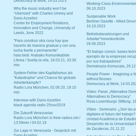
Democracy at Work, 14.03.2023
Working-Class Environmental
Why the music industry won’t be
06.10.2023
“Uberized” with Charles Umney and
Sustainable Work
Dario Azzellini
Berliner Gazette - Allied Grou
Centre for Employment Relations,
16.10.2023
Innovation and Change, University of
Leeds, June 2022
Betriebsbesetzungen und
Arbeiter*innenkontrolle
"Para construir otra cosa hay que
26.06.2023
hacerlo de manera gradual y con una
lucha fuerte y permanente"
"El trabajo común: bases teóri
hala bedi. Arabako Komunikabide
ejemplo de la empresas recu
Librea / Suelta la olla, 18.03.21, 33:30
por sus trabajadores"
min
Demokrazia Komunala, 29.12
System-Fehler des Kapitalismus als
People Power - Imagining a W
"Katastrophe" und Chance für globale
without Bosses
Arbeiterkämpfe?
Democracy at Work, 14.03.20
Radio Lora München, 02.06.20, 19:10
Video: Panel „Alternative Dem
min
Alternatives to Democracy“
Interview with Dario Azzellini
Rosa Luxemburgo Stiftung, 1
black agenda radio 25nov2019
Vídeo - Seminario: ¿Son las p
Die Zukunft Venezuelas
digitales el futuro del trabajo?
Radio Lora München in freie-radios.net /
Unidad Académica de Estudio
13:59min / 04.02.19
Desarrollo de la Universidad
de Zacatecas, 01.11.22
Zur Lage in Venezuela - Gespräch mit
Dario Azzellini