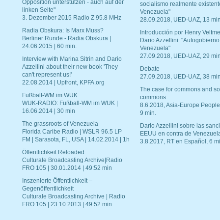
Opposition unterstützen - auch auf der
socialismo realmente existent
linken Seite"
Venezuela"
3. Dezember 2015 Radio Z 95.8 MHz
28.09.2018, UED-UAZ, 13 min
Radia Obskura: Is Marx Muss?
Introducción por Henry Veltme
Berliner Runde - Radia Obskura |
Dario Azzellini: "Autogobierno
24.06.2015 | 60 min.
Venezuela"
27.09.2018, UED-UAZ, 29 min
Interview with Marina Sitrin and Dario
Azzellini about their new book 'They
Debate
can't represent us!'
27.09.2018, UED-UAZ, 38 min
22.08.2014 | Upfront, KPFA.org
The case for commons and so
Fußball-WM im WUK
commons
WUK-RADIO: Fußball-WM im WUK |
8.6.2018, Asia-Europe People
16.06.2014 | 30 min
9 min.
The grassroots of Venezuela
Dario Azzellini sobre las san
Florida Caribe Radio | WSLR 96.5 LP
EEUU en contra de Venezuel
FM | Sarasota, FL, USA | 14.02.2014 | 1h
3.8.2017, RT en Español, 6 mi
Öffentlichkeit Reloaded
Culturale Broadcasting Archive|Radio
FRO 105 | 30.01.2014 | 49:52 min
Inszenierte Öffentlichkeit –
Gegenöffentlichkeit
Culturale Broadcasting Archive | Radio
FRO 105 | 23.10.2013 | 49:52 min