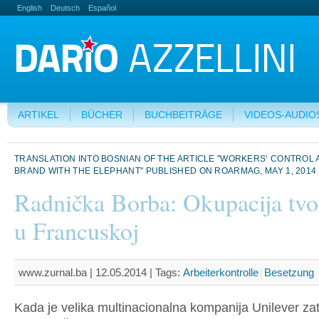
English
Deutsch
Español
ARTIKEL
BÜCHER
BUCHBEITRÄGE
VIDEOS-AUDIO
TRANSLATION INTO BOSNIAN OF THE ARTICLE "WORKERS’ CONTROL A
BRAND WITH THE ELEPHANT" PUBLISHED ON ROARMAG, MAY 1, 2014
Radnička Borba: Okupacija tvo
u Francuskoj
www.zurnal.ba | 12.05.2014 |
Tags:
Arbeiterkontrolle
Besetzung
Kada je velika multinacionalna kompanija Unilever zat