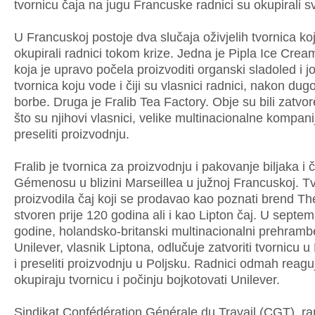
tvornicu čaja na jugu Francuske radnici su okupirali s
U Francuskoj postoje dva slučaja oživjelih tvornica ko
okupirali radnici tokom krize. Jedna je Pipla Ice Crea
koja je upravo počela proizvoditi organski sladoled i j
tvornica koju vode i čiji su vlasnici radnici, nakon dug
borbe. Druga je Fralib Tea Factory. Obje su bili zatv
što su njihovi vlasnici, velike multinacionalne kompanij
preseliti proizvodnju.
Fralib je tvornica za proizvodnju i pakovanje biljaka i 
Gémenosu u blizini Marseillea u južnoj Francuskoj. Tv
proizvodila čaj koji se prodavao kao poznati brend T
stvoren prije 120 godina ali i kao Lipton čaj. U septe
godine, holandsko-britanski multinacionalni prehramb
Unilever, vlasnik Liptona, odlučuje zatvoriti tvornicu 
i preseliti proizvodnju u Poljsku. Radnici odmah reagu
okupiraju tvornicu i počinju bojkotovati Unilever.
Sindikat Confédération Générale du Travail (CGT), ran