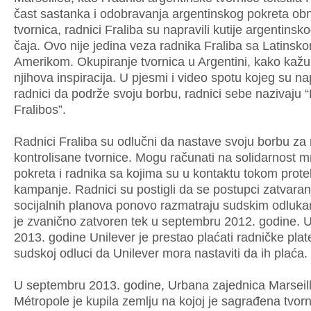
čast sastanka i odobravanja argentinskog pokreta obn
tvornica, radnici Fraliba su napravili kutije argentins
čaja. Ovo nije jedina veza radnika Fraliba sa Latinsk
Amerikom. Okupiranje tvornica u Argentini, kako kažu,
njihova inspiracija. U pjesmi i video spotu kojeg su nap
radnici da podrže svoju borbu, radnici sebe nazivaju 
Fralibos”.
Radnici Fraliba su odlučni da nastave svoju borbu za 
kontrolisane tvornice. Mogu računati na solidarnost 
pokreta i radnika sa kojima su u kontaktu tokom prote
kampanje. Radnici su postigli da se postupci zatvaranj
socijalnih planova ponovo razmatraju sudskim odluka
je zvanično zatvoren tek u septembru 2012. godine. 
2013. godine Unilever je prestao plaćati radničke pla
sudskoj odluci da Unilever mora nastaviti da ih plaća.
U septembru 2013. godine, Urbana zajednica Marseil
Métropole je kupila zemlju na kojoj je sagrađena tvorn