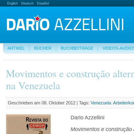
English
Deutsch
Español
ARTIKEL
BÜCHER
BUCHBEITRÄGE
VIDEOS-AUDIO
Movimentos e construção altern
na Venezuela
Geschrieben am 08. Oktober 2012 |
Tags:
Venezuela
Arbeiterkon
Dario Azzellini
Movimentos e construção a