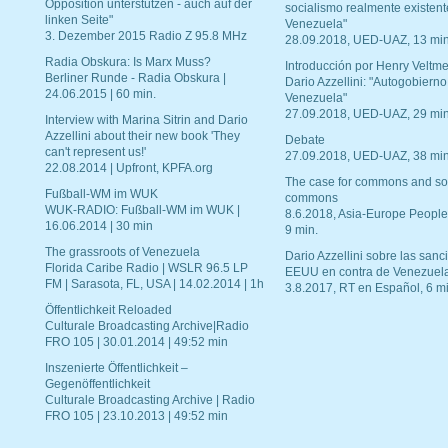
Opposition unterstützen - auch auf der
socialismo realmente existent
linken Seite"
Venezuela"
3. Dezember 2015 Radio Z 95.8 MHz
28.09.2018, UED-UAZ, 13 min
Radia Obskura: Is Marx Muss?
Introducción por Henry Veltme
Berliner Runde - Radia Obskura |
Dario Azzellini: "Autogobierno
24.06.2015 | 60 min.
Venezuela"
27.09.2018, UED-UAZ, 29 min
Interview with Marina Sitrin and Dario
Azzellini about their new book 'They
Debate
can't represent us!'
27.09.2018, UED-UAZ, 38 min
22.08.2014 | Upfront, KPFA.org
The case for commons and so
Fußball-WM im WUK
commons
WUK-RADIO: Fußball-WM im WUK |
8.6.2018, Asia-Europe People
16.06.2014 | 30 min
9 min.
The grassroots of Venezuela
Dario Azzellini sobre las san
Florida Caribe Radio | WSLR 96.5 LP
EEUU en contra de Venezuel
FM | Sarasota, FL, USA | 14.02.2014 | 1h
3.8.2017, RT en Español, 6 mi
Öffentlichkeit Reloaded
Culturale Broadcasting Archive|Radio
FRO 105 | 30.01.2014 | 49:52 min
Inszenierte Öffentlichkeit –
Gegenöffentlichkeit
Culturale Broadcasting Archive | Radio
FRO 105 | 23.10.2013 | 49:52 min