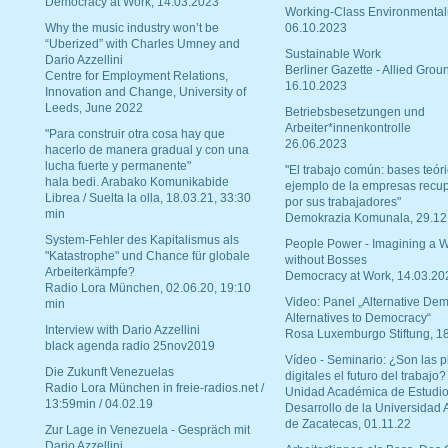
Democracy at Work, 14.03.2023
Working-Class Environmental
Why the music industry won’t be
06.10.2023
“Uberized” with Charles Umney and
Sustainable Work
Dario Azzellini
Berliner Gazette - Allied Grou
Centre for Employment Relations,
16.10.2023
Innovation and Change, University of
Leeds, June 2022
Betriebsbesetzungen und
Arbeiter*innenkontrolle
"Para construir otra cosa hay que
26.06.2023
hacerlo de manera gradual y con una
lucha fuerte y permanente"
"El trabajo común: bases teóri
hala bedi. Arabako Komunikabide
ejemplo de la empresas recu
Librea / Suelta la olla, 18.03.21, 33:30
por sus trabajadores"
min
Demokrazia Komunala, 29.12
System-Fehler des Kapitalismus als
People Power - Imagining a W
"Katastrophe" und Chance für globale
without Bosses
Arbeiterkämpfe?
Democracy at Work, 14.03.20
Radio Lora München, 02.06.20, 19:10
Video: Panel „Alternative Dem
min
Alternatives to Democracy“
Interview with Dario Azzellini
Rosa Luxemburgo Stiftung, 1
black agenda radio 25nov2019
Vídeo - Seminario: ¿Son las p
Die Zukunft Venezuelas
digitales el futuro del trabajo?
Radio Lora München in freie-radios.net /
Unidad Académica de Estudio
13:59min / 04.02.19
Desarrollo de la Universidad
de Zacatecas, 01.11.22
Zur Lage in Venezuela - Gespräch mit
Dario Azzellini