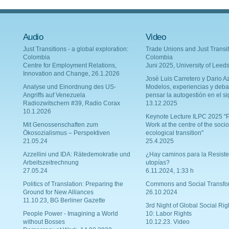
Audio
Video
Just Transitions - a global exploration:
Trade Unions and Just Transit
Colombia
Colombia
Centre for Employment Relations,
Juni 2025, University of Leed
Innovation and Change, 26.1.2026
Josè Luis Carretero y Dario Az
Analyse und Einordnung des US-
Modelos, experiencias y deba
Angriffs auf Venezuela
pensar la autogestión en el si
Radiozwitschern #39, Radio Corax
13.12.2025
10.1.2026
Keynote Lecture ILPC 2025 "P
Mit Genossenschaften zum
Work at the centre of the socio
Ökosozialismus – Perspektiven
ecological transition"
21.05.24
25.4.2025
Azzellini und IDA: Rätedemokratie und
¿Hay caminos para la Resiste
Arbeitszeitrechnung
utopías?
27.05.24
6.11.2024, 1:33 h
Politics of Translation: Preparing the
Commons and Social Transfo
Ground for New Alliances
26.10.2024
11.10.23, BG Berliner Gazette
3rd Night of Global Social Rig
People Power - Imagining a World
10: Labor Rights
without Bosses
10.12.23. Video