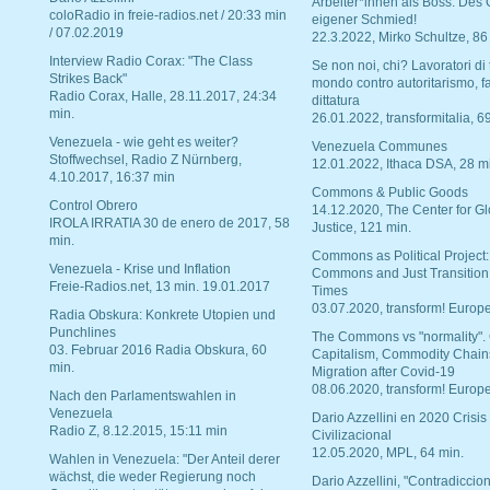
Arbeiter*innen als Boss. Des
coloRadio in freie-radios.net / 20:33 min
eigener Schmied!
/ 07.02.2019
22.3.2022, Mirko Schultze, 86
Interview Radio Corax: "The Class
Se non noi, chi? Lavoratori di t
Strikes Back"
mondo contro autoritarismo, f
Radio Corax, Halle, 28.11.2017, 24:34
dittatura
min.
26.01.2022, transformitalia, 6
Venezuela - wie geht es weiter?
Venezuela Communes
Stoffwechsel, Radio Z Nürnberg,
12.01.2022, Ithaca DSA, 28 m
4.10.2017, 16:37 min
Commons & Public Goods
Control Obrero
14.12.2020, The Center for Gl
IROLA IRRATIA 30 de enero de 2017, 58
Justice, 121 min.
min.
Commons as Political Project:
Venezuela - Krise und Inflation
Commons and Just Transition
Freie-Radios.net, 13 min. 19.01.2017
Times
03.07.2020, transform! Europe
Radia Obskura: Konkrete Utopien und
Punchlines
The Commons vs "normality".
03. Februar 2016 Radia Obskura, 60
Capitalism, Commodity Chain
min.
Migration after Covid-19
08.06.2020, transform! Europe
Nach den Parlamentswahlen in
Venezuela
Dario Azzellini en 2020 Crisis
Radio Z, 8.12.2015, 15:11 min
Civilizacional
12.05.2020, MPL, 64 min.
Wahlen in Venezuela: "Der Anteil derer
wächst, die weder Regierung noch
Dario Azzellini, "Contradiccio