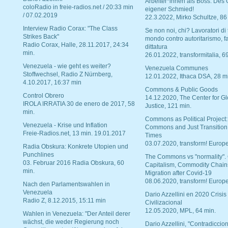
Arbeiter*innen als Boss. Des
coloRadio in freie-radios.net / 20:33 min
eigener Schmied!
/ 07.02.2019
22.3.2022, Mirko Schultze, 86
Interview Radio Corax: "The Class
Se non noi, chi? Lavoratori di t
Strikes Back"
mondo contro autoritarismo, f
Radio Corax, Halle, 28.11.2017, 24:34
dittatura
min.
26.01.2022, transformitalia, 6
Venezuela - wie geht es weiter?
Venezuela Communes
Stoffwechsel, Radio Z Nürnberg,
12.01.2022, Ithaca DSA, 28 m
4.10.2017, 16:37 min
Commons & Public Goods
Control Obrero
14.12.2020, The Center for Gl
IROLA IRRATIA 30 de enero de 2017, 58
Justice, 121 min.
min.
Commons as Political Project:
Venezuela - Krise und Inflation
Commons and Just Transition
Freie-Radios.net, 13 min. 19.01.2017
Times
03.07.2020, transform! Europe
Radia Obskura: Konkrete Utopien und
Punchlines
The Commons vs "normality".
03. Februar 2016 Radia Obskura, 60
Capitalism, Commodity Chain
min.
Migration after Covid-19
08.06.2020, transform! Europe
Nach den Parlamentswahlen in
Venezuela
Dario Azzellini en 2020 Crisis
Radio Z, 8.12.2015, 15:11 min
Civilizacional
12.05.2020, MPL, 64 min.
Wahlen in Venezuela: "Der Anteil derer
wächst, die weder Regierung noch
Dario Azzellini, "Contradiccio