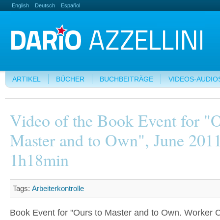
English
Deutsch
Español
ARTIKEL
BÜCHER
BUCHBEITRÄGE
VIDEOS-AUDIO
Video of the Book Event for "O
Master and to Own", June 2011
1h18min
Tags:
Arbeiterkontrolle
Book Event for "Ours to Master and to Own. Worker C