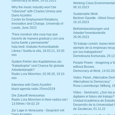
Democracy at Work, 14.03.2023
Working-Class Environmental
Why the music industry won’t be
06.10.2023
“Uberized” with Charles Umney and
Sustainable Work
Dario Azzellini
Berliner Gazette - Allied Grou
Centre for Employment Relations,
16.10.2023
Innovation and Change, University of
Leeds, June 2022
Betriebsbesetzungen und
Arbeiter*innenkontrolle
"Para construir otra cosa hay que
26.06.2023
hacerlo de manera gradual y con una
lucha fuerte y permanente"
"El trabajo común: bases teóri
hala bedi. Arabako Komunikabide
ejemplo de la empresas recu
Librea / Suelta la olla, 18.03.21, 33:30
por sus trabajadores"
min
Demokrazia Komunala, 29.12
System-Fehler des Kapitalismus als
People Power - Imagining a W
"Katastrophe" und Chance für globale
without Bosses
Arbeiterkämpfe?
Democracy at Work, 14.03.20
Radio Lora München, 02.06.20, 19:10
Video: Panel „Alternative Dem
min
Alternatives to Democracy“
Interview with Dario Azzellini
Rosa Luxemburgo Stiftung, 1
black agenda radio 25nov2019
Vídeo - Seminario: ¿Son las p
Die Zukunft Venezuelas
digitales el futuro del trabajo?
Radio Lora München in freie-radios.net /
Unidad Académica de Estudio
13:59min / 04.02.19
Desarrollo de la Universidad
de Zacatecas, 01.11.22
Zur Lage in Venezuela - Gespräch mit
Dario Azzellini