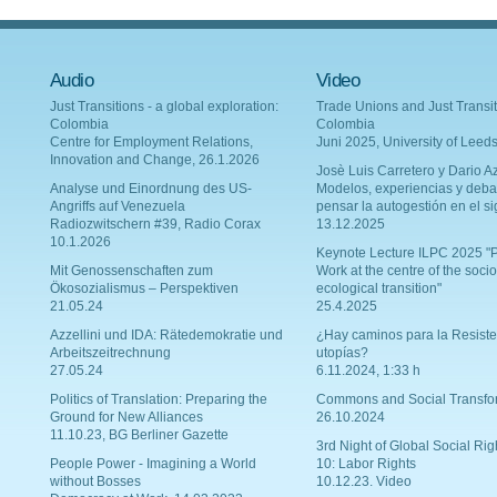
Audio
Video
Just Transitions - a global exploration:
Trade Unions and Just Transit
Colombia
Colombia
Centre for Employment Relations,
Juni 2025, University of Leed
Innovation and Change, 26.1.2026
Josè Luis Carretero y Dario Az
Analyse und Einordnung des US-
Modelos, experiencias y deba
Angriffs auf Venezuela
pensar la autogestión en el si
Radiozwitschern #39, Radio Corax
13.12.2025
10.1.2026
Keynote Lecture ILPC 2025 "P
Mit Genossenschaften zum
Work at the centre of the socio
Ökosozialismus – Perspektiven
ecological transition"
21.05.24
25.4.2025
Azzellini und IDA: Rätedemokratie und
¿Hay caminos para la Resiste
Arbeitszeitrechnung
utopías?
27.05.24
6.11.2024, 1:33 h
Politics of Translation: Preparing the
Commons and Social Transfo
Ground for New Alliances
26.10.2024
11.10.23, BG Berliner Gazette
3rd Night of Global Social Rig
People Power - Imagining a World
10: Labor Rights
without Bosses
10.12.23. Video