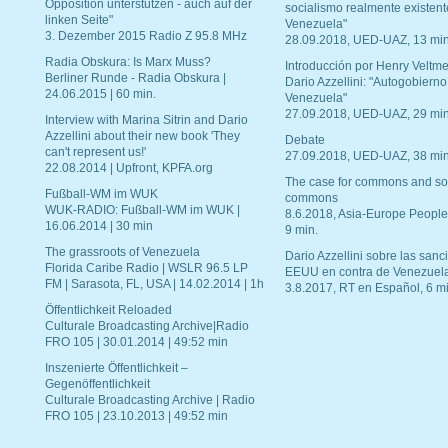
Opposition unterstützen - auch auf der
socialismo realmente existent
linken Seite"
Venezuela"
3. Dezember 2015 Radio Z 95.8 MHz
28.09.2018, UED-UAZ, 13 min
Radia Obskura: Is Marx Muss?
Introducción por Henry Veltme
Berliner Runde - Radia Obskura |
Dario Azzellini: "Autogobierno
24.06.2015 | 60 min.
Venezuela"
27.09.2018, UED-UAZ, 29 min
Interview with Marina Sitrin and Dario
Azzellini about their new book 'They
Debate
can't represent us!'
27.09.2018, UED-UAZ, 38 min
22.08.2014 | Upfront, KPFA.org
The case for commons and so
Fußball-WM im WUK
commons
WUK-RADIO: Fußball-WM im WUK |
8.6.2018, Asia-Europe People
16.06.2014 | 30 min
9 min.
The grassroots of Venezuela
Dario Azzellini sobre las san
Florida Caribe Radio | WSLR 96.5 LP
EEUU en contra de Venezuel
FM | Sarasota, FL, USA | 14.02.2014 | 1h
3.8.2017, RT en Español, 6 mi
Öffentlichkeit Reloaded
Culturale Broadcasting Archive|Radio
FRO 105 | 30.01.2014 | 49:52 min
Inszenierte Öffentlichkeit –
Gegenöffentlichkeit
Culturale Broadcasting Archive | Radio
FRO 105 | 23.10.2013 | 49:52 min