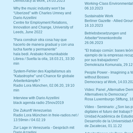
Democracy at Work, 14.03.2023
Working-Class Environmental
Why the music industry won’t be
06.10.2023
“Uberized” with Charles Umney and
Sustainable Work
Dario Azzellini
Berliner Gazette - Allied Grou
Centre for Employment Relations,
16.10.2023
Innovation and Change, University of
Leeds, June 2022
Betriebsbesetzungen und
Arbeiter*innenkontrolle
"Para construir otra cosa hay que
26.06.2023
hacerlo de manera gradual y con una
lucha fuerte y permanente"
"El trabajo común: bases teóri
hala bedi. Arabako Komunikabide
ejemplo de la empresas recu
Librea / Suelta la olla, 18.03.21, 33:30
por sus trabajadores"
min
Demokrazia Komunala, 29.12
System-Fehler des Kapitalismus als
People Power - Imagining a W
"Katastrophe" und Chance für globale
without Bosses
Arbeiterkämpfe?
Democracy at Work, 14.03.20
Radio Lora München, 02.06.20, 19:10
Video: Panel „Alternative Dem
min
Alternatives to Democracy“
Interview with Dario Azzellini
Rosa Luxemburgo Stiftung, 1
black agenda radio 25nov2019
Vídeo - Seminario: ¿Son las p
Die Zukunft Venezuelas
digitales el futuro del trabajo?
Radio Lora München in freie-radios.net /
Unidad Académica de Estudio
13:59min / 04.02.19
Desarrollo de la Universidad
de Zacatecas, 01.11.22
Zur Lage in Venezuela - Gespräch mit
Dario Azzellini