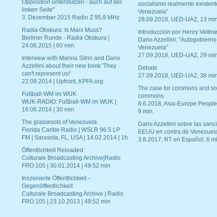
Opposition unterstützen - auch auf der
socialismo realmente existent
linken Seite"
Venezuela"
3. Dezember 2015 Radio Z 95.8 MHz
28.09.2018, UED-UAZ, 13 min
Radia Obskura: Is Marx Muss?
Introducción por Henry Veltme
Berliner Runde - Radia Obskura |
Dario Azzellini: "Autogobierno
24.06.2015 | 60 min.
Venezuela"
27.09.2018, UED-UAZ, 29 min
Interview with Marina Sitrin and Dario
Azzellini about their new book 'They
Debate
can't represent us!'
27.09.2018, UED-UAZ, 38 min
22.08.2014 | Upfront, KPFA.org
The case for commons and so
Fußball-WM im WUK
commons
WUK-RADIO: Fußball-WM im WUK |
8.6.2018, Asia-Europe People
16.06.2014 | 30 min
9 min.
The grassroots of Venezuela
Dario Azzellini sobre las san
Florida Caribe Radio | WSLR 96.5 LP
EEUU en contra de Venezuel
FM | Sarasota, FL, USA | 14.02.2014 | 1h
3.8.2017, RT en Español, 6 mi
Öffentlichkeit Reloaded
Culturale Broadcasting Archive|Radio
FRO 105 | 30.01.2014 | 49:52 min
Inszenierte Öffentlichkeit –
Gegenöffentlichkeit
Culturale Broadcasting Archive | Radio
FRO 105 | 23.10.2013 | 49:52 min