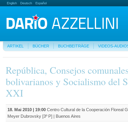
English
Deutsch
Español
ARTIKEL
BÜCHER
BUCHBEITRÄGE
VIDEOS-AUDIO
República, Consejos comunale
bolivarianos y Socialismo del S
XXI
18. Mai 2010 | 19:00
Centro Cultural de la Cooperación Floreal Go
Meyer Dubrovsky [3º P] | Buenos Aires