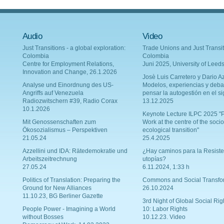
Audio
Video
Just Transitions - a global exploration:
Trade Unions and Just Transit
Colombia
Colombia
Centre for Employment Relations,
Juni 2025, University of Leed
Innovation and Change, 26.1.2026
Josè Luis Carretero y Dario Az
Analyse und Einordnung des US-
Modelos, experiencias y deba
Angriffs auf Venezuela
pensar la autogestión en el si
Radiozwitschern #39, Radio Corax
13.12.2025
10.1.2026
Keynote Lecture ILPC 2025 "P
Mit Genossenschaften zum
Work at the centre of the socio
Ökosozialismus – Perspektiven
ecological transition"
21.05.24
25.4.2025
Azzellini und IDA: Rätedemokratie und
¿Hay caminos para la Resiste
Arbeitszeitrechnung
utopías?
27.05.24
6.11.2024, 1:33 h
Politics of Translation: Preparing the
Commons and Social Transfo
Ground for New Alliances
26.10.2024
11.10.23, BG Berliner Gazette
3rd Night of Global Social Rig
People Power - Imagining a World
10: Labor Rights
without Bosses
10.12.23. Video