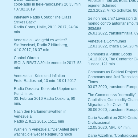
Arbeiter*innen als Boss. Des
coloRadio in freie-radios.net / 20:33 min
eigener Schmied!
/ 07.02.2019
22.3.2022, Mirko Schultze, 86
Interview Radio Corax: "The Class
Se non noi, chi? Lavoratori di t
Strikes Back"
mondo contro autoritarismo, f
Radio Corax, Halle, 28.11.2017, 24:34
dittatura
min.
26.01.2022, transformitalia, 6
Venezuela - wie geht es weiter?
Venezuela Communes
Stoffwechsel, Radio Z Nürnberg,
12.01.2022, Ithaca DSA, 28 m
4.10.2017, 16:37 min
Commons & Public Goods
Control Obrero
14.12.2020, The Center for Gl
IROLA IRRATIA 30 de enero de 2017, 58
Justice, 121 min.
min.
Commons as Political Project:
Venezuela - Krise und Inflation
Commons and Just Transition
Freie-Radios.net, 13 min. 19.01.2017
Times
03.07.2020, transform! Europe
Radia Obskura: Konkrete Utopien und
Punchlines
The Commons vs "normality".
03. Februar 2016 Radia Obskura, 60
Capitalism, Commodity Chain
min.
Migration after Covid-19
08.06.2020, transform! Europe
Nach den Parlamentswahlen in
Venezuela
Dario Azzellini en 2020 Crisis
Radio Z, 8.12.2015, 15:11 min
Civilizacional
12.05.2020, MPL, 64 min.
Wahlen in Venezuela: "Der Anteil derer
wächst, die weder Regierung noch
Dario Azzellini, "Contradiccio