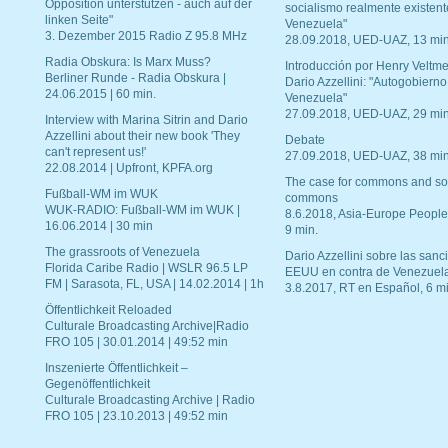
Opposition unterstützen - auch auf der
socialismo realmente existent
linken Seite"
Venezuela"
3. Dezember 2015 Radio Z 95.8 MHz
28.09.2018, UED-UAZ, 13 min
Radia Obskura: Is Marx Muss?
Introducción por Henry Veltme
Berliner Runde - Radia Obskura |
Dario Azzellini: "Autogobierno
24.06.2015 | 60 min.
Venezuela"
27.09.2018, UED-UAZ, 29 min
Interview with Marina Sitrin and Dario
Azzellini about their new book 'They
Debate
can't represent us!'
27.09.2018, UED-UAZ, 38 min
22.08.2014 | Upfront, KPFA.org
The case for commons and so
Fußball-WM im WUK
commons
WUK-RADIO: Fußball-WM im WUK |
8.6.2018, Asia-Europe People
16.06.2014 | 30 min
9 min.
The grassroots of Venezuela
Dario Azzellini sobre las san
Florida Caribe Radio | WSLR 96.5 LP
EEUU en contra de Venezuel
FM | Sarasota, FL, USA | 14.02.2014 | 1h
3.8.2017, RT en Español, 6 mi
Öffentlichkeit Reloaded
Culturale Broadcasting Archive|Radio
FRO 105 | 30.01.2014 | 49:52 min
Inszenierte Öffentlichkeit –
Gegenöffentlichkeit
Culturale Broadcasting Archive | Radio
FRO 105 | 23.10.2013 | 49:52 min