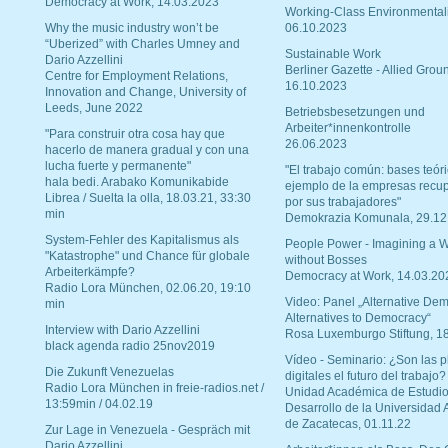
Democracy at Work, 14.03.2023
Working-Class Environmental
Why the music industry won’t be
06.10.2023
“Uberized” with Charles Umney and
Sustainable Work
Dario Azzellini
Berliner Gazette - Allied Grou
Centre for Employment Relations,
16.10.2023
Innovation and Change, University of
Leeds, June 2022
Betriebsbesetzungen und
Arbeiter*innenkontrolle
"Para construir otra cosa hay que
26.06.2023
hacerlo de manera gradual y con una
lucha fuerte y permanente"
"El trabajo común: bases teóri
hala bedi. Arabako Komunikabide
ejemplo de la empresas recu
Librea / Suelta la olla, 18.03.21, 33:30
por sus trabajadores"
min
Demokrazia Komunala, 29.12
System-Fehler des Kapitalismus als
People Power - Imagining a W
"Katastrophe" und Chance für globale
without Bosses
Arbeiterkämpfe?
Democracy at Work, 14.03.20
Radio Lora München, 02.06.20, 19:10
Video: Panel „Alternative Dem
min
Alternatives to Democracy“
Interview with Dario Azzellini
Rosa Luxemburgo Stiftung, 1
black agenda radio 25nov2019
Vídeo - Seminario: ¿Son las p
Die Zukunft Venezuelas
digitales el futuro del trabajo?
Radio Lora München in freie-radios.net /
Unidad Académica de Estudio
13:59min / 04.02.19
Desarrollo de la Universidad
de Zacatecas, 01.11.22
Zur Lage in Venezuela - Gespräch mit
Dario Azzellini