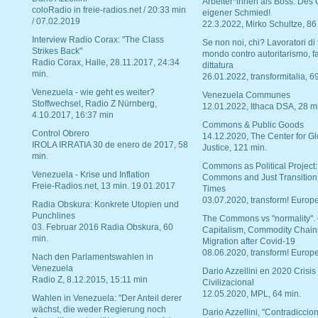
Arbeiter*innen als Boss. Des
coloRadio in freie-radios.net / 20:33 min
eigener Schmied!
/ 07.02.2019
22.3.2022, Mirko Schultze, 86
Interview Radio Corax: "The Class
Se non noi, chi? Lavoratori di t
Strikes Back"
mondo contro autoritarismo, f
Radio Corax, Halle, 28.11.2017, 24:34
dittatura
min.
26.01.2022, transformitalia, 6
Venezuela - wie geht es weiter?
Venezuela Communes
Stoffwechsel, Radio Z Nürnberg,
12.01.2022, Ithaca DSA, 28 m
4.10.2017, 16:37 min
Commons & Public Goods
Control Obrero
14.12.2020, The Center for Gl
IROLA IRRATIA 30 de enero de 2017, 58
Justice, 121 min.
min.
Commons as Political Project:
Venezuela - Krise und Inflation
Commons and Just Transition
Freie-Radios.net, 13 min. 19.01.2017
Times
03.07.2020, transform! Europe
Radia Obskura: Konkrete Utopien und
Punchlines
The Commons vs "normality".
03. Februar 2016 Radia Obskura, 60
Capitalism, Commodity Chain
min.
Migration after Covid-19
08.06.2020, transform! Europe
Nach den Parlamentswahlen in
Venezuela
Dario Azzellini en 2020 Crisis
Radio Z, 8.12.2015, 15:11 min
Civilizacional
12.05.2020, MPL, 64 min.
Wahlen in Venezuela: "Der Anteil derer
wächst, die weder Regierung noch
Dario Azzellini, "Contradiccio