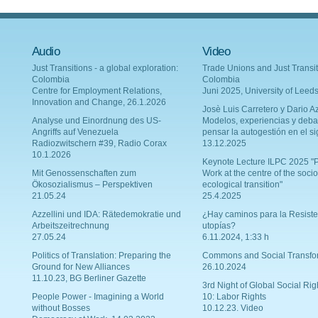
Audio
Video
Just Transitions - a global exploration:
Trade Unions and Just Transit
Colombia
Colombia
Centre for Employment Relations,
Juni 2025, University of Leed
Innovation and Change, 26.1.2026
Josè Luis Carretero y Dario Az
Analyse und Einordnung des US-
Modelos, experiencias y deba
Angriffs auf Venezuela
pensar la autogestión en el si
Radiozwitschern #39, Radio Corax
13.12.2025
10.1.2026
Keynote Lecture ILPC 2025 "P
Mit Genossenschaften zum
Work at the centre of the socio
Ökosozialismus – Perspektiven
ecological transition"
21.05.24
25.4.2025
Azzellini und IDA: Rätedemokratie und
¿Hay caminos para la Resiste
Arbeitszeitrechnung
utopías?
27.05.24
6.11.2024, 1:33 h
Politics of Translation: Preparing the
Commons and Social Transfo
Ground for New Alliances
26.10.2024
11.10.23, BG Berliner Gazette
3rd Night of Global Social Rig
People Power - Imagining a World
10: Labor Rights
without Bosses
10.12.23. Video