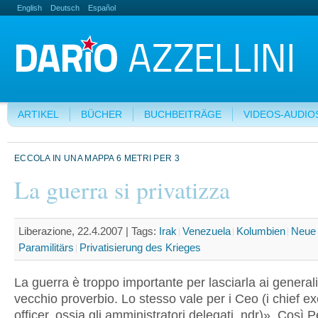
English
Deutsch
Español
ARTIKEL
BÜCHER
BUCHBEITRÄGE
VIDEOS-AUDIO
ECCOLA IN UNA MAPPA 6 METRI PER 3
La guerra si privatizza
Liberazione, 22.4.2007 |
Tags:
Irak
Venezuela
Kolumbien
Neue 
Paramilitärs
Privatisierung des Krieges
La guerra è troppo importante per lasciarla ai generali, 
vecchio proverbio. Lo stesso vale per i Ceo (i chief e
officer, ossia gli amministratori delegati, ndr)». Così 