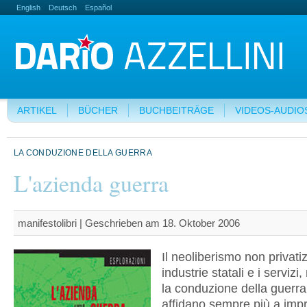
English
Deutsch
Español
ARTIKEL
BÜCHER
BUCHBEITRÄGE
VIDEOS-AUDIO
LA CONDUZIONE DELLA GUERRA
L'azienda guerra
manifestolibri | Geschrieben am 18. Oktober 2006
Il neoliberismo non privati
industrie statali e i serviz
la conduzione della guerra.
affidano sempre più a impr