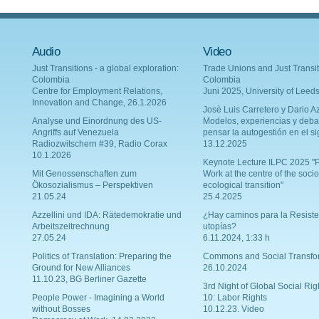
Audio
Video
Just Transitions - a global exploration:
Trade Unions and Just Transit
Colombia
Colombia
Centre for Employment Relations,
Juni 2025, University of Leed
Innovation and Change, 26.1.2026
Josè Luis Carretero y Dario Az
Analyse und Einordnung des US-
Modelos, experiencias y deba
Angriffs auf Venezuela
pensar la autogestión en el si
Radiozwitschern #39, Radio Corax
13.12.2025
10.1.2026
Keynote Lecture ILPC 2025 "P
Mit Genossenschaften zum
Work at the centre of the socio
Ökosozialismus – Perspektiven
ecological transition"
21.05.24
25.4.2025
Azzellini und IDA: Rätedemokratie und
¿Hay caminos para la Resiste
Arbeitszeitrechnung
utopías?
27.05.24
6.11.2024, 1:33 h
Politics of Translation: Preparing the
Commons and Social Transfo
Ground for New Alliances
26.10.2024
11.10.23, BG Berliner Gazette
3rd Night of Global Social Rig
People Power - Imagining a World
10: Labor Rights
without Bosses
10.12.23. Video