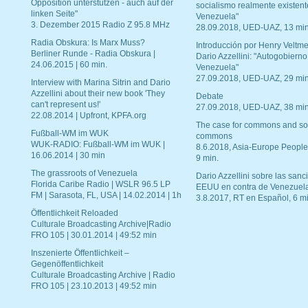
Opposition unterstützen - auch auf der
socialismo realmente existent
linken Seite"
Venezuela"
3. Dezember 2015 Radio Z 95.8 MHz
28.09.2018, UED-UAZ, 13 min
Radia Obskura: Is Marx Muss?
Introducción por Henry Veltme
Berliner Runde - Radia Obskura |
Dario Azzellini: "Autogobierno
24.06.2015 | 60 min.
Venezuela"
27.09.2018, UED-UAZ, 29 min
Interview with Marina Sitrin and Dario
Azzellini about their new book 'They
Debate
can't represent us!'
27.09.2018, UED-UAZ, 38 min
22.08.2014 | Upfront, KPFA.org
The case for commons and so
Fußball-WM im WUK
commons
WUK-RADIO: Fußball-WM im WUK |
8.6.2018, Asia-Europe People
16.06.2014 | 30 min
9 min.
The grassroots of Venezuela
Dario Azzellini sobre las san
Florida Caribe Radio | WSLR 96.5 LP
EEUU en contra de Venezuel
FM | Sarasota, FL, USA | 14.02.2014 | 1h
3.8.2017, RT en Español, 6 mi
Öffentlichkeit Reloaded
Culturale Broadcasting Archive|Radio
FRO 105 | 30.01.2014 | 49:52 min
Inszenierte Öffentlichkeit –
Gegenöffentlichkeit
Culturale Broadcasting Archive | Radio
FRO 105 | 23.10.2013 | 49:52 min