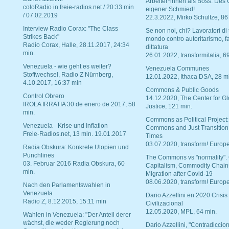
Arbeiter*innen als Boss. Des
coloRadio in freie-radios.net / 20:33 min
eigener Schmied!
/ 07.02.2019
22.3.2022, Mirko Schultze, 86
Interview Radio Corax: "The Class
Se non noi, chi? Lavoratori di t
Strikes Back"
mondo contro autoritarismo, f
Radio Corax, Halle, 28.11.2017, 24:34
dittatura
min.
26.01.2022, transformitalia, 6
Venezuela - wie geht es weiter?
Venezuela Communes
Stoffwechsel, Radio Z Nürnberg,
12.01.2022, Ithaca DSA, 28 m
4.10.2017, 16:37 min
Commons & Public Goods
Control Obrero
14.12.2020, The Center for Gl
IROLA IRRATIA 30 de enero de 2017, 58
Justice, 121 min.
min.
Commons as Political Project:
Venezuela - Krise und Inflation
Commons and Just Transition
Freie-Radios.net, 13 min. 19.01.2017
Times
03.07.2020, transform! Europe
Radia Obskura: Konkrete Utopien und
Punchlines
The Commons vs "normality".
03. Februar 2016 Radia Obskura, 60
Capitalism, Commodity Chain
min.
Migration after Covid-19
08.06.2020, transform! Europe
Nach den Parlamentswahlen in
Venezuela
Dario Azzellini en 2020 Crisis
Radio Z, 8.12.2015, 15:11 min
Civilizacional
12.05.2020, MPL, 64 min.
Wahlen in Venezuela: "Der Anteil derer
wächst, die weder Regierung noch
Dario Azzellini, "Contradiccio