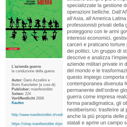
specializzate la gestione d
operazioni belliche. Dall’Af
all’Asia, all’America Latina 
professionisti privati della
proteggono con le armi go
interessi economici, gesti
carceri e praticano torture
dei politici. Un gruppo di s
descrive e analizza l’impie
aziende militari private in 
L'azienda guerra
del mondo e le trasformaz
la conduzione della guerra
questo impiego comporta n
Autor:
Dario Azzellini e
contemporanea divenuta 
Boris Kanzleiter (a cura di)
Publisher:
manifestolibri
permanente dell’ordine glo
Seiten:
224
guerra come impresa reali
Veröffentlicht
2006
forma paradigmatica, gli obi
Kaufen
neoliberismo: trasferire al 
http://www.manifestolibri.it/vedi_collana_indice.p...
anche la più propria delle 
statali e aprire un campo 
https://shop.manifestolibri.it/prodotto/l-