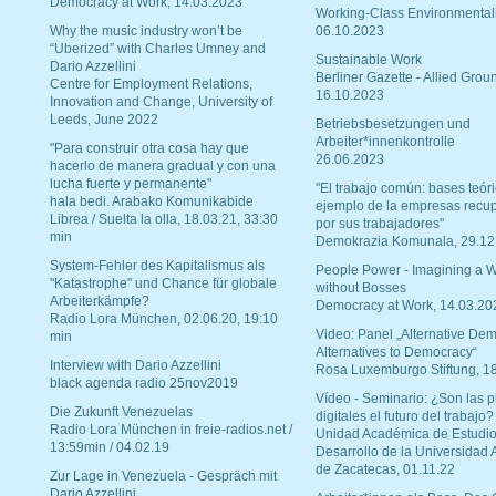
Democracy at Work, 14.03.2023
Working-Class Environmental
Why the music industry won’t be
06.10.2023
“Uberized” with Charles Umney and
Sustainable Work
Dario Azzellini
Berliner Gazette - Allied Grou
Centre for Employment Relations,
16.10.2023
Innovation and Change, University of
Leeds, June 2022
Betriebsbesetzungen und
Arbeiter*innenkontrolle
"Para construir otra cosa hay que
26.06.2023
hacerlo de manera gradual y con una
lucha fuerte y permanente"
"El trabajo común: bases teóri
hala bedi. Arabako Komunikabide
ejemplo de la empresas recu
Librea / Suelta la olla, 18.03.21, 33:30
por sus trabajadores"
min
Demokrazia Komunala, 29.12
System-Fehler des Kapitalismus als
People Power - Imagining a W
"Katastrophe" und Chance für globale
without Bosses
Arbeiterkämpfe?
Democracy at Work, 14.03.20
Radio Lora München, 02.06.20, 19:10
Video: Panel „Alternative Dem
min
Alternatives to Democracy“
Interview with Dario Azzellini
Rosa Luxemburgo Stiftung, 1
black agenda radio 25nov2019
Vídeo - Seminario: ¿Son las p
Die Zukunft Venezuelas
digitales el futuro del trabajo?
Radio Lora München in freie-radios.net /
Unidad Académica de Estudio
13:59min / 04.02.19
Desarrollo de la Universidad
de Zacatecas, 01.11.22
Zur Lage in Venezuela - Gespräch mit
Dario Azzellini