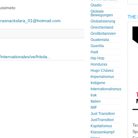
Gladio
uisimeto
Globale
Bewegungen
THE 
ntrasnackslara_01@hotmail.com
Globalisierung
Griechenland
Großbritannien
Guatemala
Guerilla
Haiti
nternationales/ve/fritola...
Hip Hop
Honduras
Hugo Chávez
Imperialismus
Indigene
Internationalismus
Irak
Italien
IWF
Just Transition
JustTransition
Te
Kapitalismus
Sp
Klassenkampf