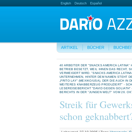
English
Deutsch
Español
ARTIKEL
BÜCHER
BUCHBE
40 ARBEITER DER "SNACKS AMERICA LATINA" 
BETRIEB BESETZT, WEIL IHNEN DAS RECHT, 
VERWEIGERT WIRD. "SNACKS AMERICA LATINA
UNTERNEHMEN, HINTER DEM NAMEN STEHT D
„FRITO LAY“ (MEXIKO/USA), DER DIE AUCH I
WEITERES KNABBERZEUG PRODUZIERT" - SCHR
LESEREISEBERICHT "DAVID GEGEN GOLIATH" 
BERICHTS IN DER "JUNGEN WELT" VOM 26. OK
Streik für Gewerks
schon geknabbert