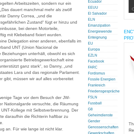
Ecuador
gelten Arbeitszeiten, sondern nur ein
EEUU
 „Das dauert manchmal mehr als zwölf
El Salvador
etär Danny Correa, „und die
ELN
sgefährlichen Zustand“ fügt er hinzu und
Emanzipation
leinbusse, bei denen Motorteile,
ENC
Energiewende
tig mit Klebeband fixiert wurden.
PRO
Enteignung
 eine Delegation einer anderen, ebenfalls im
EU
erband UNT (Union Nacional de
Europa
 Beziehungen unterhält, obwohl es sich
EZLN
rganisierte Betriebsgewerkschaft eine
Facebook
nterstützt ganz stark“, so Danny, „und
FARC
taates Lara und das regionale Parlament.
Fordismus
 gibt, müssen wir auf alles vorbereitet
Fossile Energien
Frankreich
Friedensgespräche
s wenige Tage vor dem Besuch der JW-
FSLN
Fussball
 der Nationalgarde versuchte, die Räumung
G8
 UNT-Kollege mit Selbstverbrennung. Der
Geheimdienste
e daraufhin die Richterin haftbar zu
Gender
e.
Th
Genossenschaften
g an. Für wie lange ist nicht klar.
Re
Gewerkschaften