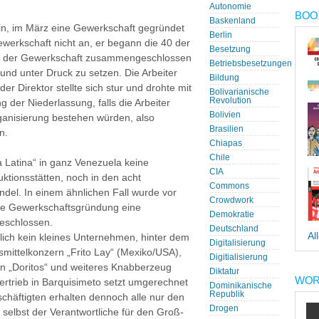
Autonomie
BOOK
Baskenland
in, im März eine Gewerkschaft gegründet
Berlin
ewerkschaft nicht an, er begann die 40 der
Besetzung
 in der Gewerkschaft zusammengeschlossen
Betriebsbesetzungen
und unter Druck zu setzen. Die Arbeiter
Bildung
der Direktor stellte sich stur und drohte mit
Bolivarianische
Revolution
 der Niederlassung, falls die Arbeiter
Bolivien
rganisierung bestehen würden, also
Brasilien
n.
Chiapas
Chile
a Latina“ in ganz Venezuela keine
CIA
ktionsstätten, noch in den acht
Commons
ndel. In einem ähnlichen Fall wurde vor
Crowdwork
die Gewerkschaftsgründung eine
Demokratie
geschlossen.
Deutschland
Al
rlich kein kleines Unternehmen, hinter dem
Digitalisierung
mittelkonzern „Frito Lay“ (Mexiko/USA),
Digitialisierung
hen „Doritos“ und weiteres Knabberzeug
Diktatur
WOR
 Vertrieb in Barquisimeto setzt umgerechnet
Dominikanische
Republik
schäftigten erhalten dennoch alle nur den
Drogen
selbst der Verantwortliche für den Groß-