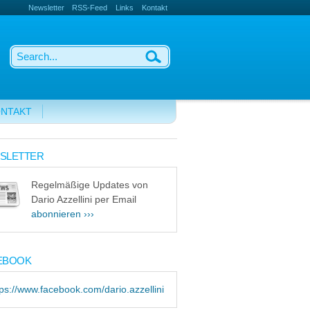
Newsletter
RSS-Feed
Links
Kontakt
NTAKT
SLETTER
Regelmäßige Updates von
Dario Azzellini per Email
abonnieren ›››
EBOOK
tps://www.facebook.com/dario.azzellini