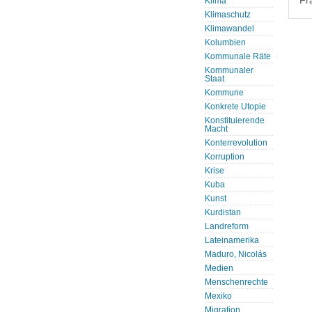
Fr
Klima
Klimaschutz
Klimawandel
Kolumbien
Kommunale Räte
Kommunaler
Staat
Kommune
Konkrete Utopie
Konstituierende
Macht
Konterrevolution
Korruption
Krise
Kuba
Kunst
Kurdistan
Landreform
Lateinamerika
Maduro, Nicolás
Medien
Menschenrechte
Mexiko
Migration