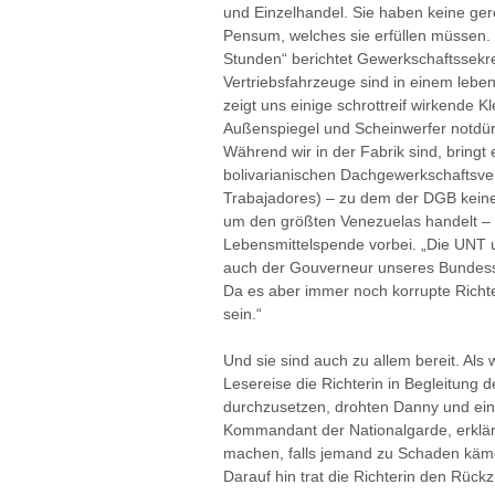
und Einzelhandel. Sie haben keine gere
Pensum, welches sie erfüllen müssen.
Stunden“ berichtet Gewerkschaftssekr
Vertriebsfahrzeuge sind in einem leben
zeigt uns einige schrottreif wirkende K
Außenspiegel und Scheinwerfer notdürf
Während wir in der Fabrik sind, bringt
bolivarianischen Dachgewerkschaftsv
Trabajadores) – zu dem der DGB keine
um den größten Venezuelas handelt – o
Lebensmittelspende vorbei. „Die UNT u
auch der Gouverneur unseres Bundess
Da es aber immer noch korrupte Richter
sein.“
Und sie sind auch zu allem bereit. Al
Lesereise die Richterin in Begleitung
durchzusetzen, drohten Danny und ein
Kommandant der Nationalgarde, erklärt
machen, falls jemand zu Schaden käm
Darauf hin trat die Richterin den Rückzu