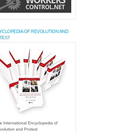
YCLOPEDIA OF REVOLUTION AND
TEST
e International Encyclopedia of
volution and Protest