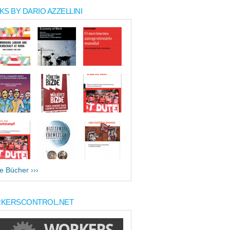
S BY DARIO AZZELLINI
le Bücher ›››
KERSCONTROL.NET