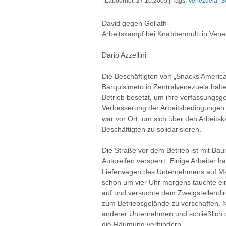
Labournet, 27.10.2005 |
Tags:
Venezuela
S
David gegen Goliath
Arbeitskampf bei Knabbermulti in Vene
Dario Azzellini
Die Beschäftigten von „Snacks America
Barquisimeto in Zentralvenezuela halte
Betrieb besetzt, um ihre verfassungs
Verbesserung der Arbeitsbedingungen 
war vor Ort, um sich über den Arbeitsk
Beschäftigten zu solidarisieren.
Die Straße vor dem Betrieb ist mit B
Autoreifen versperrt. Einige Arbeiter h
Lieferwagen des Unternehmens auf Mat
schon um vier Uhr morgens tauchte eine
auf und versuchte dem Zweigstellendi
zum Betriebsgelände zu verschaffen. N
anderer Unternehmen und schließlich 
die Räumung verhindern.