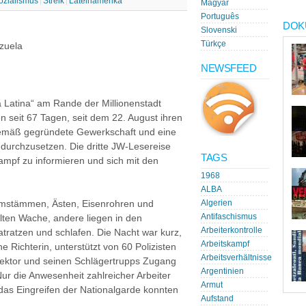
ozialismus
Streik
Lateinamerika
Magyar
Português
DOK
Slovenski
Türkçe
zuela
NEWSFEED
 Latina“ am Rande der Millionenstadt
n seit 67 Tagen, seit dem 22. August ihren
gemäß gegründete Gewerkschaft und eine
durchzusetzen. Die dritte JW-Lesereise
TAGS
ampf zu informieren und sich mit den
1968
ALBA
aumstämmen, Ästen, Eisenrohren und
Algerien
Antifaschismus
alten Wache, andere liegen in den
Arbeiterkontrolle
ratzen und schlafen. Die Nacht war kurz,
Arbeitskampf
 Richterin, unterstützt von 60 Polizisten
Arbeitsverhältnisse
rektor und seinen Schlägertrupps Zugang
Argentinien
ur die Anwesenheit zahlreicher Arbeiter
Armut
das Eingreifen der Nationalgarde konnten
Aufstand