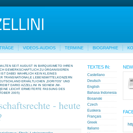
ITRÄGE
VIDEOS-AUDIOS
TERMINE
BIOGRAPHIE
KO
HALTEN SEIT AUGUST IN BARQUISIMETO IHREN
TEXTES IN:
NEW
SICH GEWERKSCHAFTLICH ZU ORGANISIEREN
 IST DABEI WAHRLICH KEIN KLEINES
Castellano
ER TRANSNATIONALE LEBENSMITTELKONZERN
Deutsch
N DEUTSCHLAND ERHÄLTLICHEN „DORITOS“ UND
EIBT DARIO AZZELLINI IN SEINEM JW-
English
(EINE LEICHT ERWEITERTE FASSUNG DES
Bahasa Indonesia
TOBER 2005)
Bosanski
chaftsrechte - heute
Czech
Euskera
FAC
?
Français
Greek
ht
Italiano