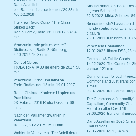
Zur Lage in Venezuela - Gespräch mit
Dario Azzellini
Arbeiter*innen als Boss. Des
coloRadio in freie-radios.net / 20:33 min
eigener Schmied!
/ 07.02.2019
22.3.2022, Mirko Schultze, 86
Interview Radio Corax: "The Class
Se non noi, chi? Lavoratori di t
Strikes Back"
mondo contro autoritarismo, f
Radio Corax, Halle, 28.11.2017, 24:34
dittatura
min.
26.01.2022, transformitalia, 6
Venezuela - wie geht es weiter?
Venezuela Communes
Stoffwechsel, Radio Z Nürnberg,
12.01.2022, Ithaca DSA, 28 m
4.10.2017, 16:37 min
Commons & Public Goods
Control Obrero
14.12.2020, The Center for Gl
IROLA IRRATIA 30 de enero de 2017, 58
Justice, 121 min.
min.
Commons as Political Project:
Venezuela - Krise und Inflation
Commons and Just Transition
Freie-Radios.net, 13 min. 19.01.2017
Times
03.07.2020, transform! Europe
Radia Obskura: Konkrete Utopien und
Punchlines
The Commons vs "normality".
03. Februar 2016 Radia Obskura, 60
Capitalism, Commodity Chain
min.
Migration after Covid-19
08.06.2020, transform! Europe
Nach den Parlamentswahlen in
Venezuela
Dario Azzellini en 2020 Crisis
Radio Z, 8.12.2015, 15:11 min
Civilizacional
12.05.2020, MPL, 64 min.
Wahlen in Venezuela: "Der Anteil derer