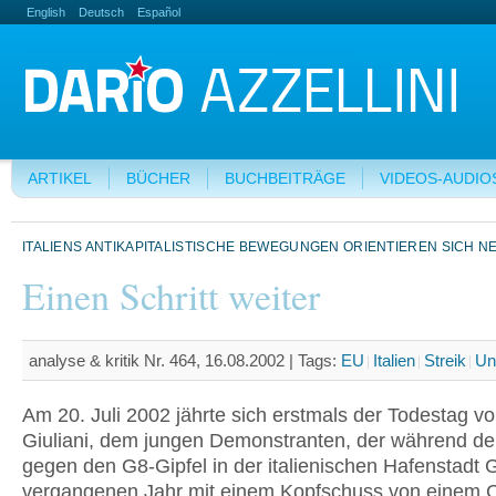
English
Deutsch
Español
ARTIKEL
BÜCHER
BUCHBEITRÄGE
VIDEOS-AUDIO
ITALIENS ANTIKAPITALISTISCHE BEWEGUNGEN ORIENTIEREN SICH N
Einen Schritt weiter
analyse & kritik Nr. 464, 16.08.2002 |
Tags:
EU
Italien
Streik
Un
Am 20. Juli 2002 jährte sich erstmals der Todestag v
Giuliani, dem jungen Demonstranten, der während de
gegen den G8-Gipfel in der italienischen Hafenstadt
vergangenen Jahr mit einem Kopfschuss von einem C