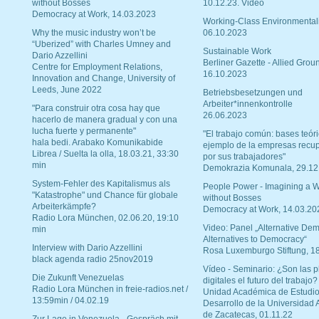
without Bosses
10.12.23. Video
Democracy at Work, 14.03.2023
Working-Class Environmental
Why the music industry won’t be
06.10.2023
“Uberized” with Charles Umney and
Sustainable Work
Dario Azzellini
Berliner Gazette - Allied Grou
Centre for Employment Relations,
16.10.2023
Innovation and Change, University of
Leeds, June 2022
Betriebsbesetzungen und
Arbeiter*innenkontrolle
"Para construir otra cosa hay que
26.06.2023
hacerlo de manera gradual y con una
lucha fuerte y permanente"
"El trabajo común: bases teóri
hala bedi. Arabako Komunikabide
ejemplo de la empresas recu
Librea / Suelta la olla, 18.03.21, 33:30
por sus trabajadores"
min
Demokrazia Komunala, 29.12
System-Fehler des Kapitalismus als
People Power - Imagining a W
"Katastrophe" und Chance für globale
without Bosses
Arbeiterkämpfe?
Democracy at Work, 14.03.20
Radio Lora München, 02.06.20, 19:10
Video: Panel „Alternative Dem
min
Alternatives to Democracy“
Interview with Dario Azzellini
Rosa Luxemburgo Stiftung, 1
black agenda radio 25nov2019
Vídeo - Seminario: ¿Son las p
Die Zukunft Venezuelas
digitales el futuro del trabajo?
Radio Lora München in freie-radios.net /
Unidad Académica de Estudio
13:59min / 04.02.19
Desarrollo de la Universidad
de Zacatecas, 01.11.22