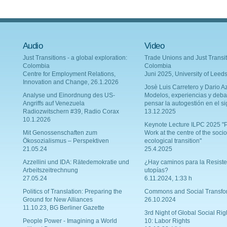
Audio
Video
Just Transitions - a global exploration:
Trade Unions and Just Transit
Colombia
Colombia
Centre for Employment Relations,
Juni 2025, University of Leed
Innovation and Change, 26.1.2026
Josè Luis Carretero y Dario Az
Analyse und Einordnung des US-
Modelos, experiencias y deba
Angriffs auf Venezuela
pensar la autogestión en el si
Radiozwitschern #39, Radio Corax
13.12.2025
10.1.2026
Keynote Lecture ILPC 2025 "P
Mit Genossenschaften zum
Work at the centre of the socio
Ökosozialismus – Perspektiven
ecological transition"
21.05.24
25.4.2025
Azzellini und IDA: Rätedemokratie und
¿Hay caminos para la Resiste
Arbeitszeitrechnung
utopías?
27.05.24
6.11.2024, 1:33 h
Politics of Translation: Preparing the
Commons and Social Transfo
Ground for New Alliances
26.10.2024
11.10.23, BG Berliner Gazette
3rd Night of Global Social Rig
People Power - Imagining a World
10: Labor Rights