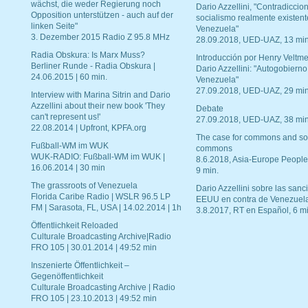
wächst, die weder Regierung noch
Dario Azzellini, "Contradiccio
Opposition unterstützen - auch auf der
socialismo realmente existent
linken Seite"
Venezuela"
3. Dezember 2015 Radio Z 95.8 MHz
28.09.2018, UED-UAZ, 13 min
Radia Obskura: Is Marx Muss?
Introducción por Henry Veltme
Berliner Runde - Radia Obskura |
Dario Azzellini: "Autogobierno
24.06.2015 | 60 min.
Venezuela"
27.09.2018, UED-UAZ, 29 min
Interview with Marina Sitrin and Dario
Azzellini about their new book 'They
Debate
can't represent us!'
27.09.2018, UED-UAZ, 38 min
22.08.2014 | Upfront, KPFA.org
The case for commons and so
Fußball-WM im WUK
commons
WUK-RADIO: Fußball-WM im WUK |
8.6.2018, Asia-Europe People
16.06.2014 | 30 min
9 min.
The grassroots of Venezuela
Dario Azzellini sobre las san
Florida Caribe Radio | WSLR 96.5 LP
EEUU en contra de Venezuel
FM | Sarasota, FL, USA | 14.02.2014 | 1h
3.8.2017, RT en Español, 6 mi
Öffentlichkeit Reloaded
Culturale Broadcasting Archive|Radio
FRO 105 | 30.01.2014 | 49:52 min
Inszenierte Öffentlichkeit –
Gegenöffentlichkeit
Culturale Broadcasting Archive | Radio
FRO 105 | 23.10.2013 | 49:52 min