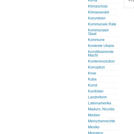
Fr
Klima
Klimaschutz
Klimawandel
Kolumbien
Kommunale Räte
Kommunaler
Staat
Kommune
Konkrete Utopie
Konstituierende
Macht
Konterrevolution
Korruption
Krise
Kuba
Kunst
Kurdistan
Landreform
Lateinamerika
Maduro, Nicolás
Medien
Menschenrechte
Mexiko
Migration