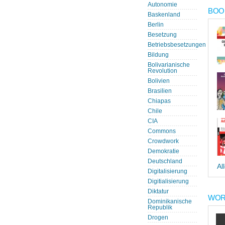
Autonomie
BOOK
Baskenland
Berlin
Besetzung
Betriebsbesetzungen
Bildung
Bolivarianische
Revolution
Bolivien
Brasilien
Chiapas
Chile
CIA
Commons
Crowdwork
Demokratie
Deutschland
Al
Digitalisierung
Digitialisierung
Diktatur
WOR
Dominikanische
Republik
Drogen