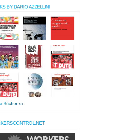
S BY DARIO AZZELLINI
le Bücher ›››
KERSCONTROL.NET