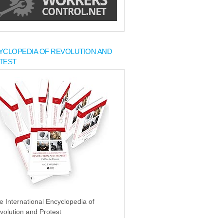
YCLOPEDIA OF REVOLUTION AND
TEST
e International Encyclopedia of
volution and Protest