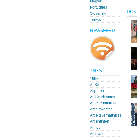
Magyar
Português
DOK
Slovenski
Türkçe
NEWSFEED
TAGS
1968
ALBA
Algerien
Antifaschismus
Arbeiterkontrolle
Arbeitskampf
Arbeitsverhältnisse
Argentinien
Armut
Aufstand