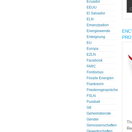
Ecuador
EEUU
El Salvador
ELN
Emanzipation
ENC
Energiewende
PRO
Enteignung
EU
Europa
EZLN
Facebook
FARC
Fordismus
Fossile Energien
Frankreich
Friedensgespräche
FSLN
Fussball
G8
Geheimdienste
Gender
Th
Genossenschaften
Re
Gewerkschaften