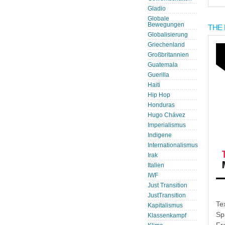
Gladio
Globale
Bewegungen
THE 
Globalisierung
Griechenland
Großbritannien
Guatemala
Guerilla
Haiti
Hip Hop
Honduras
Hugo Chávez
Imperialismus
Indigene
Internationalismus
Irak
Italien
IWF
Just Transition
JustTransition
Te
Kapitalismus
Sp
Klassenkampf