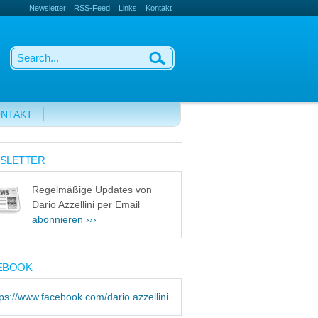
Newsletter
RSS-Feed
Links
Kontakt
NTAKT
SLETTER
Regelmäßige Updates von
Dario Azzellini per Email
abonnieren ›››
EBOOK
tps://www.facebook.com/dario.azzellini