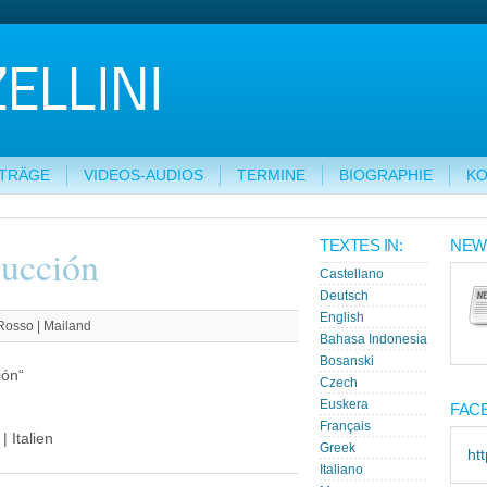
ITRÄGE
VIDEOS-AUDIOS
TERMINE
BIOGRAPHIE
KO
TEXTES IN:
NEW
ucción
Castellano
Deutsch
English
 Rosso | Mailand
Bahasa Indonesia
Bosanski
ión“
Czech
Euskera
FAC
Français
 Italien
Greek
ht
Italiano