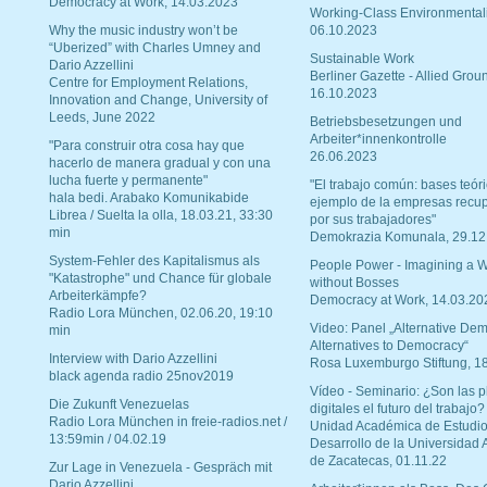
Democracy at Work, 14.03.2023
Working-Class Environmental
Why the music industry won’t be
06.10.2023
“Uberized” with Charles Umney and
Sustainable Work
Dario Azzellini
Berliner Gazette - Allied Grou
Centre for Employment Relations,
16.10.2023
Innovation and Change, University of
Leeds, June 2022
Betriebsbesetzungen und
Arbeiter*innenkontrolle
"Para construir otra cosa hay que
26.06.2023
hacerlo de manera gradual y con una
lucha fuerte y permanente"
"El trabajo común: bases teóri
hala bedi. Arabako Komunikabide
ejemplo de la empresas recu
Librea / Suelta la olla, 18.03.21, 33:30
por sus trabajadores"
min
Demokrazia Komunala, 29.12
System-Fehler des Kapitalismus als
People Power - Imagining a W
"Katastrophe" und Chance für globale
without Bosses
Arbeiterkämpfe?
Democracy at Work, 14.03.20
Radio Lora München, 02.06.20, 19:10
Video: Panel „Alternative Dem
min
Alternatives to Democracy“
Interview with Dario Azzellini
Rosa Luxemburgo Stiftung, 1
black agenda radio 25nov2019
Vídeo - Seminario: ¿Son las p
Die Zukunft Venezuelas
digitales el futuro del trabajo?
Radio Lora München in freie-radios.net /
Unidad Académica de Estudio
13:59min / 04.02.19
Desarrollo de la Universidad
de Zacatecas, 01.11.22
Zur Lage in Venezuela - Gespräch mit
Dario Azzellini