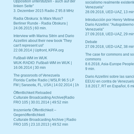
Opposition unterstützen - auch auf der
socialismo realmente existent
linken Seite"
Venezuela"
3. Dezember 2015 Radio Z 95.8 MHz
28.09.2018, UED-UAZ, 13 min
Radia Obskura: Is Marx Muss?
Introducción por Henry Veltme
Berliner Runde - Radia Obskura |
Dario Azzellini: "Autogobierno
24.06.2015 | 60 min.
Venezuela"
27.09.2018, UED-UAZ, 29 min
Interview with Marina Sitrin and Dario
Azzellini about their new book 'They
Debate
can't represent us!'
27.09.2018, UED-UAZ, 38 min
22.08.2014 | Upfront, KPFA.org
The case for commons and so
Fußball-WM im WUK
commons
WUK-RADIO: Fußball-WM im WUK |
8.6.2018, Asia-Europe People
16.06.2014 | 30 min
9 min.
The grassroots of Venezuela
Dario Azzellini sobre las san
Florida Caribe Radio | WSLR 96.5 LP
EEUU en contra de Venezuel
FM | Sarasota, FL, USA | 14.02.2014 | 1h
3.8.2017, RT en Español, 6 mi
Öffentlichkeit Reloaded
Culturale Broadcasting Archive|Radio
FRO 105 | 30.01.2014 | 49:52 min
Inszenierte Öffentlichkeit –
Gegenöffentlichkeit
Culturale Broadcasting Archive | Radio
FRO 105 | 23.10.2013 | 49:52 min