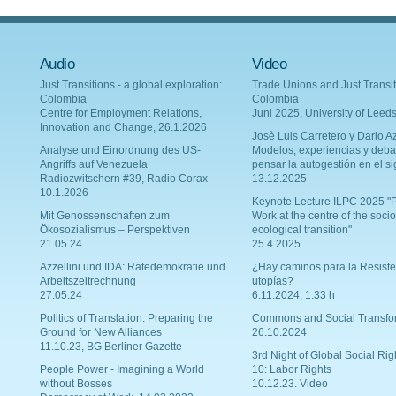
Audio
Video
Just Transitions - a global exploration:
Trade Unions and Just Transit
Colombia
Colombia
Centre for Employment Relations,
Juni 2025, University of Leed
Innovation and Change, 26.1.2026
Josè Luis Carretero y Dario Az
Analyse und Einordnung des US-
Modelos, experiencias y deba
Angriffs auf Venezuela
pensar la autogestión en el si
Radiozwitschern #39, Radio Corax
13.12.2025
10.1.2026
Keynote Lecture ILPC 2025 "P
Mit Genossenschaften zum
Work at the centre of the socio
Ökosozialismus – Perspektiven
ecological transition"
21.05.24
25.4.2025
Azzellini und IDA: Rätedemokratie und
¿Hay caminos para la Resiste
Arbeitszeitrechnung
utopías?
27.05.24
6.11.2024, 1:33 h
Politics of Translation: Preparing the
Commons and Social Transfo
Ground for New Alliances
26.10.2024
11.10.23, BG Berliner Gazette
3rd Night of Global Social Rig
People Power - Imagining a World
10: Labor Rights
without Bosses
10.12.23. Video