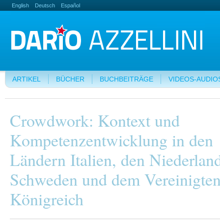
English
Deutsch
Español
ARTIKEL
BÜCHER
BUCHBEITRÄGE
VIDEOS-AUDIO
Crowdwork: Kontext und
Kompetenzentwicklung in den
Ländern Italien, den Niederlan
Schweden und dem Vereinigte
Königreich