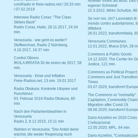
Arbeiter*innen als Boss. Des
coloRadio in freie-radios.net / 20:33 min
eigener Schmied!
/ 07.02.2019
22.3.2022, Mirko Schultze, 86
Interview Radio Corax: "The Class
Se non noi, chi? Lavoratori di t
Strikes Back"
mondo contro autoritarismo, f
Radio Corax, Halle, 28.11.2017, 24:34
dittatura
min.
26.01.2022, transformitalia, 6
Venezuela - wie geht es weiter?
Venezuela Communes
Stoffwechsel, Radio Z Nürnberg,
12.01.2022, Ithaca DSA, 28 m
4.10.2017, 16:37 min
Commons & Public Goods
Control Obrero
14.12.2020, The Center for Gl
IROLA IRRATIA 30 de enero de 2017, 58
Justice, 121 min.
min.
Commons as Political Project:
Venezuela - Krise und Inflation
Commons and Just Transition
Freie-Radios.net, 13 min. 19.01.2017
Times
03.07.2020, transform! Europe
Radia Obskura: Konkrete Utopien und
Punchlines
The Commons vs "normality".
03. Februar 2016 Radia Obskura, 60
Capitalism, Commodity Chain
min.
Migration after Covid-19
08.06.2020, transform! Europe
Nach den Parlamentswahlen in
Venezuela
Dario Azzellini en 2020 Crisis
Radio Z, 8.12.2015, 15:11 min
Civilizacional
12.05.2020, MPL, 64 min.
Wahlen in Venezuela: "Der Anteil derer
wächst, die weder Regierung noch
Dario Azzellini, "Contradiccio