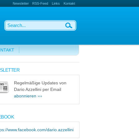
Newsletter
RSS-Feed
Links
Kontakt
NTAKT
SLETTER
Regelmäßige Updates von
Dario Azzellini per Email
abonnieren ›››
EBOOK
tps://www.facebook.com/dario.azzellini