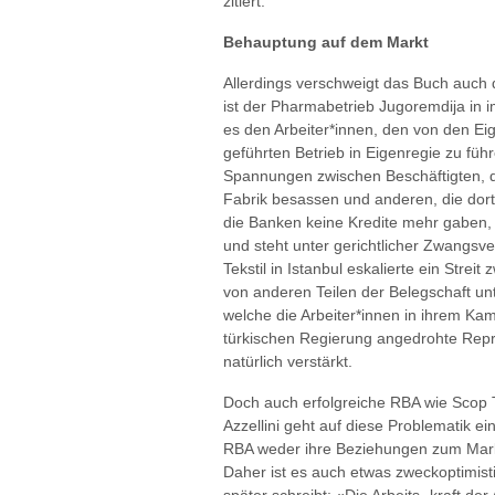
zitiert.
Behauptung auf dem Markt
Allerdings verschweigt das Buch auch d
ist der Pharmabetrieb Jugoremdija in 
es den Arbeiter*innen, den von den Ei
geführten Betrieb in Eigenregie zu füh
Spannungen zwischen Beschäftigten, di
Fabrik besassen und anderen, die dort 
die Banken keine Kredite mehr gaben,
und steht unter gerichtlicher Zwangsve
Tekstil in Istanbul eskalierte ein Strei
von anderen Teilen der Belegschaft u
welche die Arbeiter*innen in ihrem Kam
türkischen Regierung angedrohte Repr
natürlich verstärkt.
Doch auch erfolgreiche RBA wie Scop 
Azzellini geht auf diese Problematik ein
RBA weder ihre Beziehungen zum Mark
Daher ist es auch etwas zweckoptimist