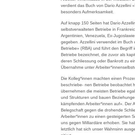
verdient das Buch von Dario Azzellini
besonders Aufmerksamkeit.
Auf knapp 150 Seiten hat Dario Azzelli
selbstverwalteten Betriebe in Frankreich
Argentinien, Venezuela, Ex-Jugoslawi
gegeben. Azzellini verwendet im Buch
Betriebe» (RBA) und führt den Begriff 
Betriebe bezeichnet, die zuvor als kapi
deren Schliessung oder Bankrott zu e
Übernahme unter Arbeiter*innenselbstv
Die Kolleg*innen machten einen Prozess
beschriebe- nen Betriebe beobachtet 
übernehmen die meisten Betriebe egali
und Strukturen und bauen Beziehunge
kämpfenden Arbeiter*innen auf». Der 
Belegschaft gegen die drohende Schlie
Arbeiter*innen zu einen gesteigerten 
uns gegen Milliardäre erhoben. Sie hab
letztlich hat sich unser Wahnsinn ausg