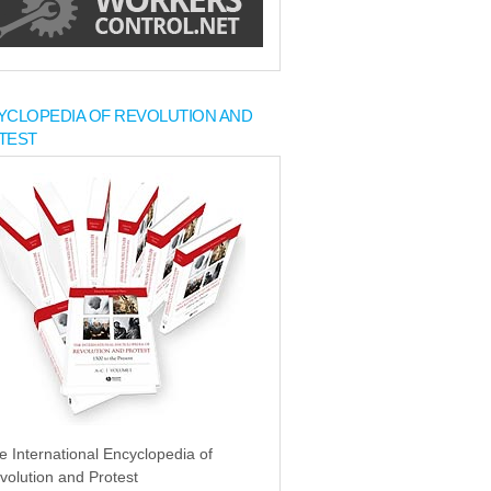
YCLOPEDIA OF REVOLUTION AND
TEST
e International Encyclopedia of
volution and Protest