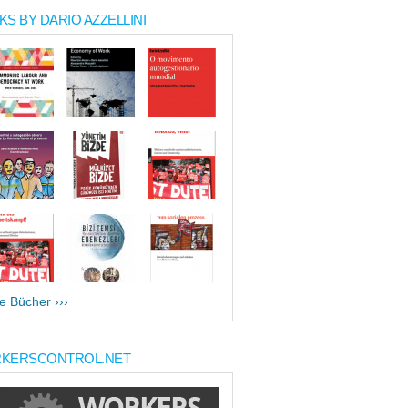
S BY DARIO AZZELLINI
le Bücher ›››
KERSCONTROL.NET