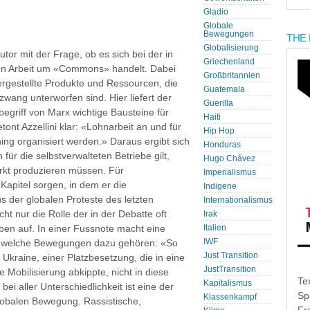
Gladio
Globale
Bewegungen
THE 
Globalisierung
Autor mit der Frage, ob es sich bei der in
Griechenland
ten Arbeit um «Commons» handelt. Dabei
Großbritannien
ergestellte Produkte und Ressourcen, die
Guatemala
zwang unterworfen sind. Hier liefert der
Guerilla
begriff von Marx wichtige Bausteine für
Haiti
tont Azzellini klar: «Lohnarbeit an und für
Hip Hop
ing organisiert werden.» Daraus ergibt sich
Honduras
für die selbstverwalteten Betriebe gilt,
Hugo Chávez
arkt produzieren müssen. Für
Imperialismus
 Kapitel sorgen, in dem er die
Indigene
us der globalen Proteste des letzten
Internationalismus
cht nur die Rolle der in der Debatte oft
Irak
ben auf. In einer Fussnote macht eine
Italien
IWF
e, welche Bewegungen dazu gehören: «So
Just Transition
 Ukraine, einer Platzbesetzung, die in eine
JustTransition
e Mobilisierung abkippte, nicht in diese
Te
Kapitalismus
ei aller Unterschiedlichkeit ist eine der
Sp
Klassenkampf
obalen Bewegung. Rassistische,