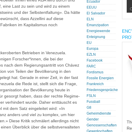
r Arbeiter*innen eines RBA wird durch und
Ecuador
uf, eine Last zu sein und wird zu einem
EEUU
seins und der Selbstentfaltung». Da hätte
El Salvador
ewünscht, dass Azzellini auf diese
ELN
 Fabriken im Kapitalismus noch
Emanzipation
ENC
Energiewende
PRO
Enteignung
EU
Europa
ückeroberten Betrieben in Venezuela.
EZLN
enigen Forscher*innen, die bei der
Facebook
ses nach dem Regierungsantritt von Chávez
FARC
ion von Teilen der Bevölkerung in den
Fordismus
elegt hat. Gerade in einer Zeit, in der fast
Fossile Energien
ezuela die Rede ist, stellt sich die Frage,
Frankreich
organisation der Bevölkerung heute in
Friedensgespräche
für gesorgt haben, dass der rechte Regime-
FSLN
Fussball
her verhindert wurde. Daher enttäuscht es
G8
mit dem Satz eingeleitet wird: «In
Geheimdienste
ganz anders und viel zu komplex, um hier
Gender
.» Diese Kritik schmälert allerdings nicht
Th
Genossenschaften
h einen Überblick über die selbstverwalteten
Re
Gewerkschaften