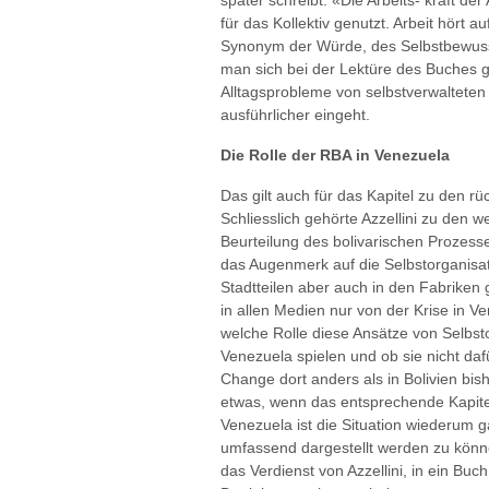
später schreibt: «Die Arbeits- kraft de
für das Kollektiv genutzt. Arbeit hört a
Synonym der Würde, des Selbstbewusst
man sich bei der Lektüre des Buches g
Alltagsprobleme von selbstverwalteten
ausführlicher eingeht.
Die Rolle der RBA in Venezuela
Das gilt auch für das Kapitel zu den r
Schliesslich gehörte Azzellini zu den w
Beurteilung des bolivarischen Prozes
das Augenmerk auf die Selbstorganisat
Stadtteilen aber auch in den Fabriken g
in allen Medien nur von der Krise in Ven
welche Rolle diese Ansätze von Selbst
Venezuela spielen und ob sie nicht da
Change dort anders als in Bolivien bis
etwas, wenn das entsprechende Kapitel 
Venezuela ist die Situation wiederum 
umfassend dargestellt werden zu können
das Verdienst von Azzellini, in ein Buc