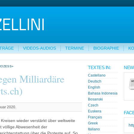
ITRÄGE
VIDEOS-AUDIOS
TERMINE
BIOGRAPHIE
KO
ROZESS»
TEXTES IN:
NEW
gen Milliardäre
Castellano
Deutsch
ts.ch)
English
Bahasa Indonesia
Bosanski
Czech
anuar 2020.
Euskera
FAC
Français
 Kreisen wieder verstärkt über weltweite
Greek
ht
st völlige Abwesenheit der
Italiano
erichterstattung über die Proteste auf. So