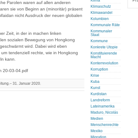
Fr
Klima
sche Parolen waren auf allen anderen
Klimaschutz
ren sie von Beginn an (minoritär) präsent
Klimawandel
r Maidan nicht Ausdruck der neuen globalen
Kolumbien
Kommunale Räte
Kommunaler
iner Zeit, in der in machen linken
Staat
balen sozialen Bewegung von Hongkong
Kommune
 geschwärmt wird. Dabei wird eben
Konkrete Utopie
 um tendenziell rechte, wie in Hongkong
Konstituierende
Macht
ln kann.
Konterrevolution
Korruption
n 20-03-04.pdf
Krise
Kuba
eitung.– 31. Januar 2020.
Kunst
Kurdistan
Landreform
Lateinamerika
Maduro, Nicolás
Medien
Menschenrechte
Mexiko
Migration