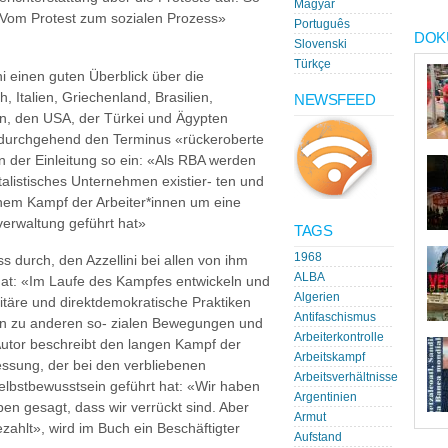
Magyar
 «Vom Protest zum sozialen Prozess»
Português
DOK
Slovenski
Türkçe
ni einen guten Überblick über die
, Italien, Griechenland, Brasilien,
NEWSFEED
en, den USA, der Türkei und Ägypten
 durchgehend den Terminus «rückeroberte
in der Einleitung so ein: «Als RBA werden
talistisches Unternehmen existier- ten und
inem Kampf der Arbeiter*innen um eine
erwaltung geführt hat»
TAGS
1968
 durch, den Azzellini bei allen von ihm
ALBA
hat: «Im Laufe des Kampfes entwickeln und
Algerien
täre und direktdemokratische Praktiken
Antifaschismus
n zu anderen so- zialen Bewegungen und
Arbeiterkontrolle
Autor beschreibt den langen Kampf der
Arbeitskampf
ssung, der bei den verbliebenen
Arbeitsverhältnisse
Selbstbewusstsein geführt hat: «Wir haben
Argentinien
en gesagt, dass wir verrückt sind. Aber
Armut
ezahlt», wird im Buch ein Beschäftigter
Aufstand