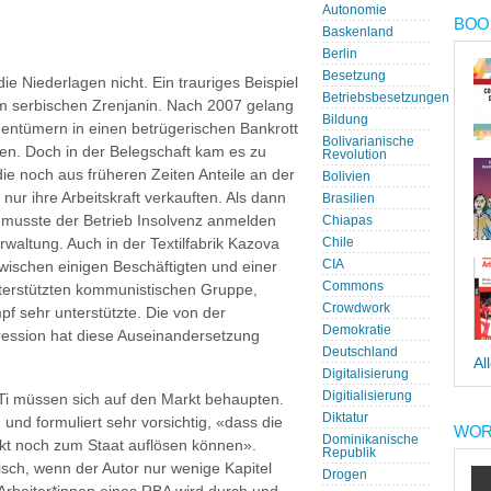
Autonomie
BOOK
Baskenland
Berlin
Besetzung
ie Niederlagen nicht. Ein trauriges Beispiel
Betriebsbesetzungen
im serbischen Zrenjanin. Nach 2007 gelang
Bildung
gentümern in einen betrügerischen Bankrott
Bolivarianische
ren. Doch in der Belegschaft kam es zu
Revolution
e noch aus früheren Zeiten Anteile an der
Bolivien
nur ihre Arbeitskraft verkauften. Als dann
Brasilien
 musste der Betrieb Insolvenz anmelden
Chiapas
rwaltung. Auch in der Textilfabrik Kazova
Chile
CIA
t zwischen einigen Beschäftigten und einer
Commons
nterstützten kommunistischen Gruppe,
Crowdwork
pf sehr unterstützte. Die von der
Demokratie
ession hat diese Auseinandersetzung
Deutschland
Al
Digitalisierung
Digitialisierung
Ti müssen sich auf den Markt behaupten.
Diktatur
 und formuliert sehr vorsichtig, «dass die
WOR
Dominikanische
t noch zum Staat auflösen können».
Republik
isch, wenn der Autor nur wenige Kapitel
Drogen