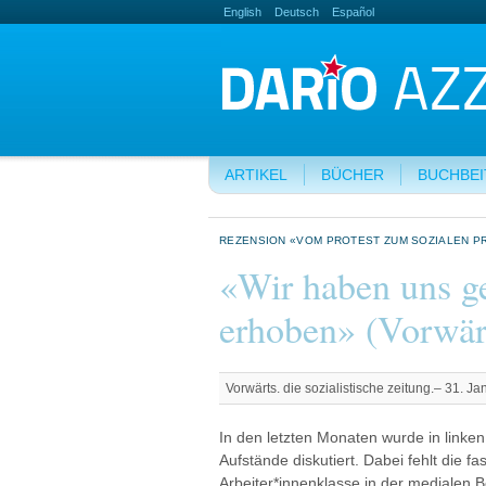
English
Deutsch
Español
ARTIKEL
BÜCHER
BUCHBE
REZENSION «VOM PROTEST ZUM SOZIALEN P
«Wir haben uns ge
erhoben» (Vorwär
Vorwärts. die sozialistische zeitung.– 31. J
In den letzten Monaten wurde in linken
Aufstände diskutiert. Dabei fehlt die fa
Arbeiter*innenklasse in der medialen B