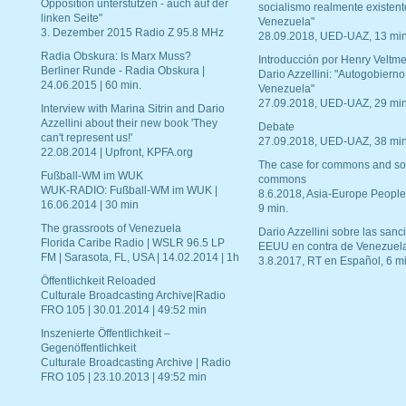
Opposition unterstützen - auch auf der
socialismo realmente existent
linken Seite"
Venezuela"
3. Dezember 2015 Radio Z 95.8 MHz
28.09.2018, UED-UAZ, 13 min
Radia Obskura: Is Marx Muss?
Introducción por Henry Veltme
Berliner Runde - Radia Obskura |
Dario Azzellini: "Autogobierno
24.06.2015 | 60 min.
Venezuela"
27.09.2018, UED-UAZ, 29 min
Interview with Marina Sitrin and Dario
Azzellini about their new book 'They
Debate
can't represent us!'
27.09.2018, UED-UAZ, 38 min
22.08.2014 | Upfront, KPFA.org
The case for commons and so
Fußball-WM im WUK
commons
WUK-RADIO: Fußball-WM im WUK |
8.6.2018, Asia-Europe People
16.06.2014 | 30 min
9 min.
The grassroots of Venezuela
Dario Azzellini sobre las san
Florida Caribe Radio | WSLR 96.5 LP
EEUU en contra de Venezuel
FM | Sarasota, FL, USA | 14.02.2014 | 1h
3.8.2017, RT en Español, 6 mi
Öffentlichkeit Reloaded
Culturale Broadcasting Archive|Radio
FRO 105 | 30.01.2014 | 49:52 min
Inszenierte Öffentlichkeit –
Gegenöffentlichkeit
Culturale Broadcasting Archive | Radio
FRO 105 | 23.10.2013 | 49:52 min