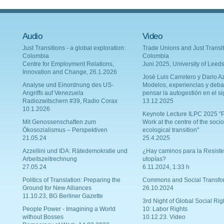
Audio
Video
Just Transitions - a global exploration:
Trade Unions and Just Transit
Colombia
Colombia
Centre for Employment Relations,
Juni 2025, University of Leed
Innovation and Change, 26.1.2026
Josè Luis Carretero y Dario Az
Analyse und Einordnung des US-
Modelos, experiencias y deba
Angriffs auf Venezuela
pensar la autogestión en el si
Radiozwitschern #39, Radio Corax
13.12.2025
10.1.2026
Keynote Lecture ILPC 2025 "P
Mit Genossenschaften zum
Work at the centre of the socio
Ökosozialismus – Perspektiven
ecological transition"
21.05.24
25.4.2025
Azzellini und IDA: Rätedemokratie und
¿Hay caminos para la Resiste
Arbeitszeitrechnung
utopías?
27.05.24
6.11.2024, 1:33 h
Politics of Translation: Preparing the
Commons and Social Transfo
Ground for New Alliances
26.10.2024
11.10.23, BG Berliner Gazette
3rd Night of Global Social Rig
People Power - Imagining a World
10: Labor Rights
without Bosses
10.12.23. Video