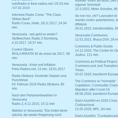
Arbeiter*innen als Boss. Des
coloRadio in freie-radios.net / 20:33 min
eigener Schmied!
/ 07.02.2019
22.3.2022, Mirko Schultze, 86
Interview Radio Corax: "The Class
Se non noi, chi? Lavoratori di t
Strikes Back"
mondo contro autoritarismo, f
Radio Corax, Halle, 28.11.2017, 24:34
dittatura
min.
26.01.2022, transformitalia, 6
Venezuela - wie geht es weiter?
Venezuela Communes
Stoffwechsel, Radio Z Nürnberg,
12.01.2022, Ithaca DSA, 28 m
4.10.2017, 16:37 min
Commons & Public Goods
Control Obrero
14.12.2020, The Center for Gl
IROLA IRRATIA 30 de enero de 2017, 58
Justice, 121 min.
min.
Commons as Political Project:
Venezuela - Krise und Inflation
Commons and Just Transition
Freie-Radios.net, 13 min. 19.01.2017
Times
03.07.2020, transform! Europe
Radia Obskura: Konkrete Utopien und
Punchlines
The Commons vs "normality".
03. Februar 2016 Radia Obskura, 60
Capitalism, Commodity Chain
min.
Migration after Covid-19
08.06.2020, transform! Europe
Nach den Parlamentswahlen in
Venezuela
Dario Azzellini en 2020 Crisis
Radio Z, 8.12.2015, 15:11 min
Civilizacional
12.05.2020, MPL, 64 min.
Wahlen in Venezuela: "Der Anteil derer
wächst, die weder Regierung noch
Dario Azzellini, "Contradiccio