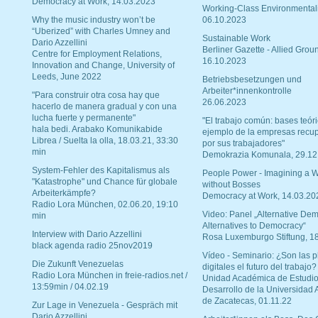
Democracy at Work, 14.03.2023
Working-Class Environmental
Why the music industry won’t be
06.10.2023
“Uberized” with Charles Umney and
Sustainable Work
Dario Azzellini
Berliner Gazette - Allied Grou
Centre for Employment Relations,
16.10.2023
Innovation and Change, University of
Leeds, June 2022
Betriebsbesetzungen und
Arbeiter*innenkontrolle
"Para construir otra cosa hay que
26.06.2023
hacerlo de manera gradual y con una
lucha fuerte y permanente"
"El trabajo común: bases teóri
hala bedi. Arabako Komunikabide
ejemplo de la empresas recu
Librea / Suelta la olla, 18.03.21, 33:30
por sus trabajadores"
min
Demokrazia Komunala, 29.12
System-Fehler des Kapitalismus als
People Power - Imagining a W
"Katastrophe" und Chance für globale
without Bosses
Arbeiterkämpfe?
Democracy at Work, 14.03.20
Radio Lora München, 02.06.20, 19:10
Video: Panel „Alternative Dem
min
Alternatives to Democracy“
Interview with Dario Azzellini
Rosa Luxemburgo Stiftung, 1
black agenda radio 25nov2019
Vídeo - Seminario: ¿Son las p
Die Zukunft Venezuelas
digitales el futuro del trabajo?
Radio Lora München in freie-radios.net /
Unidad Académica de Estudio
13:59min / 04.02.19
Desarrollo de la Universidad
de Zacatecas, 01.11.22
Zur Lage in Venezuela - Gespräch mit
Dario Azzellini