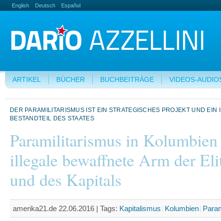
English
Deutsch
Español
ARTIKEL
BÜCHER
BUCHBEITRÄGE
VIDEOS-AUDIO
DER PARAMILITARISMUS IST EIN STRATEGISCHES PROJEKT UND EIN
BESTANDTEIL DES STAATES
Paramilitarismus in Kolumbien
illegale bewaffnete Arm der Eli
und des Kapitals
amerika21.de 22.06.2016 |
Tags:
Kapitalismus
Kolumbien
Param