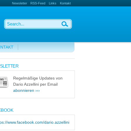
Newsletter
RSS-Feed
Links
Kontakt
NTAKT
SLETTER
Regelmäßige Updates von
Dario Azzellini per Email
abonnieren ›››
EBOOK
tps://www.facebook.com/dario.azzellini