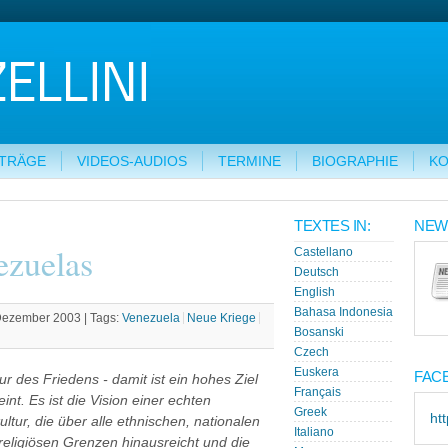
ITRÄGE
VIDEOS-AUDIOS
TERMINE
BIOGRAPHIE
KO
TEXTES IN:
NEW
ezuelas
Castellano
Deutsch
English
Bahasa Indonesia
 Dezember 2003 |
Tags:
Venezuela
Neue Kriege
Bosanski
Czech
Euskera
FAC
tur des Friedens - damit ist ein hohes Ziel
Français
int. Es ist die Vision einer echten
Greek
ht
kultur, die über alle ethnischen, nationalen
Italiano
religiösen Grenzen hinausreicht und die