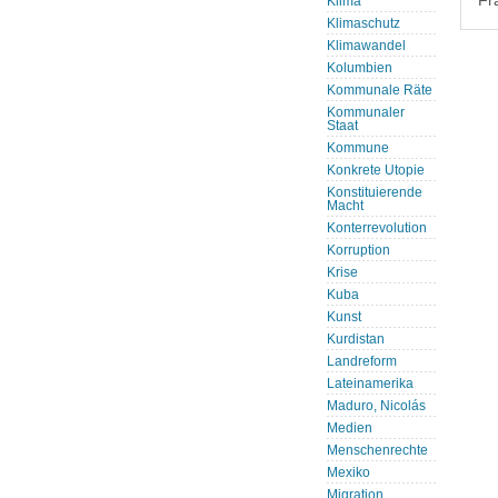
Fr
Klima
Klimaschutz
Klimawandel
Kolumbien
Kommunale Räte
Kommunaler
Staat
Kommune
Konkrete Utopie
Konstituierende
Macht
Konterrevolution
Korruption
Krise
Kuba
Kunst
Kurdistan
Landreform
Lateinamerika
Maduro, Nicolás
Medien
Menschenrechte
Mexiko
Migration