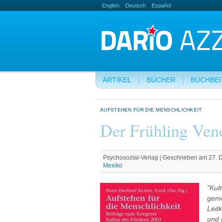
English
Deutsch
Español
ARTIKEL
BÜCHER
BUCHBE
AUFSTEHEN FÜR DIE MENSCHLICHKEIT
Der Frühling Ven
Psychosozial-Verlag | Geschrieben am 27.
Mexiko
"Kul
geme
Leit
und 