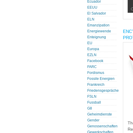
Ecuador
EEUU
El Salvador
ELN
Emanzipation
ENC
Energiewende
PRO
Enteignung
EU
Europa
EZLN
Facebook
FARC
Fordismus
Fossile Energien
Frankreich
Friedensgespräche
FSLN
Fussball
G8
Geheimdienste
Gender
Th
Genossenschaften
Re
Gewerkschaften