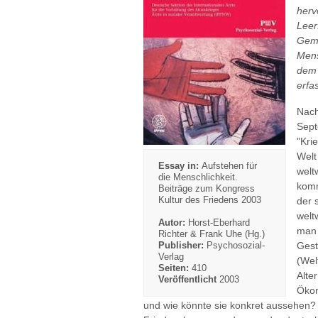
herv
Leer
Geme
Mens
dem 
erfa
Nach
Sept
"Kri
Welt
Essay in:
Aufstehen für
welt
die Menschlichkeit.
komm
Beiträge zum Kongress
Kultur des Friedens 2003
der 
welt
Autor:
Horst-Eberhard
man 
Richter & Frank Uhe (Hg.)
Publisher:
Psychosozial-
Gest
Verlag
(Wel
Seiten:
410
Alte
Veröffentlicht
2003
Ökon
und wie könnte sie konkret aussehen? 