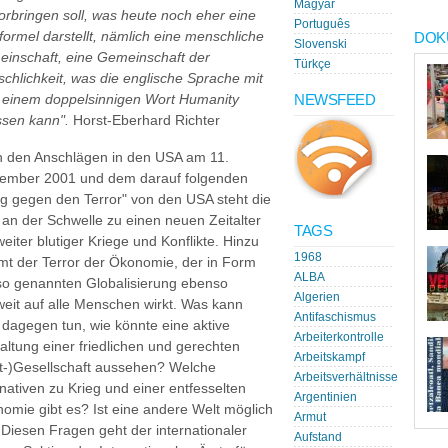
Magyar
orbringen soll, was heute noch eher eine
Português
formel darstellt, nämlich eine menschliche
DOK
Slovenski
inschaft, eine Gemeinschaft der
Türkçe
chlichkeit, was die englische Sprache mit
NEWSFEED
einem doppelsinnigen Wort Humanity
ssen kann".
Horst-Eberhard Richter
 den Anschlägen in den USA am 11.
ember 2001 und dem darauf folgenden
eg gegen den Terror" von den USA steht die
 an der Schwelle zu einen neuen Zeitalter
TAGS
weiter blutiger Kriege und Konflikte. Hinzu
1968
t der Terror der Ökonomie, der in Form
ALBA
so genannten Globalisierung ebenso
Algerien
weit auf alle Menschen wirkt. Was kann
Antifaschismus
dagegen tun, wie könnte eine aktive
Arbeiterkontrolle
altung einer friedlichen und gerechten
Arbeitskampf
t-)Gesellschaft aussehen? Welche
Arbeitsverhältnisse
rnativen zu Krieg und einer entfesselten
Argentinien
omie gibt es? Ist eine andere Welt möglich
Armut
Diesen Fragen geht der internationaler
Aufstand