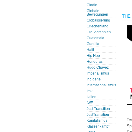
Gladio
Globale
Bewegungen
THE 
Globalisierung
Griechenland
Großbritannien
Guatemala
Guerilla
Haiti
Hip Hop
Honduras
Hugo Chávez
Imperialismus
Indigene
Internationalismus
Irak
Italien
IWF
Just Transition
JustTransition
Te
Kapitalismus
Sp
Klassenkampf