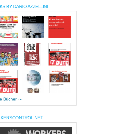
S BY DARIO AZZELLINI
le Bücher ›››
KERSCONTROL.NET