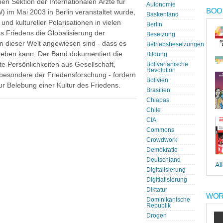
n Sektion der Internationalen Ärzte für
Autonomie
BOOK
 im Mai 2003 in Berlin veranstaltet wurde,
Baskenland
nd kultureller Polarisationen in vielen
Berlin
es Friedens die Globalisierung der
Besetzung
 in dieser Welt angewiesen sind - dass es
Betriebsbesetzungen
geben kann. Der Band dokumentiert die
Bildung
e Persönlichkeiten aus Gesellschaft,
Bolivarianische
Revolution
insbesondere der Friedensforschung - fordern
Bolivien
zur Belebung einer Kultur des Friedens.
Brasilien
Chiapas
Chile
CIA
Commons
Crowdwork
Demokratie
Deutschland
Al
Digitalisierung
Digitialisierung
Diktatur
WOR
Dominikanische
Republik
Drogen