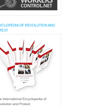
YCLOPEDIA OF REVOLUTION AND
TEST
e International Encyclopedia of
volution and Protest