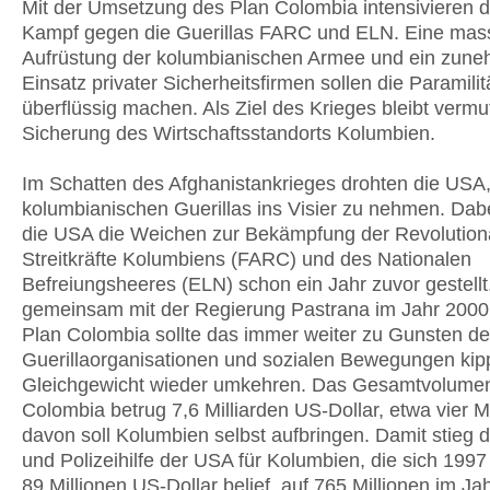
Mit der Umsetzung des Plan Colombia intensivieren 
Kampf gegen die Guerillas FARC und ELN. Eine mas
Aufrüstung der kolumbianischen Armee und ein zun
Einsatz privater Sicherheitsfirmen sollen die Paramilit
überflüssig machen. Als Ziel des Krieges bleibt vermut
Sicherung des Wirtschaftsstandorts Kolumbien.
Im Schatten des Afghanistankrieges drohten die USA,
kolumbianischen Guerillas ins Visier zu nehmen. Dab
die USA die Weichen zur Bekämpfung der Revolution
Streitkräfte Kolumbiens (FARC) und des Nationalen
Befreiungsheeres (ELN) schon ein Jahr zuvor gestellt
gemeinsam mit der Regierung Pastrana im Jahr 2000 i
Plan Colombia sollte das immer weiter zu Gunsten de
Guerillaorganisationen und sozialen Bewegungen ki
Gleichgewicht wieder umkehren. Das Gesamtvolumen
Colombia betrug 7,6 Milliarden US-Dollar, etwa vier Mi
davon soll Kolumbien selbst aufbringen. Damit stieg di
und Polizeihilfe der USA für Kolumbien, die sich 1997
89 Millionen US-Dollar belief, auf 765 Millionen im Ja