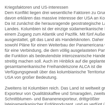
Kriegsfaktoren und US-Interessen
Dem Konflikt liegen drei wesentliche Faktoren zu Gru
davon erklären das massive Interesse der USA an Ko
Da ist zunächst die herausragende geostrategische 
Landes. Kolumbien ist der einzige südamerikanische 
einem Zugang zum Atlantik und Pazifik. Mit fünf Auß
ausgestattet, gilt das Land als Handelsknoten. Daher
sowohl Pläne für einen Weiterbau der Panamericana
für eine Verbindung, die dem völlig ausgelasteten P
die Funktion als bedeutendste interozeanische Hande
streitig machen soll. Auch im Hinblick auf die geplant
gesamtamerikanische Freihandelszone ALCA ist die
Verfügungsgewalt über das kolumbianische Territorium
USA von großer Bedeutung.
Zweitens ist Kolumbien reich. Das Land ist weltweit g
Exporteur von Qualitätskaffee und Smaragden, zweitw
Schnittblumen- und Bananenexporteur, drittgrößter
lateinamerikanischer Erdölproduzent, und es verfügt 