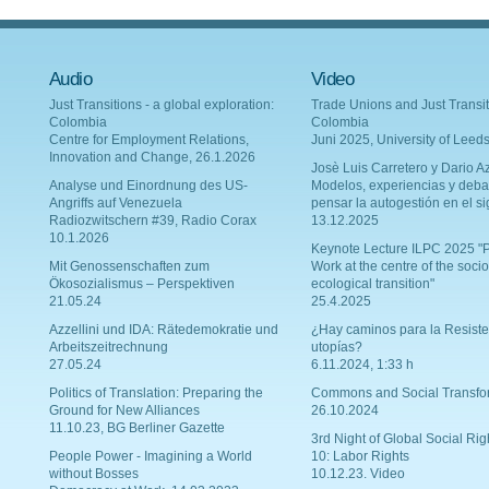
Audio
Video
Just Transitions - a global exploration:
Trade Unions and Just Transit
Colombia
Colombia
Centre for Employment Relations,
Juni 2025, University of Leed
Innovation and Change, 26.1.2026
Josè Luis Carretero y Dario Az
Analyse und Einordnung des US-
Modelos, experiencias y deba
Angriffs auf Venezuela
pensar la autogestión en el si
Radiozwitschern #39, Radio Corax
13.12.2025
10.1.2026
Keynote Lecture ILPC 2025 "P
Mit Genossenschaften zum
Work at the centre of the socio
Ökosozialismus – Perspektiven
ecological transition"
21.05.24
25.4.2025
Azzellini und IDA: Rätedemokratie und
¿Hay caminos para la Resiste
Arbeitszeitrechnung
utopías?
27.05.24
6.11.2024, 1:33 h
Politics of Translation: Preparing the
Commons and Social Transfo
Ground for New Alliances
26.10.2024
11.10.23, BG Berliner Gazette
3rd Night of Global Social Rig
People Power - Imagining a World
10: Labor Rights
without Bosses
10.12.23. Video