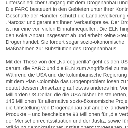
unterschiedlicher Umgang mit dem Drogenanbau und 
Die FARC besteuert in den Gebieten unter ihrer Kontro
Geschäfte der Händler, schützt die Landbevölkerung 
„Narcos“ und garantiert ihnen Verkaufspreise. Der D
ist nur eine von vielen Einnahmequellen. Die ELN hin
den Koka-Anbau insgesamt ab und erhebt keine Steu
Drogenhandel. Sie fördert sogar sozio-ökonomische
Maßnahmen zur Substitution des Drogenanbaus.
Mit der These von der „Narcoguerilla“ geht es den U
darum, die FARC und die ELN zum Angriffsziel zu m
Während die USA und die kolumbianische Regierung
mit dem Plan Colombia das Drogenproblem lösen zu 
deutet dessen Umsetzung auf etwas anderes hin: Von
Milliarden US-Dollar, die die USA bisher beisteuerten,
145 Millionen für alternative sozio-ökonomische Proje
die Umstellung von Drogenanbau auf andere landwirts
Produkte – und bescheidene 93 Millionen für „die Ve
der Menschenrechtssituation und der Justiz, sowie für
Stärkung demokratischer Institutionen“ vorgesehen. 