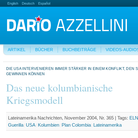
English
Deutsch
Español
ARTIKEL
BÜCHER
BUCHBEITRÄGE
VIDEOS-AUDIO
DIE USA INTERVENIEREN IMMER STÄRKER IN EINEM KONFLIKT, DEN S
GEWINNEN KÖNNEN
Das neue kolumbianische
Kriegsmodell
Lateinamerika Nachrichten, November 2004, Nr. 365 |
Tags:
EL
Guerilla
USA
Kolumbien
Plan Colombia
Lateinamerika