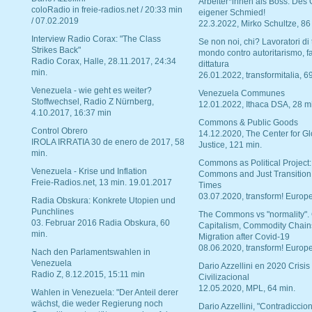
Arbeiter*innen als Boss. Des
coloRadio in freie-radios.net / 20:33 min
eigener Schmied!
/ 07.02.2019
22.3.2022, Mirko Schultze, 86
Interview Radio Corax: "The Class
Se non noi, chi? Lavoratori di t
Strikes Back"
mondo contro autoritarismo, f
Radio Corax, Halle, 28.11.2017, 24:34
dittatura
min.
26.01.2022, transformitalia, 6
Venezuela - wie geht es weiter?
Venezuela Communes
Stoffwechsel, Radio Z Nürnberg,
12.01.2022, Ithaca DSA, 28 m
4.10.2017, 16:37 min
Commons & Public Goods
Control Obrero
14.12.2020, The Center for Gl
IROLA IRRATIA 30 de enero de 2017, 58
Justice, 121 min.
min.
Commons as Political Project:
Venezuela - Krise und Inflation
Commons and Just Transition
Freie-Radios.net, 13 min. 19.01.2017
Times
03.07.2020, transform! Europe
Radia Obskura: Konkrete Utopien und
Punchlines
The Commons vs "normality".
03. Februar 2016 Radia Obskura, 60
Capitalism, Commodity Chain
min.
Migration after Covid-19
08.06.2020, transform! Europe
Nach den Parlamentswahlen in
Venezuela
Dario Azzellini en 2020 Crisis
Radio Z, 8.12.2015, 15:11 min
Civilizacional
12.05.2020, MPL, 64 min.
Wahlen in Venezuela: "Der Anteil derer
wächst, die weder Regierung noch
Dario Azzellini, "Contradiccio