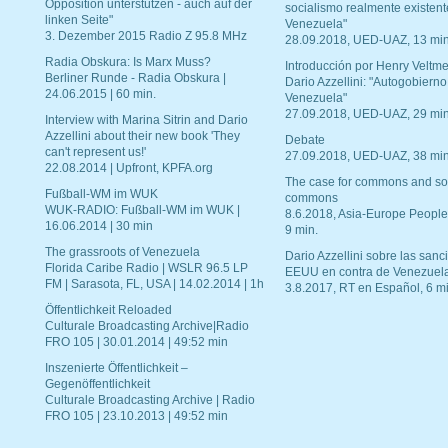
Opposition unterstützen - auch auf der
socialismo realmente existent
linken Seite"
Venezuela"
3. Dezember 2015 Radio Z 95.8 MHz
28.09.2018, UED-UAZ, 13 min
Radia Obskura: Is Marx Muss?
Introducción por Henry Veltme
Berliner Runde - Radia Obskura |
Dario Azzellini: "Autogobierno
24.06.2015 | 60 min.
Venezuela"
27.09.2018, UED-UAZ, 29 min
Interview with Marina Sitrin and Dario
Azzellini about their new book 'They
Debate
can't represent us!'
27.09.2018, UED-UAZ, 38 min
22.08.2014 | Upfront, KPFA.org
The case for commons and so
Fußball-WM im WUK
commons
WUK-RADIO: Fußball-WM im WUK |
8.6.2018, Asia-Europe People
16.06.2014 | 30 min
9 min.
The grassroots of Venezuela
Dario Azzellini sobre las san
Florida Caribe Radio | WSLR 96.5 LP
EEUU en contra de Venezuel
FM | Sarasota, FL, USA | 14.02.2014 | 1h
3.8.2017, RT en Español, 6 mi
Öffentlichkeit Reloaded
Culturale Broadcasting Archive|Radio
FRO 105 | 30.01.2014 | 49:52 min
Inszenierte Öffentlichkeit –
Gegenöffentlichkeit
Culturale Broadcasting Archive | Radio
FRO 105 | 23.10.2013 | 49:52 min