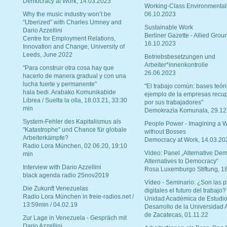
Democracy at Work, 14.03.2023
Working-Class Environmental
Why the music industry won’t be
06.10.2023
“Uberized” with Charles Umney and
Sustainable Work
Dario Azzellini
Berliner Gazette - Allied Grou
Centre for Employment Relations,
16.10.2023
Innovation and Change, University of
Leeds, June 2022
Betriebsbesetzungen und
Arbeiter*innenkontrolle
"Para construir otra cosa hay que
26.06.2023
hacerlo de manera gradual y con una
lucha fuerte y permanente"
"El trabajo común: bases teóri
hala bedi. Arabako Komunikabide
ejemplo de la empresas recu
Librea / Suelta la olla, 18.03.21, 33:30
por sus trabajadores"
min
Demokrazia Komunala, 29.12
System-Fehler des Kapitalismus als
People Power - Imagining a W
"Katastrophe" und Chance für globale
without Bosses
Arbeiterkämpfe?
Democracy at Work, 14.03.20
Radio Lora München, 02.06.20, 19:10
Video: Panel „Alternative Dem
min
Alternatives to Democracy“
Interview with Dario Azzellini
Rosa Luxemburgo Stiftung, 1
black agenda radio 25nov2019
Vídeo - Seminario: ¿Son las p
Die Zukunft Venezuelas
digitales el futuro del trabajo?
Radio Lora München in freie-radios.net /
Unidad Académica de Estudio
13:59min / 04.02.19
Desarrollo de la Universidad
de Zacatecas, 01.11.22
Zur Lage in Venezuela - Gespräch mit
Dario Azzellini