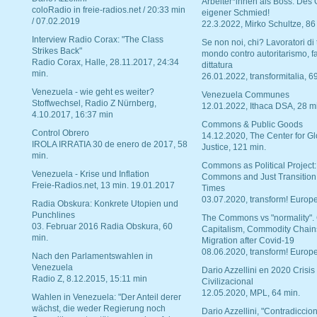
Arbeiter*innen als Boss. Des
coloRadio in freie-radios.net / 20:33 min
eigener Schmied!
/ 07.02.2019
22.3.2022, Mirko Schultze, 86
Interview Radio Corax: "The Class
Se non noi, chi? Lavoratori di t
Strikes Back"
mondo contro autoritarismo, f
Radio Corax, Halle, 28.11.2017, 24:34
dittatura
min.
26.01.2022, transformitalia, 6
Venezuela - wie geht es weiter?
Venezuela Communes
Stoffwechsel, Radio Z Nürnberg,
12.01.2022, Ithaca DSA, 28 m
4.10.2017, 16:37 min
Commons & Public Goods
Control Obrero
14.12.2020, The Center for Gl
IROLA IRRATIA 30 de enero de 2017, 58
Justice, 121 min.
min.
Commons as Political Project:
Venezuela - Krise und Inflation
Commons and Just Transition
Freie-Radios.net, 13 min. 19.01.2017
Times
03.07.2020, transform! Europe
Radia Obskura: Konkrete Utopien und
Punchlines
The Commons vs "normality".
03. Februar 2016 Radia Obskura, 60
Capitalism, Commodity Chain
min.
Migration after Covid-19
08.06.2020, transform! Europe
Nach den Parlamentswahlen in
Venezuela
Dario Azzellini en 2020 Crisis
Radio Z, 8.12.2015, 15:11 min
Civilizacional
12.05.2020, MPL, 64 min.
Wahlen in Venezuela: "Der Anteil derer
wächst, die weder Regierung noch
Dario Azzellini, "Contradiccio