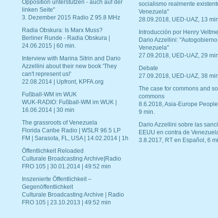
Opposition unterstützen - auch auf der
socialismo realmente existent
linken Seite"
Venezuela"
3. Dezember 2015 Radio Z 95.8 MHz
28.09.2018, UED-UAZ, 13 min
Radia Obskura: Is Marx Muss?
Introducción por Henry Veltme
Berliner Runde - Radia Obskura |
Dario Azzellini: "Autogobierno
24.06.2015 | 60 min.
Venezuela"
27.09.2018, UED-UAZ, 29 min
Interview with Marina Sitrin and Dario
Azzellini about their new book 'They
Debate
can't represent us!'
27.09.2018, UED-UAZ, 38 min
22.08.2014 | Upfront, KPFA.org
The case for commons and so
Fußball-WM im WUK
commons
WUK-RADIO: Fußball-WM im WUK |
8.6.2018, Asia-Europe People
16.06.2014 | 30 min
9 min.
The grassroots of Venezuela
Dario Azzellini sobre las san
Florida Caribe Radio | WSLR 96.5 LP
EEUU en contra de Venezuel
FM | Sarasota, FL, USA | 14.02.2014 | 1h
3.8.2017, RT en Español, 6 mi
Öffentlichkeit Reloaded
Culturale Broadcasting Archive|Radio
FRO 105 | 30.01.2014 | 49:52 min
Inszenierte Öffentlichkeit –
Gegenöffentlichkeit
Culturale Broadcasting Archive | Radio
FRO 105 | 23.10.2013 | 49:52 min