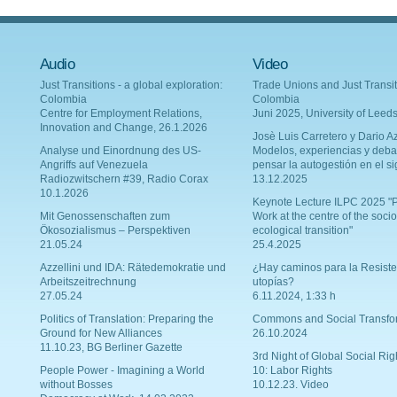
Audio
Video
Just Transitions - a global exploration:
Trade Unions and Just Transit
Colombia
Colombia
Centre for Employment Relations,
Juni 2025, University of Leed
Innovation and Change, 26.1.2026
Josè Luis Carretero y Dario Az
Analyse und Einordnung des US-
Modelos, experiencias y deba
Angriffs auf Venezuela
pensar la autogestión en el si
Radiozwitschern #39, Radio Corax
13.12.2025
10.1.2026
Keynote Lecture ILPC 2025 "P
Mit Genossenschaften zum
Work at the centre of the socio
Ökosozialismus – Perspektiven
ecological transition"
21.05.24
25.4.2025
Azzellini und IDA: Rätedemokratie und
¿Hay caminos para la Resiste
Arbeitszeitrechnung
utopías?
27.05.24
6.11.2024, 1:33 h
Politics of Translation: Preparing the
Commons and Social Transfo
Ground for New Alliances
26.10.2024
11.10.23, BG Berliner Gazette
3rd Night of Global Social Rig
People Power - Imagining a World
10: Labor Rights
without Bosses
10.12.23. Video