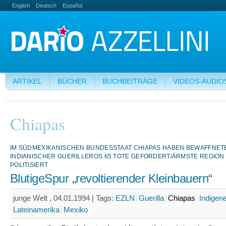
English
Deutsch
Español
ARTIKEL
BÜCHER
BUCHBEITRÄGE
VIDEOS-AUDIO
Chiapas
IM SÜDMEXIKANISCHEN BUNDESSTAAT CHIAPAS HABEN BEWAFFNET
INDIANISCHER GUERILLEROS 65 TOTE GEFORDERT/ÄRMSTE REGION
POLITISIERT
BlutigeSpur „revoltierender Kleinbauern“
junge Welt , 04.01.1994 |
Tags:
EZLN
Guerilla
Chiapas
Indigen
Lateinamerika
Mexiko