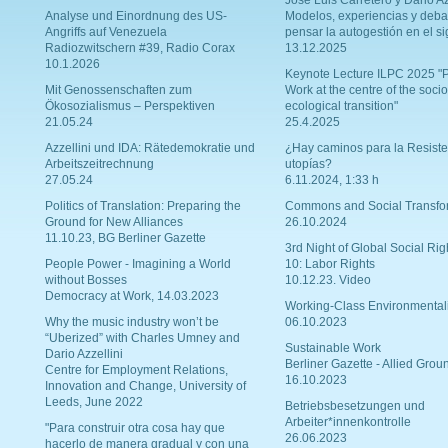
Josè Luis Carretero y Dario Az
Analyse und Einordnung des US-
Modelos, experiencias y deba
Angriffs auf Venezuela
pensar la autogestión en el si
Radiozwitschern #39, Radio Corax
13.12.2025
10.1.2026
Keynote Lecture ILPC 2025 "P
Mit Genossenschaften zum
Work at the centre of the socio
Ökosozialismus – Perspektiven
ecological transition"
21.05.24
25.4.2025
Azzellini und IDA: Rätedemokratie und
¿Hay caminos para la Resiste
Arbeitszeitrechnung
utopías?
27.05.24
6.11.2024, 1:33 h
Politics of Translation: Preparing the
Commons and Social Transfo
Ground for New Alliances
26.10.2024
11.10.23, BG Berliner Gazette
3rd Night of Global Social Rig
People Power - Imagining a World
10: Labor Rights
without Bosses
10.12.23. Video
Democracy at Work, 14.03.2023
Working-Class Environmental
Why the music industry won’t be
06.10.2023
“Uberized” with Charles Umney and
Sustainable Work
Dario Azzellini
Berliner Gazette - Allied Grou
Centre for Employment Relations,
16.10.2023
Innovation and Change, University of
Leeds, June 2022
Betriebsbesetzungen und
Arbeiter*innenkontrolle
"Para construir otra cosa hay que
26.06.2023
hacerlo de manera gradual y con una