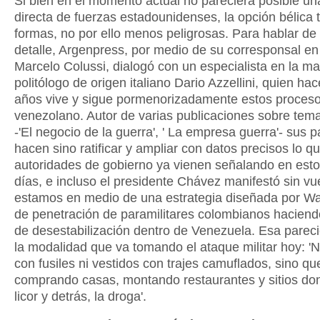
Si bien en el momento actual no pareciera posible un
directa de fuerzas estadounidenses, la opción bélica 
formas, no por ello menos peligrosas. Para hablar de
detalle, Argenpress, por medio de su corresponsal e
Marcelo Colussi, dialogó con un especialista en la mat
politólogo de origen italiano Dario Azzellini, quien ha
años vive y sigue pormenorizadamente estos proceso
venezolano. Autor de varias publicaciones sobre tema
-'El negocio de la guerra', ' La empresa guerra'- sus 
hacen sino ratificar y ampliar con datos precisos lo qu
autoridades de gobierno ya vienen señalando en esto
días, e incluso el presidente Chávez manifestó sin vue
estamos en medio de una estrategia diseñada por W
de penetración de paramilitares colombianos haciend
de desestabilización dentro de Venezuela. Esa parec
la modalidad que va tomando el ataque militar hoy: '
con fusiles ni vestidos con trajes camuflados, sino qu
comprando casas, montando restaurantes y sitios d
licor y detrás, la droga'.