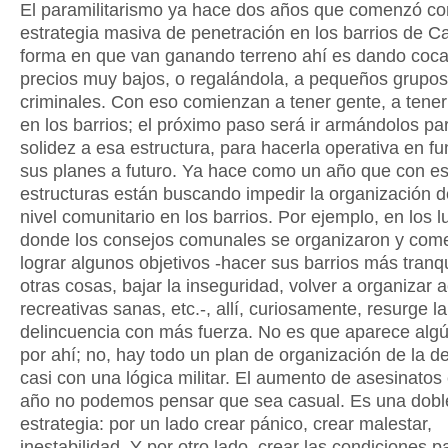
El paramilitarismo ya hace dos años que comenzó c
estrategia masiva de penetración en los barrios de C
forma en que van ganando terreno ahí es dando coca
precios muy bajos, o regalándola, a pequeños grupos
criminales. Con eso comienzan a tener gente, a tener
en los barrios; el próximo paso será ir armándolos pa
solidez a esa estructura, para hacerla operativa en f
sus planes a futuro. Ya hace como un año que con e
estructuras están buscando impedir la organización d
nivel comunitario en los barrios. Por ejemplo, en los 
donde los consejos comunales se organizaron y com
lograr algunos objetivos -hacer sus barrios más tranqu
otras cosas, bajar la inseguridad, volver a organizar 
recreativas sanas, etc.-, allí, curiosamente, resurge la
delincuencia con más fuerza. No es que aparece alg
por ahí; no, hay todo un plan de organización de la de
casi con una lógica militar. El aumento de asesinatos 
año no podemos pensar que sea casual. Es una dobl
estrategia: por un lado crear pánico, crear malestar,
inestabilidad. Y por otro lado, crear las condiciones p