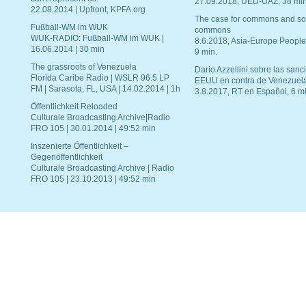
27.09.2018, UED-UAZ, 38 min
22.08.2014 | Upfront, KPFA.org
The case for commons and so
Fußball-WM im WUK
commons
WUK-RADIO: Fußball-WM im WUK |
8.6.2018, Asia-Europe People
16.06.2014 | 30 min
9 min.
The grassroots of Venezuela
Dario Azzellini sobre las san
Florida Caribe Radio | WSLR 96.5 LP
EEUU en contra de Venezuel
FM | Sarasota, FL, USA | 14.02.2014 | 1h
3.8.2017, RT en Español, 6 mi
Öffentlichkeit Reloaded
Culturale Broadcasting Archive|Radio
FRO 105 | 30.01.2014 | 49:52 min
Inszenierte Öffentlichkeit –
Gegenöffentlichkeit
Culturale Broadcasting Archive | Radio
FRO 105 | 23.10.2013 | 49:52 min