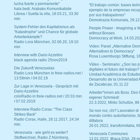
lucha fuerte y permanente"
"El trabajo común: bases teóri
hala bedi. Arabako Komunikabide
ejemplo de la empresas recu
Librea / Suelta la olla, 18.03.21, 33:30
por sus trabajadores"
min
Demokrazia Komunala, 29.12
System-Fehler des Kapitalismus als
People Power - Imagining a W
"Katastrophe" und Chance für globale
without Bosses
Arbeiterkämpfe?
Democracy at Work, 14.03.20
Radio Lora München, 02.06.20, 19:10
Video: Panel „Alternative Dem
min
Alternatives to Democracy“
Interview with Dario Azzellini
Rosa Luxemburgo Stiftung, 1
black agenda radio 25nov2019
Vídeo - Seminario: ¿Son las p
Die Zukunft Venezuelas
digitales el futuro del trabajo?
Radio Lora München in freie-radios.net /
Unidad Académica de Estudio
13:59min / 04.02.19
Desarrollo de la Universidad
de Zacatecas, 01.11.22
Zur Lage in Venezuela - Gespräch mit
Dario Azzellini
Arbeiter*innen als Boss. Des
coloRadio in freie-radios.net / 20:33 min
eigener Schmied!
/ 07.02.2019
22.3.2022, Mirko Schultze, 86
Interview Radio Corax: "The Class
Se non noi, chi? Lavoratori di t
Strikes Back"
mondo contro autoritarismo, f
Radio Corax, Halle, 28.11.2017, 24:34
dittatura
min.
26.01.2022, transformitalia, 6
Venezuela - wie geht es weiter?
Venezuela Communes
Stoffwechsel, Radio Z Nürnberg,
12.01.2022, Ithaca DSA, 28 m