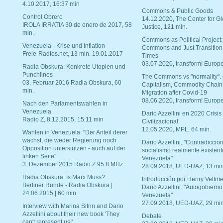
4.10.2017, 16:37 min
Commons & Public Goods
Control Obrero
14.12.2020, The Center for Gl
IROLA IRRATIA 30 de enero de 2017, 58
Justice, 121 min.
min.
Commons as Political Project:
Venezuela - Krise und Inflation
Commons and Just Transition
Freie-Radios.net, 13 min. 19.01.2017
Times
03.07.2020, transform! Europe
Radia Obskura: Konkrete Utopien und
Punchlines
The Commons vs "normality".
03. Februar 2016 Radia Obskura, 60
Capitalism, Commodity Chain
min.
Migration after Covid-19
08.06.2020, transform! Europe
Nach den Parlamentswahlen in
Venezuela
Dario Azzellini en 2020 Crisis
Radio Z, 8.12.2015, 15:11 min
Civilizacional
12.05.2020, MPL, 64 min.
Wahlen in Venezuela: "Der Anteil derer
wächst, die weder Regierung noch
Dario Azzellini, "Contradiccio
Opposition unterstützen - auch auf der
socialismo realmente existent
linken Seite"
Venezuela"
3. Dezember 2015 Radio Z 95.8 MHz
28.09.2018, UED-UAZ, 13 min
Radia Obskura: Is Marx Muss?
Introducción por Henry Veltme
Berliner Runde - Radia Obskura |
Dario Azzellini: "Autogobierno
24.06.2015 | 60 min.
Venezuela"
27.09.2018, UED-UAZ, 29 min
Interview with Marina Sitrin and Dario
Azzellini about their new book 'They
Debate
can't represent us!'