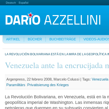
Deutsch
Español
ARTIKEL
BÜCHER
BUCHBEITRÄGE
VIDEOS-AUDIO
LA REVOLUCIÓN BOLIVARIANA ESTÁ EN LA MIRA DE LA GEOPOLÍTICA 
Venezuela ante la encrucijada m
Argenpress, 22 febrero 2008, Marcelo Colussi |
Tags:
Venezuela
Paramilitärs
Privatisierung des Krieges
La Revolución Bolivariana, en Venezuela, está en la m
geopolítica imperial de Washington. Las inmensas ri
petroleras que duermen en su subsuelo convierten al