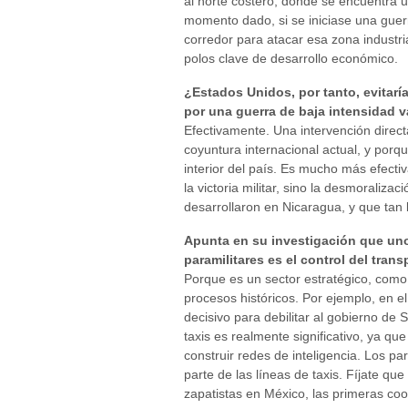
al norte costero, donde se encuentra un
momento dado, si se iniciase una guer
corredor para atacar esa zona industria
polos clave de desarrollo económico.
¿Estados Unidos, por tanto, evitaría
por una guerra de baja intensidad 
Efectivamente. Una intervención direc
coyuntura internacional actual, y porque
interior del país. Es mucho más efect
la victoria militar, sino la desmoralizac
desarrollaron en Nicaragua, y que tan 
Apunta en su investigación que uno 
paramilitares es el control del tran
Porque es un sector estratégico, com
procesos históricos. Por ejemplo, en el
decisivo para debilitar al gobierno de 
taxis es realmente significativo, ya qu
construir redes de inteligencia. Los p
parte de las líneas de taxis. Fíjate que
zapatistas en México, las primeras coo