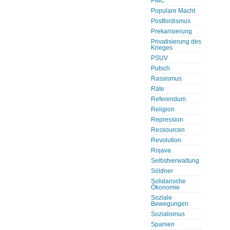
PMC
Populare Macht
Postfordismus
Prekarisierung
Privatisierung des
Krieges
PSUV
Putsch
Rassismus
Räte
Referendum
Religion
Repression
Ressourcen
Revolution
Rojava
Selbstverwaltung
Söldner
Solidarische
Ökonomie
Soziale
Bewegungen
Sozialismus
Spanien