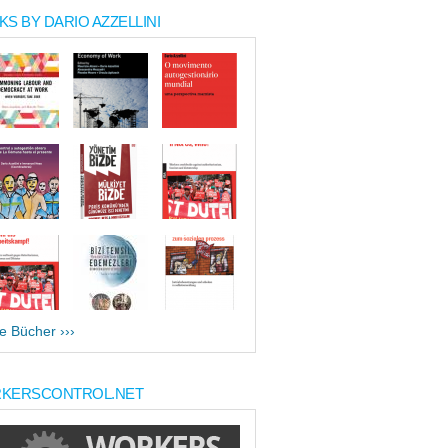
S BY DARIO AZZELLINI
le Bücher ›››
KERSCONTROL.NET