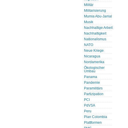
Militär
Militarisierung
Mumia Abu-Jamal
Musik
Nachhaltige Arbeit
Nachhaltigkeit
Nationalismus
NATO
Neue Kriege
Nicaragua
Nordamerika
Ökologischer
Umbau
Panama
Pandemie
Paramilitärs
Partizipation
PCI
PdVSA
Peru
Plan Colombia
Plattformen