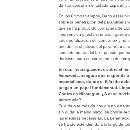
de Txalaparta en el Estado Español y 
En los últimos tiempos, Dario Azzellin
sobre la penetración del paramilitari
que se ha producido con ayuda de EEUU
intervención directa sino una «guerra
«desmoralización del contrario» y no un
uno de los objetivos del paramilitarism
concretamente, del taxi, puesto que es
decisivos para construir redes de intel
En sus investigaciones sobre el fe
Venezuela, asegura que responde a 
imperialismo, donde el Ejército col
juegan un papel fundamental. Llega 
Contra en Nicaragua. ¿A esos nivele
Venezuela?
Te diría que todavía hoy día no estamo
sin duda, a medio plazo, se podría lleg
las medidas necesarias. La penetración
se ha ido extendiendo a lo largo de to