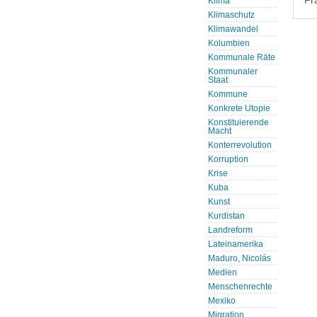
Fr
Klima
Klimaschutz
Klimawandel
Kolumbien
Kommunale Räte
Kommunaler
Staat
Kommune
Konkrete Utopie
Konstituierende
Macht
Konterrevolution
Korruption
Krise
Kuba
Kunst
Kurdistan
Landreform
Lateinamerika
Maduro, Nicolás
Medien
Menschenrechte
Mexiko
Migration