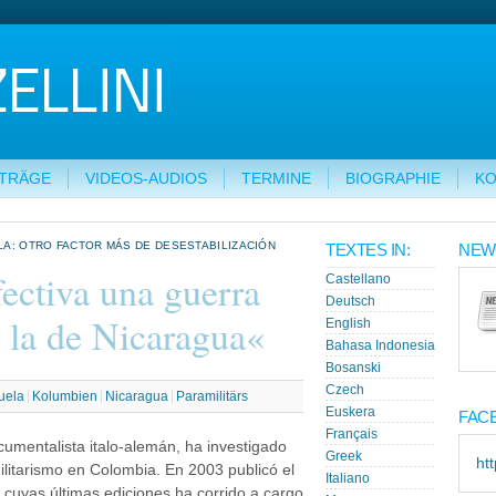
ITRÄGE
VIDEOS-AUDIOS
TERMINE
BIOGRAPHIE
KO
A: OTRO FACTOR MÁS DE DESESTABILIZACIÓN
TEXTES IN:
NEW
ectiva una guerra
Castellano
Deutsch
 la de Nicaragua«
English
Bahasa Indonesia
Bosanski
Czech
uela
Kolumbien
Nicaragua
Paramilitärs
Euskera
FAC
Français
documentalista italo-alemán, ha investigado
Greek
ht
litarismo en Colombia. En 2003 publicó el
Italiano
e cuyas últimas ediciones ha corrido a cargo