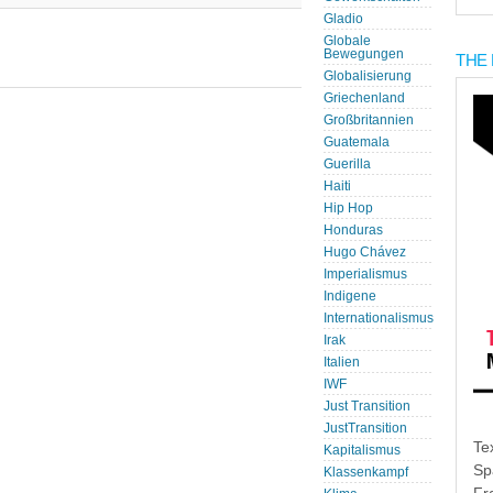
Gladio
Globale
Bewegungen
THE 
Globalisierung
Griechenland
Großbritannien
Guatemala
Guerilla
Haiti
Hip Hop
Honduras
Hugo Chávez
Imperialismus
Indigene
Internationalismus
Irak
Italien
IWF
Just Transition
JustTransition
Te
Kapitalismus
Sp
Klassenkampf