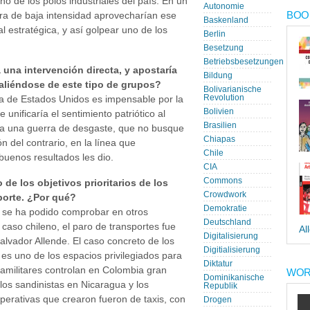
o de los polos industriales del país. En un
Autonomie
BOOK
ra de baja intensidad aprovecharían ese
Baskenland
l estratégica, y así golpear uno de los
Berlin
Besetzung
Betriebsbesetzungen
 una intervención directa, y apostaría
Bildung
valiéndose de este tipo de grupos?
Bolivarianische
Revolution
ta de Estados Unidos es impensable por la
Bolivien
 unificaría el sentimiento patriótico al
Brasilien
iva una guerra de desgaste, que no busque
Chiapas
ión del contrario, en la línea que
Chile
buenos resultados les dio.
CIA
Commons
de los objetivos prioritarios de los
Crowdwork
sporte. ¿Por qué?
Demokratie
o se ha podido comprobar en otros
Deutschland
 caso chileno, el paro de transportes fue
Al
Digitalisierung
Salvador Allende. El caso concreto de los
Digitialisierung
e es uno de los espacios privilegiados para
Diktatur
aramilitares controlan en Colombia gran
WOR
Dominikanische
 los sandinistas en Nicaragua y los
Republik
perativas que crearon fueron de taxis, con
Drogen