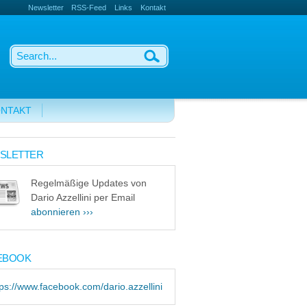
Newsletter
RSS-Feed
Links
Kontakt
NTAKT
SLETTER
Regelmäßige Updates von
Dario Azzellini per Email
abonnieren ›››
EBOOK
tps://www.facebook.com/dario.azzellini