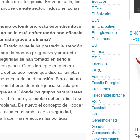
s redes de inteligencia. En Venezuela, los
Ecuador
iándose de este sector, incluso en zonas
EEUU
El Salvador
ELN
tarismo colombiano está extendiéndose
Emanzipation
ENC
 no se le está enfrentando con eficacia.
Energiewende
PRO
ar este grave problema?
Enteignung
EU
l Estado no se le ha prestado la atención
Europa
iendo de manera progresiva y creciente.
EZLN
seguridad se han tomado en serio el
Facebook
eros pasos. Considero que en primera
FARC
cia del Estado tienen que diseñar un plan
Fordismus
nómeno en toda su dimensión. Pero esto no
Fossile Energien
con labores de «nteligencia social» por
Frankreich
ue es allí donde los grupos paramilitares
Friedensgespräche
es. El Estado y el pueblo deben articularse
FSLN
problema. De nuevo el concepto de «poder
Fussball
te caso en el ámbito de la seguridad,
G8
a hacer más efectivas las políticas
Geheimdienste
Gender
Th
Genossenschaften
Re
Gewerkschaften