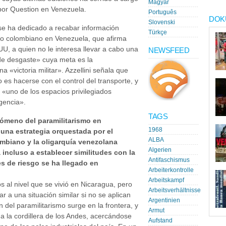
Magyar
por Question en Venezuela.
Português
DOK
Slovenski
i se ha dedicado a recabar información
Türkçe
smo colombiano en Venezuela, que afirma
, a quien no le interesa llevar a cabo una
NEWSFEED
 de desgaste» cuya meta es la
a «victoria militar». Azzellini señala que
o es hacerse con el control del transporte, y
 «uno de los espacios privilegiados
igencia».
TAGS
nómeno del paramilitarismo en
1968
una estrategia orquestada por el
ALBA
ombiano y la oligarquía venezolana
Algerien
incluso a establecer similitudes con la
Antifaschismus
s de riesgo se ha llegado en
Arbeiterkontrolle
Arbeitskampf
s al nivel que se vivió en Nicaragua, pero
Arbeitsverhältnisse
ar a una situación similar si no se aplican
Argentinien
 del paramilitarismo surge en la frontera, y
Armut
da la cordillera de los Andes, acercándose
Aufstand