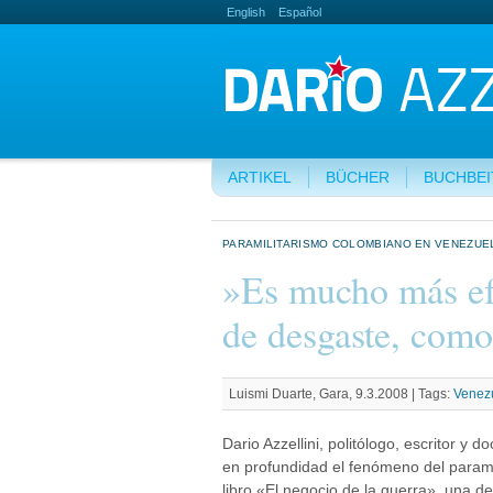
English
Español
ARTIKEL
BÜCHER
BUCHBE
PARAMILITARISMO COLOMBIANO EN VENEZUEL
»Es mucho más ef
de desgaste, como
Luismi Duarte, Gara, 9.3.2008 |
Tags:
Venez
Dario Azzellini, politólogo, escritor y 
en profundidad el fenómeno del parami
libro «El negocio de la guerra», una d