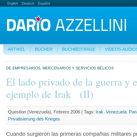
English
Deutsch
Español
ARTIKEL
BÜCHER
BUCHBEITRÄGE
VIDEOS-AUDIO
DE EMPRESARIOS, MERCENARIOS Y SERVICIOS BÉLICOS
El lado privado de la guerra y e
ejemplo de Irak (II)
Question (Venezuela), Febrero 2006 |
Tags:
Irak
Venezuela
Para
Privatisierung des Krieges
Cuando surgieron las primeras compañias militares p