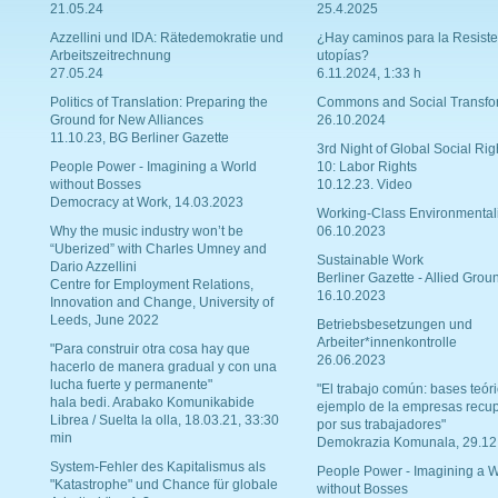
21.05.24
25.4.2025
Azzellini und IDA: Rätedemokratie und
¿Hay caminos para la Resiste
Arbeitszeitrechnung
utopías?
27.05.24
6.11.2024, 1:33 h
Politics of Translation: Preparing the
Commons and Social Transfo
Ground for New Alliances
26.10.2024
11.10.23, BG Berliner Gazette
3rd Night of Global Social Rig
People Power - Imagining a World
10: Labor Rights
without Bosses
10.12.23. Video
Democracy at Work, 14.03.2023
Working-Class Environmental
Why the music industry won’t be
06.10.2023
“Uberized” with Charles Umney and
Sustainable Work
Dario Azzellini
Berliner Gazette - Allied Grou
Centre for Employment Relations,
16.10.2023
Innovation and Change, University of
Leeds, June 2022
Betriebsbesetzungen und
Arbeiter*innenkontrolle
"Para construir otra cosa hay que
26.06.2023
hacerlo de manera gradual y con una
lucha fuerte y permanente"
"El trabajo común: bases teóri
hala bedi. Arabako Komunikabide
ejemplo de la empresas recu
Librea / Suelta la olla, 18.03.21, 33:30
por sus trabajadores"
min
Demokrazia Komunala, 29.12
System-Fehler des Kapitalismus als
People Power - Imagining a W
"Katastrophe" und Chance für globale
without Bosses