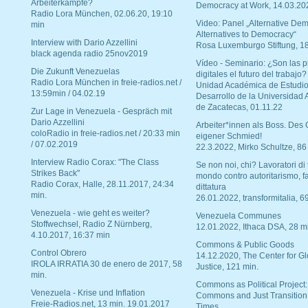
Arbeiterkämpfe?
Democracy at Work, 14.03.20
Radio Lora München, 02.06.20, 19:10
Video: Panel „Alternative Dem
min
Alternatives to Democracy“
Interview with Dario Azzellini
Rosa Luxemburgo Stiftung, 1
black agenda radio 25nov2019
Vídeo - Seminario: ¿Son las p
Die Zukunft Venezuelas
digitales el futuro del trabajo?
Radio Lora München in freie-radios.net /
Unidad Académica de Estudio
13:59min / 04.02.19
Desarrollo de la Universidad
de Zacatecas, 01.11.22
Zur Lage in Venezuela - Gespräch mit
Dario Azzellini
Arbeiter*innen als Boss. Des
coloRadio in freie-radios.net / 20:33 min
eigener Schmied!
/ 07.02.2019
22.3.2022, Mirko Schultze, 86
Interview Radio Corax: "The Class
Se non noi, chi? Lavoratori di t
Strikes Back"
mondo contro autoritarismo, f
Radio Corax, Halle, 28.11.2017, 24:34
dittatura
min.
26.01.2022, transformitalia, 6
Venezuela - wie geht es weiter?
Venezuela Communes
Stoffwechsel, Radio Z Nürnberg,
12.01.2022, Ithaca DSA, 28 m
4.10.2017, 16:37 min
Commons & Public Goods
Control Obrero
14.12.2020, The Center for Gl
IROLA IRRATIA 30 de enero de 2017, 58
Justice, 121 min.
min.
Commons as Political Project:
Venezuela - Krise und Inflation
Commons and Just Transition
Freie-Radios.net, 13 min. 19.01.2017
Times