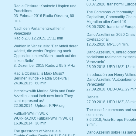
03.07.2020, transform! Europe
Radia Obskura: Konkrete Utopien und
Punchlines
The Commons vs "normality".
03. Februar 2016 Radia Obskura, 60
Capitalism, Commodity Chain
min.
Migration after Covid-19
08.06.2020, transform! Europe
Nach den Parlamentswahlen in
Venezuela
Dario Azzellini en 2020 Crisis
Radio Z, 8.12.2015, 15:11 min
Civilizacional
12.05.2020, MPL, 64 min.
Wahlen in Venezuela: "Der Anteil derer
wächst, die weder Regierung noch
Dario Azzellini, "Contradiccio
Opposition unterstützen - auch auf der
socialismo realmente existent
linken Seite"
Venezuela"
3. Dezember 2015 Radio Z 95.8 MHz
28.09.2018, UED-UAZ, 13 min
Radia Obskura: Is Marx Muss?
Introducción por Henry Veltme
Berliner Runde - Radia Obskura |
Dario Azzellini: "Autogobierno
24.06.2015 | 60 min.
Venezuela"
27.09.2018, UED-UAZ, 29 min
Interview with Marina Sitrin and Dario
Azzellini about their new book 'They
Debate
can't represent us!'
27.09.2018, UED-UAZ, 38 min
22.08.2014 | Upfront, KPFA.org
The case for commons and so
Fußball-WM im WUK
commons
WUK-RADIO: Fußball-WM im WUK |
8.6.2018, Asia-Europe People
16.06.2014 | 30 min
9 min.
The grassroots of Venezuela
Dario Azzellini sobre las san