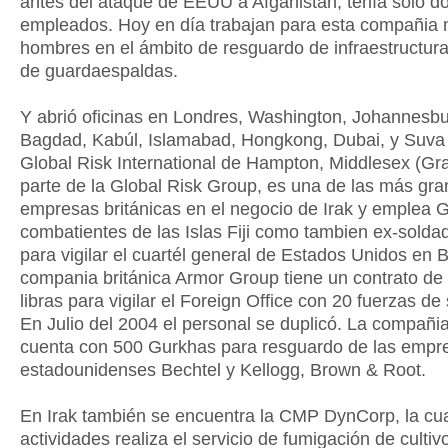
antes del ataque de EEUU a Afganistán, tenía sólo d
empleados. Hoy en día trabajan para esta compañia 
hombres en el ámbito de resguardo de infraestructura
de guardaespaldas.
Y abrió oficinas en Londres, Washington, Johannesbu
Bagdad, Kabúl, Islamabad, Hongkong, Dubai, y Suva (
Global Risk International de Hampton, Middlesex (Gr
parte de la Global Risk Group, es una de las más gr
empresas británicas en el negocio de Irak y emplea 
combatientes de las Islas Fiji como tambien ex-sold
para vigilar el cuartél general de Estados Unidos en
compania británica Armor Group tiene un contrato de
libras para vigilar el Foreign Office con 20 fuerzas de
En Julio del 2004 el personal se duplicó. La compañi
cuenta con 500 Gurkhas para resguardo de las empr
estadounidenses Bechtel y Kellogg, Brown & Root.
En Irak también se encuentra la CMP DynCorp, la cua
actividades realiza el servicio de fumigación de culti