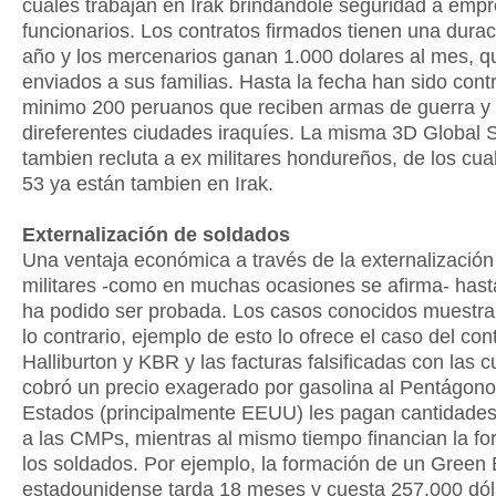
cuales trabajan en Irak brindándole seguridad a emp
funcionarios. Los contratos firmados tienen una dura
año y los mercenarios ganan 1.000 dolares al mes, q
enviados a sus familias. Hasta la fecha han sido cont
minimo 200 peruanos que reciben armas de guerra y 
direferentes ciudades iraquíes. La misma 3D Global S
tambien recluta a ex militares hondureños, de los cu
53 ya están tambien en Irak.
Externalización de soldados
Una ventaja económica a través de la externalización
militares -como en muchas ocasiones se afirma- hast
ha podido ser probada. Los casos conocidos muestr
lo contrario, ejemplo de esto lo ofrece el caso del con
Halliburton y KBR y las facturas falsificadas con las c
cobró un precio exagerado por gasolina al Pentágono
Estados (principalmente EEUU) les pagan cantidades 
a las CMPs, mientras al mismo tiempo financian la f
los soldados. Por ejemplo, la formación de un Green 
estadounidense tarda 18 meses y cuesta 257.000 dól