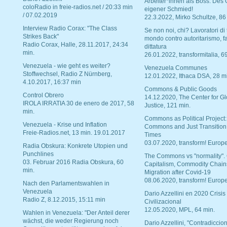
Arbeiter*innen als Boss. Des
coloRadio in freie-radios.net / 20:33 min
eigener Schmied!
/ 07.02.2019
22.3.2022, Mirko Schultze, 86
Interview Radio Corax: "The Class
Se non noi, chi? Lavoratori di t
Strikes Back"
mondo contro autoritarismo, f
Radio Corax, Halle, 28.11.2017, 24:34
dittatura
min.
26.01.2022, transformitalia, 6
Venezuela - wie geht es weiter?
Venezuela Communes
Stoffwechsel, Radio Z Nürnberg,
12.01.2022, Ithaca DSA, 28 m
4.10.2017, 16:37 min
Commons & Public Goods
Control Obrero
14.12.2020, The Center for Gl
IROLA IRRATIA 30 de enero de 2017, 58
Justice, 121 min.
min.
Commons as Political Project:
Venezuela - Krise und Inflation
Commons and Just Transition
Freie-Radios.net, 13 min. 19.01.2017
Times
03.07.2020, transform! Europe
Radia Obskura: Konkrete Utopien und
Punchlines
The Commons vs "normality".
03. Februar 2016 Radia Obskura, 60
Capitalism, Commodity Chain
min.
Migration after Covid-19
08.06.2020, transform! Europe
Nach den Parlamentswahlen in
Venezuela
Dario Azzellini en 2020 Crisis
Radio Z, 8.12.2015, 15:11 min
Civilizacional
12.05.2020, MPL, 64 min.
Wahlen in Venezuela: "Der Anteil derer
wächst, die weder Regierung noch
Dario Azzellini, "Contradiccio