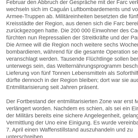
Februar den Abbruch der Gespräche mit der Farc ver
wechseln sich im Caguán Luftbombardements und vo
Armee-Truppen ab. Militäreinheiten besetzten die fünf
Kreisstädte der Region, aus denen sich die Farc berei
zurückgezogen hatte. Die 200 000 Einwohner des C
fürchten nun Repressalien der Streitkräfte und der Par
Die Armee will die Region noch weitere sechs Woche
bombardieren, während für die gesamte Operation s
veranschlagt werden. Tausende Flüchtlinge sollen ber
unterwegs sein, das Welternährungsprogramm beschl
Lieferung von fünf Tonnen Lebensmitteln als Soforthil
dürfte dennoch in der Region bleiben; dort war sie au
Entmilitarisierung seit Jahren präsent.
Der Fortbestand der entmilitarisierten Zone war erst 
verlängert worden. Nachdem es schien, als sei ein E
der Militärs bereits eine sichere Angelegenheit, gelan
Vermittlung der Uno eine Einigung. Es wurde vereinba
7. April einen Waffenstillstand auszuhandeln und zu
unterschreiben.