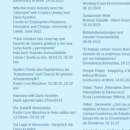
Democracy at Work, 14.03.2023
Working-Class Environmental
Why the music industry won’t be
06.10.2023
“Uberized” with Charles Umney and
Sustainable Work
Dario Azzellini
Berliner Gazette - Allied Grou
Centre for Employment Relations,
16.10.2023
Innovation and Change, University of
Leeds, June 2022
Betriebsbesetzungen und
Arbeiter*innenkontrolle
"Para construir otra cosa hay que
26.06.2023
hacerlo de manera gradual y con una
lucha fuerte y permanente"
"El trabajo común: bases teóri
hala bedi. Arabako Komunikabide
ejemplo de la empresas recu
Librea / Suelta la olla, 18.03.21, 33:30
por sus trabajadores"
min
Demokrazia Komunala, 29.12
System-Fehler des Kapitalismus als
People Power - Imagining a W
"Katastrophe" und Chance für globale
without Bosses
Arbeiterkämpfe?
Democracy at Work, 14.03.20
Radio Lora München, 02.06.20, 19:10
Video: Panel „Alternative Dem
min
Alternatives to Democracy“
Interview with Dario Azzellini
Rosa Luxemburgo Stiftung, 1
black agenda radio 25nov2019
Vídeo - Seminario: ¿Son las p
Die Zukunft Venezuelas
digitales el futuro del trabajo?
Radio Lora München in freie-radios.net /
Unidad Académica de Estudio
13:59min / 04.02.19
Desarrollo de la Universidad
de Zacatecas, 01.11.22
Zur Lage in Venezuela - Gespräch mit
Dario Azzellini