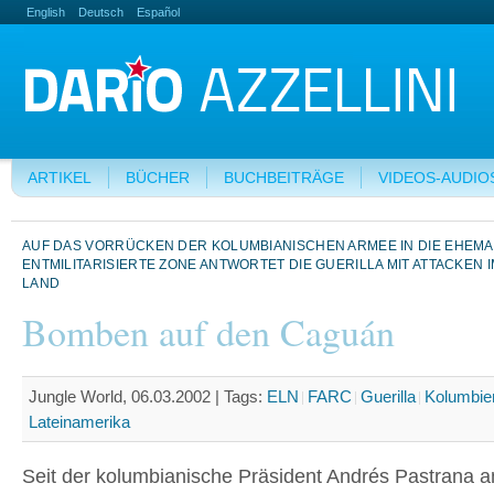
English
Deutsch
Español
ARTIKEL
BÜCHER
BUCHBEITRÄGE
VIDEOS-AUDIO
AUF DAS VORRÜCKEN DER KOLUMBIANISCHEN ARMEE IN DIE EHEM
ENTMILITARISIERTE ZONE ANTWORTET DIE GUERILLA MIT ATTACKEN 
LAND
Bomben auf den Caguán
Jungle World, 06.03.2002 |
Tags:
ELN
FARC
Guerilla
Kolumbie
Lateinamerika
Seit der kolumbianische Präsident Andrés Pastrana 