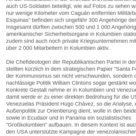
auch US-Soldaten beteiligt, wie auf Fotos zu sehen wa
nur wenige Kilometer vom Caguán entfernten Militärb
Esquinas" befinden sich ungefähr 300 Angehörige de
Insgesamt dürften zwischen 500 und 1 000 Angehöri
amerikanischer Sicherheitsorgane in Kolumbien station
zudem sind auch noch private Kriegsunternehmen mi
über 2 000 Mitarbeitern in Kolumbien aktiv.
Die Chefideologen der Republikanischen Partei in d
stellten kürzlich in dem strategischen Papier "Santa Fe
der Kommunismus sei nicht verschwunden, sondern d
nachlässige Politik William Clintons sogar gestärkt w
Konkrete Gestalt nehme er in Kolumbien und Venezue
damit werde er zu einer direkten Bedrohung für die U
Venezuelas Präsident Hugo Chávez, so die Analyse, 
Außenpolitik zur Orientierung dient, wolle in den bei
sowie in Ecudaor und in Panama ein sozialistisches
"Großkolumbien" aufbauen. In diesem Kontext ist auc
den USA unterstützte Kampagne der venezolanischen