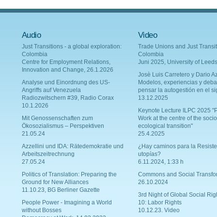
Audio
Video
Just Transitions - a global exploration:
Trade Unions and Just Transit
Colombia
Colombia
Centre for Employment Relations,
Juni 2025, University of Leed
Innovation and Change, 26.1.2026
Josè Luis Carretero y Dario Az
Analyse und Einordnung des US-
Modelos, experiencias y deba
Angriffs auf Venezuela
pensar la autogestión en el si
Radiozwitschern #39, Radio Corax
13.12.2025
10.1.2026
Keynote Lecture ILPC 2025 "P
Mit Genossenschaften zum
Work at the centre of the socio
Ökosozialismus – Perspektiven
ecological transition"
21.05.24
25.4.2025
Azzellini und IDA: Rätedemokratie und
¿Hay caminos para la Resiste
Arbeitszeitrechnung
utopías?
27.05.24
6.11.2024, 1:33 h
Politics of Translation: Preparing the
Commons and Social Transfo
Ground for New Alliances
26.10.2024
11.10.23, BG Berliner Gazette
3rd Night of Global Social Rig
People Power - Imagining a World
10: Labor Rights
without Bosses
10.12.23. Video