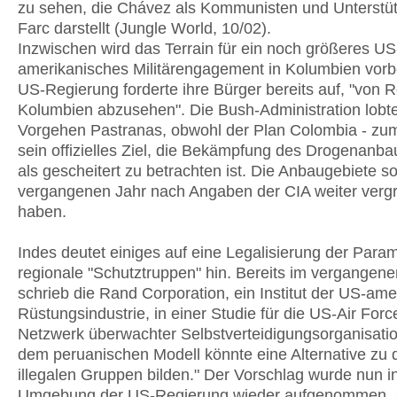
zu sehen, die Chávez als Kommunisten und Unterstüt
Farc darstellt (Jungle World, 10/02).
Inzwischen wird das Terrain für ein noch größeres US
amerikanisches Militärengagement in Kolumbien vorbe
US-Regierung forderte ihre Bürger bereits auf, "von 
Kolumbien abzusehen". Die Bush-Administration lobt
Vorgehen Pastranas, obwohl der Plan Colombia - zu
sein offizielles Ziel, die Bekämpfung des Drogenanbaus
als gescheitert zu betrachten ist. Die Anbaugebiete so
vergangenen Jahr nach Angaben der CIA weiter verg
haben.
Indes deutet einiges auf eine Legalisierung der Parami
regionale "Schutztruppen" hin. Bereits im vergangene
schrieb die Rand Corporation, ein Institut der US-am
Rüstungsindustrie, in einer Studie für die US-Air Forc
Netzwerk überwachter Selbstverteidigungsorganisati
dem peruanischen Modell könnte eine Alternative zu 
illegalen Gruppen bilden." Der Vorschlag wurde nun i
Umgebung der US-Regierung wieder aufgenommen. 