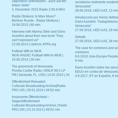
Opposition unterstützen - auch auf der
socialismo realmente existent
linken Seite"
Venezuela"
3. Dezember 2015 Radio Z 95.8 MHz
28.09.2018, UED-UAZ, 13 min
Radia Obskura: Is Marx Muss?
Introducción por Henry Veltme
Berliner Runde - Radia Obskura |
Dario Azzellini: "Autogobierno
24.06.2015 | 60 min.
Venezuela"
27.09.2018, UED-UAZ, 29 min
Interview with Marina Sitrin and Dario
Azzellini about their new book 'They
Debate
can't represent us!'
27.09.2018, UED-UAZ, 38 min
22.08.2014 | Upfront, KPFA.org
The case for commons and so
Fußball-WM im WUK
commons
WUK-RADIO: Fußball-WM im WUK |
8.6.2018, Asia-Europe People
16.06.2014 | 30 min
9 min.
The grassroots of Venezuela
Dario Azzellini sobre las san
Florida Caribe Radio | WSLR 96.5 LP
EEUU en contra de Venezuel
FM | Sarasota, FL, USA | 14.02.2014 | 1h
3.8.2017, RT en Español, 6 mi
Öffentlichkeit Reloaded
Culturale Broadcasting Archive|Radio
FRO 105 | 30.01.2014 | 49:52 min
Inszenierte Öffentlichkeit –
Gegenöffentlichkeit
Culturale Broadcasting Archive | Radio
FRO 105 | 23.10.2013 | 49:52 min