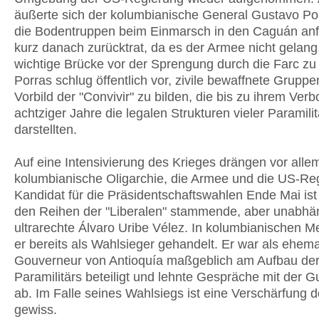
äußerte sich der kolumbianische General Gustavo Por
die Bodentruppen beim Einmarsch in den Caguán anf
kurz danach zurücktrat, da es der Armee nicht gelang
wichtige Brücke vor der Sprengung durch die Farc z
Porras schlug öffentlich vor, zivile bewaffnete Grup
Vorbild der "Convivir" zu bilden, die bis zu ihrem Ver
achtziger Jahre die legalen Strukturen vieler Paramilit
darstellten.
Auf eine Intensivierung des Krieges drängen vor alle
kolumbianische Oligarchie, die Armee und die US-Reg
Kandidat für die Präsidentschaftswahlen Ende Mai ist
den Reihen der "Liberalen" stammende, aber unabhä
ultrarechte Álvaro Uribe Vélez. In kolumbianischen M
er bereits als Wahlsieger gehandelt. Er war als ehema
Gouverneur von Antioquía maßgeblich am Aufbau de
Paramilitärs beteiligt und lehnte Gespräche mit der Gu
ab. Im Falle seines Wahlsiegs ist eine Verschärfung 
gewiss.