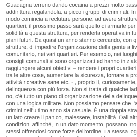
Guadagna terreno dando cocaina a prezzi molto bassi
addirittura regalandola, a piccoli gruppi di criminali. I
modo comincia a reclutare persone, ad avere struttur
quartieri; il prossimo passo sarà quello di armarle per
solidità a questa struttura, per renderla operativa in f
piani futuri. Da quasi un anno stanno cercando, con 
strutture, di impedire l’organizzazione della gente a liv
comunitario, nei vari quartieri. Per esempio, nei luogh
consigli comunali si sono organizzati ed hanno iniziat
raggiungere alcuni obiettivi – rendere i propri quartieri p
tra le altre cose, aumentare la sicurezza, tornare a 
attività ricreative sane etc. - , proprio lì, curiosamente,
delinquenza con più forza. Non si tratta di qualche la
no, c’è tutto un piano di organizzazione della delinqu
con una logica militare. Non possiamo pensare che l’
crimini nell’ultimo anno sia casuale. È una doppia stra
un lato creare il panico, malessere, instabilità. Dall’alt
condizioni affinché, in un dato momento, possano irr
stessi offrendosi come forze dell’ordine. La stessa lo