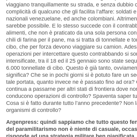
viaggiano tranquillamente su strada, e senza dubbio 
complicità di qualcuno che gli facilita l’affare: soldati 
nazionali venezuelane, ed anche colombiani. Altrimen
sarebbe possibile. E lo stesso succede con il contrab
alimenti, che non è praticato da una sola persona con
chili di farina per il pane, ma si tratta di tonnellate e t
cibo, che per forza devono viaggiare su camion. Ades
operazioni per intercettare questo contrabbando si s
intensificate, tra il 18 ed il 25 gennaio sono state seq
6.000 tonnellate di cibo. Questo è già tanto, ovviame
significa? Che se in pochi giorni si è potuto fare un s
tale portata, quanto invece ne è passato fino ad ora?
continua a passarne per altri stati di frontiera dove no
conducono operazioni di controllo? Spaventa saper tu
Cosa si è fatto durante tutto l’anno precedente? Non l
organismi di controllo?
Argenpress: quindi sappiamo che tutto questo f
del paramilitarismo non è niente di casuale, occa
risponde ad una strategia militare ben pianificata