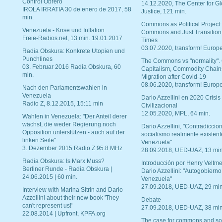
Control Obrero
14.12.2020, The Center for Gl
IROLA IRRATIA 30 de enero de 2017, 58
Justice, 121 min.
min.
Commons as Political Project:
Venezuela - Krise und Inflation
Commons and Just Transition
Freie-Radios.net, 13 min. 19.01.2017
Times
03.07.2020, transform! Europe
Radia Obskura: Konkrete Utopien und
Punchlines
The Commons vs "normality".
03. Februar 2016 Radia Obskura, 60
Capitalism, Commodity Chain
min.
Migration after Covid-19
08.06.2020, transform! Europe
Nach den Parlamentswahlen in
Venezuela
Dario Azzellini en 2020 Crisis
Radio Z, 8.12.2015, 15:11 min
Civilizacional
12.05.2020, MPL, 64 min.
Wahlen in Venezuela: "Der Anteil derer
wächst, die weder Regierung noch
Dario Azzellini, "Contradiccio
Opposition unterstützen - auch auf der
socialismo realmente existent
linken Seite"
Venezuela"
3. Dezember 2015 Radio Z 95.8 MHz
28.09.2018, UED-UAZ, 13 min
Radia Obskura: Is Marx Muss?
Introducción por Henry Veltme
Berliner Runde - Radia Obskura |
Dario Azzellini: "Autogobierno
24.06.2015 | 60 min.
Venezuela"
27.09.2018, UED-UAZ, 29 min
Interview with Marina Sitrin and Dario
Azzellini about their new book 'They
Debate
can't represent us!'
27.09.2018, UED-UAZ, 38 min
22.08.2014 | Upfront, KPFA.org
The case for commons and so