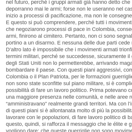
nel futuro, perché i gruppi armati già hanno detto che
deporranno mai le armi; forse non le useranno nel cas
inizio a processi di pacificazione, ma non le consegn
E questo si può comprendere, perché tutti i movimenti 
che negoziarono processi di pace in Colombia, cons
armi, finirono al cimitero. Pertanto, non ci sono segna
portino a un disarmo. E nessuna delle due parti cede 
D’altro lato è impossibile che i movimenti armati trionf
termini militari, perché se succedesse, sicuramente il
degli Stati Uniti non lo permetterebbe, arrivando maga
bombardare il paese. Con questi piani aggressivi, com
Colombia o il Plan Patriota, per le formazioni guerrigli
non sono state sconfitte sul piano militare, si è compli
possibilità di fare un lavoro politico. Prima potevano 
una maggiore presenza nelle comunità, e nelle aree ru
“amministravano” realmente grandi territori. Ma con l
di questi piani si è allontanata molto di più la possibilit
lavorare con le popolazioni, di fare lavoro politico di 
questo, quindi, si rafforza il messaggio che le élite e gl
vogliono dare: che queste guerriglie non sono moviment