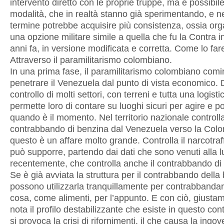
intervento diretto con le proprie truppe, ma è possibile
modalità, che in realtà stanno già sperimentando, e n
termine potrebbe acquisire più consistenza, ossia or
una opzione militare simile a quella che fu la Contra 
anni fa, in versione modificata e corretta. Come lo fa
Attraverso il paramilitarismo colombiano.
In una prima fase, il paramilitarismo colombiano comi
penetrare il Venezuela dal punto di vista economico. Di
controllo di molti settori, con terreni e tutta una logist
permette loro di contare su luoghi sicuri per agire e po
quando è il momento. Nel territorio nazionale controlla
contrabbando di benzina dal Venezuela verso la Colo
questo è un affare molto grande. Controlla il narcotraff
può supporre, partendo dai dati che sono venuti alla 
recentemente, che controlla anche il contrabbando di 
Se è già avviata la struttura per il contrabbando della
possono utilizzarla tranquillamente per contrabbandar
cosa, come alimenti, per l’appunto. E con ciò, giustam
nota il profilo destabilizzante che esiste in questo co
si provoca la crisi di rifornimenti, il che causa la ingove