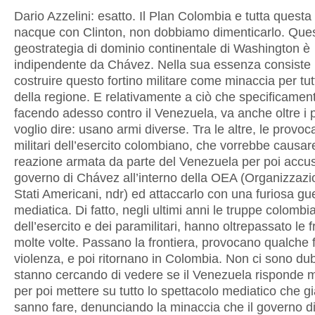
Dario Azzelini: esatto. Il Plan Colombia e tutta questa
nacque con Clinton, non dobbiamo dimenticarlo. Que
geostrategia di dominio continentale di Washington è
indipendente da Chávez. Nella sua essenza consiste 
costruire questo fortino militare come minaccia per tutt
della regione. E relativamente a ciò che specificamen
facendo adesso contro il Venezuela, va anche oltre i p
voglio dire: usano armi diverse. Tra le altre, le provoc
militari dell’esercito colombiano, che vorrebbe causa
reazione armata da parte del Venezuela per poi accus
governo di Chávez all’interno della OEA (Organizzazi
Stati Americani, ndr) ed attaccarlo con una furiosa gu
mediatica. Di fatto, negli ultimi anni le truppe colombi
dell’esercito e dei paramilitari, hanno oltrepassato le f
molte volte. Passano la frontiera, provocano qualche f
violenza, e poi ritornano in Colombia. Non ci sono du
stanno cercando di vedere se il Venezuela risponde m
per poi mettere su tutto lo spettacolo mediatico che 
sanno fare, denunciando la minaccia che il governo 