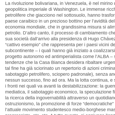
La rivoluzione bolivariana, in Venezuela, è nel mirino 
geopolitica imperiale di Washington. Le immense ric
petrolifere che giacciono nel sottosuolo, hanno trasfor
paese caraibico in un prezioso bottino per l’avidità de
economia mondiale, che in grandissima misura si alim
petrolio. D’altro canto, il processo di cambiamento che
sua società dall’arrivo alla presidenza di Hugo Chávez
“cattivo esempio” che rappresenta per i paesi vicini de
subcontinente – i quali hanno già iniziato a coalizzarsi
progetto autonomo ed antimperialista come l’ALBA –
tendenze che la Casa Bianca desidera ribaltare urge
tal fine ha già sciorinato un repertorio di azioni crimina
sabotaggio petrolifero, sciopero padronale), senza an
nessun successo, fino ad ora. Ma la lotta continua, e 
i fronti nei quali va avanti la destabilizzazione: la guer
mediatica, il sabotaggio economico, la speculazione fi
la ricerca della ingovernabilità attraverso un quotidian
ostruzionismo, la promozione di forze “democratiche
l’attuale movimento studentesco medio-borghese ma