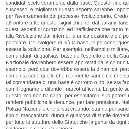
candidati scelti veramente dalla base. Questo, fino ad
successo, e migliorare questo aspetto sarebbe impor
per l’avanzamento del processo rivoluzionario. Credo
affrontare tutto questo, significhi dire: dal paramilitari
questi aspetti di corruzioni ed inefficienza che tanto 
alla Rivoluzione dall’interno, la unica opzione è più po
popolare. Coinvolgere di più la base, le persone; que
essere la soluzione. Per esempio, nell’ambito militare
comandanti di qualsiasi base dell’esercito o della Gua
Nazionale dovrebbero essere approvati dalle comunit
esempio, però così dovrebbe essere la dinamica, per
comunità sono quelle che realmente sanno ciò che s
tal comandante di una base è corrotto o no, se sta fac
con il legname o difende i narcotrafficanti. La gente sa
questo, ma non ha canali per esercitare il suo potere 
rendere pubbliche le denunce, per fare pressione. Ne
Polizia Nazionale che si sta creando, stanno pensan
tipo di meccanismi; dunque qualcosa di simile dovre
per tutte le strutture dello Stato: che la gente da ogni
sostenga, o cacci, i funzionari.