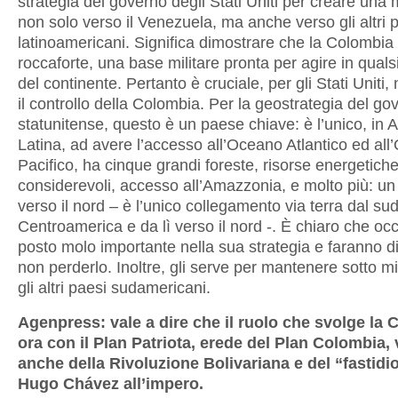
strategia del governo degli Stati Uniti per creare una 
non solo verso il Venezuela, ma anche verso gli altri 
latinoamericani. Significa dimostrare che la Colombia
roccaforte, una base militare pronta per agire in quals
del continente. Pertanto è cruciale, per gli Stati Uniti
il controllo della Colombia. Per la geostrategia del go
statunitense, questo è un paese chiave: è l’unico, in 
Latina, ad avere l’accesso all’Oceano Atlantico ed al
Pacifico, ha cinque grandi foreste, risorse energetich
considerevoli, accesso all’Amazzonia, e molto più: un
verso il nord – è l’unico collegamento via terra dal sud
Centroamerica e da lì verso il nord -. È chiaro che o
posto molo importante nella sua strategia e faranno di
non perderlo. Inoltre, gli serve per mantenere sotto mi
gli altri paesi sudamericani.
Agenpress: vale a dire che il ruolo che svolge la 
ora con il Plan Patriota, erede del Plan Colombia, v
anche della Rivoluzione Bolivariana e del “fastidi
Hugo Chávez all’impero.