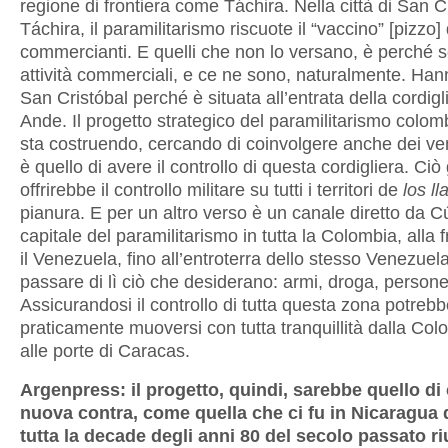
regione di frontiera come Táchira. Nella città di San C
Táchira, il paramilitarismo riscuote il “vaccino” [pizzo] d
commercianti. E quelli che non lo versano, è perché s
attività commerciali, e ce ne sono, naturalmente. Han
San Cristóbal perché è situata all’entrata della cordigl
Ande. Il progetto strategico del paramilitarismo colom
sta costruendo, cercando di coinvolgere anche dei ve
è quello di avere il controllo di questa cordigliera. Ciò 
offrirebbe il controllo militare su tutti i territori de
los ll
pianura. E per un altro verso è un canale diretto da C
capitale del paramilitarismo in tutta la Colombia, alla 
il Venezuela, fino all’entroterra dello stesso Venezuela
passare di lì ciò che desiderano: armi, droga, persone
Assicurandosi il controllo di tutta questa zona potreb
praticamente muoversi con tutta tranquillità dalla Col
alle porte di Caracas.
Argenpress: il progetto, quindi, sarebbe quello di
nuova contra, come quella che ci fu in Nicaragua 
tutta la decade degli anni 80 del secolo passato 