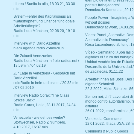
ejemplo de la empresas recu
Librea / Suelta la olla, 18.03.21, 33:30
por sus trabajadores"
min
Demokrazia Komunala, 29.12
System-Fehler des Kapitalismus als
People Power - Imagining a W
"Katastrophe" und Chance für globale
without Bosses
Arbeiterkämpfe?
Democracy at Work, 14.03.20
Radio Lora München, 02.06.20, 19:10
Video: Panel „Alternative Dem
min
Alternatives to Democracy“
Interview with Dario Azzellini
Rosa Luxemburgo Stiftung, 1
black agenda radio 25nov2019
Vídeo - Seminario: ¿Son las p
Die Zukunft Venezuelas
digitales el futuro del trabajo?
Radio Lora München in freie-radios.net /
Unidad Académica de Estudio
13:59min / 04.02.19
Desarrollo de la Universidad
de Zacatecas, 01.11.22
Zur Lage in Venezuela - Gespräch mit
Dario Azzellini
Arbeiter*innen als Boss. Des
coloRadio in freie-radios.net / 20:33 min
eigener Schmied!
/ 07.02.2019
22.3.2022, Mirko Schultze, 86
Interview Radio Corax: "The Class
Se non noi, chi? Lavoratori di t
Strikes Back"
mondo contro autoritarismo, f
Radio Corax, Halle, 28.11.2017, 24:34
dittatura
min.
26.01.2022, transformitalia, 6
Venezuela - wie geht es weiter?
Venezuela Communes
Stoffwechsel, Radio Z Nürnberg,
12.01.2022, Ithaca DSA, 28 m
4.10.2017, 16:37 min
Commons & Public Goods