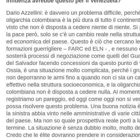
influenza avrebbe questo per il Venezuela?
Dario Azzellini: è davvero un problema difficile, perch
oligarchia colombiana è la più dura di tutto il continent
visto che non è disposta a cedere niente di niente. Si
la pace però, solo se c’è un cambio reale nella struttu
ed economica del paese. Questo è ciò che cercano l
formazioni guerrigliere – FARC ed ELN - , e nessuno d
sosterrà processi di negoziazione come quelli del Gu
del Salvador facendo concessioni da questo punto di v
Ossia, è una situazione molto complicata, perché i gr
non deporranno le armi fino a quando non ci sia un c
effettivo nella struttura socioeconomica, e la oligarchi
colombiana non è disposta a cedere nulla. Al momen
registriamo un pareggio, ed oggi come oggi non si ve
possa risolvere questo problema. Una buona notizia è
la sinistra abbia vinto nelle amministrative di varie cit
del paese. Ma non so quale prospettiva reale porti a 
termine. La situazione è senza dubbio molto, molto de
Credo che le élite dovranno prendere in considerazio