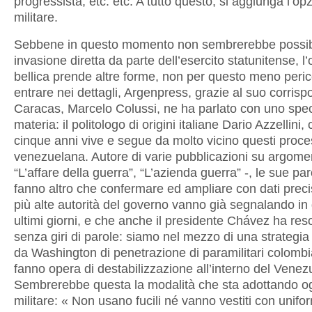
progressista, etc. etc. A tutto questo, si aggiunga l’op
militare.
Sebbene in questo momento non sembrerebbe possib
invasione diretta da parte dell’esercito statunitense, l
bellica prende altre forme, non per questo meno peric
entrare nei dettagli, Argenpress, grazie al suo corrisp
Caracas, Marcelo Colussi, ne ha parlato con uno speci
materia: il politologo di origini italiane Dario Azzellini,
cinque anni vive e segue da molto vicino questi proces
venezuelana. Autore di varie pubblicazioni su argoment
“L’affare della guerra”, “L’azienda guerra” -, le sue pa
fanno altro che confermare ed ampliare con dati precis
più alte autorità del governo vanno già segnalando in 
ultimi giorni, e che anche il presidente Chávez ha res
senza giri di parole: siamo nel mezzo di una strategia 
da Washington di penetrazione di paramilitari colombi
fanno opera di destabilizzazione all’interno del Venez
Sembrerebbe questa la modalità che sta adottando ogg
militare: « Non usano fucili né vanno vestiti con uniform