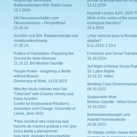
Angriffs auf Venezuela
pensar la autogestión en el si
Radiozwitschern #39, Radio Corax
13.12.2025
10.1.2026
Keynote Lecture ILPC 2025 "P
Mit Genossenschaften zum
Work at the centre of the socio
Ökosozialismus – Perspektiven
ecological transition"
21.05.24
25.4.2025
Azzellini und IDA: Rätedemokratie und
¿Hay caminos para la Resiste
Arbeitszeitrechnung
utopías?
27.05.24
6.11.2024, 1:33 h
Politics of Translation: Preparing the
Commons and Social Transfo
Ground for New Alliances
26.10.2024
11.10.23, BG Berliner Gazette
3rd Night of Global Social Rig
People Power - Imagining a World
10: Labor Rights
without Bosses
10.12.23. Video
Democracy at Work, 14.03.2023
Working-Class Environmental
Why the music industry won’t be
06.10.2023
“Uberized” with Charles Umney and
Sustainable Work
Dario Azzellini
Berliner Gazette - Allied Grou
Centre for Employment Relations,
16.10.2023
Innovation and Change, University of
Leeds, June 2022
Betriebsbesetzungen und
Arbeiter*innenkontrolle
"Para construir otra cosa hay que
26.06.2023
hacerlo de manera gradual y con una
lucha fuerte y permanente"
"El trabajo común: bases teóri
hala bedi. Arabako Komunikabide