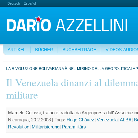
Deutsch
Español
ARTIKEL
BÜCHER
BUCHBEITRÄGE
VIDEOS-AUDIO
LA RIVOLUZIONE BOLIVARIANA È NEL MIRINO DELLA GEOPOLITICA IM
Il Venezuela dinanzi al dilemm
militare
Marcelo Colussi, tratao e tradotta da Argenpress dall' Associazion
Nicaragua, 20.2.2008 |
Tags:
Hugo Chávez
Venezuela
ALBA
B
Revolution
Militarisierung
Paramilitärs