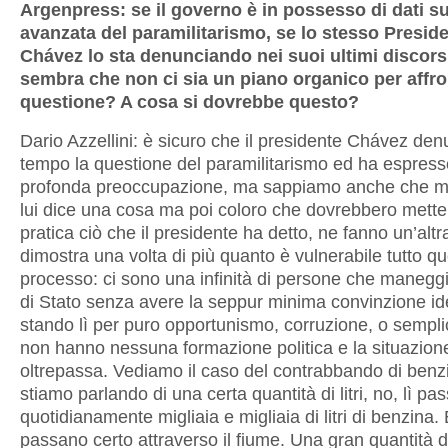
Argenpress: se il governo è in possesso di dati s
avanzata del paramilitarismo, se lo stesso Presid
Chávez lo sta denunciando nei suoi ultimi discors
sembra che non ci sia un piano organico per affro
questione? A cosa si dovrebbe questo?
Dario Azzellini: è sicuro che il presidente Chávez den
tempo la questione del paramilitarismo ed ha espress
profonda preoccupazione, ma sappiamo anche che mo
lui dice una cosa ma poi coloro che dovrebbero mette
pratica ciò che il presidente ha detto, ne fanno un’altr
dimostra una volta di più quanto è vulnerabile tutto q
processo: ci sono una infinità di persone che maneggi
di Stato senza avere la seppur minima convinzione id
stando lì per puro opportunismo, corruzione, o semp
non hanno nessuna formazione politica e la situazione
oltrepassa. Vediamo il caso del contrabbando di benz
stiamo parlando di una certa quantità di litri, no, lì pa
quotidianamente migliaia e migliaia di litri di benzina.
passano certo attraverso il fiume. Una gran quantità 