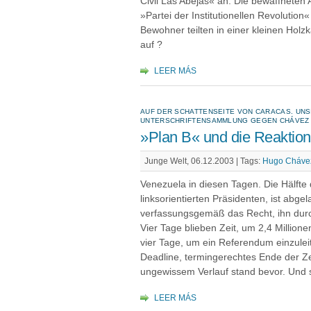
Civil Las Abejas« an. Die bewaffnete
»Partei der Institutionellen Revolutio
Bewohner teilten in einer kleinen Hol
auf ?
LEER MÁS
AUF DER SCHATTENSEITE VON CARACAS. UNSI
UNTERSCHRIFTENSAMMLUNG GEGEN CHÁVEZ
»Plan B« und die Reaktio
Junge Welt, 06.12.2003 |
Tags:
Hugo Cháve
Venezuela in diesen Tagen. Die Hälfte
linksorientierten Präsidenten, ist abgel
verfassungsgemäß das Recht, ihn durch
Vier Tage blieben Zeit, um 2,4 Milli
vier Tage, um ein Referendum einzul
Deadline, termingerechtes Ende der Zei
ungewissem Verlauf stand bevor. Und s
LEER MÁS