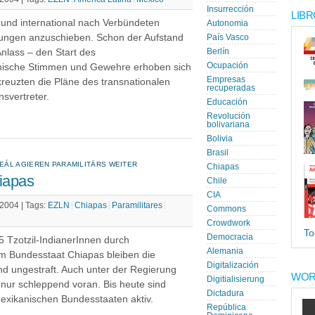
Insurrección
LIBR
 und international nach Verbündeten
Autonomia
gungen anzuschieben. Schon der Aufstand
País Vasco
Anlass – den Start des
Berlín
Ocupación
ische Stimmen und Gewehre erhoben sich
Empresas
reuzten die Pläne des transnationalen
recuperadas
nsvertreter.
Educación
Revolución
bolivariana
Bolivia
Brasil
EÁL AGIEREN PARAMILITÄRS WEITER
Chiapas
iapas
Chile
CIA
 2004 |
Tags:
EZLN
Chiapas
Paramilitares
Commons
Crowdwork
To
Democracia
Tzotzil-IndianerInnen durch
Alemania
 im Bundesstaat Chiapas bleiben die
Digitalización
d ungestraft. Auch unter der Regierung
WOR
Digitialisierung
nur schleppend voran. Bis heute sind
Dictadura
exikanischen Bundesstaaten aktiv.
República