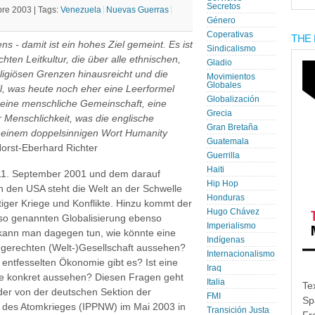
Secretos
bre 2003 |
Tags:
Venezuela
Nuevas Guerras
Género
Coperativas
THE 
ns - damit ist ein hohes Ziel gemeint. Es ist
Sindicalismo
chten Leitkultur, die über alle ethnischen,
Gladio
ligiösen Grenzen hinausreicht und die
Movimientos
Globales
l, was heute noch eher eine Leerformel
Globalización
h eine menschliche Gemeinschaft, eine
Grecia
 Menschlichkeit, was die englische
Gran Bretaña
 einem doppelsinnigen Wort Humanity
Guatemala
orst-Eberhard Richter
Guerrilla
Haiti
11. September 2001 und dem darauf
Hip Hop
n den USA steht die Welt an der Schwelle
Honduras
utiger Kriege und Konflikte. Hinzu kommt der
Hugo Chávez
 so genannten Globalisierung ebenso
Imperialismo
 kann man dagegen tun, wie könnte eine
Indígenas
d gerechten (Welt-)Gesellschaft aussehen?
Internacionalismo
 entfesselten Ökonomie gibt es? Ist eine
Iraq
ie konkret aussehen? Diesen Fragen geht
Italia
Te
 der von der deutschen Sektion der
FMI
Sp
ng des Atomkrieges (IPPNW) im Mai 2003 in
Transición Justa