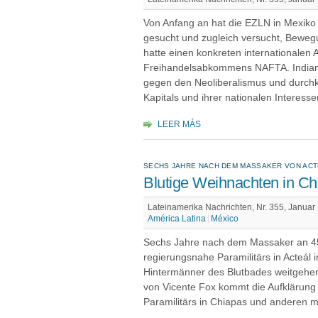
Von Anfang an hat die EZLN in Mexiko
gesucht und zugleich versucht, Bewe
hatte einen konkreten internationalen 
Freihandelsabkommens NAFTA. Indian
gegen den Neoliberalismus und durchk
Kapitals und ihrer nationalen Interesse
LEER MÁS
SECHS JAHRE NACH DEM MASSAKER VON ACT
Blutige Weihnachten in Ch
Lateinamerika Nachrichten, Nr. 355, Januar
América Latina
México
Sechs Jahre nach dem Massaker an 45 
regierungsnahe Paramilitärs in Acteál
Hintermänner des Blutbades weitgehen
von Vicente Fox kommt die Aufklärung 
Paramilitärs in Chiapas und anderen m