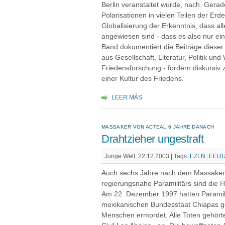
Berlin veranstaltet wurde, nach. Gerad
Polarisationen in vielen Teilen der Erd
Globalisierung der Erkenntnis, dass all
angewiesen sind - dass es also nur e
Band dokumentiert die Beiträge dieser
aus Gesellschaft, Literatur, Politik un
Friedensforschung - fordern diskursiv 
einer Kultur des Friedens.
LEER MÁS
MASSAKER VON ACTEAL 6 JAHRE DANACH
Drahtzieher ungestraft
Junge Welt, 22.12.2003 |
Tags:
EZLN
EEU
Auch sechs Jahre nach dem Massaker a
regierungsnahe Paramilitärs sind die 
Am 22. Dezember 1997 hatten Paramilit
mexikanischen Bundesstaat Chiapas g
Menschen ermordet. Alle Toten gehört