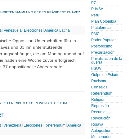
PCI
PdVSA
CHRIFTENSAMMLUNG GEGEN PRÄSIDENT CHÁVEZ
Peru
Plan Colombia
Plataformas
z
Venezuela
Elecciones
América Latina
PMC
Poder Popular
sche Opposition Unterschriften für ein
Posfordismo
vez und 33 ihn unterstützende
Precarización
erungsanhänger, die am Montag abend auf
Privatización de la
ie hatten eine Woche zuvor erfolgreich
guerra
n 37 oppositionelle Abgeordnete
PSUV
Golpe de Estado
Racismo
Consejos
Referendum
Religión
ÜR REFERENDUM GEGEN WENDEHÄLSE IM
Represión
Recursos
er
Revolución
Rojava
z
Venezuela
Elecciones
Referendum
América
Autogestión
Mercenarios