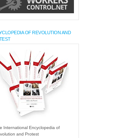
YCLOPEDIA OF REVOLUTION AND
TEST
e International Encyclopedia of
volution and Protest