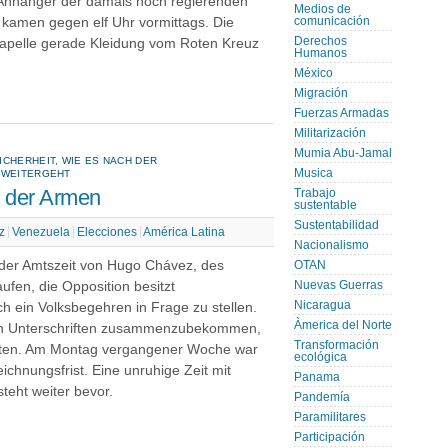
n Anhänger der damals noch regierenden
Medios de
n« kamen gegen elf Uhr vormittags. Die
comunicación
Derechos
zkapelle gerade Kleidung vom Roten Kreuz
Humanos
México
Migración
Fuerzas Armadas
Militarización
Mumia Abu-Jamal
CHERHEIT, WIE ES NACH DER
Musica
 WEITERGEHT
n der Armen
Trabajo
sustentable
Sustentabilidad
z
Venezuela
Elecciones
América Latina
Nacionalismo
 der Amtszeit von Hugo Chávez, des
OTAN
aufen, die Opposition besitzt
Nuevas Guerras
Nicaragua
 ein Volksbegehren in Frage zu stellen.
Àmerica del Norte
onen Unterschriften zusammenzubekommen,
Transformación
eiten. Am Montag vergangener Woche war
ecológica
chnungsfrist. Eine unruhige Zeit mit
Panama
teht weiter bevor.
Pandemía
Paramilitares
Participación