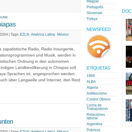
Magyar
Português
DOC
Slovenski
NDUNG
Türkçe
hiapas
NEWSFEED
 2004 |
Tags:
EZLN
América Latina
México
ste zapatistische Radio, Radio Insurgente,
ationsprogrammen und Musik, werden in
tistischen Ordnung in den autonomen
indigen Landbevölkerung in Chiapas soll
ETIQUETAS
aya-Sprachen ist, angesprochen werden.
1968
such über Langwelle und Internet, den Rest
ALBA
Algeria
Antifascismo
Control Obrero
Lucha de
Trabajodorxs
Relaciónes
laboral
unten
Argentina
Pobreza
 2004 |
Tags:
EZLN
América Latina
México