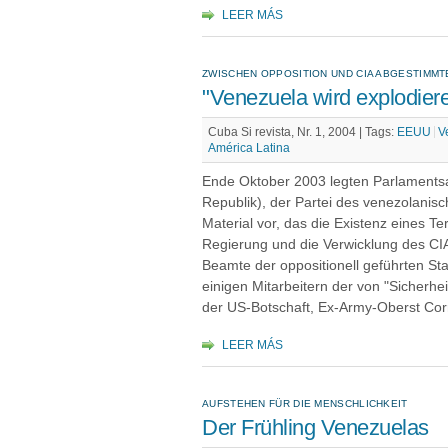
LEER MÁS
ZWISCHEN OPPOSITION UND CIA ABGESTIMM
"Venezuela wird explodiere
Cuba Si revista, Nr. 1, 2004 |
Tags:
EEUU
V
América Latina
Ende Oktober 2003 legten Parlament
Republik), der Partei des venezolanis
Material vor, das die Existenz eines T
Regierung und die Verwicklung des CIA
Beamte der oppositionell geführten St
einigen Mitarbeitern der von "Sicherh
der US-Botschaft, Ex-Army-Oberst Corr
LEER MÁS
AUFSTEHEN FÜR DIE MENSCHLICHKEIT
Der Frühling Venezuelas