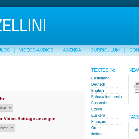
ULOS
VIDEOS-AUDIOS
AGENDA
CURRÍCULUM
CON
TEXTES IN:
NEW
Castellano
Deutsch
English
Bahasa Indonesia
hr
Bosanski
Czech
Euskera
FAC
r Video-Beiträge anzeigen
Français
Greek
ht
Italiano