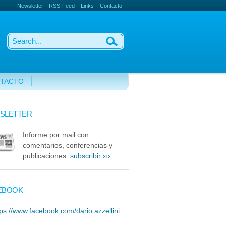
Newsletter
RSS-Feed
Links
Contacto
TACTO
SLETTER
Informe por mail con
comentarios, conferencias y
publicaciones.
subscribir ›››
EBOOK
tps://www.facebook.com/dario.azzellini