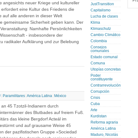
Fr
e angesichts neuer Kriege und kultureller
JustTransition
e erfordert eine Kultur des Friedens die
Capitalismo
e auf alle anderen in dieser Welt
Lucha de clases
ine gemeinsame Sicherheit geben kann. Der
Klima
 Veranstaltung: Namhafte Persönlichkeiten
Klimaschutz
d Wissenschaft - insbesondere der
Cambio Climático
Colombia
zu radikaler Aufklärung und zur Belebung
Consejos
comunales
Estado comunal
Comuna
Utopías concretas
Poder
constituyente
Contrarrevolución
Corrupción
U
Paramilitares
América Latina
México
Crisis
Cuba
n 45 Tzotzil-Indianern durch
Arte
Hintermänner des Blutbades auf freiem Fuß.
Kurdistan
ärs das kleine Bergdorf Acteál im
Reforma agraria
estürmt und auf grausame Weise 45
América Latina
en der pazifistischen Gruppe »Sociedad
Maduro, Nicolás